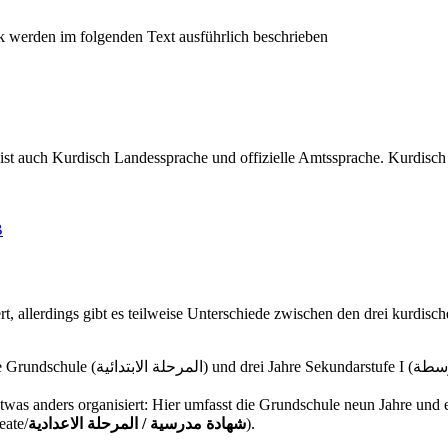
st auch Kurdisch Landessprache und offizielle Amtssprache. Kurdisch
B
siert, allerdings gibt es teilweise Unterschiede zwischen den drei kur
schulzeit steht eine verpflichtende,
ers organisiert: Hier umfasst die Grundschule neun Jahre und endet mit einer na
eate/
شهادة مدرسية / المرحلة الاعدادية
).