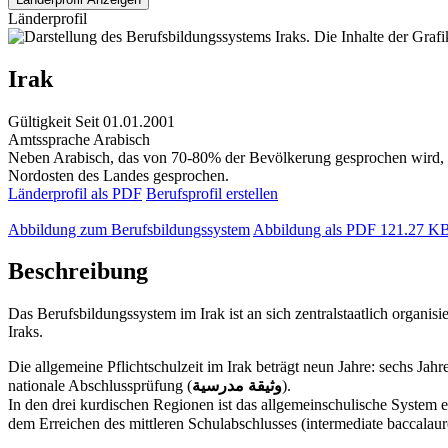
Länderprofil
Irak
Gültigkeit
Seit 01.01.2001
Amtssprache
Arabisch
Neben Arabisch, das von 70-80% der Bevölkerung gesprochen wird, i
Nordosten des Landes gesprochen.
Länderprofil als PDF
Berufsprofil erstellen
Abbildung zum Berufsbildungssystem
Abbildung als PDF
121.27 K
Beschreibung
Das Berufsbildungssystem im Irak ist an sich zentralstaatlich organi
Iraks.
Die allgemeine Pflichtschulzeit im Irak beträgt neun Jahre: sechs Jahre Grundschule (المرحلة الابتدائية) und drei Jahre Sekundarstufe I (المتوسطة). Am Ende der Grund
nationale Abschlussprüfung (
وثيقة مدرسية
).
In den drei kurdischen Regionen ist das allgemeinschulische System etwas and
dem Erreichen des mittleren Schulabschlusses (intermediate baccalaur