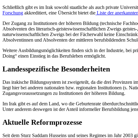
Schließlich gibt es im Irak sowohl staatliche als auch private Universi
Forschung
akkreditiert, eine Übersicht bietet die
Liste der anerkannten
Der Zugang zu Institutionen der höheren Bildung (technische Fachhoc
Absolventen des literarisch-geisteswissenschaftlichen Zweigs geistes
naturwissenschaftlichen Zweigs bei der Fächerwahl keine Einschränk
Absolventinnen und Absolventen der mittleren berufsbildenden Schu
Weitere Ausbildungsmöglichkeiten finden sich in der Industrie, bei p
Doing“ einen Einstieg in das Berufsleben ermöglicht.
Landesspezifische Besonderheiten
Das irakische Bildungssystem ist zweigeteilt, da die drei Provinzen
liegt hier bei anderen nationalen bzw. regionalen Institutionen (s. 
Zugangsvoraussetzungen zu Institutionen der höheren Bildung.
Im Irak gibt es auf dem Land, wo die Geburtenrate überdurchschnittl
Unter anderem deswegen ist der Anteil informeller Berufsbildung jens
Aktuelle Reformprozesse
Seit dem Sturz Saddam Husseins und seines Regimes im Jahr 2003 gibt 