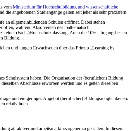
ils vom
Ministerium für Hochschulbildung und wissenschaftliche
nd die angebotenen Studiengänge gelten seit jeher als sehr praxisfern.
fe an allgemeinbildenden Schulen eröffnet. Dabei stehen
cher offen, während Absolventen des mathematisch-
t zu einer (Fach-)Hochschulzulassung. Auch die 10% jahrgangsbesten
en Bildung.
ndlichen und jungen Erwachsenen über das Prinzip „Learning by
nes Schulsystem haben. Die Organisation der (beruflichen) Bildung
II dieselben Abschlüsse erworben werden und es gelten dieselben
hfrage und ein geringes Angebot (beruflicher) Bildungsmöglichkeiten.
en relativ hoch.
dung attraktiver und arbeitsmarktbezogener zu gestalten. In diesem