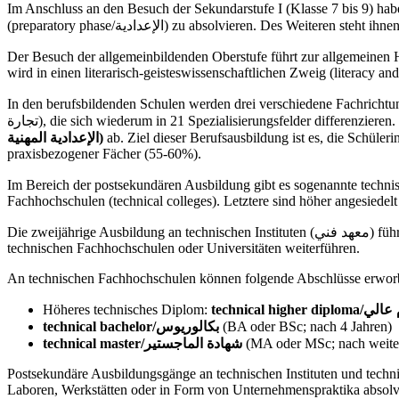
Im Anschluss an den Besuch der Sekundarstufe I (Klasse 7 bis 9) habe
(preparatory phase/الإعدادية) zu absolvieren. Des W
Der Besuch der allgemeinbildenden Oberstufe führt zur allgemeinen
wird in einen literarisch-geisteswissenschaftlichen Zweig (literacy an
In den berufsbildenden Schulen werden drei verschiedene Fachrichtungen angeboten: Landwirtschaft (agriculture/زراعة), Tec
تجارة), die sich wiederum in 21 Spezialisierungsfelder differenzie
الإعدادية
المهنية)
ab. Ziel dieser Berufsausbildung ist es, die Schüle
praxisbezogener Fächer (55-60%).
Im Bereich der postsekundären Ausbildung gibt es sogenannte technische Institute mit verschiedene
Fachhochschulen (technical colleges). Letztere sind höher angesiedel
Die zweijähri
technischen Fachhochschulen oder Universitäten weiterführen.
An technischen Fachhochschulen können folgende Abschlüsse erwor
Höheres technisches Diplom:
technical higher di
technical bachelor/بكالوريوس
(BA oder BSc; nach 4 Jahren)
technical master/شهادة الماجستير
(MA oder MSc; nach weiter
Postsekundäre Ausbildungsgänge an technischen Instituten und techni
Laboren, Werkstätten oder in Form von Unternehmenspraktika absolvi