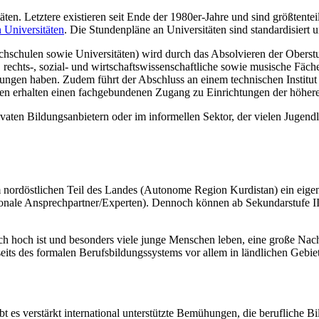
täten. Letztere existieren seit Ende der 1980er-Jahre und sind größtente
 Universitäten
. Die Stundenpläne an Universitäten sind standardisiert u
hschulen sowie Universitäten) wird durch das Absolvieren der Oberstu
-, rechts-, sozial- und wirtschaftswissenschaftliche sowie musische Fä
ungen haben. Zudem führt der Abschluss an einem technischen Institu
len erhalten einen fachgebundenen Zugang zu Einrichtungen der höher
rivaten Bildungsanbietern oder im informellen Sektor, der vielen Juge
 im nordöstlichen Teil des Landes (Autonome Region Kurdistan) ein eige
Nationale Ansprechpartner/Experten). Dennoch können ab Sekundarstufe 
ich hoch ist und besonders viele junge Menschen leben, eine große Nac
eits des formalen Berufsbildungssystems vor allem in ländlichen Gebiet
es verstärkt international unterstützte Bemühungen, die berufliche Bil