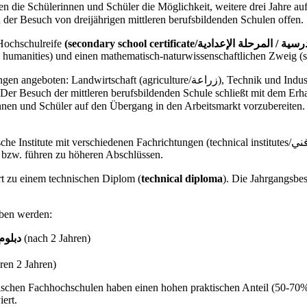
n die Schülerinnen und Schüler die Möglichkeit, weitere drei Jahre au
eiteren steht ihnen der Besuch von dreijährigen mittleren berufsbildenden Schulen offen.
 Hochschulreife
d humanities) und einen mathematisch-naturwissenschaftlichen Zweig (sci
hnik und Industrie (industrial studies/صناعة) und Handel (commercial studies/
ren. Der Besuch der mittleren berufsbildenden Schule schließt mit dem Erh
rinnen und Schüler auf den Übergang in den Arbeitsmarkt vorzubereiten.
n Fachrichtungen (technical institutes/معهد فني), sowie seit dem Schuljahr 2001/2002 technische
t bzw. führen zu höheren Abschlüssen.
ge Ausbildung an technischen Instituten (معهد فني) führt zu einem technischen Diplom (
technical diploma
). Die Jahrgangsbe
ben werden:
ploma/دبلوم عالي
(nach 2 Jahren)
en 2 Jahren)
schen Fachhochschulen haben einen hohen praktischen Anteil (50-70%).
ert.