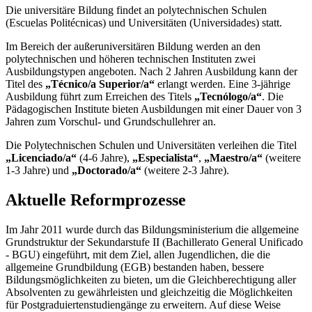
Die universitäre Bildung findet an polytechnischen Schulen
(Escuelas Politécnicas) und Universitäten (Universidades) statt.
Im Bereich der außeruniversitären Bildung werden an den
polytechnischen und höheren technischen Instituten zwei
Ausbildungstypen angeboten. Nach 2 Jahren Ausbildung kann der
Titel des
„Técnico/a Superior/a“
erlangt werden. Eine 3-jährige
Ausbildung führt zum Erreichen des Titels
„Tecnólogo/a“
. Die
Pädagogischen Institute bieten Ausbildungen mit einer Dauer von 3
Jahren zum Vorschul- und Grundschullehrer an.
Die Polytechnischen Schulen und Universitäten verleihen die Titel
„Licenciado/a“
(4-6 Jahre),
„Especialista“
,
„Maestro/a“
(weitere
1-3 Jahre) und
„Doctorado/a“
(weitere 2-3 Jahre).
Aktuelle Reformprozesse
Im Jahr 2011 wurde durch das Bildungsministerium die allgemeine
Grundstruktur der Sekundarstufe II (Bachillerato General Unificado
- BGU) eingeführt, mit dem Ziel, allen Jugendlichen, die die
allgemeine Grundbildung (EGB) bestanden haben, bessere
Bildungsmöglichkeiten zu bieten, um die Gleichberechtigung aller
Absolventen zu gewährleisten und gleichzeitig die Möglichkeiten
für Postgraduiertenstudiengänge zu erweitern. Auf diese Weise