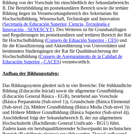
Bildung von der Vorschule bis einschließlich des Sekundarbereichs
II. Die Berufsbildung im postsekundären Bereich sowie die tertiäre
Bildung liegen im Verantwortungsbereich des Sekretariats für
Hochschulbildung, Wissenschaft, Technologie und Innovation
(
Secretaría de Educación Superior, Ciencia, Tecnología e
Innovación - SENESCYT
). Des Weiteren ist für Grundsatzfragen
und Regulierungen im postsekundären und tertiären Bereich der Rat
für Hochschulbildung (
Consejo de Eduación Superior - CES
) und
für die Klassifizierung und Akkreditierung von Universitäten und
bestimmten Studiengängen der Rat für Qualitätssicherung der
Hochschulbildung (
Consejo de Aseguramiento de la Calidad de
Educación Superior - CACES
) verantwortlich.
Aufbau der Bildungsstufen:
Das Bildungssystem gliedert sich in vier Bereiche: Die frühkindliche
Bildung (Educación Inicial) sowie die allgemeine Grundbildung
(Educación General Básica - EGB), bestehend aus Vorschule
(Básica Preparatoria (Sub-nivel 1)), Grundschule (Básica Elemental
(Sub-nivel 2)), Mittlere Grundbildung (Básica Media (Sub-nivel 3))
und Höhere Mittlere Grundbildung (Básica Superior (Sub-nivel 4)).
Anschließend folgt der Sekundarbereich II, der zur allgemeinen
Hochschulreife (Bachillerato General Unificado - BGU) führt.
Zudem kann ein berufsqualifizierender Schwerpunkt im technischen
Bereich (Bachillerato técnico) gewählt werden. Darauf aufbauend