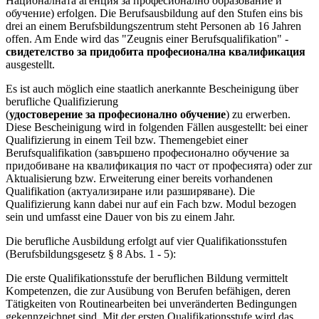
Националната агенция за професионално образование и
обучение) erfolgen. Die Berufsausbildung auf den Stufen eins bis
drei an einem Berufsbildungszentrum steht Personen ab 16 Jahren
offen. Am Ende wird das "Zeugnis einer Berufsqualifikation" -
свидетелство за придобита професионална квалификация
ausgestellt.
Es ist auch möglich eine staatlich anerkannte Bescheinigung über
berufliche Qualifizierung
(
удостоверение за професионално обучение
) zu erwerben.
Diese Bescheinigung wird in folgenden Fällen ausgestellt: bei einer
Qualifizierung in einem Teil bzw. Themengebiet einer
Berufsqualifikation (завършено професионално обучение за
придобиване на квалификация по част от професията) oder zur
Aktualisierung bzw. Erweiterung einer bereits vorhandenen
Qualifikation (актуализиране или разширяване). Die
Qualifizierung kann dabei nur auf ein Fach bzw. Modul bezogen
sein und umfasst eine Dauer von bis zu einem Jahr.
Die berufliche Ausbildung erfolgt auf vier Qualifikationsstufen
(Berufsbildungsgesetz § 8 Abs. 1 - 5):
Die erste Qualifikationsstufe der beruflichen Bildung vermittelt
Kompetenzen, die zur Ausübung von Berufen befähigen, deren
Tätigkeiten von Routinearbeiten bei unveränderten Bedingungen
gekennzeichnet sind. Mit der ersten Qualifikationsstufe wird das