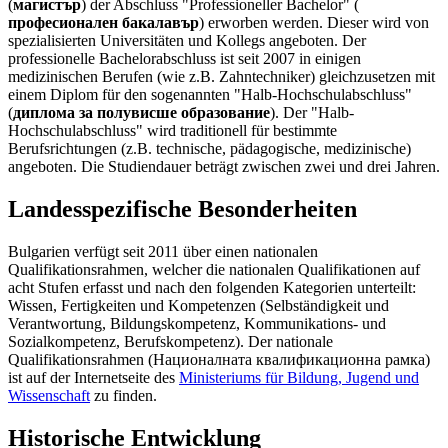
(
магистър
) der Abschluss "Professioneller Bachelor" (
професионален бакалавър
) erworben werden. Dieser wird von
spezialisierten Universitäten und Kollegs angeboten. Der
professionelle Bachelorabschluss ist seit 2007 in einigen
medizinischen Berufen (wie z.B. Zahntechniker) gleichzusetzen mit
einem Diplom für den sogenannten "Halb-Hochschulabschluss"
(
диплома за полувисше образование
). Der "Halb-
Hochschulabschluss" wird traditionell für bestimmte
Berufsrichtungen (z.B. technische, pädagogische, medizinische)
angeboten. Die Studiendauer beträgt zwischen zwei und drei Jahren.
Landesspezifische Besonderheiten
Bulgarien verfügt seit 2011 über einen nationalen
Qualifikationsrahmen, welcher die nationalen Qualifikationen auf
acht Stufen erfasst und nach den folgenden Kategorien unterteilt:
Wissen, Fertigkeiten und Kompetenzen (Selbständigkeit und
Verantwortung, Bildungskompetenz, Kommunikations- und
Sozialkompetenz, Berufskompetenz). Der nationale
Qualifikationsrahmen (Националната квалификационна рамка)
ist auf der Internetseite des
Ministeriums für Bildung, Jugend und
Wissenschaft
zu finden.
Historische Entwicklung