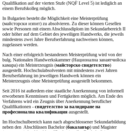
Qualifikation auf der vierten Stufe (NQF Level 5) ist lediglich an
einem Berufskolleg möglich.
In Bulgarien besteht die Möglichkeit eine Meisterprüfung
(майсторски изпит) zu absolvieren. Zu dieser können Gesellen
sowie Personen mit einem Abschlussdiplom im Sekundarbereich II
oder höher auf dem Gebiet des jeweiligen Handwerks, die jeweils
mindestens zwei Jahre Berufserfahrung nachweisen können,
zugelassen werden.
Nach einer erfolgreich bestandenen Meisterprüfung wird von der
bulg. Nationalen Handwerkskammer (Национална занаятчийска
камара) ein Meisterzeugnis (
майсторско свидетелство
)
ausgestellt. Hochschulabsolventen mit mindestens zwei Jahren
Berufserfahrung im jeweiligen Handwerk können ein
Meisterzeugnis ohne Meisterprüfung ausgestellt bekommen.
Seit 2016 ist außerdem eine staatliche Anerkennung von informell
erworbenen Kenntnissen und Fertigkeiten möglich. Am Ende des
Verfahrens wird ein Zeugnis über Anerkennung beruflicher
Qualifikationen -
свидетелство за валидиране на
професионална квалификация
ausgestellt.
Im Hochschulbereich kann nach abgeschlossener Sekundarbildung
neben den Abschlüssen Bachelor (
бакалавър
) und Magister