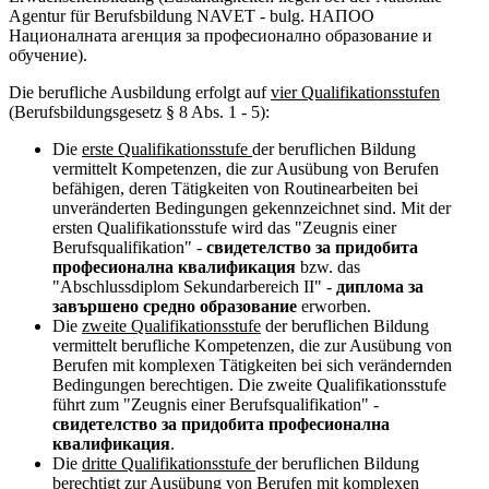
Agentur für Berufsbildung NAVET - bulg. НАПОО
Националната агенция за професионално образование и
обучение).
Die berufliche Ausbildung erfolgt auf
vier Qualifikationsstufen
(Berufsbildungsgesetz § 8 Abs. 1 - 5):
Die
erste Qualifikationsstufe
der beruflichen Bildung
vermittelt Kompetenzen, die zur Ausübung von Berufen
befähigen, deren Tätigkeiten von Routinearbeiten bei
unveränderten Bedingungen gekennzeichnet sind. Mit der
ersten Qualifikationsstufe wird das "Zeugnis einer
Berufsqualifikation" -
свидетелство за придобита
професионална квалификация
bzw. das
"Abschlussdiplom Sekundarbereich II" -
диплома за
завършено средно образование
erworben.
Die
zweite Qualifikationsstufe
der beruflichen Bildung
vermittelt berufliche Kompetenzen, die zur Ausübung von
Berufen mit komplexen Tätigkeiten bei sich verändernden
Bedingungen berechtigen. Die zweite Qualifikationsstufe
führt zum "Zeugnis einer Berufsqualifikation" -
свидетелство за придобита професионална
квалификация
.
Die
dritte Qualifikationsstufe
der beruflichen Bildung
berechtigt zur Ausübung von Berufen mit komplexen