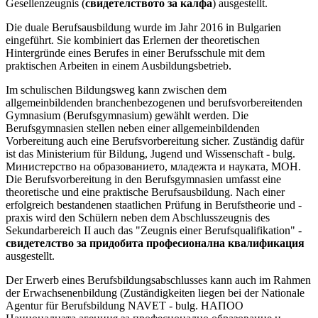
Gesellenzeugnis (
свидетелството за калфа
) ausgestellt.
Die duale Berufsausbildung wurde im Jahr 2016 in Bulgarien
eingeführt. Sie kombiniert das Erlernen der theoretischen
Hintergründe eines Berufes in einer Berufsschule mit dem
praktischen Arbeiten in einem Ausbildungsbetrieb.
Im schulischen Bildungsweg kann zwischen dem
allgemeinbildenden branchenbezogenen und berufsvorbereitenden
Gymnasium (Berufsgymnasium) gewählt werden. Die
Berufsgymnasien stellen neben einer allgemeinbildenden
Vorbereitung auch eine Berufsvorbereitung sicher. Zuständig dafür
ist das Ministerium für Bildung, Jugend und Wissenschaft
-
bulg.
Министерство на образованието, младежта и науката, MOH.
Die Berufsvorbereitung in den Berufsgymnasien umfasst eine
theoretische und eine praktische Berufsausbildung. Nach einer
erfolgreich bestandenen staatlichen Prüfung in Berufstheorie und -
praxis wird den Schülern neben dem Abschlusszeugnis des
Sekundarbereich II auch das "Zeugnis einer Berufsqualifikation" -
свидетелство за придобита професионална квалификация
ausgestellt.
Der Erwerb eines Berufsbildungsabschlusses kann auch im Rahmen
der Erwachsenenbildung (Zuständigkeiten liegen bei der Nationale
Agentur für Berufsbildung NAVET - bulg. НАПОО