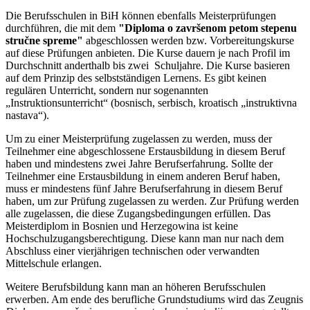
Die Berufsschulen in BiH können ebenfalls Meisterprüfungen
durchführen, die mit dem
"Diploma o završenom petom stepenu
stručne spreme"
abgeschlossen werden bzw. Vorbereitungskurse
auf diese Prüfungen anbieten. Die Kurse dauern je nach Profil im
Durchschnitt anderthalb bis zwei Schuljahre. Die Kurse basieren
auf dem Prinzip des selbstständigen Lernens. Es gibt keinen
regulären Unterricht, sondern nur sogenannten
„Instruktionsunterricht“ (bosnisch, serbisch, kroatisch „instruktivna
nastava“).
Um zu einer Meisterprüfung zugelassen zu werden, muss der
Teilnehmer eine abgeschlossene Erstausbildung in diesem Beruf
haben und mindestens zwei Jahre Berufserfahrung. Sollte der
Teilnehmer eine Erstausbildung in einem anderen Beruf haben,
muss er mindestens fünf Jahre Berufserfahrung in diesem Beruf
haben, um zur Prüfung zugelassen zu werden. Zur Prüfung werden
alle zugelassen, die diese Zugangsbedingungen erfüllen. Das
Meisterdiplom in Bosnien und Herzegowina ist keine
Hochschulzugangsberechtigung. Diese kann man nur nach dem
Abschluss einer vierjährigen technischen oder verwandten
Mittelschule erlangen.
Weitere Berufsbildung kann man an höheren Berufsschulen
erwerben. Am ende des berufliche Grundstudiums wird das Zeugnis