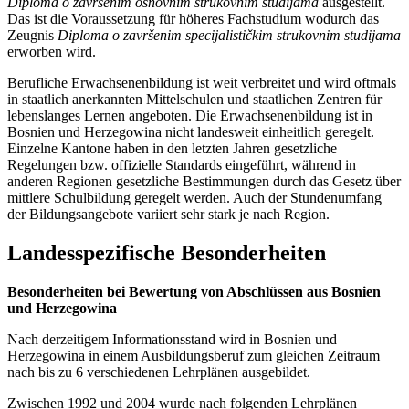
Diploma o završenim osnovnim strukovnim studijama
ausgestellt.
Das ist die Voraussetzung für höheres Fachstudium wodurch das
Zeugnis
Diploma o završenim specijalističkim strukovnim studijama
erworben wird.
Berufliche Erwachsenenbildung
ist weit verbreitet und wird oftmals
in staatlich anerkannten Mittelschulen und staatlichen Zentren für
lebenslanges Lernen angeboten. Die Erwachsenenbildung ist in
Bosnien und Herzegowina nicht landesweit einheitlich geregelt.
Einzelne Kantone haben in den letzten Jahren gesetzliche
Regelungen bzw. offizielle Standards eingeführt, während in
anderen Regionen gesetzliche Bestimmungen durch das Gesetz über
mittlere Schulbildung geregelt werden. Auch der Stundenumfang
der Bildungsangebote variiert sehr stark je nach Region.
Landesspezifische Besonderheiten
Besonderheiten bei Bewertung von Abschlüssen aus Bosnien
und Herzegowina
Nach derzeitigem Informationsstand wird in Bosnien und
Herzegowina in einem Ausbildungsberuf zum gleichen Zeitraum
nach bis zu 6 verschiedenen Lehrplänen ausgebildet.
Zwischen 1992 und 2004 wurde nach folgenden Lehrplänen