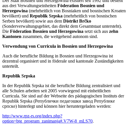
Der Staat Bosnien und Herzegowina existiert seit 1992 und besteht
aus drei Verwaltungseinheiten
Föderation Bosnien und
Herzegowina
(mehrheitlich von Bosniaken und bosnischen Kroaten
bevölkert) und
Republik Srpska
(mehrheitlich von bosnischen
Serben bevölkert) sowie aus dem
Distrikt Brčko
(Sonderverwaltungsgebiet, das direkt dem Gesamtstaat untersteht).
Die
Föderation Bosnien und Herzegowina
setzt sich aus
zehn
Kantonen
zusammen, die weitgehend autonom sind.
Verwendung von Curricula in Bosnien und Herzegowina
Auch die berufliche Bildung in Bosnien und Herzegowina ist
dezentral organisiert und in föderale und kantonale Zuständigkeiten
unterteilt.
Republik Srpska
In der Republik Srpska ist die berufliche Bildung zentralisiert und
alle Schulen arbeiten seit 2005 vorwiegend mit einheitlichen
Curricula. Sie sind auf der Webseite des pädagogischen Instituts der
Republik Srpska (Републички педагошки завод Републике
српске) hinterlegt und können hier heruntergeladen werden:
http://www.rpz-rs.org/index.php?
option=btg_program_zanimanja#.V7W-8_mLS70
.