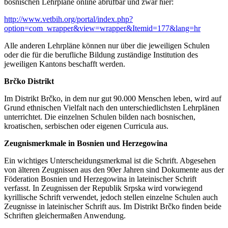
bosnischen Lehrpläne online abrufbar und zwar hier:
http://www.vetbih.org/portal/index.php?
option=com_wrapper&view=wrapper&Itemid=177&lang=hr
Alle anderen Lehrpläne können nur über die jeweiligen Schulen
oder die für die berufliche Bildung zuständige Institution des
jeweiligen Kantons beschafft werden.
Brčko Distrikt
Im Distrikt Brčko, in dem nur gut 90.000 Menschen leben, wird auf
Grund ethnischen Vielfalt nach den unterschiedlichsten Lehrplänen
unterrichtet. Die einzelnen Schulen bilden nach bosnischen,
kroatischen, serbischen oder eigenen Curricula aus.
Zeugnismerkmale in Bosnien und Herzegowina
Ein wichtiges Unterscheidungsmerkmal ist die Schrift. Abgesehen
von älteren Zeugnissen aus den 90er Jahren sind Dokumente aus der
Föderation Bosnien und Herzegowina in lateinischer Schrift
verfasst. In Zeugnissen der Republik Srpska wird vorwiegend
kyrillische Schrift verwendet, jedoch stellen einzelne Schulen auch
Zeugnisse in lateinischer Schrift aus. Im Distrikt Brčko finden beide
Schriften gleichermaßen Anwendung.