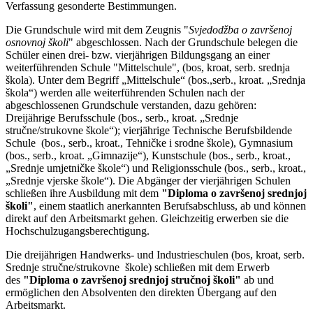
Verfassung gesonderte Bestimmungen.
Die Grundschule wird mit dem Zeugnis "
Svjedodžba o završenoj
osnovnoj školi
" abgeschlossen. Nach der Grundschule belegen die
Schüler einen drei- bzw. vierjährigen Bildungsgang an einer
weiterführenden Schule "Mittelschule", (bos, kroat, serb. srednja
škola). Unter dem Begriff
„Mittelschule“ (bos.,serb., kroat. „Srednja
škola“) werden alle weiterführenden Schulen nach der
abgeschlossenen Grundschule verstanden, dazu gehören:
Dreijährige Berufsschule (bos., serb., kroat. „Srednje
stručne/strukovne škole“); vierjährige Technische Berufsbildende
Schule (bos., serb., kroat., Tehničke i srodne škole), Gymnasium
(bos., serb., kroat. „Gimnazije“), Kunstschule (bos., serb., kroat.,
„Srednje umjetničke škole“) und Religionsschule (bos., serb., kroat.,
„Srednje vjerske škole“). Die Abgänger der vierjährigen Schulen
schließen ihre Ausbildung mit dem
"Diploma o završenoj srednjoj
školi"
, einem staatlich anerkannten Berufsabschluss, ab und können
direkt auf den Arbeitsmarkt gehen. Gleichzeitig erwerben sie die
Hochschulzugangsberechtigung.
Die dreijährigen Handwerks- und Industrieschulen (bos, kroat, serb.
Srednje stručne/strukovne škole) schließen mit dem Erwerb
des
"Diploma o završenoj srednjoj stručnoj školi"
ab und
ermöglichen den Absolventen den direkten Übergang auf den
Arbeitsmarkt.