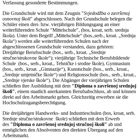
Verfassung gesonderte Bestimmungen.
Die Grundschule wird mit dem Zeugnis "
Svjedodžba o završenoj
osnovnoj školi
" abgeschlossen. Nach der Grundschule belegen die
Schüler einen drei- bzw. vierjährigen Bildungsgang an einer
weiterführenden Schule "Mittelschule", (bos, kroat, serb. srednja
škola). Unter dem Begriff
„Mittelschule“ (bos.,serb., kroat. „Srednja
škola“) werden alle weiterführenden Schulen nach der
abgeschlossenen Grundschule verstanden, dazu gehören:
Dreijährige Berufsschule (bos., serb., kroat. „Srednje
stručne/strukovne škole“); vierjährige Technische Berufsbildende
Schule (bos., serb., kroat., Tehničke i srodne škole), Gymnasium
(bos., serb., kroat. „Gimnazije“), Kunstschule (bos., serb., kroat.,
„Srednje umjetničke škole“) und Religionsschule (bos., serb., kroat.,
„Srednje vjerske škole“). Die Abgänger der vierjährigen Schulen
schließen ihre Ausbildung mit dem
"Diploma o završenoj srednjoj
školi"
, einem staatlich anerkannten Berufsabschluss, ab und können
direkt auf den Arbeitsmarkt gehen. Gleichzeitig erwerben sie die
Hochschulzugangsberechtigung.
Die dreijährigen Handwerks- und Industrieschulen (bos, kroat, serb.
Srednje stručne/strukovne škole) schließen mit dem Erwerb
des
"Diploma o završenoj srednjoj stručnoj školi"
ab und
ermöglichen den Absolventen den direkten Übergang auf den
Arbeitsmarkt.