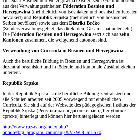
Der Staat Bosnien und Herzegowina existiert seit 1992 und besteht
aus drei Verwaltungseinheiten
Föderation Bosnien und
Herzegowina
(mehrheitlich von Bosniaken und bosnischen Kroaten
bevölkert) und
Republik Srpska
(mehrheitlich von bosnischen
Serben bevölkert) sowie aus dem
Distrikt Brčko
(Sonderverwaltungsgebiet, das direkt dem Gesamtstaat untersteht).
Die
Föderation Bosnien und Herzegowina
setzt sich aus
zehn
Kantonen
zusammen, die weitgehend autonom sind.
Verwendung von Curricula in Bosnien und Herzegowina
Auch die berufliche Bildung in Bosnien und Herzegowina ist
dezentral organisiert und in föderale und kantonale Zuständigkeiten
unterteilt.
Republik Srpska
In der Republik Srpska ist die berufliche Bildung zentralisiert und
alle Schulen arbeiten seit 2005 vorwiegend mit einheitlichen
Curricula. Sie sind auf der Webseite des pädagogischen Instituts der
Republik Srpska (Републички педагошки завод Републике
српске) hinterlegt und können hier heruntergeladen werden:
http://www.rpz-rs.org/index.php?
option=btg_program_zanimanja#.V7W-8_mLS70
.