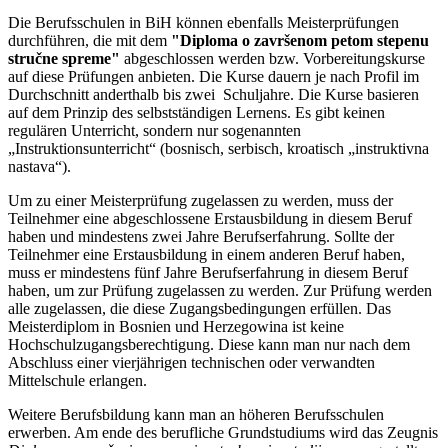
Die Berufsschulen in BiH können ebenfalls Meisterprüfungen
durchführen, die mit dem
"Diploma o završenom petom stepenu
stručne spreme"
abgeschlossen werden bzw. Vorbereitungskurse
auf diese Prüfungen anbieten. Die Kurse dauern je nach Profil im
Durchschnitt anderthalb bis zwei Schuljahre. Die Kurse basieren
auf dem Prinzip des selbstständigen Lernens. Es gibt keinen
regulären Unterricht, sondern nur sogenannten
„Instruktionsunterricht“ (bosnisch, serbisch, kroatisch „instruktivna
nastava“).
Um zu einer Meisterprüfung zugelassen zu werden, muss der
Teilnehmer eine abgeschlossene Erstausbildung in diesem Beruf
haben und mindestens zwei Jahre Berufserfahrung. Sollte der
Teilnehmer eine Erstausbildung in einem anderen Beruf haben,
muss er mindestens fünf Jahre Berufserfahrung in diesem Beruf
haben, um zur Prüfung zugelassen zu werden. Zur Prüfung werden
alle zugelassen, die diese Zugangsbedingungen erfüllen. Das
Meisterdiplom in Bosnien und Herzegowina ist keine
Hochschulzugangsberechtigung. Diese kann man nur nach dem
Abschluss einer vierjährigen technischen oder verwandten
Mittelschule erlangen.
Weitere Berufsbildung kann man an höheren Berufsschulen
erwerben. Am ende des berufliche Grundstudiums wird das Zeugnis