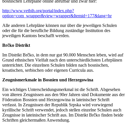
bosnischen Lehrpläne online abrufbar und zwar hier:
http://www.vetbih.org/portal/index.php?
option=com_wrapper&view=wrapper&Itemid=177&lang=hr
Alle anderen Lehrpläne können nur über die jeweiligen Schulen
oder die für die berufliche Bildung zuständige Institution des
jeweiligen Kantons beschafft werden.
Brčko Distrikt
Im Distrikt Brčko, in dem nur gut 90.000 Menschen leben, wird auf
Grund ethnischen Vielfalt nach den unterschiedlichsten Lehrplänen
unterrichtet. Die einzelnen Schulen bilden nach bosnischen,
kroatischen, serbischen oder eigenen Curricula aus.
Zeugnismerkmale in Bosnien und Herzegowina
Ein wichtiges Unterscheidungsmerkmal ist die Schrift. Abgesehen
von älteren Zeugnissen aus den 90er Jahren sind Dokumente aus der
Föderation Bosnien und Herzegowina in lateinischer Schrift
verfasst. In Zeugnissen der Republik Srpska wird vorwiegend
kyrillische Schrift verwendet, jedoch stellen einzelne Schulen auch
Zeugnisse in lateinischer Schrift aus. Im Distrikt Brčko finden beide
Schriften gleichermaßen Anwendung.