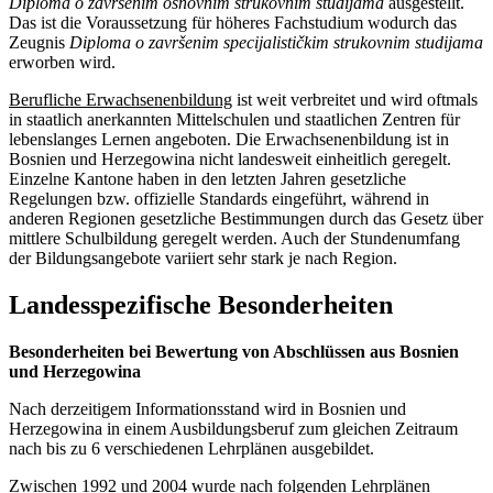
Diploma o završenim osnovnim strukovnim studijama
ausgestellt.
Das ist die Voraussetzung für höheres Fachstudium wodurch das
Zeugnis
Diploma o završenim specijalističkim strukovnim studijama
erworben wird.
Berufliche Erwachsenenbildung
ist weit verbreitet und wird oftmals
in staatlich anerkannten Mittelschulen und staatlichen Zentren für
lebenslanges Lernen angeboten. Die Erwachsenenbildung ist in
Bosnien und Herzegowina nicht landesweit einheitlich geregelt.
Einzelne Kantone haben in den letzten Jahren gesetzliche
Regelungen bzw. offizielle Standards eingeführt, während in
anderen Regionen gesetzliche Bestimmungen durch das Gesetz über
mittlere Schulbildung geregelt werden. Auch der Stundenumfang
der Bildungsangebote variiert sehr stark je nach Region.
Landesspezifische Besonderheiten
Besonderheiten bei Bewertung von Abschlüssen aus Bosnien
und Herzegowina
Nach derzeitigem Informationsstand wird in Bosnien und
Herzegowina in einem Ausbildungsberuf zum gleichen Zeitraum
nach bis zu 6 verschiedenen Lehrplänen ausgebildet.
Zwischen 1992 und 2004 wurde nach folgenden Lehrplänen