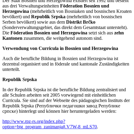
Der Staat Bosnien und Herzegowina existiert seit 1992 und besteht
aus drei Verwaltungseinheiten
Föderation Bosnien und
Herzegowina
(mehrheitlich von Bosniaken und bosnischen Kroaten
bevölkert) und
Republik Srpska
(mehrheitlich von bosnischen
Serben bevölkert) sowie aus dem
Distrikt Brčko
(Sonderverwaltungsgebiet, das direkt dem Gesamtstaat untersteht).
Die
Föderation Bosnien und Herzegowina
setzt sich aus
zehn
Kantonen
zusammen, die weitgehend autonom sind.
Verwendung von Curricula in Bosnien und Herzegowina
Auch die berufliche Bildung in Bosnien und Herzegowina ist
dezentral organisiert und in föderale und kantonale Zuständigkeiten
unterteilt.
Republik Srpska
In der Republik Srpska ist die berufliche Bildung zentralisiert und
alle Schulen arbeiten seit 2005 vorwiegend mit einheitlichen
Curricula. Sie sind auf der Webseite des pädagogischen Instituts der
Republik Srpska (Републички педагошки завод Републике
српске) hinterlegt und können hier heruntergeladen werden:
http://www.rpz-rs.org/index.php?
option=btg_program_zanimanja#.V7W-8_mLS70
.