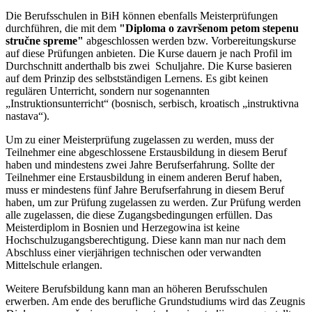
Die Berufsschulen in BiH können ebenfalls Meisterprüfungen
durchführen, die mit dem
"Diploma o završenom petom stepenu
stručne spreme"
abgeschlossen werden bzw. Vorbereitungskurse
auf diese Prüfungen anbieten. Die Kurse dauern je nach Profil im
Durchschnitt anderthalb bis zwei Schuljahre. Die Kurse basieren
auf dem Prinzip des selbstständigen Lernens. Es gibt keinen
regulären Unterricht, sondern nur sogenannten
„Instruktionsunterricht“ (bosnisch, serbisch, kroatisch „instruktivna
nastava“).
Um zu einer Meisterprüfung zugelassen zu werden, muss der
Teilnehmer eine abgeschlossene Erstausbildung in diesem Beruf
haben und mindestens zwei Jahre Berufserfahrung. Sollte der
Teilnehmer eine Erstausbildung in einem anderen Beruf haben,
muss er mindestens fünf Jahre Berufserfahrung in diesem Beruf
haben, um zur Prüfung zugelassen zu werden. Zur Prüfung werden
alle zugelassen, die diese Zugangsbedingungen erfüllen. Das
Meisterdiplom in Bosnien und Herzegowina ist keine
Hochschulzugangsberechtigung. Diese kann man nur nach dem
Abschluss einer vierjährigen technischen oder verwandten
Mittelschule erlangen.
Weitere Berufsbildung kann man an höheren Berufsschulen
erwerben. Am ende des berufliche Grundstudiums wird das Zeugnis