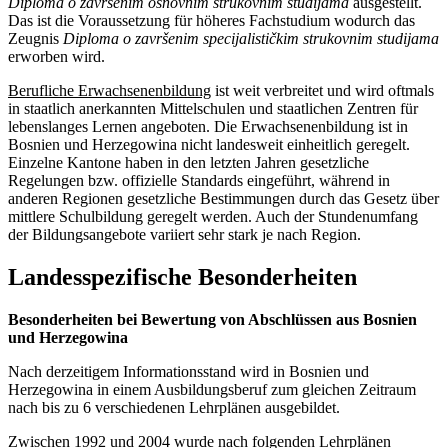
Diploma o završenim osnovnim strukovnim studijama
ausgestellt.
Das ist die Voraussetzung für höheres Fachstudium wodurch das
Zeugnis
Diploma o završenim specijalističkim strukovnim studijama
erworben wird.
Berufliche Erwachsenenbildung
ist weit verbreitet und wird oftmals
in staatlich anerkannten Mittelschulen und staatlichen Zentren für
lebenslanges Lernen angeboten. Die Erwachsenenbildung ist in
Bosnien und Herzegowina nicht landesweit einheitlich geregelt.
Einzelne Kantone haben in den letzten Jahren gesetzliche
Regelungen bzw. offizielle Standards eingeführt, während in
anderen Regionen gesetzliche Bestimmungen durch das Gesetz über
mittlere Schulbildung geregelt werden. Auch der Stundenumfang
der Bildungsangebote variiert sehr stark je nach Region.
Landesspezifische Besonderheiten
Besonderheiten bei Bewertung von Abschlüssen aus Bosnien
und Herzegowina
Nach derzeitigem Informationsstand wird in Bosnien und
Herzegowina in einem Ausbildungsberuf zum gleichen Zeitraum
nach bis zu 6 verschiedenen Lehrplänen ausgebildet.
Zwischen 1992 und 2004 wurde nach folgenden Lehrplänen