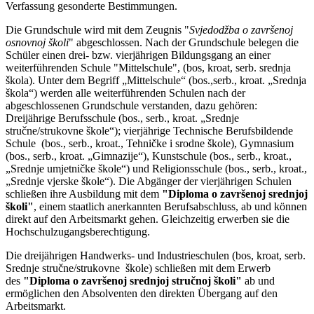
Verfassung gesonderte Bestimmungen.
Die Grundschule wird mit dem Zeugnis "
Svjedodžba o završenoj
osnovnoj školi
" abgeschlossen. Nach der Grundschule belegen die
Schüler einen drei- bzw. vierjährigen Bildungsgang an einer
weiterführenden Schule "Mittelschule", (bos, kroat, serb. srednja
škola). Unter dem Begriff
„Mittelschule“ (bos.,serb., kroat. „Srednja
škola“) werden alle weiterführenden Schulen nach der
abgeschlossenen Grundschule verstanden, dazu gehören:
Dreijährige Berufsschule (bos., serb., kroat. „Srednje
stručne/strukovne škole“); vierjährige Technische Berufsbildende
Schule (bos., serb., kroat., Tehničke i srodne škole), Gymnasium
(bos., serb., kroat. „Gimnazije“), Kunstschule (bos., serb., kroat.,
„Srednje umjetničke škole“) und Religionsschule (bos., serb., kroat.,
„Srednje vjerske škole“). Die Abgänger der vierjährigen Schulen
schließen ihre Ausbildung mit dem
"Diploma o završenoj srednjoj
školi"
, einem staatlich anerkannten Berufsabschluss, ab und können
direkt auf den Arbeitsmarkt gehen. Gleichzeitig erwerben sie die
Hochschulzugangsberechtigung.
Die dreijährigen Handwerks- und Industrieschulen (bos, kroat, serb.
Srednje stručne/strukovne škole) schließen mit dem Erwerb
des
"Diploma o završenoj srednjoj stručnoj školi"
ab und
ermöglichen den Absolventen den direkten Übergang auf den
Arbeitsmarkt.