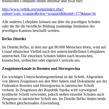
bosnischen Lehrpläne online abrufbar und zwar hier:
http://www.vetbih.org/portal/index.php?
option=com_wrapper&view=wrapper&Itemid=177&lang=hr
Alle anderen Lehrpläne können nur über die jeweiligen Schulen
oder die für die berufliche Bildung zuständige Institution des
jeweiligen Kantons beschafft werden.
Brčko Distrikt
Im Distrikt Brčko, in dem nur gut 90.000 Menschen leben, wird auf
Grund ethnischen Vielfalt nach den unterschiedlichsten Lehrplänen
unterrichtet. Die einzelnen Schulen bilden nach bosnischen,
kroatischen, serbischen oder eigenen Curricula aus.
Zeugnismerkmale in Bosnien und Herzegowina
Ein wichtiges Unterscheidungsmerkmal ist die Schrift. Abgesehen
von älteren Zeugnissen aus den 90er Jahren sind Dokumente aus der
Föderation Bosnien und Herzegowina in lateinischer Schrift
verfasst. In Zeugnissen der Republik Srpska wird vorwiegend
kyrillische Schrift verwendet, jedoch stellen einzelne Schulen auch
Zeugnisse in lateinischer Schrift aus. Im Distrikt Brčko finden beide
Schriften gleichermaßen Anwendung.