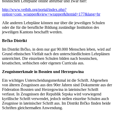
bosnischen Lehrpläne online abrufbar und zwar hier:
http://www.vetbih.org/portal/index.php?
option=com_wrapper&view=wrapper&Itemid=177&lang=hr
Alle anderen Lehrpläne können nur über die jeweiligen Schulen
oder die für die berufliche Bildung zuständige Institution des
jeweiligen Kantons beschafft werden.
Brčko Distrikt
Im Distrikt Brčko, in dem nur gut 90.000 Menschen leben, wird auf
Grund ethnischen Vielfalt nach den unterschiedlichsten Lehrplänen
unterrichtet. Die einzelnen Schulen bilden nach bosnischen,
kroatischen, serbischen oder eigenen Curricula aus.
Zeugnismerkmale in Bosnien und Herzegowina
Ein wichtiges Unterscheidungsmerkmal ist die Schrift. Abgesehen
von älteren Zeugnissen aus den 90er Jahren sind Dokumente aus der
Föderation Bosnien und Herzegowina in lateinischer Schrift
verfasst. In Zeugnissen der Republik Srpska wird vorwiegend
kyrillische Schrift verwendet, jedoch stellen einzelne Schulen auch
Zeugnisse in lateinischer Schrift aus. Im Distrikt Brčko finden beide
Schriften gleichermaßen Anwendung.