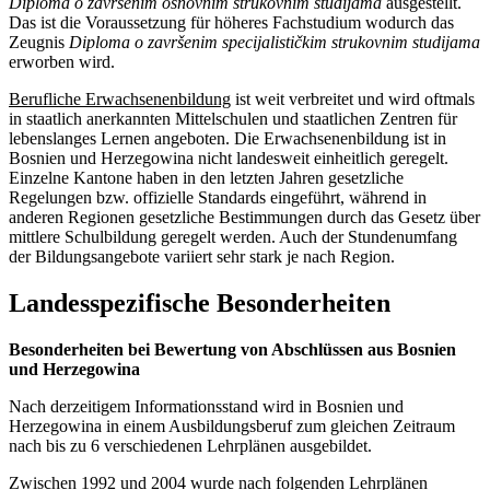
Diploma o završenim osnovnim strukovnim studijama
ausgestellt.
Das ist die Voraussetzung für höheres Fachstudium wodurch das
Zeugnis
Diploma o završenim specijalističkim strukovnim studijama
erworben wird.
Berufliche Erwachsenenbildung
ist weit verbreitet und wird oftmals
in staatlich anerkannten Mittelschulen und staatlichen Zentren für
lebenslanges Lernen angeboten. Die Erwachsenenbildung ist in
Bosnien und Herzegowina nicht landesweit einheitlich geregelt.
Einzelne Kantone haben in den letzten Jahren gesetzliche
Regelungen bzw. offizielle Standards eingeführt, während in
anderen Regionen gesetzliche Bestimmungen durch das Gesetz über
mittlere Schulbildung geregelt werden. Auch der Stundenumfang
der Bildungsangebote variiert sehr stark je nach Region.
Landesspezifische Besonderheiten
Besonderheiten bei Bewertung von Abschlüssen aus Bosnien
und Herzegowina
Nach derzeitigem Informationsstand wird in Bosnien und
Herzegowina in einem Ausbildungsberuf zum gleichen Zeitraum
nach bis zu 6 verschiedenen Lehrplänen ausgebildet.
Zwischen 1992 und 2004 wurde nach folgenden Lehrplänen