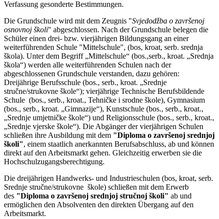
Verfassung gesonderte Bestimmungen.
Die Grundschule wird mit dem Zeugnis "
Svjedodžba o završenoj
osnovnoj školi
" abgeschlossen. Nach der Grundschule belegen die
Schüler einen drei- bzw. vierjährigen Bildungsgang an einer
weiterführenden Schule "Mittelschule", (bos, kroat, serb. srednja
škola). Unter dem Begriff
„Mittelschule“ (bos.,serb., kroat. „Srednja
škola“) werden alle weiterführenden Schulen nach der
abgeschlossenen Grundschule verstanden, dazu gehören:
Dreijährige Berufsschule (bos., serb., kroat. „Srednje
stručne/strukovne škole“); vierjährige Technische Berufsbildende
Schule (bos., serb., kroat., Tehničke i srodne škole), Gymnasium
(bos., serb., kroat. „Gimnazije“), Kunstschule (bos., serb., kroat.,
„Srednje umjetničke škole“) und Religionsschule (bos., serb., kroat.,
„Srednje vjerske škole“). Die Abgänger der vierjährigen Schulen
schließen ihre Ausbildung mit dem
"Diploma o završenoj srednjoj
školi"
, einem staatlich anerkannten Berufsabschluss, ab und können
direkt auf den Arbeitsmarkt gehen. Gleichzeitig erwerben sie die
Hochschulzugangsberechtigung.
Die dreijährigen Handwerks- und Industrieschulen (bos, kroat, serb.
Srednje stručne/strukovne škole) schließen mit dem Erwerb
des
"Diploma o završenoj srednjoj stručnoj školi"
ab und
ermöglichen den Absolventen den direkten Übergang auf den
Arbeitsmarkt.