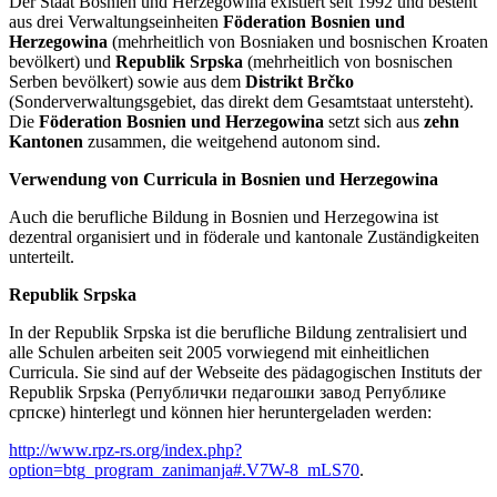
Der Staat Bosnien und Herzegowina existiert seit 1992 und besteht
aus drei Verwaltungseinheiten
Föderation Bosnien und
Herzegowina
(mehrheitlich von Bosniaken und bosnischen Kroaten
bevölkert) und
Republik Srpska
(mehrheitlich von bosnischen
Serben bevölkert) sowie aus dem
Distrikt Brčko
(Sonderverwaltungsgebiet, das direkt dem Gesamtstaat untersteht).
Die
Föderation Bosnien und Herzegowina
setzt sich aus
zehn
Kantonen
zusammen, die weitgehend autonom sind.
Verwendung von Curricula in Bosnien und Herzegowina
Auch die berufliche Bildung in Bosnien und Herzegowina ist
dezentral organisiert und in föderale und kantonale Zuständigkeiten
unterteilt.
Republik Srpska
In der Republik Srpska ist die berufliche Bildung zentralisiert und
alle Schulen arbeiten seit 2005 vorwiegend mit einheitlichen
Curricula. Sie sind auf der Webseite des pädagogischen Instituts der
Republik Srpska (Републички педагошки завод Републике
српске) hinterlegt und können hier heruntergeladen werden:
http://www.rpz-rs.org/index.php?
option=btg_program_zanimanja#.V7W-8_mLS70
.