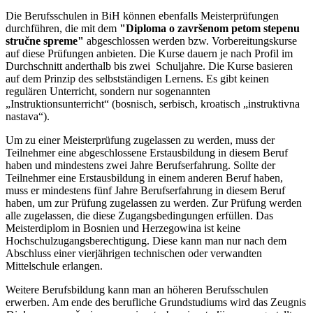
Die Berufsschulen in BiH können ebenfalls Meisterprüfungen
durchführen, die mit dem
"Diploma o završenom petom stepenu
stručne spreme"
abgeschlossen werden bzw. Vorbereitungskurse
auf diese Prüfungen anbieten. Die Kurse dauern je nach Profil im
Durchschnitt anderthalb bis zwei Schuljahre. Die Kurse basieren
auf dem Prinzip des selbstständigen Lernens. Es gibt keinen
regulären Unterricht, sondern nur sogenannten
„Instruktionsunterricht“ (bosnisch, serbisch, kroatisch „instruktivna
nastava“).
Um zu einer Meisterprüfung zugelassen zu werden, muss der
Teilnehmer eine abgeschlossene Erstausbildung in diesem Beruf
haben und mindestens zwei Jahre Berufserfahrung. Sollte der
Teilnehmer eine Erstausbildung in einem anderen Beruf haben,
muss er mindestens fünf Jahre Berufserfahrung in diesem Beruf
haben, um zur Prüfung zugelassen zu werden. Zur Prüfung werden
alle zugelassen, die diese Zugangsbedingungen erfüllen. Das
Meisterdiplom in Bosnien und Herzegowina ist keine
Hochschulzugangsberechtigung. Diese kann man nur nach dem
Abschluss einer vierjährigen technischen oder verwandten
Mittelschule erlangen.
Weitere Berufsbildung kann man an höheren Berufsschulen
erwerben. Am ende des berufliche Grundstudiums wird das Zeugnis