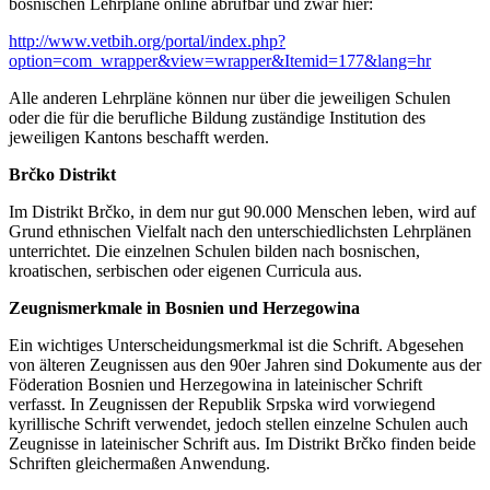
bosnischen Lehrpläne online abrufbar und zwar hier:
http://www.vetbih.org/portal/index.php?
option=com_wrapper&view=wrapper&Itemid=177&lang=hr
Alle anderen Lehrpläne können nur über die jeweiligen Schulen
oder die für die berufliche Bildung zuständige Institution des
jeweiligen Kantons beschafft werden.
Brčko Distrikt
Im Distrikt Brčko, in dem nur gut 90.000 Menschen leben, wird auf
Grund ethnischen Vielfalt nach den unterschiedlichsten Lehrplänen
unterrichtet. Die einzelnen Schulen bilden nach bosnischen,
kroatischen, serbischen oder eigenen Curricula aus.
Zeugnismerkmale in Bosnien und Herzegowina
Ein wichtiges Unterscheidungsmerkmal ist die Schrift. Abgesehen
von älteren Zeugnissen aus den 90er Jahren sind Dokumente aus der
Föderation Bosnien und Herzegowina in lateinischer Schrift
verfasst. In Zeugnissen der Republik Srpska wird vorwiegend
kyrillische Schrift verwendet, jedoch stellen einzelne Schulen auch
Zeugnisse in lateinischer Schrift aus. Im Distrikt Brčko finden beide
Schriften gleichermaßen Anwendung.