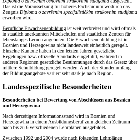
Diploma o završenim osnovnim strukovnim studijama
ausgestellt.
Das ist die Voraussetzung für höheres Fachstudium wodurch das
Zeugnis
Diploma o završenim specijalističkim strukovnim studijama
erworben wird.
Berufliche Erwachsenenbildung
ist weit verbreitet und wird oftmals
in staatlich anerkannten Mittelschulen und staatlichen Zentren für
lebenslanges Lernen angeboten. Die Erwachsenenbildung ist in
Bosnien und Herzegowina nicht landesweit einheitlich geregelt.
Einzelne Kantone haben in den letzten Jahren gesetzliche
Regelungen bzw. offizielle Standards eingeführt, während in
anderen Regionen gesetzliche Bestimmungen durch das Gesetz über
mittlere Schulbildung geregelt werden. Auch der Stundenumfang
der Bildungsangebote variiert sehr stark je nach Region.
Landesspezifische Besonderheiten
Besonderheiten bei Bewertung von Abschlüssen aus Bosnien
und Herzegowina
Nach derzeitigem Informationsstand wird in Bosnien und
Herzegowina in einem Ausbildungsberuf zum gleichen Zeitraum
nach bis zu 6 verschiedenen Lehrplänen ausgebildet.
Zwischen 1992 und 2004 wurde nach folgenden Lehrplänen