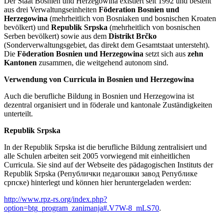
Der Staat Bosnien und Herzegowina existiert seit 1992 und besteht
aus drei Verwaltungseinheiten
Föderation Bosnien und
Herzegowina
(mehrheitlich von Bosniaken und bosnischen Kroaten
bevölkert) und
Republik Srpska
(mehrheitlich von bosnischen
Serben bevölkert) sowie aus dem
Distrikt Brčko
(Sonderverwaltungsgebiet, das direkt dem Gesamtstaat untersteht).
Die
Föderation Bosnien und Herzegowina
setzt sich aus
zehn
Kantonen
zusammen, die weitgehend autonom sind.
Verwendung von Curricula in Bosnien und Herzegowina
Auch die berufliche Bildung in Bosnien und Herzegowina ist
dezentral organisiert und in föderale und kantonale Zuständigkeiten
unterteilt.
Republik Srpska
In der Republik Srpska ist die berufliche Bildung zentralisiert und
alle Schulen arbeiten seit 2005 vorwiegend mit einheitlichen
Curricula. Sie sind auf der Webseite des pädagogischen Instituts der
Republik Srpska (Републички педагошки завод Републике
српске) hinterlegt und können hier heruntergeladen werden:
http://www.rpz-rs.org/index.php?
option=btg_program_zanimanja#.V7W-8_mLS70
.