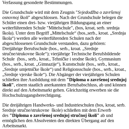
Verfassung gesonderte Bestimmungen.
Die Grundschule wird mit dem Zeugnis "
Svjedodžba o završenoj
osnovnoj školi
" abgeschlossen. Nach der Grundschule belegen die
Schüler einen drei- bzw. vierjährigen Bildungsgang an einer
weiterführenden Schule "Mittelschule", (bos, kroat, serb. srednja
škola). Unter dem Begriff
„Mittelschule“ (bos.,serb., kroat. „Srednja
škola“) werden alle weiterführenden Schulen nach der
abgeschlossenen Grundschule verstanden, dazu gehören:
Dreijährige Berufsschule (bos., serb., kroat. „Srednje
stručne/strukovne škole“); vierjährige Technische Berufsbildende
Schule (bos., serb., kroat., Tehničke i srodne škole), Gymnasium
(bos., serb., kroat. „Gimnazije“), Kunstschule (bos., serb., kroat.,
„Srednje umjetničke škole“) und Religionsschule (bos., serb., kroat.,
„Srednje vjerske škole“). Die Abgänger der vierjährigen Schulen
schließen ihre Ausbildung mit dem
"Diploma o završenoj srednjoj
školi"
, einem staatlich anerkannten Berufsabschluss, ab und können
direkt auf den Arbeitsmarkt gehen. Gleichzeitig erwerben sie die
Hochschulzugangsberechtigung.
Die dreijährigen Handwerks- und Industrieschulen (bos, kroat, serb.
Srednje stručne/strukovne škole) schließen mit dem Erwerb
des
"Diploma o završenoj srednjoj stručnoj školi"
ab und
ermöglichen den Absolventen den direkten Übergang auf den
Arbeitsmarkt.