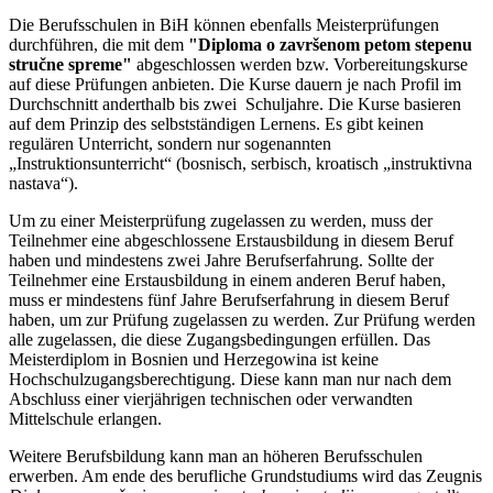
Die Berufsschulen in BiH können ebenfalls Meisterprüfungen
durchführen, die mit dem
"Diploma o završenom petom stepenu
stručne spreme"
abgeschlossen werden bzw. Vorbereitungskurse
auf diese Prüfungen anbieten. Die Kurse dauern je nach Profil im
Durchschnitt anderthalb bis zwei Schuljahre. Die Kurse basieren
auf dem Prinzip des selbstständigen Lernens. Es gibt keinen
regulären Unterricht, sondern nur sogenannten
„Instruktionsunterricht“ (bosnisch, serbisch, kroatisch „instruktivna
nastava“).
Um zu einer Meisterprüfung zugelassen zu werden, muss der
Teilnehmer eine abgeschlossene Erstausbildung in diesem Beruf
haben und mindestens zwei Jahre Berufserfahrung. Sollte der
Teilnehmer eine Erstausbildung in einem anderen Beruf haben,
muss er mindestens fünf Jahre Berufserfahrung in diesem Beruf
haben, um zur Prüfung zugelassen zu werden. Zur Prüfung werden
alle zugelassen, die diese Zugangsbedingungen erfüllen. Das
Meisterdiplom in Bosnien und Herzegowina ist keine
Hochschulzugangsberechtigung. Diese kann man nur nach dem
Abschluss einer vierjährigen technischen oder verwandten
Mittelschule erlangen.
Weitere Berufsbildung kann man an höheren Berufsschulen
erwerben. Am ende des berufliche Grundstudiums wird das Zeugnis