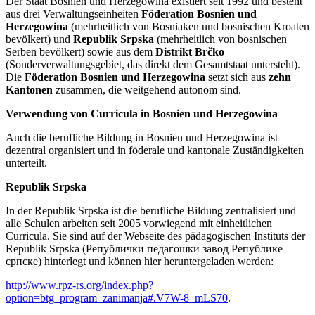
Der Staat Bosnien und Herzegowina existiert seit 1992 und besteht
aus drei Verwaltungseinheiten
Föderation Bosnien und
Herzegowina
(mehrheitlich von Bosniaken und bosnischen Kroaten
bevölkert) und
Republik Srpska
(mehrheitlich von bosnischen
Serben bevölkert) sowie aus dem
Distrikt Brčko
(Sonderverwaltungsgebiet, das direkt dem Gesamtstaat untersteht).
Die
Föderation Bosnien und Herzegowina
setzt sich aus
zehn
Kantonen
zusammen, die weitgehend autonom sind.
Verwendung von Curricula in Bosnien und Herzegowina
Auch die berufliche Bildung in Bosnien und Herzegowina ist
dezentral organisiert und in föderale und kantonale Zuständigkeiten
unterteilt.
Republik Srpska
In der Republik Srpska ist die berufliche Bildung zentralisiert und
alle Schulen arbeiten seit 2005 vorwiegend mit einheitlichen
Curricula. Sie sind auf der Webseite des pädagogischen Instituts der
Republik Srpska (Републички педагошки завод Републике
српске) hinterlegt und können hier heruntergeladen werden:
http://www.rpz-rs.org/index.php?
option=btg_program_zanimanja#.V7W-8_mLS70
.