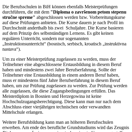
Die Berufsschulen in BiH können ebenfalls Meisterprüfungen
durchführen, die mit dem
"Diploma o završenom petom stepenu
stručne spreme"
abgeschlossen werden bzw. Vorbereitungskurse
auf diese Prüfungen anbieten. Die Kurse dauern je nach Profil im
Durchschnitt anderthalb bis zwei Schuljahre. Die Kurse basieren
auf dem Prinzip des selbstständigen Lernens. Es gibt keinen
regulären Unterricht, sondern nur sogenannten
„Instruktionsunterricht“ (bosnisch, serbisch, kroatisch „instruktivna
nastava“).
Um zu einer Meisterprüfung zugelassen zu werden, muss der
Teilnehmer eine abgeschlossene Erstausbildung in diesem Beruf
haben und mindestens zwei Jahre Berufserfahrung. Sollte der
Teilnehmer eine Erstausbildung in einem anderen Beruf haben,
muss er mindestens fünf Jahre Berufserfahrung in diesem Beruf
haben, um zur Prüfung zugelassen zu werden. Zur Prüfung werden
alle zugelassen, die diese Zugangsbedingungen erfüllen. Das
Meisterdiplom in Bosnien und Herzegowina ist keine
Hochschulzugangsberechtigung. Diese kann man nur nach dem
Abschluss einer vierjährigen technischen oder verwandten
Mittelschule erlangen.
Weitere Berufsbildung kann man an höheren Berufsschulen
erwerben. Am ende des berufliche Grundstudiums wird das Zeugnis