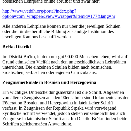
bosnischen Lehrpläne online abrufbar und zwar hier:
http://www.vetbih.org/portal/index.php?
option=com_wrapper&view=wrapper&Itemid=177&lang=hr
Alle anderen Lehrpläne können nur über die jeweiligen Schulen
oder die für die berufliche Bildung zuständige Institution des
jeweiligen Kantons beschafft werden.
Brčko Distrikt
Im Distrikt Brčko, in dem nur gut 90.000 Menschen leben, wird auf
Grund ethnischen Vielfalt nach den unterschiedlichsten Lehrplänen
unterrichtet. Die einzelnen Schulen bilden nach bosnischen,
kroatischen, serbischen oder eigenen Curricula aus.
Zeugnismerkmale in Bosnien und Herzegowina
Ein wichtiges Unterscheidungsmerkmal ist die Schrift. Abgesehen
von älteren Zeugnissen aus den 90er Jahren sind Dokumente aus der
Föderation Bosnien und Herzegowina in lateinischer Schrift
verfasst. In Zeugnissen der Republik Srpska wird vorwiegend
kyrillische Schrift verwendet, jedoch stellen einzelne Schulen auch
Zeugnisse in lateinischer Schrift aus. Im Distrikt Brčko finden beide
Schriften gleichermaßen Anwendung.