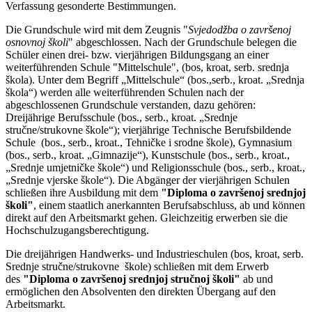
Verfassung gesonderte Bestimmungen.
Die Grundschule wird mit dem Zeugnis "
Svjedodžba o završenoj
osnovnoj školi
" abgeschlossen. Nach der Grundschule belegen die
Schüler einen drei- bzw. vierjährigen Bildungsgang an einer
weiterführenden Schule "Mittelschule", (bos, kroat, serb. srednja
škola). Unter dem Begriff
„Mittelschule“ (bos.,serb., kroat. „Srednja
škola“) werden alle weiterführenden Schulen nach der
abgeschlossenen Grundschule verstanden, dazu gehören:
Dreijährige Berufsschule (bos., serb., kroat. „Srednje
stručne/strukovne škole“); vierjährige Technische Berufsbildende
Schule (bos., serb., kroat., Tehničke i srodne škole), Gymnasium
(bos., serb., kroat. „Gimnazije“), Kunstschule (bos., serb., kroat.,
„Srednje umjetničke škole“) und Religionsschule (bos., serb., kroat.,
„Srednje vjerske škole“). Die Abgänger der vierjährigen Schulen
schließen ihre Ausbildung mit dem
"Diploma o završenoj srednjoj
školi"
, einem staatlich anerkannten Berufsabschluss, ab und können
direkt auf den Arbeitsmarkt gehen. Gleichzeitig erwerben sie die
Hochschulzugangsberechtigung.
Die dreijährigen Handwerks- und Industrieschulen (bos, kroat, serb.
Srednje stručne/strukovne škole) schließen mit dem Erwerb
des
"Diploma o završenoj srednjoj stručnoj školi"
ab und
ermöglichen den Absolventen den direkten Übergang auf den
Arbeitsmarkt.