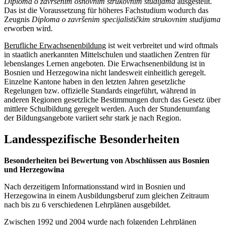
Diploma o završenim osnovnim strukovnim studijama
ausgestellt.
Das ist die Voraussetzung für höheres Fachstudium wodurch das
Zeugnis
Diploma o završenim specijalističkim strukovnim studijama
erworben wird.
Berufliche Erwachsenenbildung
ist weit verbreitet und wird oftmals
in staatlich anerkannten Mittelschulen und staatlichen Zentren für
lebenslanges Lernen angeboten. Die Erwachsenenbildung ist in
Bosnien und Herzegowina nicht landesweit einheitlich geregelt.
Einzelne Kantone haben in den letzten Jahren gesetzliche
Regelungen bzw. offizielle Standards eingeführt, während in
anderen Regionen gesetzliche Bestimmungen durch das Gesetz über
mittlere Schulbildung geregelt werden. Auch der Stundenumfang
der Bildungsangebote variiert sehr stark je nach Region.
Landesspezifische Besonderheiten
Besonderheiten bei Bewertung von Abschlüssen aus Bosnien
und Herzegowina
Nach derzeitigem Informationsstand wird in Bosnien und
Herzegowina in einem Ausbildungsberuf zum gleichen Zeitraum
nach bis zu 6 verschiedenen Lehrplänen ausgebildet.
Zwischen 1992 und 2004 wurde nach folgenden Lehrplänen