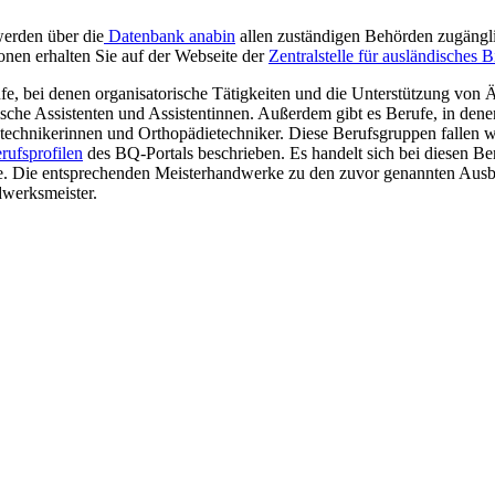
werden über die
Datenbank anabin
allen zuständigen Behörden zugänglic
onen erhalten Sie auf der Webseite der
Zentralstelle für ausländisches
fe, bei denen organisatorische Tätigkeiten und die Unterstützung von 
ische Assistenten und Assistentinnen. Außerdem gibt es Berufe, in de
echnikerinnen und Orthopädietechniker. Diese Berufsgruppen fallen wi
rufsprofilen
des BQ-Portals beschrieben. Es handelt sich bei diesen Be
rteile. Die entsprechenden Meisterhandwerke zu den zuvor genannten Aus
dwerksmeister.