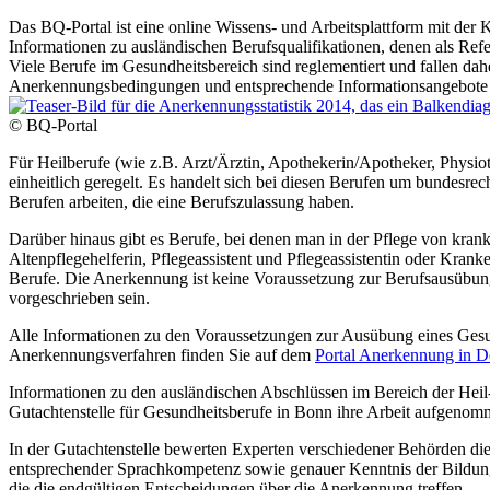
Das BQ-Portal ist eine online Wissens- und Arbeitsplattform mit de
Informationen zu ausländischen Berufsqualifikationen, denen als Refe
Viele Berufe im Gesundheitsbereich sind reglementiert und fallen dah
Anerkennungsbedingungen und entsprechende Informationsangebote f
© BQ-Portal
Für Heilberufe (wie z.B. Arzt/Ärztin, Apothekerin/Apotheker, Physi
einheitlich geregelt. Es handelt sich bei diesen Berufen um bundesre
Berufen arbeiten, die eine Berufszulassung haben.
Darüber hinaus gibt es Berufe, bei denen man in der Pflege von kran
Altenpflegehelferin, Pflegeassistent und Pflegeassistentin oder Krank
Berufe. Die Anerkennung ist keine Voraussetzung zur Berufsausübung
vorgeschrieben sein.
Alle Informationen zu den Voraussetzungen zur Ausübung eines Gesu
Anerkennungsverfahren finden Sie auf dem
Portal Anerkennung in D
Informationen zu den ausländischen Abschlüssen im Bereich der Heil-
Gutachtenstelle für Gesundheitsberufe in Bonn ihre Arbeit aufgenom
In der Gutachtenstelle bewerten Experten verschiedener Behörden die
entsprechender Sprachkompetenz sowie genauer Kenntnis der Bildungs
die die endgültigen Entscheidungen über die Anerkennung treffen.