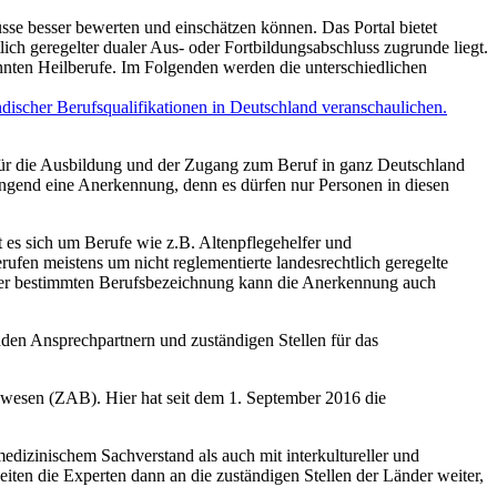
se besser bewerten und einschätzen können. Das Portal bietet
ich geregelter dualer Aus- oder Fortbildungsabschluss zugrunde liegt.
nannten Heilberufe. Im Folgenden werden die unterschiedlichen
 für die Ausbildung und der Zugang zum Beruf in ganz Deutschland
wingend eine Anerkennung, denn es dürfen nur Personen in diesen
 es sich um Berufe wie z.B. Altenpflegehelfer und
rufen meistens um nicht reglementierte landesrechtlich geregelte
einer bestimmten Berufsbezeichnung kann die Anerkennung auch
en Ansprechpartnern und zuständigen Stellen für das
gswesen (ZAB). Hier hat seit dem 1. September 2016 die
dizinischem Sachverstand als auch mit interkultureller und
ten die Experten dann an die zuständigen Stellen der Länder weiter,