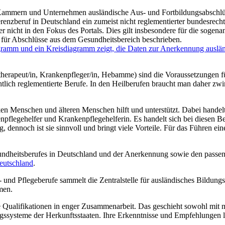
r Kammern und Unternehmen ausländische Aus- und Fortbildungsabschlüs
renzberuf in Deutschland ein zumeist nicht reglementierter bundesrechtl
er nicht in den Fokus des Portals. Dies gilt insbesondere für die soge
ür Abschlüsse aus dem Gesundheitsbereich beschrieben.
otherapeut/in, Krankenpfleger/in, Hebamme) sind die Voraussetzungen
chtlich reglementierte Berufe. In den Heilberufen braucht man daher z
ken Menschen und älteren Menschen hilft und unterstützt. Dabei handelt
enpflegehelfer und Krankenpflegehelferin. Es handelt sich bei diesen Be
, dennoch ist sie sinnvoll und bringt viele Vorteile. Für das Führen 
ndheitsberufes in Deutschland und der Anerkennung sowie den passend
eutschland
.
 und Pflegeberufe sammelt die Zentralstelle für ausländisches Bildun
men.
 Qualifikationen in enger Zusammenarbeit. Das geschieht sowohl mit me
systeme der Herkunftsstaaten. Ihre Erkenntnisse und Empfehlungen lei