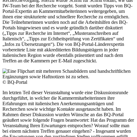
Recherchevorgang. Hierzu wurde Schritt für Schritt erklärt, wie das
IW-Team bei der Recherche vorgeht. Somit wurden Tipps von BQ-
Portal-Expertin an Kammermitarbeiterinnen weitergegeben, um
ihnen eine strukturierte und schnellere Recherche zu ermöglichen.
Die Teilnehmerinnen wurden noch auf die Arbeitshilfen des BQ-
Portals hingewiesen und es wurde gründlich darüber diskutiert
(„Tipps zur Recherche im Internet“, „Musteranschreiben auf
Italienisch“, „Tipps zur Echtheitsprüfung von Zertifikaten“ und
„Infos zu Übersetzungen“). Die von BQ-Portal-Länderexpertin
vorbereitete Liste mit akkreditierten Bildungsträgern in jeder
italienischen Region wurde ebenfalls präsentiert und nach dem
Treffen an die Kammern per E-Mail zugeschickt.
© BQ-Portal
Im letzten Teil dieser Veranstaltung wurde eine Diskussionsrunde
durchgeführt, in welcher die Kammermitarbeiterinnen ihre
Erfahrungen mit italienischen Anerkennungsanträgen und
Recherchen sowie wichtige Kontakte ausgetauscht haben. Im
Rahmen dieser Diskussion wurden Wünsche an das BQ-Portal
geäußert sowie folgende Fragen beantwortet: Hat das Programm der
Veranstaltung Ihren Erwartungen entsprochen? Worauf sollte man
bei einem nächsten Treffen genauer eingehen? - Insgesamt wurden
die Erwartungen von den zuständigen Stellen vollkommen erfüllt