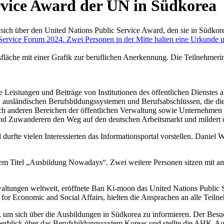
rvice Award der UN in Südkorea
sich über den United Nations Public Service Award, den sie in Südko
Leistungen und Beiträge von Institutionen des öffentlichen Dienstes au
zu ausländischen Berufsbildungssystemen und Berufsabschlüssen, die di
ch anderen Bereichen der öffentlichen Verwaltung sowie Unternehmen und 
 und Zuwanderern den Weg auf den deutschen Arbeitsmarkt und mildert
rfte vielen Interessierten das Informationsportal vorstellen. Daniel 
erwaltungen weltweit, eröffnete Ban Ki-moon das United Nations Public 
 for Economic and Social Affairs, hielten die Ansprachen an alle Tei
uch, um sich über die Ausbildungen in Südkorea zu informieren. De
berblick über das Berufsbildungssystem Koreas und stellte die AHK-Au