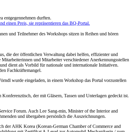
rea entgegennehmen durften.
s, die der öffentlichen Verwaltung dabei helfen, effizienter und
e Mitarbeiterinnen und Mitarbeiter verschiedener Anerkennungsstellen
dient als Vorbild für nationale und internationale Initiativen.
 den Fachkräftemangel.
Wörndl wurde eingeladen, in einem Workshop das Portal vorzustellen
Service Forum. Auch Lee Sang-min, Minister of the Interior and
lnehmenden und übergaben persönlich die Auszeichnungen.
r Besuch der AHK Korea (Korean-German Chamber of Commerce and
sbildung mit Zertifikat A-Level zur Automobil-Mechanikerin / zum