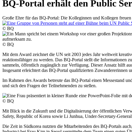
BQ-Portal erhält den Public Se
Große Ehre für das BQ-Portal: Die Kolleginnen und Kollegen freuen 
© BQ
© BQ
Mit dem Award zeichnet die UN seit 2003 jedes Jahr weltweit kreative 
reaktionsfähiger zu werden. Das BQ-Portal stellt die Informationen 
sammeln, öffentlich zugänglich zur Verfügung. Dieser Ansatz hilft au
Insgesamt erleichtert das BQ-Portal qualifizierten Zuwandererinnen
Im Rahmen des Awards betreute das BQ-Portal einen Messestand und du
und sich den Fragen der Teilnehmenden zu stellen.
© BQ
Mit Blick in die Zukunft und die Digitalisierung der öffentlichen V
Safety, Republic of Korea sowie Li Junhua, Under-Secretary-General
Die Zeit in Südkorea nutzten die Mitarbeitenden des BQ-Portals a
Industry) bei Frau Kim in Seoul vermittelte dem Team einen guten Ü