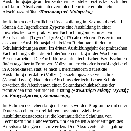
Ausbildungsgänge an den zentralen Lehrstellen erstrecken sich über
drei Jahre. Absolventen der zentralen Lehrstelle erhalten ein
Abschlusszertifikat
(Πιστοποιητικό Μαθητείας)
.
Im Rahmen der beruflichen Erstausbildung im Sekundarbereich II
können die Jugendlichen Zyperns eine Ausbildung in einer
theoretischen oder praktischen Fachrichtung an technischen
Berufsschulen (Τεχνικές Σχολές) (TS) absolvieren. Das erste und
das zweite Ausbildungsjahr in beiden Richtungen finden in
Schuleinrichtungen statt. Im dritten Ausbildungsjahr der praktischen
Fachrichtung sollen die Schüler/innen ein Tag in der Woche im
Betrieb arbeiten. Die Ausbildung an den technischen Berufsschulen
findet tagsüber in Form von Vollzeitunterricht oder berufsbegleitend
in Abendklassen statt. Je nach Unterrichtsform dauert die
Ausbildung drei Jahre (Vollzeit) beziehungsweise vier Jahre
(Abendklassen). Nach dem Abschluss der technischen Schule
erwerben die Absolventen einen Sekundarschulabschluss der
technischen und beruflichen Bildung
(Απολυτήριο Μέσης Τεχνικής
και Επαγγελματικής Εκπαίδευσης)
.
Im Rahmen des lebenslangen Lernens werden Programme mit einer
Dauer von ein oder drei Jahren angeboten. Ziel dieses
Ausbildungsangebotes ist die kontinuierliche Schulung von
Technikern und Handwerkern, um den neuen Anforderungen des
Arbeitsmarktes gerecht zu werden. Den Absolventen der 1-jährigen