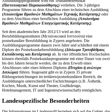
Ausbildungsprogramme wird ein Teilnahmezertifikat
(Πιστοποιητικό Παρακολούθησης)
verliehen. Die 3-jährigen
Programme führen zu dem Abschluss einer technischen Ausbildung
(Απολυτήριο Βραδινών Μαθημάτων Τεχνικής Κατάρτισης)
oder
zu dem Abschluss einer beruflichen Ausbildung
(Απολυτήριο
Βραδινών Μαθημάτων Επαγγελματικής Κατάρτισης)
.
Seit dem akademischen Jahr 2012/13 wird an den
Berufsbildungsinstituten (Μεταλυκειακά Ινστιτούτα) eine
postsekundäre Berufsbildung in Zypern angeboten. Die
Ausbildungsprogramme dauern zwei Jahre und schließen mit einem
Diplom der Postsekundarberufsbildung
(Δίπλωμα Τριτοβάθμιας
Εκπαίδευσης και Κατάρτιση)
ab. In vier öffentlichen Hochschulen
können ebenfalls Postsekundarprogramme mit einer Dauer von zwei
bis drei Jahren besucht werden, die zu dem Erwerb eines
Abschlusses oder eines höheren Diploms
(Πτυχίου ή ανώτερο
Διπλώμα)
führen. Insgesamt gibt es in Zypern 35 private
Bildungseinrichtungen im tertiären/postsekundären Bereich, die
Ausbildungen unterschiedlicher Fachrichtungen (z.B. Ästhetik,
Kochen, Musik, Kunst und Theater, Grafikdesign,
Hotelmanagement, IT und Ingenieurwissenschaft) ermöglichen.
Landesspezifische Besonderheiten
Die Informationen im Länderprofil beziehen sich auf das Gebiet, das