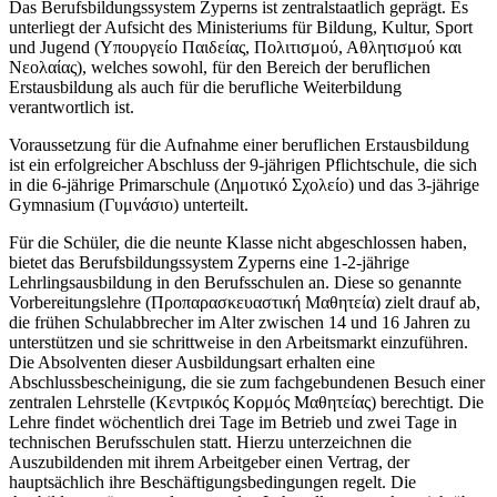
Das Berufsbildungssystem Zyperns ist zentralstaatlich geprägt. Es
unterliegt der Aufsicht des Ministeriums für Bildung, Kultur, Sport
und Jugend (Υπουργείο Παιδείας, Πολιτισμού, Αθλητισμού και
Νεολαίας), welches sowohl, für den Bereich der beruflichen
Erstausbildung als auch für die berufliche Weiterbildung
verantwortlich ist.
Voraussetzung für die Aufnahme einer beruflichen Erstausbildung
ist ein erfolgreicher Abschluss der 9-jährigen Pflichtschule, die sich
in die 6-jährige Primarschule (Δημοτικό Σχολείο) und das 3-jährige
Gymnasium (Γυμνάσιο) unterteilt.
Für die Schüler, die die neunte Klasse nicht abgeschlossen haben,
bietet das Berufsbildungssystem Zyperns eine 1-2-jährige
Lehrlingsausbildung in den Berufsschulen an. Diese so genannte
Vorbereitungslehre (Προπαρασκευαστική Μαθητεία) zielt drauf ab,
die frühen Schulabbrecher im Alter zwischen 14 und 16 Jahren zu
unterstützen und sie schrittweise in den Arbeitsmarkt einzuführen.
Die Absolventen dieser Ausbildungsart erhalten eine
Abschlussbescheinigung, die sie zum fachgebundenen Besuch einer
zentralen Lehrstelle (Κεντρικός Κορμός Μαθητείας) berechtigt. Die
Lehre findet wöchentlich drei Tage im Betrieb und zwei Tage in
technischen Berufsschulen statt. Hierzu unterzeichnen die
Auszubildenden mit ihrem Arbeitgeber einen Vertrag, der
hauptsächlich ihre Beschäftigungsbedingungen regelt. Die