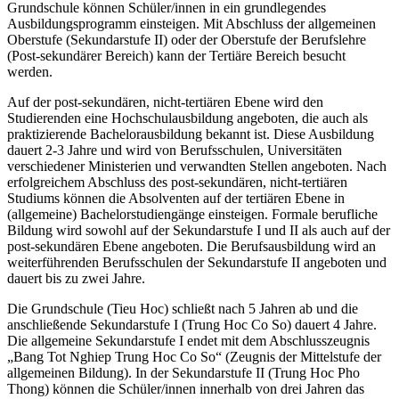
Grundschule können Schüler/innen in ein grundlegendes
Ausbildungsprogramm einsteigen. Mit Abschluss der allgemeinen
Oberstufe (Sekundarstufe II) oder der Oberstufe der Berufslehre
(Post-sekundärer Bereich) kann der Tertiäre Bereich besucht
werden.
Auf der post-sekundären, nicht-tertiären Ebene wird den
Studierenden eine Hochschulausbildung angeboten, die auch als
praktizierende Bachelorausbildung bekannt ist. Diese Ausbildung
dauert 2-3 Jahre und wird von Berufsschulen, Universitäten
verschiedener Ministerien und verwandten Stellen angeboten. Nach
erfolgreichem Abschluss des post-sekundären, nicht-tertiären
Studiums können die Absolventen auf der tertiären Ebene in
(allgemeine) Bachelorstudiengänge einsteigen. Formale berufliche
Bildung wird sowohl auf der Sekundarstufe I und II als auch auf der
post-sekundären Ebene angeboten. Die Berufsausbildung wird an
weiterführenden Berufsschulen der Sekundarstufe II angeboten und
dauert bis zu zwei Jahre.
Die Grundschule (Tieu Hoc) schließt nach 5 Jahren ab und die
anschließende Sekundarstufe I (Trung Hoc Co So) dauert 4 Jahre.
Die allgemeine Sekundarstufe I endet mit dem Abschlusszeugnis
„Bang Tot Nghiep Trung Hoc Co So“ (Zeugnis der Mittelstufe der
allgemeinen Bildung). In der Sekundarstufe II (Trung Hoc Pho
Thong) können die Schüler/innen innerhalb von drei Jahren das