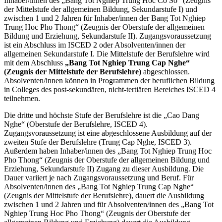
Inhaber/innen des „Bang Tot Nghiep Trung Hoc Co So“ (Zeugnis
der Mittelstufe der allgemeinen Bildung, Sekundarstufe I) und
zwischen 1 und 2 Jahren für Inhaber/innen der Bang Tot Nghiep
Trung Hoc Pho Thong“ (Zeugnis der Oberstufe der allgemeinen
Bildung und Erziehung, Sekundarstufe II). Zugangsvoraussetzung
ist ein Abschluss im ISCED 2 oder Absolventen/innen der
allgemeinen Sekundarstufe I. Die Mittelstufe der Berufslehre wird
mit dem Abschluss
„Bang Tot Nghiep Trung Cap Nghe“
(Zeugnis der Mittelstufe der Berufslehre)
abgeschlossen.
Absolventen/innen können in Programmen der beruflichen Bildung
in Colleges des post-sekundären, nicht-tertiären Bereiches ISCED 4
teilnehmen.
Die dritte und höchste Stufe der Berufslehre ist die „Cao Dang
Nghe“ (Oberstufe der Berufslehre, ISCED 4).
Zugangsvoraussetzung ist eine abgeschlossene Ausbildung auf der
zweiten Stufe der Berufslehre (Trung Cap Nghe, ISCED 3).
Außerdem haben Inhaber/innen des „Bang Tot Nghiep Trung Hoc
Pho Thong“ (Zeugnis der Oberstufe der allgemeinen Bildung und
Erziehung, Sekundarstufe II) Zugang zu dieser Ausbildung. Die
Dauer variiert je nach Zugangsvoraussetzung und Beruf. Für
Absolventen/innen des „Bang Tot Nghiep Trung Cap Nghe“
(Zeugnis der Mittelstufe der Berufslehre), dauert die Ausbildung
zwischen 1 und 2 Jahren und für Absolventen/innen des „Bang Tot
Nghiep Trung Hoc Pho Thong“ (Zeugnis der Oberstufe der