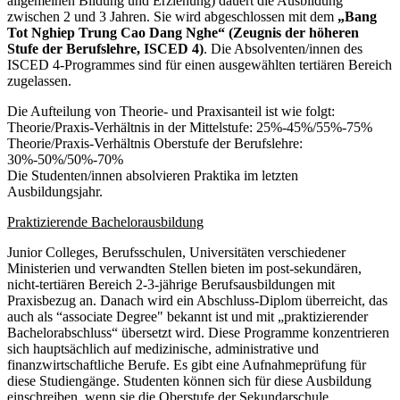
allgemeinen Bildung und Erziehung) dauert die Ausbildung
zwischen 2 und 3 Jahren. Sie wird abgeschlossen mit dem
„Bang
Tot Nghiep Trung Cao Dang Nghe“ (Zeugnis der höheren
Stufe der Berufslehre, ISCED 4)
. Die Absolventen/innen des
ISCED 4-Programmes sind für einen ausgewählten tertiären Bereich
zugelassen.
Die Aufteilung von Theorie- und Praxisanteil ist wie folgt:
Theorie/Praxis-Verhältnis in der Mittelstufe: 25%-45%/55%-75%
Theorie/Praxis-Verhältnis Oberstufe der Berufslehre:
30%-50%/50%-70%
Die Studenten/innen absolvieren Praktika im letzten
Ausbildungsjahr.
Praktizierende Bachelorausbildung
Junior Colleges, Berufsschulen, Universitäten verschiedener
Ministerien und verwandten Stellen bieten im post-sekundären,
nicht-tertiären Bereich 2-3-jährige Berufsausbildungen mit
Praxisbezug an. Danach wird ein Abschluss-Diplom überreicht, das
auch als “associate Degree" bekannt ist und mit „praktizierender
Bachelorabschluss“ übersetzt wird. Diese Programme konzentrieren
sich hauptsächlich auf medizinische, administrative und
finanzwirtschaftliche Berufe. Es gibt eine Aufnahmeprüfung für
diese Studiengänge. Studenten können sich für diese Ausbildung
einschreiben, wenn sie die Oberstufe der Sekundarschule