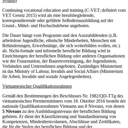
System)
Continuing vocational education and training (C-VET; definiert vom
VET Gesetz 2015) wird als eine berufsbegleitende,
korrespondierende oder geführte Selbstlernausbildung auf der
Grund-, Mittel- und Hochschulebene angeboten.
Die Dauer hängt vom Programm und den Auszubildenden (z.B.
arbeitslose Jugendliche, ethnische Minderheiten, Menschen mit
Behinderungen, Erwerbstätige, die sich weiterbilden wollen, etc.)
ab. Nicht-formale und informelle berufliche Bildung wird in
Einrichtungen der beruflichen Bildung oder anderen Organisationen
wie der Frauenunion, der Bauernvereinigung, der Jugendunion,
Verbänden und Unternehmen angeboten. Zuständiges Ministerium
ist das Ministry of Labour, Invalids and Social Affairs (Ministerium
für Arbeit, Invalide und soziale Angelegenheiten).
Vietnamesischer Qualifikationsrahmen
Gemäß den Bestimmungen des Beschlusses Nr. 1982/QD-TTg des
vietnamesischen Premierministers vom 18. Oktober 2016 besteht der
nationale Qualifikationsrahmen Vietnams aus 8 Niveaus, von denen
5 Niveaus
zu den Ausbildungsniveaus der beruflichen Bildung
gehören. Er dient der Klassifizierung und Standardisierung von
Kompetenzen, Mindestlernvolumen, Abschlüsse und Zertifikaten,
die für die Stufen der beruflichen Bildung und der