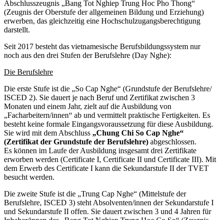
Abschlusszeugnis „Bang Tot Nghiep Trung Hoc Pho Thong“
(Zeugnis der Oberstufe der allgemeinen Bildung und Erziehung)
erwerben, das gleichzeitig eine Hochschulzugangsberechtigung
darstellt.
Seit 2017 besteht das vietnamesische Berufsbildungssystem nur
noch aus den drei Stufen der Berufslehre (Day Nghe):
Die Berufslehre
Die erste Stufe ist die „So Cap Nghe“ (Grundstufe der Berufslehre/
ISCED 2). Sie dauert je nach Beruf und Zertifikat zwischen 3
Monaten und einem Jahr, zielt auf die Ausbildung von
„Facharbeitern/innen“ ab und vermittelt praktische Fertigkeiten. Es
besteht keine formale Eingangsvoraussetzung für diese Ausbildung.
Sie wird mit dem Abschluss
„Chung Chi So Cap Nghe“
(Zertifikat der Grundstufe der Berufslehre)
abgeschlossen.
Es können im Laufe der Ausbildung insgesamt drei Zertifikate
erworben werden (Certificate I, Certificate II und Certificate III). Mit
dem Erwerb des Certificate I kann die Sekundarstufe II der TVET
besucht werden.
Die zweite Stufe ist die „Trung Cap Nghe“ (Mittelstufe der
Berufslehre, ISCED 3) steht Absolventen/innen der Sekundarstufe I
und Sekundarstufe II offen. Sie dauert zwischen 3 und 4 Jahren für