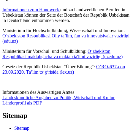
Informationen zum Handwerk
und zu handwerklichen Berufen in
Usbekistan können der Seite der Botschaft der Republik Usbekistan
in Deutschland entnommen werden.
Ministerium für Hochschulbildung, Wissenschaft und Innovation:
O‘zbekiston Respublikasi Oliy ta’lim, fan va innovatsiyalar vazirligi
(edu.uz)
Ministerium für Vorschul- und Schulbildung:
O‘zbekiston
Respublikasi maktabgacha va maktab ta'limi vazirligi (uzedu.uz)
Gesetz der Republik Usbekistan "Über Bildung":
O‘RQ-637-сон
23.09.2020. Ta’lim to‘g‘risida (lex.uz)
Informationen des Auswärtigen Amtes
Landeskundliche Angaben zu Politik, Wirtschaft und Kultur
Länderprofil als PDF
Sitemap
Sitemap