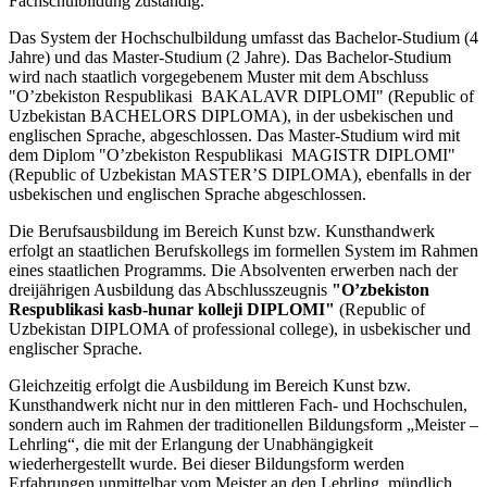
Fachschulbildung zuständig.
Das System der Hochschulbildung umfasst das Bachelor-Studium (4
Jahre) und das Master-Studium (2 Jahre). Das Bachelor-Studium
wird nach staatlich vorgegebenem Muster mit dem Abschluss
"O’zbekiston Respublikasi BAKALAVR DIPLOMI"
(Republic of
Uzbekistan BACHELORS DIPLOMA), in der usbekischen und
englischen Sprache, abgeschlossen. Das Master-Studium wird mit
dem Diplom "O’zbekiston Respublikasi MAGISTR DIPLOMI"
(Republic of Uzbekistan MASTER’S DIPLOMA), ebenfalls in der
usbekischen und englischen Sprache abgeschlossen.
Die Berufsausbildung im Bereich Kunst bzw. Kunsthandwerk
erfolgt an staatlichen Berufskollegs im formellen System im Rahmen
eines staatlichen Programms. Die Absolventen erwerben nach der
dreijährigen Ausbildung das Abschlusszeugnis
"O’zbekiston
Respublikasi kasb-hunar kolleji DIPLOMI"
(Republic of
Uzbekistan DIPLOMA of professional college), in usbekischer und
englischer Sprache.
Gleichzeitig erfolgt die Ausbildung im Bereich Kunst bzw.
Kunsthandwerk nicht nur in den mittleren Fach- und Hochschulen,
sondern auch im Rahmen der traditionellen Bildungsform „Meister –
Lehrling“, die mit der Erlangung der Unabhängigkeit
wiederhergestellt wurde. Bei dieser Bildungsform werden
Erfahrungen unmittelbar vom Meister an den Lehrling mündlich