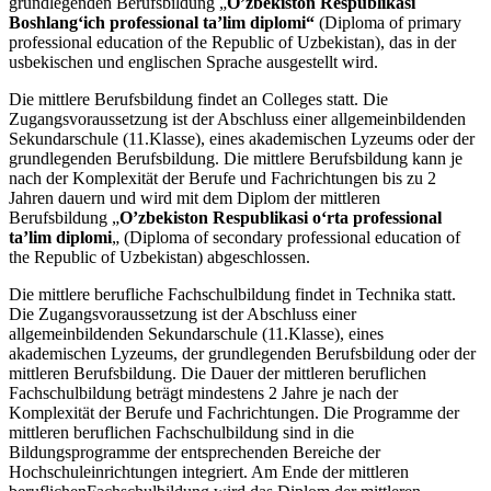
grundlegenden Berufsbildung „
O’zbekiston Respublikasi
Boshlangʻich professional taʼlim diplomi“
(Diploma of primary
professional education of the Republic of Uzbekistan), das in der
usbekischen und englischen Sprache ausgestellt wird.
Die mittlere Berufsbildung findet an Colleges statt. Die
Zugangsvoraussetzung ist der Abschluss einer allgemeinbildenden
Sekundarschule (11.Klasse), eines akademischen Lyzeums oder der
grundlegenden Berufsbildung. Die mittlere Berufsbildung kann je
nach der Komplexität der Berufe und Fachrichtungen bis zu 2
Jahren dauern und wird mit dem Diplom der mittleren
Berufsbildung „
O’zbekiston Respublikasi oʻrta professional
taʼlim diplomi
„ (Diploma of secondary professional education of
the Republic of Uzbekistan) abgeschlossen.
Die mittlere berufliche Fachschulbildung findet in Technika statt.
Die Zugangsvoraussetzung ist der Abschluss einer
allgemeinbildenden Sekundarschule (11.Klasse), eines
akademischen Lyzeums, der grundlegenden Berufsbildung oder der
mittleren Berufsbildung. Die Dauer der mittleren beruflichen
Fachschulbildung beträgt mindestens 2 Jahre je nach der
Komplexität der Berufe und Fachrichtungen. Die Programme der
mittleren beruflichen Fachschulbildung sind in die
Bildungsprogramme der entsprechenden Bereiche der
Hochschuleinrichtungen integriert. Am Ende der mittleren