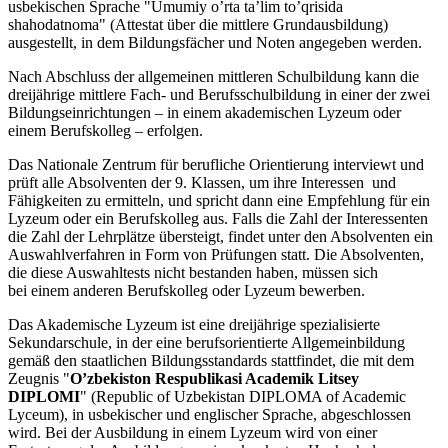
usbekischen Sprache
"Umumiy o’rta ta’lim to’qrisida
shahodatnoma" (Attestat über die mittlere Grundausbildung)
ausgestellt, in dem Bildungsfächer und Noten angegeben werden.
Nach Abschluss der allgemeinen mittleren Schulbildung kann die
dreijährige mittlere Fach- und Berufsschulbildung in einer der zwei
Bildungseinrichtungen – in einem akademischen Lyzeum oder
einem Berufskolleg – erfolgen.
Das Nationale Zentrum für berufliche Orientierung interviewt und
prüft alle Absolventen der 9. Klassen, um ihre Interessen und
Fähigkeiten zu ermitteln, und spricht dann eine Empfehlung für ein
Lyzeum oder ein Berufskolleg aus. Falls die Zahl der Interessenten
die Zahl der Lehrplätze übersteigt, findet unter den Absolventen ein
Auswahlverfahren in Form von Prüfungen statt. Die Absolventen,
die diese Auswahltests nicht bestanden haben, müssen sich
bei einem anderen Berufskolleg oder Lyzeum bewerben.
Das Akademische Lyzeum ist eine dreijährige spezialisierte
Sekundarschule, in der eine berufsorientierte Allgemeinbildung
gemäß den staatlichen Bildungsstandards stattfindet, die mit dem
Zeugnis "
O’zbekiston Respublikasi Academik Litsey
DIPLOMI
" (Republic of Uzbekistan DIPLOMA of Academic
Lyceum), in usbekischer und englischer Sprache, abgeschlossen
wird. Bei der Ausbildung in einem Lyzeum wird von einer