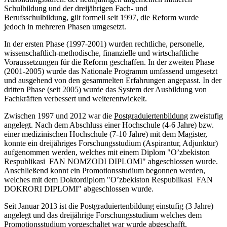
Schulbildung und der dreijährigen Fach- und
Berufsschulbildung, gilt formell seit 1997, die Reform wurde
jedoch in mehreren Phasen umgesetzt.
In der ersten Phase (1997-2001) wurden rechtliche, personelle,
wissenschaftlich-methodische, finanzielle und wirtschaftliche
Voraussetzungen für die Reform geschaffen. In der zweiten Phase
(2001-2005) wurde das Nationale Programm umfassend umgesetzt
und ausgehend von den gesammelten Erfahrungen angepasst. In der
dritten Phase (seit 2005) wurde das System der Ausbildung von
Fachkräften verbessert und weiterentwickelt.
Zwischen 1997 und 2012 war die
Postgraduiertenbildung
zweistufig
angelegt. Nach dem Abschluss einer Hochschule (4-6 Jahre) bzw.
einer medizinischen Hochschule (7-10 Jahre) mit dem Magister,
konnte ein dreijähriges Forschungsstudium (Aspirantur, Adjunktur)
aufgenommen werden, welches mit einem Diplom "O’zbekiston
Respublikasi FAN NOMZODI DIPLOMI" abgeschlossen wurde.
Anschließend konnt ein Promotionsstudium begonnen werden,
welches mit dem Doktordiplom "O’zbekiston Respublikasi FAN
DOKRORI DIPLOMI" abgeschlossen wurde.
Seit Januar 2013 ist die Postgraduiertenbildung einstufig (3 Jahre)
angelegt und das dreijährige Forschungsstudium welches dem
Promotionsstudium vorgeschaltet war wurde abgeschafft.