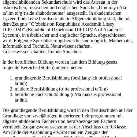
allgemeinbildenden Sekundarschule wird das Attestat in der
usbekischen, russischen und englischen Sprache „Umumiy o‘rta
ta’lim to‘g‘risida shahodatnoma“ ausgestellt. In akademischen
Lyzeen findet eine berufsorientierte Allgemeinbildung statt, die mit
dem Zeugnis "O’zbekiston Respublikasi Academik Litsey
DIPLOMI" (Republic of Uzbekistan DIPLOMA of Academic
Lyceum), in usbekischer und englischer Sprache, abgeschlossen
wird. Folgende Spezialisierungsbereiche sind möglich: Mathematik,
Informatik und Technik, Naturwissenschaften,
Geisteswissenschaften, fremde Sprachen.
In der beruflichen Bildung werden laut dem Bildungsgesetz
folgende Bereiche (Stufen) unterschieden:
grundlegende Berufsbildung (boshlang‘ich professional
ta’lim)
mittlere Berufsbildung (o‘rta professional ta’lim)
berufliche Fachschulbildung (o‘rta maxsus professional
ta’lim).
Die grundlegende Berufsbildung wird in den Berufsschulen auf der
Grundlage von zweijährigen integrierten Lehrprogrammen mit
allgemeinbildenden Fächern und berufsbezogenen Fächern
vermittelt. Zugangsvoraussetzung ist der Abschluss der 9.Klasse.
Am Ende der Ausbildung erwirbt man ein Zeugnis der