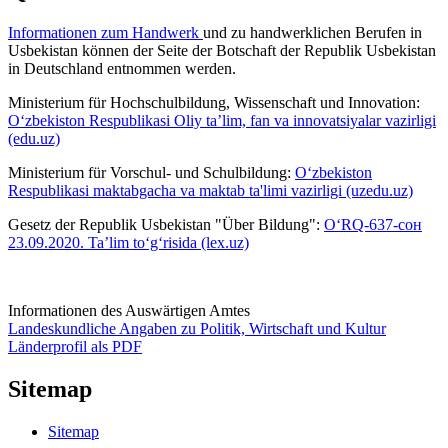
Informationen zum Handwerk
und zu handwerklichen Berufen in
Usbekistan können der Seite der Botschaft der Republik Usbekistan
in Deutschland entnommen werden.
Ministerium für Hochschulbildung, Wissenschaft und Innovation:
O‘zbekiston Respublikasi Oliy ta’lim, fan va innovatsiyalar vazirligi
(edu.uz)
Ministerium für Vorschul- und Schulbildung:
O‘zbekiston
Respublikasi maktabgacha va maktab ta'limi vazirligi (uzedu.uz)
Gesetz der Republik Usbekistan "Über Bildung":
O‘RQ-637-сон
23.09.2020. Ta’lim to‘g‘risida (lex.uz)
Informationen des Auswärtigen Amtes
Landeskundliche Angaben zu Politik, Wirtschaft und Kultur
Länderprofil als PDF
Sitemap
Sitemap