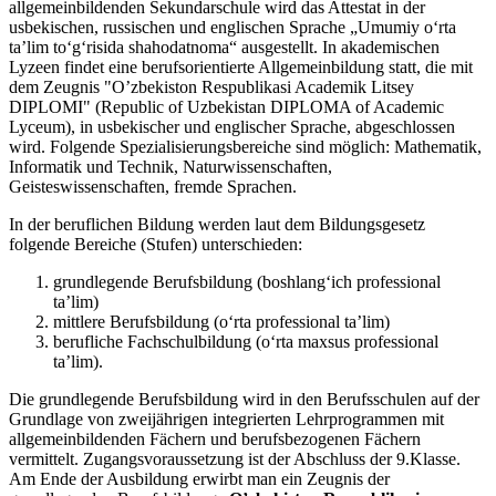
allgemeinbildenden Sekundarschule wird das Attestat in der
usbekischen, russischen und englischen Sprache „Umumiy o‘rta
ta’lim to‘g‘risida shahodatnoma“ ausgestellt. In akademischen
Lyzeen findet eine berufsorientierte Allgemeinbildung statt, die mit
dem Zeugnis "O’zbekiston Respublikasi Academik Litsey
DIPLOMI" (Republic of Uzbekistan DIPLOMA of Academic
Lyceum), in usbekischer und englischer Sprache, abgeschlossen
wird. Folgende Spezialisierungsbereiche sind möglich: Mathematik,
Informatik und Technik, Naturwissenschaften,
Geisteswissenschaften, fremde Sprachen.
In der beruflichen Bildung werden laut dem Bildungsgesetz
folgende Bereiche (Stufen) unterschieden:
grundlegende Berufsbildung (boshlang‘ich professional
ta’lim)
mittlere Berufsbildung (o‘rta professional ta’lim)
berufliche Fachschulbildung (o‘rta maxsus professional
ta’lim).
Die grundlegende Berufsbildung wird in den Berufsschulen auf der
Grundlage von zweijährigen integrierten Lehrprogrammen mit
allgemeinbildenden Fächern und berufsbezogenen Fächern
vermittelt. Zugangsvoraussetzung ist der Abschluss der 9.Klasse.
Am Ende der Ausbildung erwirbt man ein Zeugnis der