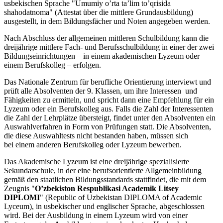
usbekischen Sprache
"Umumiy o’rta ta’lim to’qrisida
shahodatnoma" (Attestat über die mittlere Grundausbildung)
ausgestellt, in dem Bildungsfächer und Noten angegeben werden.
Nach Abschluss der allgemeinen mittleren Schulbildung kann die
dreijährige mittlere Fach- und Berufsschulbildung in einer der zwei
Bildungseinrichtungen – in einem akademischen Lyzeum oder
einem Berufskolleg – erfolgen.
Das Nationale Zentrum für berufliche Orientierung interviewt und
prüft alle Absolventen der 9. Klassen, um ihre Interessen und
Fähigkeiten zu ermitteln, und spricht dann eine Empfehlung für ein
Lyzeum oder ein Berufskolleg aus. Falls die Zahl der Interessenten
die Zahl der Lehrplätze übersteigt, findet unter den Absolventen ein
Auswahlverfahren in Form von Prüfungen statt. Die Absolventen,
die diese Auswahltests nicht bestanden haben, müssen sich
bei einem anderen Berufskolleg oder Lyzeum bewerben.
Das Akademische Lyzeum ist eine dreijährige spezialisierte
Sekundarschule, in der eine berufsorientierte Allgemeinbildung
gemäß den staatlichen Bildungsstandards stattfindet, die mit dem
Zeugnis "
O’zbekiston Respublikasi Academik Litsey
DIPLOMI
" (Republic of Uzbekistan DIPLOMA of Academic
Lyceum), in usbekischer und englischer Sprache, abgeschlossen
wird. Bei der Ausbildung in einem Lyzeum wird von einer