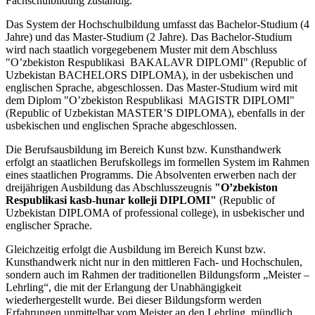
Fachschulbildung zuständig.
Das System der Hochschulbildung umfasst das Bachelor-Studium (4
Jahre) und das Master-Studium (2 Jahre). Das Bachelor-Studium
wird nach staatlich vorgegebenem Muster mit dem Abschluss
"O’zbekiston Respublikasi BAKALAVR DIPLOMI"
(Republic of
Uzbekistan BACHELORS DIPLOMA), in der usbekischen und
englischen Sprache, abgeschlossen. Das Master-Studium wird mit
dem Diplom "O’zbekiston Respublikasi MAGISTR DIPLOMI"
(Republic of Uzbekistan MASTER’S DIPLOMA), ebenfalls in der
usbekischen und englischen Sprache abgeschlossen.
Die Berufsausbildung im Bereich Kunst bzw. Kunsthandwerk
erfolgt an staatlichen Berufskollegs im formellen System im Rahmen
eines staatlichen Programms. Die Absolventen erwerben nach der
dreijährigen Ausbildung das Abschlusszeugnis
"O’zbekiston
Respublikasi kasb-hunar kolleji DIPLOMI"
(Republic of
Uzbekistan DIPLOMA of professional college), in usbekischer und
englischer Sprache.
Gleichzeitig erfolgt die Ausbildung im Bereich Kunst bzw.
Kunsthandwerk nicht nur in den mittleren Fach- und Hochschulen,
sondern auch im Rahmen der traditionellen Bildungsform „Meister –
Lehrling“, die mit der Erlangung der Unabhängigkeit
wiederhergestellt wurde. Bei dieser Bildungsform werden
Erfahrungen unmittelbar vom Meister an den Lehrling mündlich