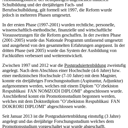
Schulbildung und der dreijährigen Fach- und
Berufsschulbildung, gilt formell seit 1997, die Reform wurde
jedoch in mehreren Phasen umgesetzt.
In der ersten Phase (1997-2001) wurden rechtliche, personelle,
wissenschaftlich-methodische, finanzielle und wirtschaftliche
Voraussetzungen für die Reform geschaffen. In der zweiten Phase
(2001-2005) wurde das Nationale Programm umfassend umgesetzt
und ausgehend von den gesammelten Erfahrungen angepasst. In der
dritten Phase (seit 2005) wurde das System der Ausbildung von
Fachkräften verbessert und weiterentwickelt.
Zwischen 1997 und 2012 war die
Postgraduiertenbildung
zweistufig
angelegt. Nach dem Abschluss einer Hochschule (4-6 Jahre) bzw.
einer medizinischen Hochschule (7-10 Jahre) mit dem Magister,
konnte ein dreijähriges Forschungsstudium (Aspirantur, Adjunktur)
aufgenommen werden, welches mit einem Diplom "O’zbekiston
Respublikasi FAN NOMZODI DIPLOMI" abgeschlossen wurde.
Anschließend konnt ein Promotionsstudium begonnen werden,
welches mit dem Doktordiplom "O’zbekiston Respublikasi FAN
DOKRORI DIPLOMI" abgeschlossen wurde.
Seit Januar 2013 ist die Postgraduiertenbildung einstufig (3 Jahre)
angelegt und das dreijährige Forschungsstudium welches dem
Promotionsstudium vorgeschaltet war wurde abgeschafft.