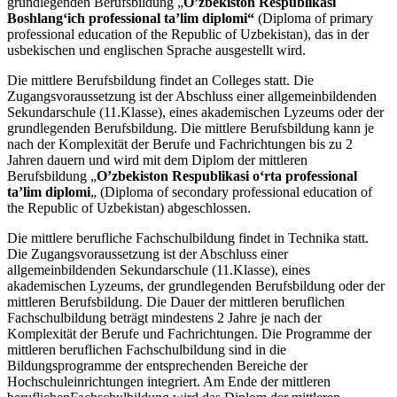
grundlegenden Berufsbildung „
O’zbekiston Respublikasi
Boshlangʻich professional taʼlim diplomi“
(Diploma of primary
professional education of the Republic of Uzbekistan), das in der
usbekischen und englischen Sprache ausgestellt wird.
Die mittlere Berufsbildung findet an Colleges statt. Die
Zugangsvoraussetzung ist der Abschluss einer allgemeinbildenden
Sekundarschule (11.Klasse), eines akademischen Lyzeums oder der
grundlegenden Berufsbildung. Die mittlere Berufsbildung kann je
nach der Komplexität der Berufe und Fachrichtungen bis zu 2
Jahren dauern und wird mit dem Diplom der mittleren
Berufsbildung „
O’zbekiston Respublikasi oʻrta professional
taʼlim diplomi
„ (Diploma of secondary professional education of
the Republic of Uzbekistan) abgeschlossen.
Die mittlere berufliche Fachschulbildung findet in Technika statt.
Die Zugangsvoraussetzung ist der Abschluss einer
allgemeinbildenden Sekundarschule (11.Klasse), eines
akademischen Lyzeums, der grundlegenden Berufsbildung oder der
mittleren Berufsbildung. Die Dauer der mittleren beruflichen
Fachschulbildung beträgt mindestens 2 Jahre je nach der
Komplexität der Berufe und Fachrichtungen. Die Programme der
mittleren beruflichen Fachschulbildung sind in die
Bildungsprogramme der entsprechenden Bereiche der
Hochschuleinrichtungen integriert. Am Ende der mittleren