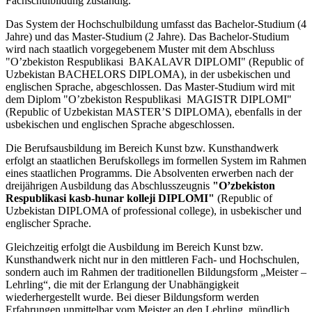
Fachschulbildung zuständig.
Das System der Hochschulbildung umfasst das Bachelor-Studium (4
Jahre) und das Master-Studium (2 Jahre). Das Bachelor-Studium
wird nach staatlich vorgegebenem Muster mit dem Abschluss
"O’zbekiston Respublikasi BAKALAVR DIPLOMI"
(Republic of
Uzbekistan BACHELORS DIPLOMA), in der usbekischen und
englischen Sprache, abgeschlossen. Das Master-Studium wird mit
dem Diplom "O’zbekiston Respublikasi MAGISTR DIPLOMI"
(Republic of Uzbekistan MASTER’S DIPLOMA), ebenfalls in der
usbekischen und englischen Sprache abgeschlossen.
Die Berufsausbildung im Bereich Kunst bzw. Kunsthandwerk
erfolgt an staatlichen Berufskollegs im formellen System im Rahmen
eines staatlichen Programms. Die Absolventen erwerben nach der
dreijährigen Ausbildung das Abschlusszeugnis
"O’zbekiston
Respublikasi kasb-hunar kolleji DIPLOMI"
(Republic of
Uzbekistan DIPLOMA of professional college), in usbekischer und
englischer Sprache.
Gleichzeitig erfolgt die Ausbildung im Bereich Kunst bzw.
Kunsthandwerk nicht nur in den mittleren Fach- und Hochschulen,
sondern auch im Rahmen der traditionellen Bildungsform „Meister –
Lehrling“, die mit der Erlangung der Unabhängigkeit
wiederhergestellt wurde. Bei dieser Bildungsform werden
Erfahrungen unmittelbar vom Meister an den Lehrling mündlich