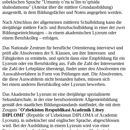
usbekischen Sprache
"Umumiy o’rta ta’lim to’qrisida
shahodatnoma" (Attestat über die mittlere Grundausbildung)
ausgestellt, in dem Bildungsfächer und Noten angegeben werden.
Nach Abschluss der allgemeinen mittleren Schulbildung kann die
dreijährige mittlere Fach- und Berufsschulbildung in einer der zwei
Bildungseinrichtungen – in einem akademischen Lyzeum oder
einem Berufskolleg – erfolgen.
Das Nationale Zentrum für berufliche Orientierung interviewt und
prüft alle Absolventen der 9. Klassen, um ihre Interessen und
Fähigkeiten zu ermitteln, und spricht dann eine Empfehlung für ein
Lyzeum oder ein Berufskolleg aus. Falls die Zahl der Interessenten
die Zahl der Lehrplätze übersteigt, findet unter den Absolventen ein
Auswahlverfahren in Form von Prüfungen statt. Die Absolventen,
die diese Auswahltests nicht bestanden haben, müssen sich
bei einem anderen Berufskolleg oder Lyzeum bewerben.
Das Akademische Lyzeum ist eine dreijährige spezialisierte
Sekundarschule, in der eine berufsorientierte Allgemeinbildung
gemäß den staatlichen Bildungsstandards stattfindet, die mit dem
Zeugnis "
O’zbekiston Respublikasi Academik Litsey
DIPLOMI
" (Republic of Uzbekistan DIPLOMA of Academic
Lyceum), in usbekischer und englischer Sprache, abgeschlossen
wird. Bei der Ausbildung in einem Lyzeum wird von einer