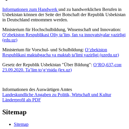
Informationen zum Handwerk
und zu handwerklichen Berufen in
Usbekistan können der Seite der Botschaft der Republik Usbekistan
in Deutschland entnommen werden.
Ministerium für Hochschulbildung, Wissenschaft und Innovation:
O‘zbekiston Respublikasi Oliy ta’lim, fan va innovatsiyalar vazirligi
(edu.uz)
Ministerium für Vorschul- und Schulbildung:
O‘zbekiston
Respublikasi maktabgacha va maktab ta'limi vazirligi (uzedu.uz)
Gesetz der Republik Usbekistan "Über Bildung":
O‘RQ-637-сон
23.09.2020. Ta’lim to‘g‘risida (lex.uz)
Informationen des Auswärtigen Amtes
Landeskundliche Angaben zu Politik, Wirtschaft und Kultur
Länderprofil als PDF
Sitemap
Sitemap