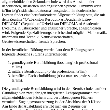
allgemeinbildenden Sekundarschule wird das Attestat in der
usbekischen, russischen und englischen Sprache „Umumiy o‘rta
ta’lim to‘g‘risida shahodatnoma“ ausgestellt. In akademischen
Lyzeen findet eine berufsorientierte Allgemeinbildung statt, die mit
dem Zeugnis "O’zbekiston Respublikasi Academik Litsey
DIPLOMI" (Republic of Uzbekistan DIPLOMA of Academic
Lyceum), in usbekischer und englischer Sprache, abgeschlossen
wird. Folgende Spezialisierungsbereiche sind möglich: Mathematik,
Informatik und Technik, Naturwissenschaften,
Geisteswissenschaften, fremde Sprachen.
In der beruflichen Bildung werden laut dem Bildungsgesetz
folgende Bereiche (Stufen) unterschieden:
grundlegende Berufsbildung (boshlang‘ich professional
ta’lim)
mittlere Berufsbildung (o‘rta professional ta’lim)
berufliche Fachschulbildung (o‘rta maxsus professional
ta’lim).
Die grundlegende Berufsbildung wird in den Berufsschulen auf der
Grundlage von zweijährigen integrierten Lehrprogrammen mit
allgemeinbildenden Fächern und berufsbezogenen Fächern
vermittelt. Zugangsvoraussetzung ist der Abschluss der 9.Klasse.
Am Ende der Ausbildung erwirbt man ein Zeugnis der