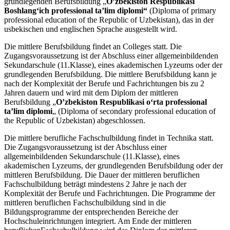
grundlegenden Berufsbildung „
O’zbekiston Respublikasi
Boshlangʻich professional taʼlim diplomi“
(Diploma of primary
professional education of the Republic of Uzbekistan), das in der
usbekischen und englischen Sprache ausgestellt wird.
Die mittlere Berufsbildung findet an Colleges statt. Die
Zugangsvoraussetzung ist der Abschluss einer allgemeinbildenden
Sekundarschule (11.Klasse), eines akademischen Lyzeums oder der
grundlegenden Berufsbildung. Die mittlere Berufsbildung kann je
nach der Komplexität der Berufe und Fachrichtungen bis zu 2
Jahren dauern und wird mit dem Diplom der mittleren
Berufsbildung „
O’zbekiston Respublikasi oʻrta professional
taʼlim diplomi
„ (Diploma of secondary professional education of
the Republic of Uzbekistan) abgeschlossen.
Die mittlere berufliche Fachschulbildung findet in Technika statt.
Die Zugangsvoraussetzung ist der Abschluss einer
allgemeinbildenden Sekundarschule (11.Klasse), eines
akademischen Lyzeums, der grundlegenden Berufsbildung oder der
mittleren Berufsbildung. Die Dauer der mittleren beruflichen
Fachschulbildung beträgt mindestens 2 Jahre je nach der
Komplexität der Berufe und Fachrichtungen. Die Programme der
mittleren beruflichen Fachschulbildung sind in die
Bildungsprogramme der entsprechenden Bereiche der
Hochschuleinrichtungen integriert. Am Ende der mittleren