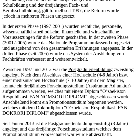
Schulbildung und der dreijährigen Fach- und
Berufsschulbildung, gilt formell seit 1997, die Reform wurde
jedoch in mehreren Phasen umgesetzt.
In der ersten Phase (1997-2001) wurden rechtliche, personelle,
wissenschaftlich-methodische, finanzielle und wirtschaftliche
Voraussetzungen für die Reform geschaffen. In der zweiten Phase
(2001-2005) wurde das Nationale Programm umfassend umgesetzt
und ausgehend von den gesammelten Erfahrungen angepasst. In der
dritten Phase (seit 2005) wurde das System der Ausbildung von
Fachkräften verbessert und weiterentwickelt.
Zwischen 1997 und 2012 war die
Postgraduiertenbildung
zweistufig
angelegt. Nach dem Abschluss einer Hochschule (4-6 Jahre) bzw.
einer medizinischen Hochschule (7-10 Jahre) mit dem Magister,
konnte ein dreijähriges Forschungsstudium (Aspirantur, Adjunktur)
aufgenommen werden, welches mit einem Diplom "O’zbekiston
Respublikasi FAN NOMZODI DIPLOMI" abgeschlossen wurde.
Anschließend konnt ein Promotionsstudium begonnen werden,
welches mit dem Doktordiplom "O’zbekiston Respublikasi FAN
DOKRORI DIPLOMI" abgeschlossen wurde.
Seit Januar 2013 ist die Postgraduiertenbildung einstufig (3 Jahre)
angelegt und das dreijährige Forschungsstudium welches dem
Promotionsstudium vorgeschaltet war wurde abgeschafft.