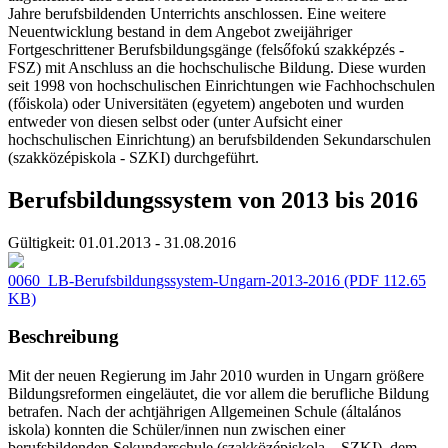
Jahre berufsbildenden Unterrichts anschlossen. Eine weitere
Neuentwicklung bestand in dem Angebot zweijähriger
Fortgeschrittener Berufsbildungsgänge (felsőfokú szakképzés -
FSZ) mit Anschluss an die hochschulische Bildung. Diese wurden
seit 1998 von hochschulischen Einrichtungen wie Fachhochschulen
(főiskola) oder Universitäten (egyetem) angeboten und wurden
entweder von diesen selbst oder (unter Aufsicht einer
hochschulischen Einrichtung) an berufsbildenden Sekundarschulen
(szakközépiskola - SZKI) durchgeführt.
Berufsbildungssystem von 2013 bis 2016
Gültigkeit:
01.01.2013 - 31.08.2016
0060_LB-Berufsbildungssystem-Ungarn-2013-2016
(PDF 112.65
KB)
Beschreibung
Mit der neuen Regierung im Jahr 2010 wurden in Ungarn größere
Bildungsreformen eingeläutet, die vor allem die berufliche Bildung
betrafen. Nach der achtjährigen Allgemeinen Schule (általános
iskola) konnten die Schüler/innen nun zwischen einer
berufsbildenden Sekundarschule (szakközépiskola – SZKI), dem