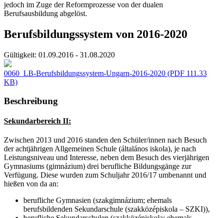
jedoch im Zuge der Reformprozesse von der dualen
Berufsausbildung abgelöst.
Berufsbildungssystem von 2016-2020
Gültigkeit:
01.09.2016 - 31.08.2020
0060_LB-Berufsbildungssystem-Ungarn-2016-2020
(PDF 111.33
KB)
Beschreibung
Sekundarbereich II:
Zwischen 2013 und 2016 standen den Schüler/innen nach Besuch
der achtjährigen Allgemeinen Schule (általános iskola), je nach
Leistungsniveau und Interesse, neben dem Besuch des vierjährigen
Gymnasiums (gimnázium) drei berufliche Bildungsgänge zur
Verfügung. Diese wurden zum Schuljahr 2016/17 umbenannt und
hießen von da an:
berufliche Gymnasien (szakgimnázium; ehemals
berufsbildenden Sekundarschule (szakközépiskola – SZKI)),
berufliche Sekundarschulen (szakközépiskola; ehemals