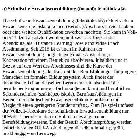
a) Schulische Erwachsenenbildung (formal): felnőttoktatás
Die schulische Erwachsenenbildung (felnőttoktatás) richtet sich an
Erwachsene, die bislang keinen (Berufs-)Abschluss erreicht haben
oder eine weitere Qualifikation erwerben möchten. Sie kann in Voll-
oder Teilzeit absolviert werden, und zwar als Tages- oder
Abendkurs, als "Distance Learning" sowie individuell nach
Abstimmung. Seit 2015 ist es auch im Rahmen der
Erwachsenenbildung möglich, eine duale Ausbildung in
Kooperation mit einem Betrieb zu absolvieren. Inhaltlich und in
Bezug auf den Wert des Abschlusses sind die Kurse der
Erwachsenenbildung identisch mit den Berufsbildungen für jüngere
Menschen im formalen Bildungssystem. Auch findet der
theoretische Teil an denselben Lernorten statt, also im Falle
beruflicher Programme an Tachnika (technikum) und beruflichen
Sekundarschulen (
szakképző iskola
). Berufsausbildungen im
Bereich der schulischen Erwachsenenbildung umfassen im
Vergleich einen geringeren Stundenumfang. Zum Beispiel umfasst
der Vollzeit-Tageskurs der schulischen Erwachsenenbildung nur
90% der Theoriestunden im Rahmen des allgemeinen
Berufsbildungswesens. Bei der Berufs-Abschlussprüfung werden
jedoch bei allen OKJ-Ausbildungen dieselben Inhalte geprüft,
unabhängig vom Lernweg.