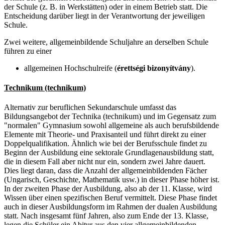
der Schule (z. B. in Werkstätten) oder in einem Betrieb statt. Die
Entscheidung darüber liegt in der Verantwortung der jeweiligen
Schule.
Zwei weitere, allgemeinbildende Schuljahre an derselben Schule
führen zu einer
allgemeinen Hochschulreife (
érettségi bizonyítvány
).
Technikum (technikum)
Alternativ zur beruflichen Sekundarschule umfasst das
Bildungsangebot der Technika (technikum) und im Gegensatz zum
"normalen" Gymnasium sowohl allgemeine als auch berufsbildende
Elemente mit Theorie- und Praxisanteil und führt direkt zu einer
Doppelqualifikation. Ähnlich wie bei der Berufsschule findet zu
Beginn der Ausbildung eine sektorale Grundlagenausbildung statt,
die in diesem Fall aber nicht nur ein, sondern zwei Jahre dauert.
Dies liegt daran, dass die Anzahl der allgemeinbildenden Fächer
(Ungarisch, Geschichte, Mathematik usw.) in dieser Phase höher ist.
In der zweiten Phase der Ausbildung, also ab der 11. Klasse, wird
Wissen über einen spezifischen Beruf vermittelt. Diese Phase findet
auch in dieser Ausbildungsform im Rahmen der dualen Ausbildung
statt. Nach insgesamt fünf Jahren, also zum Ende der 13. Klasse,
legen die Schüler ein Abitur aus den vier allgemeinbildenden