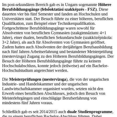
Im post-sekundären Bereich gab es in Ungarn sogenannte
Höhere
Berufsbildungsgänge (felsőoktatási szakképzés - FSZ)
. Diese
dauerten vier bis fünf Semester und fanden an Hochschulen und
Universitäten statt. Der Besuch führte zu einer höheren, beruflichen
Qualifikation, zum Beispiel einer Technikerqualifikation.
Fortgeschrittene Berufsbildungsgänge waren sowohl für
Absolventen von beruflichen Gymnasien (szakgimnázium: 4+1
Jahre), einer dualen, beruflichen Sekundarschule (szakközépiskola:
3+2 Jahre), als auch für Absolventen von Gymnasien geöffnet.
Zudem hatten auch Absolventen der dreijährigen Berufsausbildung
nach fünf Jahren Arbeitserfahrung und bestandener Meisterprüfung
(mestervizsga) Zugang zu den Höheren Berufsbildungsgängen. Der
Besuch der Höheren Berufsbildungsgänge führte zu keinem
Hochschulabschluss, konnte jedoch (teilweise) auf ein Bachelor-
Hochschulstudium angerechnet werden.
Die
Meisterprüfungen (mestervizsga
), die von der ungarischen
Industrie- und Handelskammer und der ungarischen
Landwirtschaftskammer organisiert wurden, setzten nicht den
Erwerb eines beruflichen Abschlusses, jedoch den Besuch von
Meisterlehrgängen und einschlägige Berufserfahrung von
mindestens fünf Jahren voraus.
Schließlich gab es seit 2014/2015 auch
duale Studienprogramme
,
die zu einem beruflichen Bachelor-Abschluss führten. Dabei