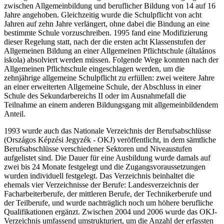
zwischen Allgemeinbildung und beruflicher Bildung von 14 auf 16
Jahre angehoben. Gleichzeitig wurde die Schulpflicht von acht
Jahren auf zehn Jahre verlängert, ohne dabei die Bindung an eine
bestimmte Schule vorzuschreiben. 1995 fand eine Modifizierung
dieser Regelung statt, nach der die ersten acht Klassenstufen der
Allgemeinen Bildung an einer Allgemeinen Pflichtschule (általános
iskola) absolviert werden müssen. Folgende Wege konnten nach der
Allgemeinen Pflichtschule eingeschlagen werden, um die
zehnjährige allgemeine Schulpflicht zu erfüllen: zwei weitere Jahre
an einer erweiterten Allgemeine Schule, der Abschluss in einer
Schule des Sekundarbereichs II oder im Ausnahmefall die
Teilnahme an einem anderen Bildungsgang mit allgemeinbildendem
Anteil.
1993 wurde auch das Nationale Verzeichnis der Berufsabschlüsse
(Országos Képzési Jegyzék - OKJ) veröffentlicht, in dem sämtliche
Berufsabschlüsse verschiedener Sektoren und Niveaustufen
aufgelistet sind. Die Dauer für eine Ausbildung wurde damals auf
zwei bis 24 Monate festgelegt und die Zugangsvoraussetzungen
wurden individuell festgelegt. Das Verzeichnis beinhaltet die
ehemals vier Verzeichnisse der Berufe: Landesverzeichnis der
Facharbeiterberufe, der mittleren Berufe, der Technikerberufe und
der Teilberufe, und wurde nachträglich noch um höhere berufliche
Qualifikationen ergänzt. Zwischen 2004 und 2006 wurde das OKJ-
Verzeichnis umfassend umstrukturiert, um die Anzahl der erfassten