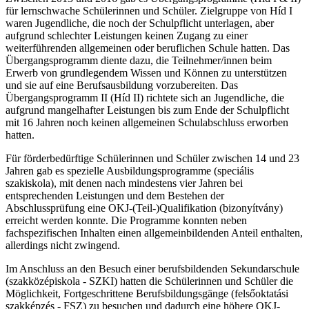
für lernschwache Schülerinnen und Schüler. Zielgruppe von Híd I
waren Jugendliche, die noch der Schulpflicht unterlagen, aber
aufgrund schlechter Leistungen keinen Zugang zu einer
weiterführenden allgemeinen oder beruflichen Schule hatten. Das
Übergangsprogramm diente dazu, die Teilnehmer/innen beim
Erwerb von grundlegendem Wissen und Können zu unterstützen
und sie auf eine Berufsausbildung vorzubereiten. Das
Übergangsprogramm II (Híd II) richtete sich an Jugendliche, die
aufgrund mangelhafter Leistungen bis zum Ende der Schulpflicht
mit 16 Jahren noch keinen allgemeinen Schulabschluss erworben
hatten.
Für förderbedürftige Schülerinnen und Schüler zwischen 14 und 23
Jahren gab es spezielle Ausbildungsprogramme (speciális
szakiskola), mit denen nach mindestens vier Jahren bei
entsprechenden Leistungen und dem Bestehen der
Abschlussprüfung eine OKJ-(Teil-)Qualifikation (bizonyítvány)
erreicht werden konnte. Die Programme konnten neben
fachspezifischen Inhalten einen allgemeinbildenden Anteil enthalten,
allerdings nicht zwingend.
Im Anschluss an den Besuch einer berufsbildenden Sekundarschule
(szakközépiskola - SZKI) hatten die Schülerinnen und Schüler die
Möglichkeit, Fortgeschrittene Berufsbildungsgänge (felsőoktatási
szakképzés - FSZ) zu besuchen und dadurch eine höhere OKJ-