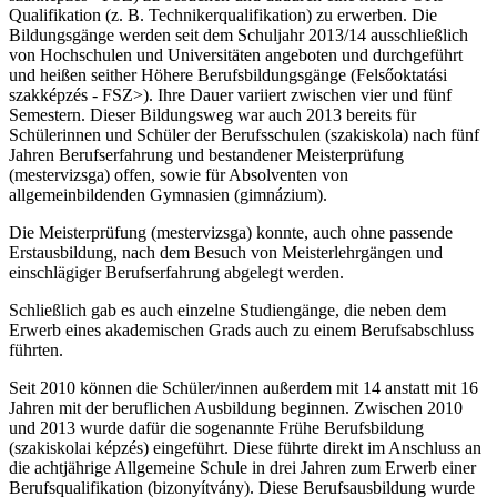
Qualifikation (z. B. Technikerqualifikation) zu erwerben. Die
Bildungsgänge werden seit dem Schuljahr 2013/14 ausschließlich
von Hochschulen und Universitäten angeboten und durchgeführt
und heißen seither Höhere Berufsbildungsgänge (Felsőoktatási
szakképzés - FSZ>). Ihre Dauer variiert zwischen vier und fünf
Semestern. Dieser Bildungsweg war auch 2013 bereits für
Schülerinnen und Schüler der Berufsschulen (szakiskola) nach fünf
Jahren Berufserfahrung und bestandener Meisterprüfung
(mestervizsga) offen, sowie für Absolventen von
allgemeinbildenden Gymnasien (gimnázium).
Die Meisterprüfung (mestervizsga) konnte, auch ohne passende
Erstausbildung, nach dem Besuch von Meisterlehrgängen und
einschlägiger Berufserfahrung abgelegt werden.
Schließlich gab es auch einzelne Studiengänge, die neben dem
Erwerb eines akademischen Grads auch zu einem Berufsabschluss
führten.
Seit 2010 können die Schüler/innen außerdem mit 14 anstatt mit 16
Jahren mit der beruflichen Ausbildung beginnen. Zwischen 2010
und 2013 wurde dafür die sogenannte Frühe Berufsbildung
(szakiskolai képzés) eingeführt. Diese führte direkt im Anschluss an
die achtjährige Allgemeine Schule in drei Jahren zum Erwerb einer
Berufsqualifikation (bizonyítvány). Diese Berufsausbildung wurde