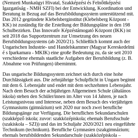
(Nemzeti Munkaügyi Hivatal, Szakképzési és Felnőttképzési
Igazgatóság - NMH SZFI) bei der Entwicklung, Koordination und
Beratung in Bezug auf das Berufsbildungssystem unterstützend mit.
Das 2012 gegründete Klebelsberginstitut (Klebelsberg Központ -
KK) ist zuständig für die Erstellung der Bildungspläne in den 198
Schulbezirken. Das Innovatív Képzéstámogató Központ (IKK) ist
seit 2018 das Supportzentrum zur Umsetzung des neuen
Berufsbildungssystems (ab 2020/21). Schließlich kommt auch der
Ungarischen Industrie- und Handelskammer (Magyar Kereskedelmi
é s Iparkamara - MKIK) eine große Bedeutung zu, da sie seit 2010
verschiedene ehemals staatliche Aufgaben der Berufsbildung (z. B.
Abnahme von Prüfungen) übernimmt.
Das ungarische Bildungssystem zeichnet sich durch eine hohe
Durchlässigkeit aus. Die zehnjährige Schulpflicht in Ungarn beginnt
mit dem 6. Lebensjahr und endet mit dem sechzehnten Lebensjahr.
Nach dem Besuch der achtjährigen Allgemeinen Schule (általános
iskola) stehen den Schüler/innen im Alter von 14 Jahren, je nach
Leistungsniveau und Interesse, neben dem Besuch des vierjährigen
Gymnasiums (gimnázium) seit 2020 nur noch zwei berufliche
Bildungsgänge zur Verfügung. Die beruflichen Sekundarschulen
(szakképző iskola; zuvor: szakközépiskola; ehemals Berufsschule
(szakiskola – SZI)) und das im Schuljahr 2020/2021 neu eingeführte
Technikum (technikum). Berufliche Gymnasien (szakgimnázium;
ehemals berufsbildenden Sekundarschule (szakközépiskola –