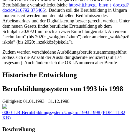
Berufsbildung verabschiedet (siehe
http://njt.hu/cgi_bin/njt_doc.cgi?
docid=216792.375465
). Dadurch soll die Berufsbildung in Ungarn
modernisiert werden und den aktuellen Bedürfnissen des
Arbeitsmarktes und der Digitalisierung besser gerecht werden. Unter
dem neuen Gesetz findet berufliche Erstausbildung ab dem
Schuljahr 2020/21 nur noch an zwei Einrichtungen statt: An einem
"technikum" (bis 2020: „szakgimnázium”) oder an einer „szakképző
iskola” (bis 2020: „szakközépiskola”).
Zudem werden verschiedene Ausbildungsberufe zusammengeführt,
sodass sich die Anzahl der Ausbildungsberufe reduziert (auf 174
insgesamt). Auch ändern sich die OKJ-Nummern aller Berufe.
Historische Entwicklung
Berufsbildungssystem von 1993 bis 1998
Gültigkeit:
01.01.1993 - 31.12.1998
0060_LB-Berufsbildungssystem-Ungarn-1993-1998
(PDF 111.82
KB)
Beschreibung