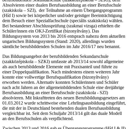
Absolvieren einer dualen Berufsausbildung an einer Berufsschule
(szakiskola – SZI), der Teilnahme an einem Übergangsprogramm
(Híd I) sowie bei körperlicher und/oder geistiger Beeinträchtigung
dem Besuch einer Spezialfachschule (speciális szakiskola) wählen.
Bei bestandener Abschlussprüfung (szakmai vizsga) erhielten die
Schüler/innen ein OKJ-Zertifikat (bizonyítvány). Das
Bildungssystem von 2013 bis 2016 entsprach nahezu dem aktuellen
ungarischen Bildungssystem (Stand: 2020), allerdings wurden
sämtliche berufsbildenden Schulen im Jahr 2016/17 neu benannt.
Das Bildungsangebot der berufsbildenden Sekundarschule
(szakközépiskola – SZKI) umfasste ab 2013/14 sowohl allgemeine
als auch berufsbildende Elemente mit Praxisanteil und führte zu
einer Doppelqualifikation. Nach mindestens einem weiteren Jahr
konnte eine vollwertige Berufsqualifikation (bizonyítvány)
erworben werden. Alternativ konnten Schülerinnen und Schüler
nach acht Jahren an der allgemeinbildenden Schule eine dreijährige
Berufsausbildung an einer Berufsschule (szakiskola - SZI)
absolvieren. Mit Inkrafttreten des neuen Berufsbildungsgesetzes am
01.03.2012 wurde schrittweise eine Lehrlingsausbildung eingeführt,
die mit der in Deutschland bestehenden dualen Berufsausbildung
vergleichbar ist. Seit dem Schuljahr 2013/14 gilt das duale Modell
an den Berufsschulen als verpflichtend.
Zwischen 2013 und 2016 gab es Übergangsprogramme (Híd I & II)