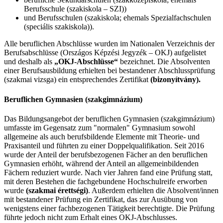
Berufsschule (szakiskola – SZI))
und Berufsschulen (szakiskola; ehemals Spezialfachschulen
(speciális szakiskola)).
Alle beruflichen Abschlüsse wurden im Nationalen Verzeichnis der
Berufsabschlüsse (Országos Képzési Jegyzék – OKJ) aufgelistet
und deshalb als
„OKJ-Abschlüsse“
bezeichnet. Die Absolventen
einer Berufsausbildung erhielten bei bestandener Abschlussprüfung
(szakmai vizsga) ein entsprechendes Zertifikat
(bizonyítvány).
Beruflichen Gymnasien (szakgimnázium)
Das Bildungsangebot der beruflichen Gymnasien (szakgimnázium)
umfasste im Gegensatz zum "normalen" Gymnasium sowohl
allgemeine als auch berufsbildende Elemente mit Theorie- und
Praxisanteil und führten zu einer Doppelqualifikation. Seit 2016
wurde der Anteil der berufsbezogenen Fächer an den beruflichen
Gymnasien erhöht, während der Anteil an allgemeinbildenden
Fächern reduziert wurde. Nach vier Jahren fand eine Prüfung statt,
mit deren Bestehen die fachgebundene Hochschulreife erworben
wurde
(szakmai érettségi)
. Außerdem erhielten die Absolvent/innen
mit bestandener Prüfung ein Zertifikat, das zur Ausübung von
wenigstens einer fachbezogenen Tätigkeit berechtigte. Die Prüfung
führte jedoch nicht zum Erhalt eines OKJ-Abschlusses.