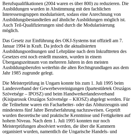
Berufsqualifikationen (2004 waren es über 800) zu reduzieren. Die
Ausbildungen wurden in Abstimmung mit den fachlichen
Interessensgruppen modularisiert, sodass eine Anrechnung von
Ausbildungsbestandteilen auf ähnliche Ausbildungen möglich ist.
Auch Teil-Qualifizierungen sind durch die Modularisierung
möglich.
Das Gesetz zur Einführung des OKJ-Systems trat offiziell am 7.
Januar 1994 in Kraft. Da jedoch die aktualisierten
Ausbildungsordnungen und Lehrpläne nach dem Inkrafttreten des
Gesetzes erst noch erstellt mussten, wurden in einem
Übergangszeitraum von mehreren Jahren in den meisten
Ausbildungsberufen weiterhin die alten Rechtsgrundlagen aus dem
Jahr 1985 zugrunde gelegt.
Die Meisterprüfung in Ungarn konnte bis zum 1. Juli 1995 beim
Landesverband der Gewerbevereinigungen (Ipartestületek Országos
Szövetsége – IPOSZ) und beim Handwerkerlandesverband
(Kisiparosok Országos Szövetsége – KIOSZ) abgelegt werden. Für
die Teilnehme waren ein Facharbeiter- oder das Abiturzeugnis und
mindestens fünf Jahre Berufserfahrung nachzuweisen. Geprüft
wurden theoretische und praktische Kenntnisse und Fertigkeiten auf
hohem Niveau. Nach dem 1. Juli 1995 konnten nur noch
Meisterprüfungen absolviert werden, die über die Kammern
organisiert wurden, namentlich die Ungarische Handels- und