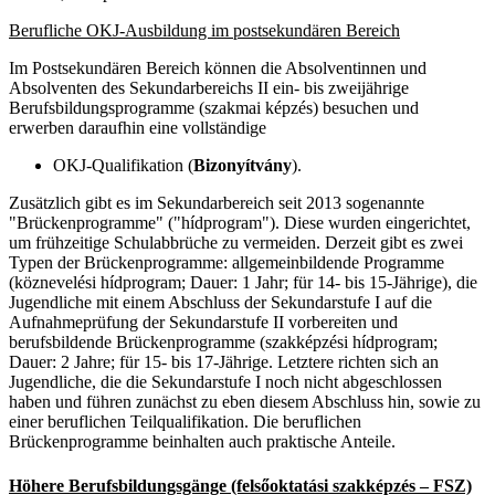
Berufliche OKJ-Ausbildung im postsekundären Bereich
Im Postsekundären Bereich können die Absolventinnen und
Absolventen des Sekundarbereichs II ein- bis zweijährige
Berufsbildungsprogramme (
szakmai képzés
) besuchen und
erwerben daraufhin eine vollständige
OKJ-Qualifikation (
Bizonyítvány
).
Zusätzlich gibt es im Sekundarbereich seit 2013 sogenannte
"Brückenprogramme" ("hídprogram"). Diese wurden eingerichtet,
um frühzeitige Schulabbrüche zu vermeiden. Derzeit gibt es zwei
Typen der Brückenprogramme: allgemeinbildende Programme
(köznevelési hídprogram; Dauer: 1 Jahr; für 14- bis 15-Jährige), die
Jugendliche mit einem Abschluss der Sekundarstufe I auf die
Aufnahmeprüfung der Sekundarstufe II vorbereiten und
berufsbildende Brückenprogramme (szakképzési hídprogram;
Dauer: 2 Jahre; für 15- bis 17-Jährige. Letztere richten sich an
Jugendliche, die die Sekundarstufe I noch nicht abgeschlossen
haben und führen zunächst zu eben diesem Abschluss hin, sowie zu
einer beruflichen Teilqualifikation. Die beruflichen
Brückenprogramme beinhalten auch praktische Anteile.
Höhere Berufsbildungsgänge (felsőoktatási szakképzés – FSZ)