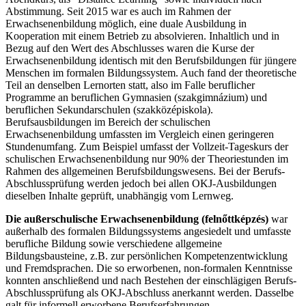
Abstimmung. Seit 2015 war es auch im Rahmen der
Erwachsenenbildung möglich, eine duale Ausbildung in
Kooperation mit einem Betrieb zu absolvieren. Inhaltlich und in
Bezug auf den Wert des Abschlusses waren die Kurse der
Erwachsenenbildung identisch mit den Berufsbildungen für jüngere
Menschen im formalen Bildungssystem. Auch fand der theoretische
Teil an denselben Lernorten statt, also im Falle beruflicher
Programme an beruflichen Gymnasien (szakgimnázium) und
beruflichen Sekundarschulen (szakközépiskola).
Berufsausbildungen im Bereich der schulischen
Erwachsenenbildung umfassten im Vergleich einen geringeren
Stundenumfang. Zum Beispiel umfasst der Vollzeit-Tageskurs der
schulischen Erwachsenenbildung nur 90% der Theoriestunden im
Rahmen des allgemeinen Berufsbildungswesens. Bei der Berufs-
Abschlussprüfung werden jedoch bei allen OKJ-Ausbildungen
dieselben Inhalte geprüft, unabhängig vom Lernweg.
Die außerschulische Erwachsenenbildung (felnőttképzés)
war
außerhalb des formalen Bildungssystems angesiedelt und umfasste
berufliche Bildung sowie verschiedene allgemeine
Bildungsbausteine, z.B. zur persönlichen Kompetenzentwicklung
und Fremdsprachen. Die so erworbenen, non-formalen Kenntnisse
konnten anschließend und nach Bestehen der einschlägigen Berufs-
Abschlussprüfung als OKJ-Abschluss anerkannt werden. Dasselbe
galt für informell erworbene Berufserfahrungen.