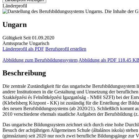
Länderprofil
Ungarn
Gültigkeit
Seit 01.09.2020
Amtssprache
Ungarisch
Länderprofil als PDF
Berufsprofil erstellen
Abbildung zum Berufsbildungssystem
Abbildung als PDF
118.45 K
Beschreibung
Die zentrale Zuständigkeit für das ungarische Berufsbildungssystem 
andere Institutionen in die Gestaltung und Umsetzung der berufliche
Szakképzési és Felnőttképzési Igazgatóság - NMH SZFI) bei der Entw
(Klebelsberg Központ - KK) ist zuständig für die Erstellung der Bi
des neuen Berufsbildungssystems (ab 2020/21). Schließlich kommt a
2010 verschiedene ehemals staatliche Aufgaben der Berufsbildung (
Das ungarische Bildungssystem zeichnet sich durch eine hohe Durchl
Besuch der achtjährigen Allgemeinen Schule (általános iskola) stehe
(gimnázium) seit 2020 nur noch zwei berufliche Bildungsgänge zur V