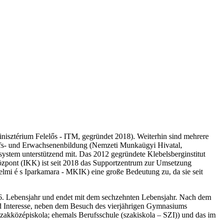
inisztérium Felelős - ITM, gegründet 2018). Weiterhin sind mehrere
erufs- und Erwachsenenbildung (Nemzeti Munkaügyi Hivatal,
ystem unterstützend mit. Das 2012 gegründete Klebelsberginstitut
özpont (IKK) ist seit 2018 das Supportzentrum zur Umsetzung
mi é s Iparkamara - MKIK) eine große Bedeutung zu, da sie seit
m 6. Lebensjahr und endet mit dem sechzehnten Lebensjahr. Nach dem
und Interesse, neben dem Besuch des vierjährigen Gymnasiums
zakközépiskola; ehemals Berufsschule (szakiskola – SZI)) und das im