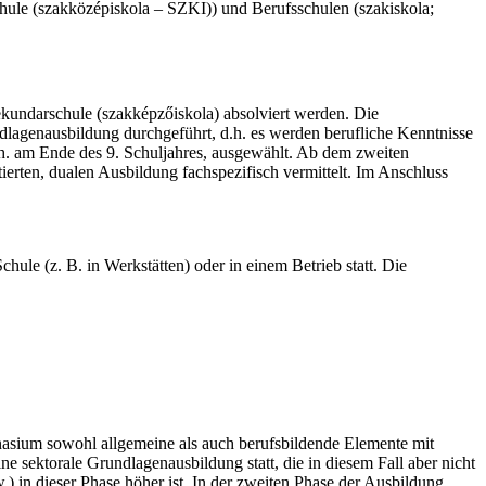
ule (szakközépiskola – SZKI)) und Berufsschulen (szakiskola;
ekundarschule (szakképzőiskola) absolviert werden. Die
ndlagenausbildung durchgeführt, d.h. es werden berufliche Kenntnisse
 d.h. am Ende des 9. Schuljahres, ausgewählt. Ab dem zweiten
ierten, dualen Ausbildung fachspezifisch vermittelt. Im Anschluss
hule (z. B. in Werkstätten) oder in einem Betrieb statt. Die
asium sowohl allgemeine als auch berufsbildende Elemente mit
ne sektorale Grundlagenausbildung statt, die in diesem Fall aber nicht
) in dieser Phase höher ist. In der zweiten Phase der Ausbildung,