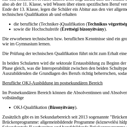
also ab der 11. Klasse, wird Wissen über einen spezifischen Beruf ve
Ende der 13. Klasse, legen die Schüler ein Abitur aus den vier allge
technischen Qualifikation ab und erhalten
die berufliche (Techniker-)Qualifikation (
Technikus végzettsé
sowie die Hochschulreife (
Érettségi bizonyítvány
).
Die erworbenen technischen bzw. beruflichen Kenntnisse sind ein gro
wie im Gymnasium lernen.
Die Prüfung der technischen Qualifikation führt nicht zum Erhalt ei
In beiden Schularten wird die sektorale Erstausbildung zu Beginn der 
Phase gleich, was die Interoperabilität zwischen den beiden Schultyp
Auszubildenden die Grundlagen des Berufs richtig beherrschen, sodass
Berufliche OKJ-Ausbildung im postsekundären Bereich
Im Postsekundären Bereich können die Absolventinnen und Absolvent
vollständige
OKJ-Qualifikation (
Bizonyítvány
).
Zusätzlich gibt es im Sekundarbereich seit 2013 sogenannte "Brücke
Brückenprogramme: allgemeinbildende Programme (köznevelési hídprog