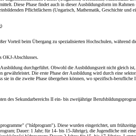
rmittelt. Diese Phase findet auch in dieser Ausbildungsform im Rahmen 
meinbildenden Pflichtfächern (Ungarisch, Mathematik, Geschichte und e
g
)
ßer Vorteil beim Übergang zu spezialisierten Hochschulen, während die
nes OKJ-Abschlusses.
Ausbildung durchgeführt. Obwohl die Ausbildungszeit nicht gleich ist, i
en gewährleistet. Die erste Phase der Ausbildung wird durch eine sekto
 sie in die zweite Phase übergehen können, wo spezifisch-berufliche I
en des Sekundarbereichs II ein- bis zweijährige Berufsbildungsprogr
nprogramme" ("hídprogram"). Diese wurden eingerichtet, um frühzeitig
ram; Dauer: 1 Jahr; für 14- bis 15-Jährige), die Jugendliche mit ein