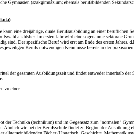
iche Gymnasien (szakgimnázium; ehemals berufsbildenden Sekundarsch
.
skola)
 kann eine dreijährige, duale Berufsausbildung an einer beruflichen S
ufswahl als bisher. Im ersten Jahr wird eine sogenannte sektorale Gru
endig sind. Der spezifische Beruf wird erst am Ende des ersten Jahres,
es jeweiligen Berufs notwendigen Kenntnisse bereits in der praxisorient
ttel der gesamten Ausbildungszeit und findet entweder innerhalb der Sc
e.
en zu einer
ebot der Technika (technikum) und im Gegensatz zum "normalen" Gymn
on. Ähnlich wie bei der Berufsschule findet zu Beginn der Ausbildung ei
l der allgemeinbildenden Fächer (Ungarisch, Geschichte, Mathematik usw.