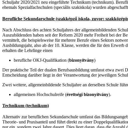
Schuljahr 2020/2021 neu eingeführte Technikum (technikum). Berufl
ehemals Spezialfachschulen (speciális szakiskola) wurden abgeschafft
Berufliche Sekundarschule (szakképző iskola, zuvor: szakközépi
Nach Abschluss des achten Schuljahres der allgemeinbildenden Schule
Auszubildenden haben seit der Reform 2020 mehr Freiheit bei der Ber
vermittelt, die beispielsweise für mehrere Berufe eines Sektors notw
Ausbildungsjahr, also ab der 10. Klasse, werden die für den Erwerb d
erhalten die Lehrlinge einen
berufliche OKJ-Qualifikation (
bizonyítvány
)
Der praktische Teil der dualen Berufsausbildung umfasst etwa zwei Dri
Entscheidung darüber liegt in der Verantwortung der jeweiligen Schul
Zwei weitere, allgemeinbildende Schuljahre an derselben Schule führ
allgemeinen Hochschulreife (
érettségi bizonyítvány
).
Technikum (technikum)
Alternativ zur beruflichen Sekundarschule umfasst das Bildungsang
Theorie- und Praxisanteil und führt direkt zu einer Doppelqualifikati
nur ein, sondern zwei Jahre dauert. Dies liegt daran, dass die Anzah