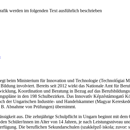
B
liegt beim Ministerium für Innovation und Technologie (Technológiai M
n Bildung involviert. Bereits seit 2012 wirkt das Nationale Amt für B
icklung, Koordination und Beratung in Bezug auf das Berufsbildungss
ldungspläne in den 198 Schulbezirken. Das Innovatív Képzéstámogató K
uch der Ungarischen Industrie- und Handelskammer (Magyar Kereskedel
z. B. Abnahme von Prüfungen) übernimmt.
ässigkeit aus. Die zehnjährige Schulpflicht in Ungarn beginnt mit de
n den Schüler/innen im Alter von 14 Jahren, je nach Leistungsniveau 
erfügung. Die beruflichen Sekundarschulen (szakképző iskola; zuvor: s