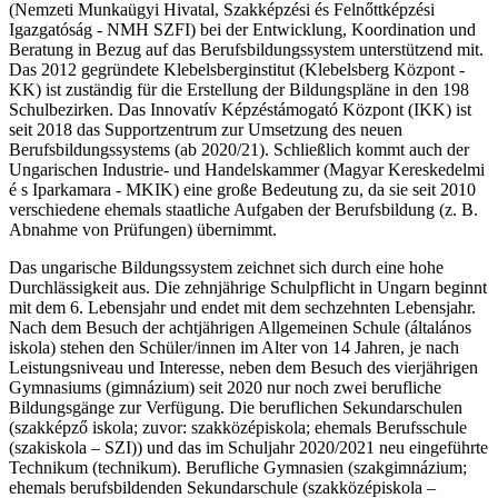
(Nemzeti Munkaügyi Hivatal, Szakképzési és Felnőttképzési
Igazgatóság - NMH SZFI) bei der Entwicklung, Koordination und
Beratung in Bezug auf das Berufsbildungssystem unterstützend mit.
Das 2012 gegründete Klebelsberginstitut (Klebelsberg Központ -
KK) ist zuständig für die Erstellung der Bildungspläne in den 198
Schulbezirken. Das Innovatív Képzéstámogató Központ (IKK) ist
seit 2018 das Supportzentrum zur Umsetzung des neuen
Berufsbildungssystems (ab 2020/21). Schließlich kommt auch der
Ungarischen Industrie- und Handelskammer (Magyar Kereskedelmi
é s Iparkamara - MKIK) eine große Bedeutung zu, da sie seit 2010
verschiedene ehemals staatliche Aufgaben der Berufsbildung (z. B.
Abnahme von Prüfungen) übernimmt.
Das ungarische Bildungssystem zeichnet sich durch eine hohe
Durchlässigkeit aus. Die zehnjährige Schulpflicht in Ungarn beginnt
mit dem 6. Lebensjahr und endet mit dem sechzehnten Lebensjahr.
Nach dem Besuch der achtjährigen Allgemeinen Schule (általános
iskola) stehen den Schüler/innen im Alter von 14 Jahren, je nach
Leistungsniveau und Interesse, neben dem Besuch des vierjährigen
Gymnasiums (gimnázium) seit 2020 nur noch zwei berufliche
Bildungsgänge zur Verfügung. Die beruflichen Sekundarschulen
(szakképző iskola; zuvor: szakközépiskola; ehemals Berufsschule
(szakiskola – SZI)) und das im Schuljahr 2020/2021 neu eingeführte
Technikum (technikum). Berufliche Gymnasien (szakgimnázium;
ehemals berufsbildenden Sekundarschule (szakközépiskola –