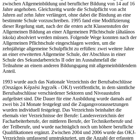
zwischen Allgemeinbildung und beruflicher Bildung von 14 auf 16
Jahre angehoben. Gleichzeitig wurde die Schulpflicht von acht
Jahren auf zehn Jahre verlängert, ohne dabei die Bindung an eine
bestimmte Schule vorzuschreiben. 1995 fand eine Modifizierung
dieser Regelung statt, nach der die ersten acht Klassenstufen der
Allgemeinen Bildung an einer Allgemeinen Pflichtschule (általános
iskola) absolviert werden müssen. Folgende Wege konnten nach der
Allgemeinen Pflichtschule eingeschlagen werden, um die
zehnjährige allgemeine Schulpflicht zu erfüllen: zwei weitere Jahre
an einer erweiterten Allgemeine Schule, der Abschluss in einer
Schule des Sekundarbereichs II oder im Ausnahmefall die
Teilnahme an einem anderen Bildungsgang mit allgemeinbildendem
Anteil.
1993 wurde auch das Nationale Verzeichnis der Berufsabschlüsse
(Országos Képzési Jegyzék - OKJ) veröffentlicht, in dem sämtliche
Berufsabschlüsse verschiedener Sektoren und Niveaustufen
aufgelistet sind. Die Dauer für eine Ausbildung wurde damals auf
zwei bis 24 Monate festgelegt und die Zugangsvoraussetzungen
wurden individuell festgelegt. Das Verzeichnis beinhaltet die
ehemals vier Verzeichnisse der Berufe: Landesverzeichnis der
Facharbeiterberufe, der mittleren Berufe, der Technikerberufe und
der Teilberufe, und wurde nachträglich noch um höhere berufliche
Qualifikationen ergänzt. Zwischen 2004 und 2006 wurde das OKJ-
Verzeichnis umfassend umstrukturiert, um die Anzahl der erfassten