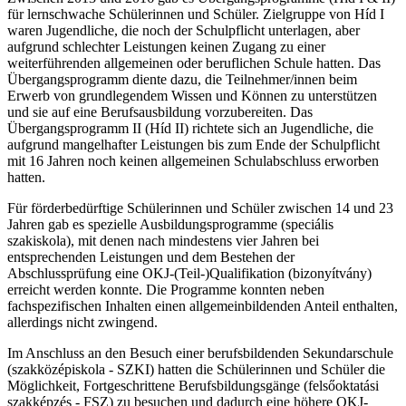
für lernschwache Schülerinnen und Schüler. Zielgruppe von Híd I
waren Jugendliche, die noch der Schulpflicht unterlagen, aber
aufgrund schlechter Leistungen keinen Zugang zu einer
weiterführenden allgemeinen oder beruflichen Schule hatten. Das
Übergangsprogramm diente dazu, die Teilnehmer/innen beim
Erwerb von grundlegendem Wissen und Können zu unterstützen
und sie auf eine Berufsausbildung vorzubereiten. Das
Übergangsprogramm II (Híd II) richtete sich an Jugendliche, die
aufgrund mangelhafter Leistungen bis zum Ende der Schulpflicht
mit 16 Jahren noch keinen allgemeinen Schulabschluss erworben
hatten.
Für förderbedürftige Schülerinnen und Schüler zwischen 14 und 23
Jahren gab es spezielle Ausbildungsprogramme (speciális
szakiskola), mit denen nach mindestens vier Jahren bei
entsprechenden Leistungen und dem Bestehen der
Abschlussprüfung eine OKJ-(Teil-)Qualifikation (bizonyítvány)
erreicht werden konnte. Die Programme konnten neben
fachspezifischen Inhalten einen allgemeinbildenden Anteil enthalten,
allerdings nicht zwingend.
Im Anschluss an den Besuch einer berufsbildenden Sekundarschule
(szakközépiskola - SZKI) hatten die Schülerinnen und Schüler die
Möglichkeit, Fortgeschrittene Berufsbildungsgänge (felsőoktatási
szakképzés - FSZ) zu besuchen und dadurch eine höhere OKJ-