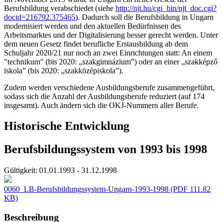
Berufsbildung verabschiedet (siehe
http://njt.hu/cgi_bin/njt_doc.cgi?
docid=216792.375465
). Dadurch soll die Berufsbildung in Ungarn
modernisiert werden und den aktuellen Bedürfnissen des
Arbeitsmarktes und der Digitalisierung besser gerecht werden. Unter
dem neuen Gesetz findet berufliche Erstausbildung ab dem
Schuljahr 2020/21 nur noch an zwei Einrichtungen statt: An einem
"technikum" (bis 2020: „szakgimnázium”) oder an einer „szakképző
iskola” (bis 2020: „szakközépiskola”).
Zudem werden verschiedene Ausbildungsberufe zusammengeführt,
sodass sich die Anzahl der Ausbildungsberufe reduziert (auf 174
insgesamt). Auch ändern sich die OKJ-Nummern aller Berufe.
Historische Entwicklung
Berufsbildungssystem von 1993 bis 1998
Gültigkeit:
01.01.1993 - 31.12.1998
0060_LB-Berufsbildungssystem-Ungarn-1993-1998
(PDF 111.82
KB)
Beschreibung