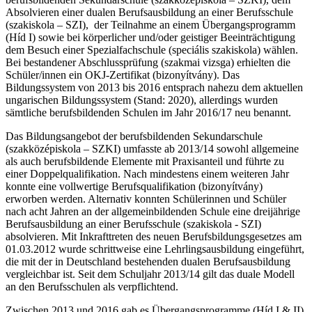
Absolvieren einer dualen Berufsausbildung an einer Berufsschule
(szakiskola – SZI), der Teilnahme an einem Übergangsprogramm
(Híd I) sowie bei körperlicher und/oder geistiger Beeinträchtigung
dem Besuch einer Spezialfachschule (speciális szakiskola) wählen.
Bei bestandener Abschlussprüfung (szakmai vizsga) erhielten die
Schüler/innen ein OKJ-Zertifikat (bizonyítvány). Das
Bildungssystem von 2013 bis 2016 entsprach nahezu dem aktuellen
ungarischen Bildungssystem (Stand: 2020), allerdings wurden
sämtliche berufsbildenden Schulen im Jahr 2016/17 neu benannt.
Das Bildungsangebot der berufsbildenden Sekundarschule
(szakközépiskola – SZKI) umfasste ab 2013/14 sowohl allgemeine
als auch berufsbildende Elemente mit Praxisanteil und führte zu
einer Doppelqualifikation. Nach mindestens einem weiteren Jahr
konnte eine vollwertige Berufsqualifikation (bizonyítvány)
erworben werden. Alternativ konnten Schülerinnen und Schüler
nach acht Jahren an der allgemeinbildenden Schule eine dreijährige
Berufsausbildung an einer Berufsschule (szakiskola - SZI)
absolvieren. Mit Inkrafttreten des neuen Berufsbildungsgesetzes am
01.03.2012 wurde schrittweise eine Lehrlingsausbildung eingeführt,
die mit der in Deutschland bestehenden dualen Berufsausbildung
vergleichbar ist. Seit dem Schuljahr 2013/14 gilt das duale Modell
an den Berufsschulen als verpflichtend.
Zwischen 2013 und 2016 gab es Übergangsprogramme (Híd I & II)