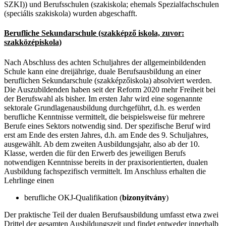
SZKI)) und Berufsschulen (szakiskola; ehemals Spezialfachschulen
(speciális szakiskola) wurden abgeschafft.
Berufliche Sekundarschule (szakképző iskola, zuvor:
szakközépiskola)
Nach Abschluss des achten Schuljahres der allgemeinbildenden
Schule kann eine dreijährige, duale Berufsausbildung an einer
beruflichen Sekundarschule (szakképzőiskola) absolviert werden.
Die Auszubildenden haben seit der Reform 2020 mehr Freiheit bei
der Berufswahl als bisher. Im ersten Jahr wird eine sogenannte
sektorale Grundlagenausbildung durchgeführt, d.h. es werden
berufliche Kenntnisse vermittelt, die beispielsweise für mehrere
Berufe eines Sektors notwendig sind. Der spezifische Beruf wird
erst am Ende des ersten Jahres, d.h. am Ende des 9. Schuljahres,
ausgewählt. Ab dem zweiten Ausbildungsjahr, also ab der 10.
Klasse, werden die für den Erwerb des jeweiligen Berufs
notwendigen Kenntnisse bereits in der praxisorientierten, dualen
Ausbildung fachspezifisch vermittelt. Im Anschluss erhalten die
Lehrlinge einen
berufliche OKJ-Qualifikation (
bizonyítvány
)
Der praktische Teil der dualen Berufsausbildung umfasst etwa zwei
Drittel der gesamten Ausbildungszeit und findet entweder innerhalb