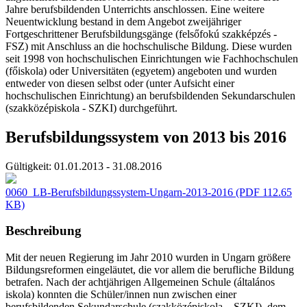
Jahre berufsbildenden Unterrichts anschlossen. Eine weitere
Neuentwicklung bestand in dem Angebot zweijähriger
Fortgeschrittener Berufsbildungsgänge (felsőfokú szakképzés -
FSZ) mit Anschluss an die hochschulische Bildung. Diese wurden
seit 1998 von hochschulischen Einrichtungen wie Fachhochschulen
(főiskola) oder Universitäten (egyetem) angeboten und wurden
entweder von diesen selbst oder (unter Aufsicht einer
hochschulischen Einrichtung) an berufsbildenden Sekundarschulen
(szakközépiskola - SZKI) durchgeführt.
Berufsbildungssystem von 2013 bis 2016
Gültigkeit:
01.01.2013 - 31.08.2016
0060_LB-Berufsbildungssystem-Ungarn-2013-2016
(PDF 112.65
KB)
Beschreibung
Mit der neuen Regierung im Jahr 2010 wurden in Ungarn größere
Bildungsreformen eingeläutet, die vor allem die berufliche Bildung
betrafen. Nach der achtjährigen Allgemeinen Schule (általános
iskola) konnten die Schüler/innen nun zwischen einer
berufsbildenden Sekundarschule (szakközépiskola – SZKI), dem