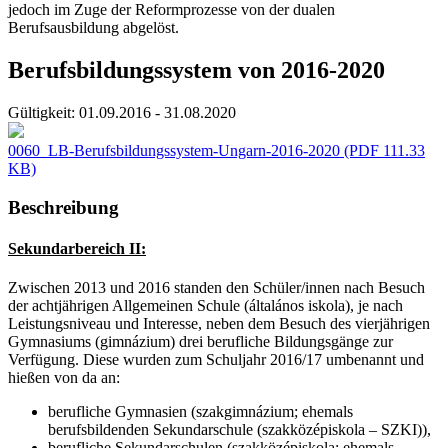
jedoch im Zuge der Reformprozesse von der dualen
Berufsausbildung abgelöst.
Berufsbildungssystem von 2016-2020
Gültigkeit:
01.09.2016 - 31.08.2020
0060_LB-Berufsbildungssystem-Ungarn-2016-2020
(PDF 111.33
KB)
Beschreibung
Sekundarbereich II:
Zwischen 2013 und 2016 standen den Schüler/innen nach Besuch
der achtjährigen Allgemeinen Schule (általános iskola), je nach
Leistungsniveau und Interesse, neben dem Besuch des vierjährigen
Gymnasiums (gimnázium) drei berufliche Bildungsgänge zur
Verfügung. Diese wurden zum Schuljahr 2016/17 umbenannt und
hießen von da an:
berufliche Gymnasien (szakgimnázium; ehemals
berufsbildenden Sekundarschule (szakközépiskola – SZKI)),
berufliche Sekundarschulen (szakközépiskola; ehemals