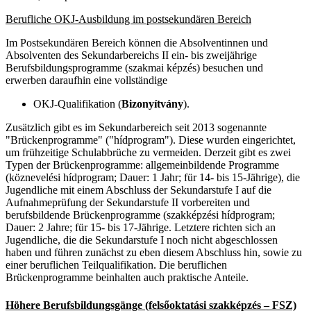
Berufliche OKJ-Ausbildung im postsekundären Bereich
Im Postsekundären Bereich können die Absolventinnen und
Absolventen des Sekundarbereichs II ein- bis zweijährige
Berufsbildungsprogramme (
szakmai képzés
) besuchen und
erwerben daraufhin eine vollständige
OKJ-Qualifikation (
Bizonyítvány
).
Zusätzlich gibt es im Sekundarbereich seit 2013 sogenannte
"Brückenprogramme" ("hídprogram"). Diese wurden eingerichtet,
um frühzeitige Schulabbrüche zu vermeiden. Derzeit gibt es zwei
Typen der Brückenprogramme: allgemeinbildende Programme
(köznevelési hídprogram; Dauer: 1 Jahr; für 14- bis 15-Jährige), die
Jugendliche mit einem Abschluss der Sekundarstufe I auf die
Aufnahmeprüfung der Sekundarstufe II vorbereiten und
berufsbildende Brückenprogramme (szakképzési hídprogram;
Dauer: 2 Jahre; für 15- bis 17-Jährige. Letztere richten sich an
Jugendliche, die die Sekundarstufe I noch nicht abgeschlossen
haben und führen zunächst zu eben diesem Abschluss hin, sowie zu
einer beruflichen Teilqualifikation. Die beruflichen
Brückenprogramme beinhalten auch praktische Anteile.
Höhere Berufsbildungsgänge (felsőoktatási szakképzés – FSZ)