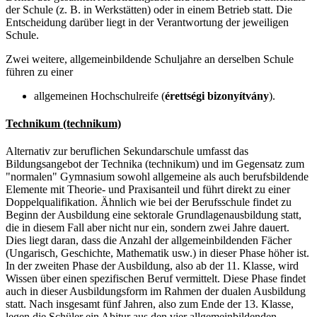
der Schule (z. B. in Werkstätten) oder in einem Betrieb statt. Die
Entscheidung darüber liegt in der Verantwortung der jeweiligen
Schule.
Zwei weitere, allgemeinbildende Schuljahre an derselben Schule
führen zu einer
allgemeinen Hochschulreife (
érettségi bizonyítvány
).
Technikum (technikum)
Alternativ zur beruflichen Sekundarschule umfasst das
Bildungsangebot der Technika (technikum) und im Gegensatz zum
"normalen" Gymnasium sowohl allgemeine als auch berufsbildende
Elemente mit Theorie- und Praxisanteil und führt direkt zu einer
Doppelqualifikation. Ähnlich wie bei der Berufsschule findet zu
Beginn der Ausbildung eine sektorale Grundlagenausbildung statt,
die in diesem Fall aber nicht nur ein, sondern zwei Jahre dauert.
Dies liegt daran, dass die Anzahl der allgemeinbildenden Fächer
(Ungarisch, Geschichte, Mathematik usw.) in dieser Phase höher ist.
In der zweiten Phase der Ausbildung, also ab der 11. Klasse, wird
Wissen über einen spezifischen Beruf vermittelt. Diese Phase findet
auch in dieser Ausbildungsform im Rahmen der dualen Ausbildung
statt. Nach insgesamt fünf Jahren, also zum Ende der 13. Klasse,
legen die Schüler ein Abitur aus den vier allgemeinbildenden