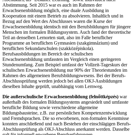
Abstimmung. Seit 2015 war es auch im Rahmen der
Erwachsenenbildung möglich, eine duale Ausbildung in
Kooperation mit einem Betrieb zu absolvieren. Inhaltlich und in
Bezug auf den Wert des Abschlusses waren die Kurse der
Erwachsenenbildung identisch mit den Berufsbildungen für jüngere
Menschen im formalen Bildungssystem. Auch fand der theoretische
Teil an denselben Lernorten statt, also im Falle beruflicher
Programme an beruflichen Gymnasien (szakgimnázium) und
beruflichen Sekundarschulen (szakközépiskola).
Berufsausbildungen im Bereich der schulischen
Erwachsenenbildung umfassten im Vergleich einen geringeren
Stundenumfang. Zum Beispiel umfasst der Vollzeit-Tageskurs der
schulischen Erwachsenenbildung nur 90% der Theoriestunden im
Rahmen des allgemeinen Berufsbildungswesens. Bei der Berufs-
Abschlussprüfung werden jedoch bei allen OKJ-Ausbildungen
dieselben Inhalte geprüft, unabhängig vom Lernweg.
Die außerschulische Erwachsenenbildung (felnőttképzés)
war
außerhalb des formalen Bildungssystems angesiedelt und umfasste
berufliche Bildung sowie verschiedene allgemeine
Bildungsbausteine, z.B. zur persönlichen Kompetenzentwicklung
und Fremdsprachen. Die so erworbenen, non-formalen Kenntnisse
konnten anschließend und nach Bestehen der einschlägigen Berufs-
Abschlussprüfung als OKJ-Abschluss anerkannt werden. Dasselbe
galt für informell erworbene Berufserfahrungen.