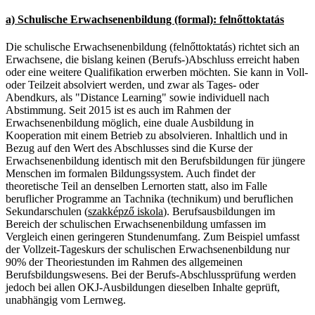
a) Schulische Erwachsenenbildung (formal): felnőttoktatás
Die schulische Erwachsenenbildung (felnőttoktatás) richtet sich an
Erwachsene, die bislang keinen (Berufs-)Abschluss erreicht haben
oder eine weitere Qualifikation erwerben möchten. Sie kann in Voll-
oder Teilzeit absolviert werden, und zwar als Tages- oder
Abendkurs, als "Distance Learning" sowie individuell nach
Abstimmung. Seit 2015 ist es auch im Rahmen der
Erwachsenenbildung möglich, eine duale Ausbildung in
Kooperation mit einem Betrieb zu absolvieren. Inhaltlich und in
Bezug auf den Wert des Abschlusses sind die Kurse der
Erwachsenenbildung identisch mit den Berufsbildungen für jüngere
Menschen im formalen Bildungssystem. Auch findet der
theoretische Teil an denselben Lernorten statt, also im Falle
beruflicher Programme an Tachnika (technikum) und beruflichen
Sekundarschulen (
szakképző iskola
). Berufsausbildungen im
Bereich der schulischen Erwachsenenbildung umfassen im
Vergleich einen geringeren Stundenumfang. Zum Beispiel umfasst
der Vollzeit-Tageskurs der schulischen Erwachsenenbildung nur
90% der Theoriestunden im Rahmen des allgemeinen
Berufsbildungswesens. Bei der Berufs-Abschlussprüfung werden
jedoch bei allen OKJ-Ausbildungen dieselben Inhalte geprüft,
unabhängig vom Lernweg.