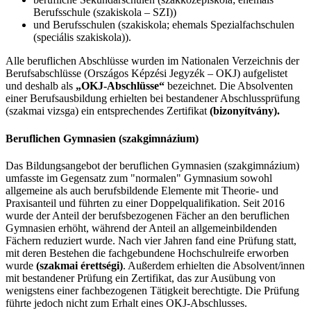
Berufsschule (szakiskola – SZI))
und Berufsschulen (szakiskola; ehemals Spezialfachschulen
(speciális szakiskola)).
Alle beruflichen Abschlüsse wurden im Nationalen Verzeichnis der
Berufsabschlüsse (Országos Képzési Jegyzék – OKJ) aufgelistet
und deshalb als
„OKJ-Abschlüsse“
bezeichnet. Die Absolventen
einer Berufsausbildung erhielten bei bestandener Abschlussprüfung
(szakmai vizsga) ein entsprechendes Zertifikat
(bizonyítvány).
Beruflichen Gymnasien (szakgimnázium)
Das Bildungsangebot der beruflichen Gymnasien (szakgimnázium)
umfasste im Gegensatz zum "normalen" Gymnasium sowohl
allgemeine als auch berufsbildende Elemente mit Theorie- und
Praxisanteil und führten zu einer Doppelqualifikation. Seit 2016
wurde der Anteil der berufsbezogenen Fächer an den beruflichen
Gymnasien erhöht, während der Anteil an allgemeinbildenden
Fächern reduziert wurde. Nach vier Jahren fand eine Prüfung statt,
mit deren Bestehen die fachgebundene Hochschulreife erworben
wurde
(szakmai érettségi)
. Außerdem erhielten die Absolvent/innen
mit bestandener Prüfung ein Zertifikat, das zur Ausübung von
wenigstens einer fachbezogenen Tätigkeit berechtigte. Die Prüfung
führte jedoch nicht zum Erhalt eines OKJ-Abschlusses.