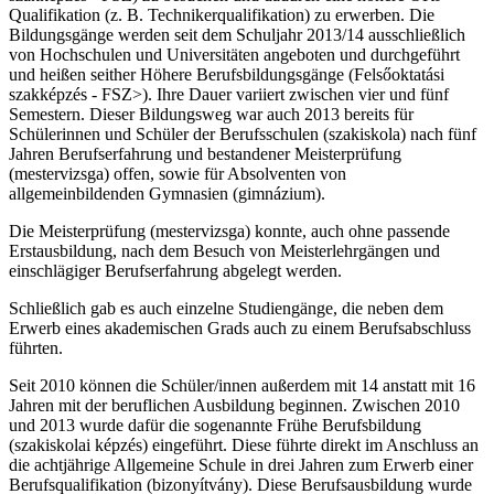
Qualifikation (z. B. Technikerqualifikation) zu erwerben. Die
Bildungsgänge werden seit dem Schuljahr 2013/14 ausschließlich
von Hochschulen und Universitäten angeboten und durchgeführt
und heißen seither Höhere Berufsbildungsgänge (Felsőoktatási
szakképzés - FSZ>). Ihre Dauer variiert zwischen vier und fünf
Semestern. Dieser Bildungsweg war auch 2013 bereits für
Schülerinnen und Schüler der Berufsschulen (szakiskola) nach fünf
Jahren Berufserfahrung und bestandener Meisterprüfung
(mestervizsga) offen, sowie für Absolventen von
allgemeinbildenden Gymnasien (gimnázium).
Die Meisterprüfung (mestervizsga) konnte, auch ohne passende
Erstausbildung, nach dem Besuch von Meisterlehrgängen und
einschlägiger Berufserfahrung abgelegt werden.
Schließlich gab es auch einzelne Studiengänge, die neben dem
Erwerb eines akademischen Grads auch zu einem Berufsabschluss
führten.
Seit 2010 können die Schüler/innen außerdem mit 14 anstatt mit 16
Jahren mit der beruflichen Ausbildung beginnen. Zwischen 2010
und 2013 wurde dafür die sogenannte Frühe Berufsbildung
(szakiskolai képzés) eingeführt. Diese führte direkt im Anschluss an
die achtjährige Allgemeine Schule in drei Jahren zum Erwerb einer
Berufsqualifikation (bizonyítvány). Diese Berufsausbildung wurde