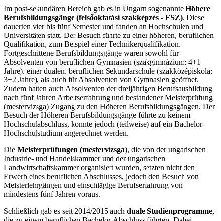
Im post-sekundären Bereich gab es in Ungarn sogenannte
Höhere
Berufsbildungsgänge (felsőoktatási szakképzés - FSZ)
. Diese
dauerten vier bis fünf Semester und fanden an Hochschulen und
Universitäten statt. Der Besuch führte zu einer höheren, beruflichen
Qualifikation, zum Beispiel einer Technikerqualifikation.
Fortgeschrittene Berufsbildungsgänge waren sowohl für
Absolventen von beruflichen Gymnasien (szakgimnázium: 4+1
Jahre), einer dualen, beruflichen Sekundarschule (szakközépiskola:
3+2 Jahre), als auch für Absolventen von Gymnasien geöffnet.
Zudem hatten auch Absolventen der dreijährigen Berufsausbildung
nach fünf Jahren Arbeitserfahrung und bestandener Meisterprüfung
(mestervizsga) Zugang zu den Höheren Berufsbildungsgängen. Der
Besuch der Höheren Berufsbildungsgänge führte zu keinem
Hochschulabschluss, konnte jedoch (teilweise) auf ein Bachelor-
Hochschulstudium angerechnet werden.
Die
Meisterprüfungen (mestervizsga
), die von der ungarischen
Industrie- und Handelskammer und der ungarischen
Landwirtschaftskammer organisiert wurden, setzten nicht den
Erwerb eines beruflichen Abschlusses, jedoch den Besuch von
Meisterlehrgängen und einschlägige Berufserfahrung von
mindestens fünf Jahren voraus.
Schließlich gab es seit 2014/2015 auch
duale Studienprogramme
,
die zu einem beruflichen Bachelor-Abschluss führten. Dabei