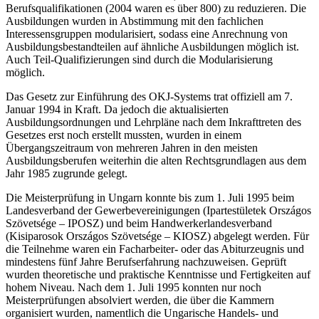
Berufsqualifikationen (2004 waren es über 800) zu reduzieren. Die
Ausbildungen wurden in Abstimmung mit den fachlichen
Interessensgruppen modularisiert, sodass eine Anrechnung von
Ausbildungsbestandteilen auf ähnliche Ausbildungen möglich ist.
Auch Teil-Qualifizierungen sind durch die Modularisierung
möglich.
Das Gesetz zur Einführung des OKJ-Systems trat offiziell am 7.
Januar 1994 in Kraft. Da jedoch die aktualisierten
Ausbildungsordnungen und Lehrpläne nach dem Inkrafttreten des
Gesetzes erst noch erstellt mussten, wurden in einem
Übergangszeitraum von mehreren Jahren in den meisten
Ausbildungsberufen weiterhin die alten Rechtsgrundlagen aus dem
Jahr 1985 zugrunde gelegt.
Die Meisterprüfung in Ungarn konnte bis zum 1. Juli 1995 beim
Landesverband der Gewerbevereinigungen (Ipartestületek Országos
Szövetsége – IPOSZ) und beim Handwerkerlandesverband
(Kisiparosok Országos Szövetsége – KIOSZ) abgelegt werden. Für
die Teilnehme waren ein Facharbeiter- oder das Abiturzeugnis und
mindestens fünf Jahre Berufserfahrung nachzuweisen. Geprüft
wurden theoretische und praktische Kenntnisse und Fertigkeiten auf
hohem Niveau. Nach dem 1. Juli 1995 konnten nur noch
Meisterprüfungen absolviert werden, die über die Kammern
organisiert wurden, namentlich die Ungarische Handels- und