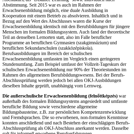
Abstimmung. Seit 2015 war es auch im Rahmen der
Erwachsenenbildung möglich, eine duale Ausbildung in
Kooperation mit einem Betrieb zu absolvieren. Inhaltlich und in
Bezug auf den Wert des Abschlusses waren die Kurse der
Erwachsenenbildung identisch mit den Berufsbildungen für jüngere
Menschen im formalen Bildungssystem. Auch fand der theoretische
Teil an denselben Lernorten statt, also im Falle beruflicher
Programme an beruflichen Gymnasien (szakgimnázium) und
beruflichen Sekundarschulen (szakközépiskola).
Berufsausbildungen im Bereich der schulischen
Erwachsenenbildung umfassten im Vergleich einen geringeren
Stundenumfang. Zum Beispiel umfasst der Vollzeit-Tageskurs der
schulischen Erwachsenenbildung nur 90% der Theoriestunden im
Rahmen des allgemeinen Berufsbildungswesens. Bei der Berufs-
Abschlussprüfung werden jedoch bei allen OKJ-Ausbildungen
dieselben Inhalte geprüft, unabhängig vom Lernweg.
Die außerschulische Erwachsenenbildung (felnőttképzés)
war
außerhalb des formalen Bildungssystems angesiedelt und umfasste
berufliche Bildung sowie verschiedene allgemeine
Bildungsbausteine, z.B. zur persönlichen Kompetenzentwicklung
und Fremdsprachen. Die so erworbenen, non-formalen Kenntnisse
konnten anschließend und nach Bestehen der einschlägigen Berufs-
Abschlussprüfung als OKJ-Abschluss anerkannt werden. Dasselbe
galt für informell erworbene Berufserfahrungen.