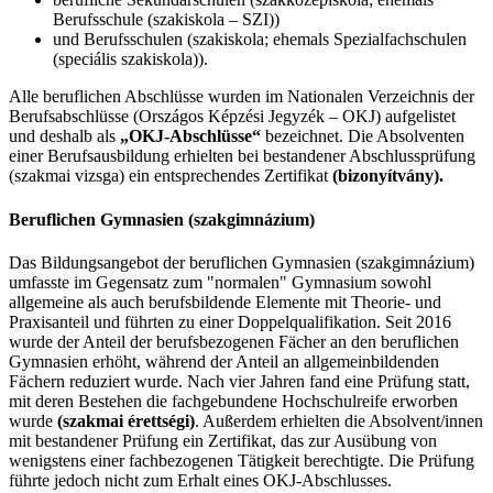
Berufsschule (szakiskola – SZI))
und Berufsschulen (szakiskola; ehemals Spezialfachschulen
(speciális szakiskola)).
Alle beruflichen Abschlüsse wurden im Nationalen Verzeichnis der
Berufsabschlüsse (Országos Képzési Jegyzék – OKJ) aufgelistet
und deshalb als
„OKJ-Abschlüsse“
bezeichnet. Die Absolventen
einer Berufsausbildung erhielten bei bestandener Abschlussprüfung
(szakmai vizsga) ein entsprechendes Zertifikat
(bizonyítvány).
Beruflichen Gymnasien (szakgimnázium)
Das Bildungsangebot der beruflichen Gymnasien (szakgimnázium)
umfasste im Gegensatz zum "normalen" Gymnasium sowohl
allgemeine als auch berufsbildende Elemente mit Theorie- und
Praxisanteil und führten zu einer Doppelqualifikation. Seit 2016
wurde der Anteil der berufsbezogenen Fächer an den beruflichen
Gymnasien erhöht, während der Anteil an allgemeinbildenden
Fächern reduziert wurde. Nach vier Jahren fand eine Prüfung statt,
mit deren Bestehen die fachgebundene Hochschulreife erworben
wurde
(szakmai érettségi)
. Außerdem erhielten die Absolvent/innen
mit bestandener Prüfung ein Zertifikat, das zur Ausübung von
wenigstens einer fachbezogenen Tätigkeit berechtigte. Die Prüfung
führte jedoch nicht zum Erhalt eines OKJ-Abschlusses.