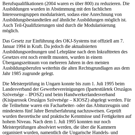
Berufsqualifikationen (2004 waren es über 800) zu reduzieren. Die
Ausbildungen wurden in Abstimmung mit den fachlichen
Interessensgruppen modularisiert, sodass eine Anrechnung von
Ausbildungsbestandteilen auf ähnliche Ausbildungen möglich ist.
Auch Teil-Qualifizierungen sind durch die Modularisierung
möglich.
Das Gesetz zur Einführung des OKJ-Systems trat offiziell am 7.
Januar 1994 in Kraft. Da jedoch die aktualisierten
Ausbildungsordnungen und Lehrpläne nach dem Inkrafttreten des
Gesetzes erst noch erstellt mussten, wurden in einem
Übergangszeitraum von mehreren Jahren in den meisten
Ausbildungsberufen weiterhin die alten Rechtsgrundlagen aus dem
Jahr 1985 zugrunde gelegt.
Die Meisterprüfung in Ungarn konnte bis zum 1. Juli 1995 beim
Landesverband der Gewerbevereinigungen (Ipartestületek Országos
Szövetsége – IPOSZ) und beim Handwerkerlandesverband
(Kisiparosok Országos Szövetsége – KIOSZ) abgelegt werden. Für
die Teilnehme waren ein Facharbeiter- oder das Abiturzeugnis und
mindestens fünf Jahre Berufserfahrung nachzuweisen. Geprüft
wurden theoretische und praktische Kenntnisse und Fertigkeiten auf
hohem Niveau. Nach dem 1. Juli 1995 konnten nur noch
Meisterprüfungen absolviert werden, die über die Kammern
organisiert wurden, namentlich die Ungarische Handels- und