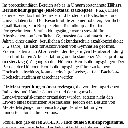
Im post-sekundären Bereich gab es in Ungarn sogenannte
Höhere
Berufsbildungsgänge (felsőoktatási szakképzés - FSZ)
. Diese
dauerten vier bis fünf Semester und fanden an Hochschulen und
Universitäten statt. Der Besuch führte zu einer höheren, beruflichen
Qualifikation, zum Beispiel einer Technikerqualifikation.
Fortgeschrittene Berufsbildungsgänge waren sowohl für
Absolventen von beruflichen Gymnasien (szakgimnázium: 4+1
Jahre), einer dualen, beruflichen Sekundarschule (szakközépiskola:
3+2 Jahre), als auch für Absolventen von Gymnasien geöffnet.
Zudem hatten auch Absolventen der dreijährigen Berufsausbildung
nach fünf Jahren Arbeitserfahrung und bestandener Meisterprüfung
(mestervizsga) Zugang zu den Höheren Berufsbildungsgängen. Der
Besuch der Höheren Berufsbildungsgänge führte zu keinem
Hochschulabschluss, konnte jedoch (teilweise) auf ein Bachelor-
Hochschulstudium angerechnet werden.
Die
Meisterprüfungen (mestervizsga
), die von der ungarischen
Industrie- und Handelskammer und der ungarischen
Landwirtschaftskammer organisiert wurden, setzten nicht den
Erwerb eines beruflichen Abschlusses, jedoch den Besuch von
Meisterlehrgängen und einschlägige Berufserfahrung von
mindestens fünf Jahren voraus.
Schließlich gab es seit 2014/2015 auch
duale Studienprogramme
,
die zu einem beruflichen Bachelor-Abschluss führten. Dabei