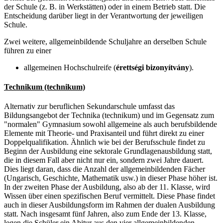
der Schule (z. B. in Werkstätten) oder in einem Betrieb statt. Die
Entscheidung darüber liegt in der Verantwortung der jeweiligen
Schule.
Zwei weitere, allgemeinbildende Schuljahre an derselben Schule
führen zu einer
allgemeinen Hochschulreife (
érettségi bizonyítvány
).
Technikum (technikum)
Alternativ zur beruflichen Sekundarschule umfasst das
Bildungsangebot der Technika (technikum) und im Gegensatz zum
"normalen" Gymnasium sowohl allgemeine als auch berufsbildende
Elemente mit Theorie- und Praxisanteil und führt direkt zu einer
Doppelqualifikation. Ähnlich wie bei der Berufsschule findet zu
Beginn der Ausbildung eine sektorale Grundlagenausbildung statt,
die in diesem Fall aber nicht nur ein, sondern zwei Jahre dauert.
Dies liegt daran, dass die Anzahl der allgemeinbildenden Fächer
(Ungarisch, Geschichte, Mathematik usw.) in dieser Phase höher ist.
In der zweiten Phase der Ausbildung, also ab der 11. Klasse, wird
Wissen über einen spezifischen Beruf vermittelt. Diese Phase findet
auch in dieser Ausbildungsform im Rahmen der dualen Ausbildung
statt. Nach insgesamt fünf Jahren, also zum Ende der 13. Klasse,
legen die Schüler ein Abitur aus den vier allgemeinbildenden