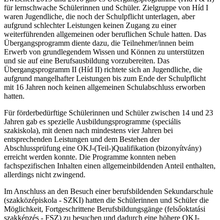
für lernschwache Schülerinnen und Schüler. Zielgruppe von Híd I
waren Jugendliche, die noch der Schulpflicht unterlagen, aber
aufgrund schlechter Leistungen keinen Zugang zu einer
weiterführenden allgemeinen oder beruflichen Schule hatten. Das
Übergangsprogramm diente dazu, die Teilnehmer/innen beim
Erwerb von grundlegendem Wissen und Können zu unterstützen
und sie auf eine Berufsausbildung vorzubereiten. Das
Übergangsprogramm II (Híd II) richtete sich an Jugendliche, die
aufgrund mangelhafter Leistungen bis zum Ende der Schulpflicht
mit 16 Jahren noch keinen allgemeinen Schulabschluss erworben
hatten.
Für förderbedürftige Schülerinnen und Schüler zwischen 14 und 23
Jahren gab es spezielle Ausbildungsprogramme (speciális
szakiskola), mit denen nach mindestens vier Jahren bei
entsprechenden Leistungen und dem Bestehen der
Abschlussprüfung eine OKJ-(Teil-)Qualifikation (bizonyítvány)
erreicht werden konnte. Die Programme konnten neben
fachspezifischen Inhalten einen allgemeinbildenden Anteil enthalten,
allerdings nicht zwingend.
Im Anschluss an den Besuch einer berufsbildenden Sekundarschule
(szakközépiskola - SZKI) hatten die Schülerinnen und Schüler die
Möglichkeit, Fortgeschrittene Berufsbildungsgänge (felsőoktatási
szakképzés - FSZ) zu besuchen und dadurch eine höhere OKJ-