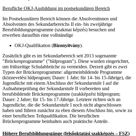
Berufliche OKJ-Ausbildung im postsekundären Bereich
Im Postsekundären Bereich können die Absolventinnen und
Absolventen des Sekundarbereichs II ein- bis zweijährige
Berufsbildungsprogramme (
szakmai képzés
) besuchen und
erwerben daraufhin eine vollständige
OKJ-Qualifikation (
Bizonyítvány
).
Zusätzlich gibt es im Sekundarbereich seit 2013 sogenannte
"Brückenprogramme" ("hídprogram"). Diese wurden eingerichtet,
um frühzeitige Schulabbrüche zu vermeiden. Derzeit gibt es zwei
Typen der Brückenprogramme: allgemeinbildende Programme
(köznevelési hídprogram; Dauer: 1 Jahr; für 14- bis 15-Jährige), die
Jugendliche mit einem Abschluss der Sekundarstufe I auf die
Aufnahmeprüfung der Sekundarstufe II vorbereiten und
berufsbildende Brückenprogramme (szakképzési hídprogram;
Dauer: 2 Jahre; für 15- bis 17-Jährige. Letztere richten sich an
Jugendliche, die die Sekundarstufe I noch nicht abgeschlossen
haben und führen zunächst zu eben diesem Abschluss hin, sowie zu
einer beruflichen Teilqualifikation. Die beruflichen
Brückenprogramme beinhalten auch praktische Anteile.
Höhere Berufsbildungsgänge (felsőoktatási szakképzés – FSZ)