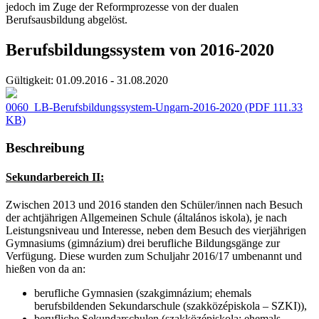
jedoch im Zuge der Reformprozesse von der dualen
Berufsausbildung abgelöst.
Berufsbildungssystem von 2016-2020
Gültigkeit:
01.09.2016 - 31.08.2020
0060_LB-Berufsbildungssystem-Ungarn-2016-2020
(PDF 111.33
KB)
Beschreibung
Sekundarbereich II:
Zwischen 2013 und 2016 standen den Schüler/innen nach Besuch
der achtjährigen Allgemeinen Schule (általános iskola), je nach
Leistungsniveau und Interesse, neben dem Besuch des vierjährigen
Gymnasiums (gimnázium) drei berufliche Bildungsgänge zur
Verfügung. Diese wurden zum Schuljahr 2016/17 umbenannt und
hießen von da an:
berufliche Gymnasien (szakgimnázium; ehemals
berufsbildenden Sekundarschule (szakközépiskola – SZKI)),
berufliche Sekundarschulen (szakközépiskola; ehemals