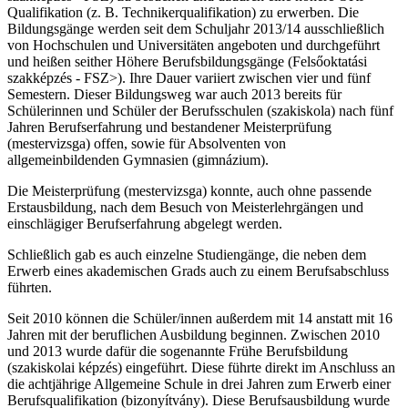
Qualifikation (z. B. Technikerqualifikation) zu erwerben. Die
Bildungsgänge werden seit dem Schuljahr 2013/14 ausschließlich
von Hochschulen und Universitäten angeboten und durchgeführt
und heißen seither Höhere Berufsbildungsgänge (Felsőoktatási
szakképzés - FSZ>). Ihre Dauer variiert zwischen vier und fünf
Semestern. Dieser Bildungsweg war auch 2013 bereits für
Schülerinnen und Schüler der Berufsschulen (szakiskola) nach fünf
Jahren Berufserfahrung und bestandener Meisterprüfung
(mestervizsga) offen, sowie für Absolventen von
allgemeinbildenden Gymnasien (gimnázium).
Die Meisterprüfung (mestervizsga) konnte, auch ohne passende
Erstausbildung, nach dem Besuch von Meisterlehrgängen und
einschlägiger Berufserfahrung abgelegt werden.
Schließlich gab es auch einzelne Studiengänge, die neben dem
Erwerb eines akademischen Grads auch zu einem Berufsabschluss
führten.
Seit 2010 können die Schüler/innen außerdem mit 14 anstatt mit 16
Jahren mit der beruflichen Ausbildung beginnen. Zwischen 2010
und 2013 wurde dafür die sogenannte Frühe Berufsbildung
(szakiskolai képzés) eingeführt. Diese führte direkt im Anschluss an
die achtjährige Allgemeine Schule in drei Jahren zum Erwerb einer
Berufsqualifikation (bizonyítvány). Diese Berufsausbildung wurde