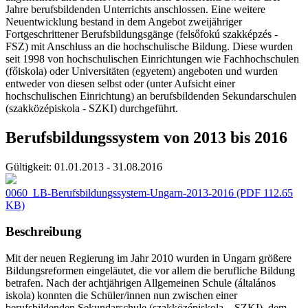
Jahre berufsbildenden Unterrichts anschlossen. Eine weitere
Neuentwicklung bestand in dem Angebot zweijähriger
Fortgeschrittener Berufsbildungsgänge (felsőfokú szakképzés -
FSZ) mit Anschluss an die hochschulische Bildung. Diese wurden
seit 1998 von hochschulischen Einrichtungen wie Fachhochschulen
(főiskola) oder Universitäten (egyetem) angeboten und wurden
entweder von diesen selbst oder (unter Aufsicht einer
hochschulischen Einrichtung) an berufsbildenden Sekundarschulen
(szakközépiskola - SZKI) durchgeführt.
Berufsbildungssystem von 2013 bis 2016
Gültigkeit:
01.01.2013 - 31.08.2016
0060_LB-Berufsbildungssystem-Ungarn-2013-2016
(PDF 112.65
KB)
Beschreibung
Mit der neuen Regierung im Jahr 2010 wurden in Ungarn größere
Bildungsreformen eingeläutet, die vor allem die berufliche Bildung
betrafen. Nach der achtjährigen Allgemeinen Schule (általános
iskola) konnten die Schüler/innen nun zwischen einer
berufsbildenden Sekundarschule (szakközépiskola – SZKI), dem