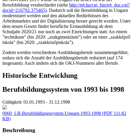
Berufsbildung verabschiedet (siehe
http://njt.hu/cgi_bin/njt_doc.cgi?
docid=216792.375465
). Dadurch soll die Berufsbildung in Ungarn
modernisiert werden und den aktuellen Bedürfnissen des
Arbeitsmarktes und der Digitalisierung besser gerecht werden. Unter
dem neuen Gesetz findet berufliche Erstausbildung ab dem
Schuljahr 2020/21 nur noch an zwei Einrichtungen statt: An einem
"technikum" (bis 2020: „szakgimnázium”) oder an einer „szakképző
iskola” (bis 2020: „szakközépiskola”).
Zudem werden verschiedene Ausbildungsberufe zusammengeführt,
sodass sich die Anzahl der Ausbildungsberufe reduziert (auf 174
insgesamt). Auch ändern sich die OKJ-Nummern aller Berufe.
Historische Entwicklung
Berufsbildungssystem von 1993 bis 1998
Gültigkeit:
01.01.1993 - 31.12.1998
0060_LB-Berufsbildungssystem-Ungarn-1993-1998
(PDF 111.82
KB)
Beschreibung