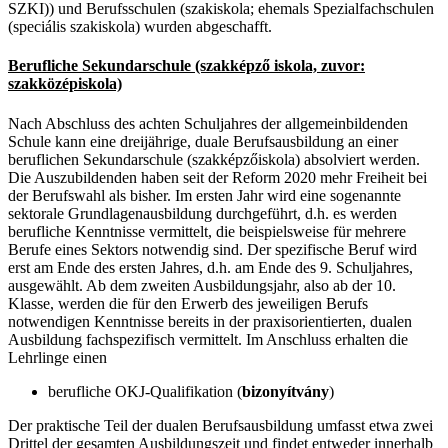
SZKI)) und Berufsschulen (szakiskola; ehemals Spezialfachschulen
(speciális szakiskola) wurden abgeschafft.
Berufliche Sekundarschule (szakképző iskola, zuvor:
szakközépiskola)
Nach Abschluss des achten Schuljahres der allgemeinbildenden
Schule kann eine dreijährige, duale Berufsausbildung an einer
beruflichen Sekundarschule (szakképzőiskola) absolviert werden.
Die Auszubildenden haben seit der Reform 2020 mehr Freiheit bei
der Berufswahl als bisher. Im ersten Jahr wird eine sogenannte
sektorale Grundlagenausbildung durchgeführt, d.h. es werden
berufliche Kenntnisse vermittelt, die beispielsweise für mehrere
Berufe eines Sektors notwendig sind. Der spezifische Beruf wird
erst am Ende des ersten Jahres, d.h. am Ende des 9. Schuljahres,
ausgewählt. Ab dem zweiten Ausbildungsjahr, also ab der 10.
Klasse, werden die für den Erwerb des jeweiligen Berufs
notwendigen Kenntnisse bereits in der praxisorientierten, dualen
Ausbildung fachspezifisch vermittelt. Im Anschluss erhalten die
Lehrlinge einen
berufliche OKJ-Qualifikation (
bizonyítvány
)
Der praktische Teil der dualen Berufsausbildung umfasst etwa zwei
Drittel der gesamten Ausbildungszeit und findet entweder innerhalb