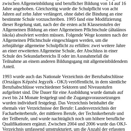
zwischen Allgemeinbildung und beruflicher Bildung von 14 auf 16
Jahre angehoben. Gleichzeitig wurde die Schulpflicht von acht
Jahren auf zehn Jahre verlängert, ohne dabei die Bindung an eine
bestimmte Schule vorzuschreiben. 1995 fand eine Modifizierung
dieser Regelung statt, nach der die ersten acht Klassenstufen der
Allgemeinen Bildung an einer Allgemeinen Pflichtschule (általános
iskola) absolviert werden müssen. Folgende Wege konnten nach der
Allgemeinen Pflichtschule eingeschlagen werden, um die
zehnjährige allgemeine Schulpflicht zu erfüllen: zwei weitere Jahre
an einer erweiterten Allgemeine Schule, der Abschluss in einer
Schule des Sekundarbereichs II oder im Ausnahmefall die
Teilnahme an einem anderen Bildungsgang mit allgemeinbildendem
Anteil.
1993 wurde auch das Nationale Verzeichnis der Berufsabschlüsse
(Országos Képzési Jegyzék - OKJ) veröffentlicht, in dem sämtliche
Berufsabschlüsse verschiedener Sektoren und Niveaustufen
aufgelistet sind. Die Dauer für eine Ausbildung wurde damals auf
zwei bis 24 Monate festgelegt und die Zugangsvoraussetzungen
wurden individuell festgelegt. Das Verzeichnis beinhaltet die
ehemals vier Verzeichnisse der Berufe: Landesverzeichnis der
Facharbeiterberufe, der mittleren Berufe, der Technikerberufe und
der Teilberufe, und wurde nachträglich noch um höhere berufliche
Qualifikationen ergänzt. Zwischen 2004 und 2006 wurde das OKJ-
Verzeichnis umfassend umstrukturiert, um die Anzahl der erfassten