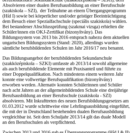
Absolvieren einer dualen Berufsausbildung an einer Berufsschule
(szakiskola – SZI), der Teilnahme an einem Übergangsprogramm
(Híd I) sowie bei körperlicher und/oder geistiger Beeinträchtigung
dem Besuch einer Spezialfachschule (speciális szakiskola) wählen.
Bei bestandener Abschlussprüfung (szakmai vizsga) erhielten die
Schüler/innen ein OKJ-Zertifikat (bizonyítvány). Das
Bildungssystem von 2013 bis 2016 entsprach nahezu dem aktuellen
ungarischen Bildungssystem (Stand: 2020), allerdings wurden
sämtliche berufsbildenden Schulen im Jahr 2016/17 neu benannt.
Das Bildungsangebot der berufsbildenden Sekundarschule
(szakközépiskola – SZKI) umfasste ab 2013/14 sowohl allgemeine
als auch berufsbildende Elemente mit Praxisanteil und führte zu
einer Doppelqualifikation. Nach mindestens einem weiteren Jahr
konnte eine vollwertige Berufsqualifikation (bizonyítvány)
erworben werden. Alternativ konnten Schülerinnen und Schüler
nach acht Jahren an der allgemeinbildenden Schule eine dreijährige
Berufsausbildung an einer Berufsschule (szakiskola - SZI)
absolvieren. Mit Inkrafttreten des neuen Berufsbildungsgesetzes am
01.03.2012 wurde schrittweise eine Lehrlingsausbildung eingeführt,
die mit der in Deutschland bestehenden dualen Berufsausbildung
vergleichbar ist. Seit dem Schuljahr 2013/14 gilt das duale Modell
an den Berufsschulen als verpflichtend.
Zwischen 2013 und 2016 gab es Übergangsprogramme (Híd I & II)