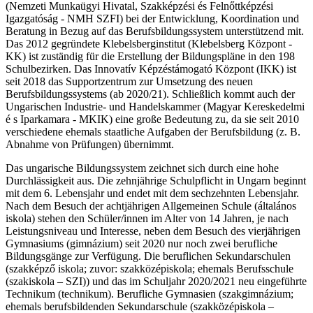
(Nemzeti Munkaügyi Hivatal, Szakképzési és Felnőttképzési
Igazgatóság - NMH SZFI) bei der Entwicklung, Koordination und
Beratung in Bezug auf das Berufsbildungssystem unterstützend mit.
Das 2012 gegründete Klebelsberginstitut (Klebelsberg Központ -
KK) ist zuständig für die Erstellung der Bildungspläne in den 198
Schulbezirken. Das Innovatív Képzéstámogató Központ (IKK) ist
seit 2018 das Supportzentrum zur Umsetzung des neuen
Berufsbildungssystems (ab 2020/21). Schließlich kommt auch der
Ungarischen Industrie- und Handelskammer (Magyar Kereskedelmi
é s Iparkamara - MKIK) eine große Bedeutung zu, da sie seit 2010
verschiedene ehemals staatliche Aufgaben der Berufsbildung (z. B.
Abnahme von Prüfungen) übernimmt.
Das ungarische Bildungssystem zeichnet sich durch eine hohe
Durchlässigkeit aus. Die zehnjährige Schulpflicht in Ungarn beginnt
mit dem 6. Lebensjahr und endet mit dem sechzehnten Lebensjahr.
Nach dem Besuch der achtjährigen Allgemeinen Schule (általános
iskola) stehen den Schüler/innen im Alter von 14 Jahren, je nach
Leistungsniveau und Interesse, neben dem Besuch des vierjährigen
Gymnasiums (gimnázium) seit 2020 nur noch zwei berufliche
Bildungsgänge zur Verfügung. Die beruflichen Sekundarschulen
(szakképző iskola; zuvor: szakközépiskola; ehemals Berufsschule
(szakiskola – SZI)) und das im Schuljahr 2020/2021 neu eingeführte
Technikum (technikum). Berufliche Gymnasien (szakgimnázium;
ehemals berufsbildenden Sekundarschule (szakközépiskola –