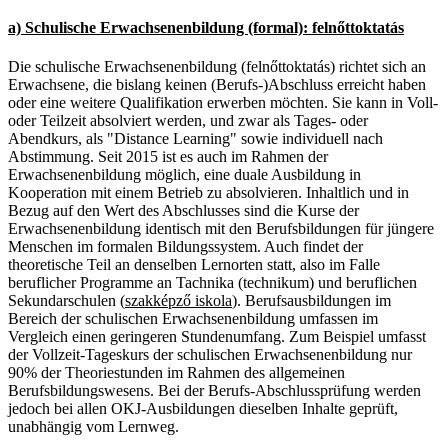
a) Schulische Erwachsenenbildung (formal): felnőttoktatás
Die schulische Erwachsenenbildung (felnőttoktatás) richtet sich an
Erwachsene, die bislang keinen (Berufs-)Abschluss erreicht haben
oder eine weitere Qualifikation erwerben möchten. Sie kann in Voll-
oder Teilzeit absolviert werden, und zwar als Tages- oder
Abendkurs, als "Distance Learning" sowie individuell nach
Abstimmung. Seit 2015 ist es auch im Rahmen der
Erwachsenenbildung möglich, eine duale Ausbildung in
Kooperation mit einem Betrieb zu absolvieren. Inhaltlich und in
Bezug auf den Wert des Abschlusses sind die Kurse der
Erwachsenenbildung identisch mit den Berufsbildungen für jüngere
Menschen im formalen Bildungssystem. Auch findet der
theoretische Teil an denselben Lernorten statt, also im Falle
beruflicher Programme an Tachnika (technikum) und beruflichen
Sekundarschulen (
szakképző iskola
). Berufsausbildungen im
Bereich der schulischen Erwachsenenbildung umfassen im
Vergleich einen geringeren Stundenumfang. Zum Beispiel umfasst
der Vollzeit-Tageskurs der schulischen Erwachsenenbildung nur
90% der Theoriestunden im Rahmen des allgemeinen
Berufsbildungswesens. Bei der Berufs-Abschlussprüfung werden
jedoch bei allen OKJ-Ausbildungen dieselben Inhalte geprüft,
unabhängig vom Lernweg.