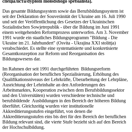
спеціаліста/dyplom molodshogo spetsialista].
Das gesamte Bildungssystem sowie das Berufsbildungssystem ist
seit der Deklaration der Souveränität der Ukraine am 16. Juli 1990
und seit der Veröffentlichung des Gesetzes der Ukrainischen
Sozialistischen Sowjetrepublik - über die Bildung im Juni 1991
einem weitgehenden Reformprozess unterworfen. Am 3. November
1991 wurde ein staatliches Bildungsprogramm "Bildung - Die
Ukraine im 21. Jahrhundert" (Osvita - Ukrajina XXI stolittja)
verabschiedet. Es stellte eine systematisierte und konkretisierte
Gesamtkonzeption zur Reform und Reorganisation des
Bildungswesens dar.
Im Rahmen der seit 1991 durchgeführten Bildungsreform
(Reorganisation der beruflichen Spezialisierung, Erhöhung des
Qualifikationsniveaus der Lehrkräfte, Überarbeitung der Lehrpläne,
Ausrichtung der Lehrinhalte an den Anforderungen des
Arbeitsmarktes, Kooperation zwischen dem Berufsbildungssektor
und den Universitäten) wurden verschiedene technische und
berufsbildende Ausbildungen in den Bereich der höheren Bildung
überführt. Gleichzeitig wurden vier institutionelle
Akkreditierungsstufen eingeführt, von denen die
Akkreditierungsstufen eins bis drei für den Bereich der beruflichen
Bildung relevant sind, die vierte Stufe bezieht sich auf den Bereich
der Hochschulbildung.