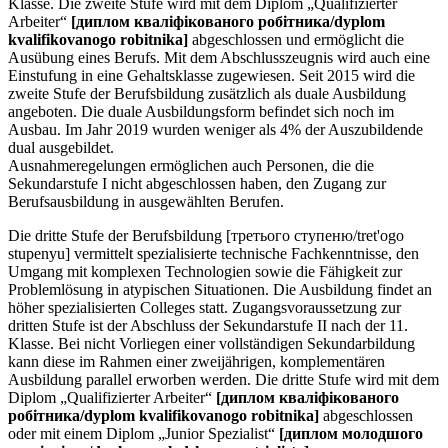
Klasse. Die zweite Stufe wird mit dem Diplom „Qualifizierter
Arbeiter“
[диплом кваліфікованого робітника/dyplom
kvalifikovanogo robitnika]
abgeschlossen und ermöglicht die
Ausübung eines Berufs. Mit dem Abschlusszeugnis wird auch eine
Einstufung in eine Gehaltsklasse zugewiesen. Seit 2015 wird die
zweite Stufe der Berufsbildung zusätzlich als duale Ausbildung
angeboten. Die duale Ausbildungsform befindet sich noch im
Ausbau. Im Jahr 2019 wurden weniger als 4% der Auszubildende
dual ausgebildet.
Ausnahmeregelungen ermöglichen auch Personen, die die
Sekundarstufe I nicht abgeschlossen haben, den Zugang zur
Berufsausbildung in ausgewählten Berufen.
Die dritte Stufe der Berufsbildung [третього ступеню/tret'ogo
stupenyu] vermittelt spezialisierte technische Fachkenntnisse, den
Umgang mit komplexen Technologien sowie die Fähigkeit zur
Problemlösung in atypischen Situationen. Die Ausbildung findet an
höher spezialisierten Colleges statt. Zugangsvoraussetzung zur
dritten Stufe ist der Abschluss der Sekundarstufe II nach der 11.
Klasse. Bei nicht Vorliegen einer vollständigen Sekundarbildung
kann diese im Rahmen einer zweijährigen, komplementären
Ausbildung parallel erworben werden. Die dritte Stufe wird mit dem
Diplom „Qualifizierter Arbeiter“
[диплом кваліфікованого
робітника/dyplom kvalifikovanogo robitnika]
abgeschlossen
oder mit einem Diplom „Junior Spezialist“
[диплом молодшого