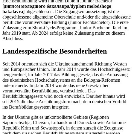
Hochschulbildung wird mit dem Diplom „Junior Bachelor“
[диплом молодшого бакалавра/dyplom molodshogo
bakalavra]
abgeschlossen. Die Zugangsvoraussetzung ist die
abgeschlossene allgemeine Oberschule und/oder die abgeschlossene
berufliche voruniversitäre Bildung (Junior Fachbachelor). Die erste
Zulassung zum Short-Cycle-Programm „Junior Bachelor“ fand im
Jahr 2019 statt. Ab 2024 erfolgt keine Zulassung mehr zu diesem
Abschluss.
Landesspezifische Besonderheiten
Seit 2014 orientiert sich die Ukraine zunehmend Richtung Westen
und Europäischer Union. Im Jahr 2014 wurde das Hochschulgesetz
neugeordnet, im Jahr 2017 das Bildungsgesetz, das die Anpassung
des ukrainischen Hochschulsystems an die Bologna-Reformen
untermauerte. Im Jahr 2019 wurde das neue Gesetz über
voruniversitäre Berufsbildung verabschiedet. Das
Berufsbildungsgesetz wird noch entwickelt. Darüber hinaus wird
seit 2015 die duale Ausbildungsform nach dem deutschen Vorbild
ins Berufsbildungssystem integriert.
In der Ukraine gibt es unkontrollierte Gebiete (Regionen
Saporischschja, Cherson, Luhansk und Donezk sowie Autonome
Republik Krim und Sewastopol), in denen zurzeit die Zeugnisse
nach dem russischen Berufsbildungssystem ausgestellt werden.