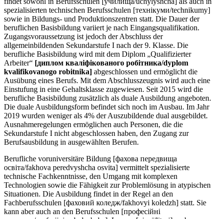
findet sowohl in Berufsschulen [училища/uchylyshcha] als auch in
spezialisierten technischen Berufsschulen [технікуми/technikumy]
sowie in Bildungs- und Produktionszentren statt. Die Dauer der
beruflichen Basisbildung variiert je nach Eingangsqualifikation.
Zugangsvoraussetzung ist jedoch der Abschluss der
allgemeinbildenden Sekundarstufe I nach der 9. Klasse. Die
berufliche Basisbildung wird mit dem Diplom „Qualifizierter
Arbeiter“
[диплом кваліфікованого робітника/dyplom
kvalifikovanogo robitnika]
abgeschlossen und ermöglicht die
Ausübung eines Berufs. Mit dem Abschlusszeugnis wird auch eine
Einstufung in eine Gehaltsklasse zugewiesen. Seit 2015 wird die
berufliche Basisbildung zusätzlich als duale Ausbildung angeboten.
Die duale Ausbildungsform befindet sich noch im Ausbau. Im Jahr
2019 wurden weniger als 4% der Auszubildende dual ausgebildet.
Ausnahmeregelungen ermöglichen auch Personen, die die
Sekundarstufe I nicht abgeschlossen haben, den Zugang zur
Berufsausbildung in ausgewählten Berufen.
Berufliche voruniversitäre Bildung [фахова передвища
освіта/fakhova peredvyshcha osvita] vermittelt spezialisierte
technische Fachkenntnisse, den Umgang mit komplexen
Technologien sowie die Fähigkeit zur Problemlösung in atypischen
Situationen. Die Ausbildung findet in der Regel an den
Fachberufsschulen [фаховий коледж/fakhovyi koledzh] statt. Sie
kann aber auch an den Berufsschulen [професійні