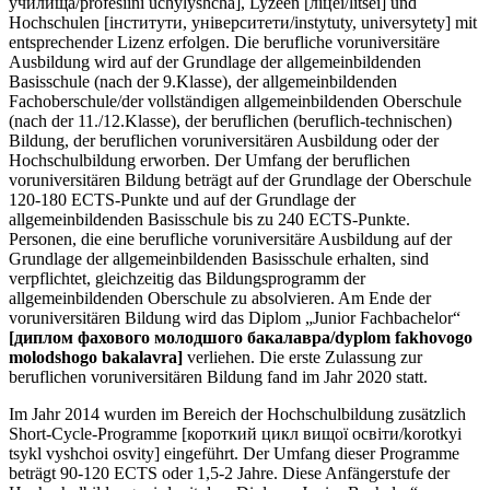
училища/profesiini uchylyshcha], Lyzeen [ліцеї/litsei] und
Hochschulen [інститути, університети/instytuty, universytety] mit
entsprechender Lizenz erfolgen. Die berufliche voruniversitäre
Ausbildung wird auf der Grundlage der allgemeinbildenden
Basisschule (nach der 9.Klasse), der allgemeinbildenden
Fachoberschule/der vollständigen allgemeinbildenden Oberschule
(nach der 11./12.Klasse), der beruflichen (beruflich-technischen)
Bildung, der beruflichen voruniversitären Ausbildung oder der
Hochschulbildung erworben. Der Umfang der beruflichen
voruniversitären Bildung beträgt auf der Grundlage der Oberschule
120-180 ECTS-Punkte und auf der Grundlage der
allgemeinbildenden Basisschule bis zu 240 ECTS-Punkte.
Personen, die eine berufliche voruniversitäre Ausbildung auf der
Grundlage der allgemeinbildenden Basisschule erhalten, sind
verpflichtet, gleichzeitig das Bildungsprogramm der
allgemeinbildenden Oberschule zu absolvieren. Am Ende der
voruniversitären Bildung wird das Diplom „Junior Fachbachelor“
[диплом фахового молодшого бакалавра/dyplom fakhovogo
molodshogo bakalavra]
verliehen. Die erste Zulassung zur
beruflichen voruniversitären Bildung fand im Jahr 2020 statt.
Im Jahr 2014 wurden im Bereich der Hochschulbildung zusätzlich
Short-Cycle-Programme [короткий цикл вищої освіти/korotkyi
tsykl vyshchoi osvity] eingeführt. Der Umfang dieser Programme
beträgt 90-120 ECTS oder 1,5-2 Jahre. Diese Anfängerstufe der