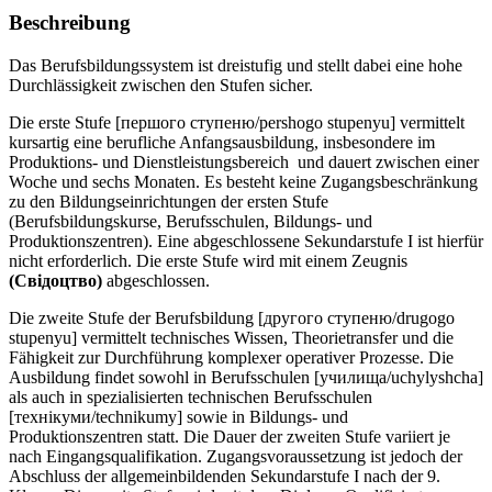
Beschreibung
Das Berufsbildungssystem ist dreistufig und stellt dabei eine hohe
Durchlässigkeit zwischen den Stufen sicher.
Die erste Stufe [першого ступеню/pershogo stupenyu] vermittelt
kursartig eine berufliche Anfangsausbildung, insbesondere im
Produktions- und Dienstleistungsbereich und dauert zwischen einer
Woche und sechs Monaten. Es besteht keine Zugangsbeschränkung
zu den Bildungseinrichtungen der ersten Stufe
(Berufsbildungskurse, Berufsschulen, Bildungs- und
Produktionszentren). Eine abgeschlossene Sekundarstufe I ist hierfür
nicht erforderlich. Die erste Stufe wird mit einem Zeugnis
(Свiдоцтво)
abgeschlossen.
Die zweite Stufe der Berufsbildung [другого ступеню/drugogo
stupenyu] vermittelt technisches Wissen, Theorietransfer und die
Fähigkeit zur Durchführung komplexer operativer Prozesse. Die
Ausbildung findet sowohl in Berufsschulen [училища/uchylyshcha]
als auch in spezialisierten technischen Berufsschulen
[технікуми/technikumy] sowie in Bildungs- und
Produktionszentren statt. Die Dauer der zweiten Stufe variiert je
nach Eingangsqualifikation. Zugangsvoraussetzung ist jedoch der
Abschluss der allgemeinbildenden Sekundarstufe I nach der 9.