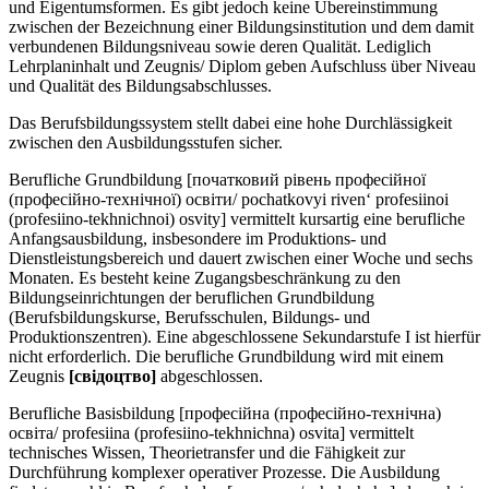
und Eigentumsformen. Es gibt jedoch keine Übereinstimmung
zwischen der Bezeichnung einer Bildungsinstitution und dem damit
verbundenen Bildungsniveau sowie deren Qualität. Lediglich
Lehrplaninhalt und Zeugnis/ Diplom geben Aufschluss über Niveau
und Qualität des Bildungsabschlusses.
Das Berufsbildungssystem stellt dabei eine hohe Durchlässigkeit
zwischen den Ausbildungsstufen sicher.
Berufliche Grundbildung [початковий рівень професійної
(професійно-технічної) освіти/ pochatkovyi riven‘ profesiinoi
(profesiino-tekhnichnoi) osvity] vermittelt kursartig eine berufliche
Anfangsausbildung, insbesondere im Produktions- und
Dienstleistungsbereich und dauert zwischen einer Woche und sechs
Monaten. Es besteht keine Zugangsbeschränkung zu den
Bildungseinrichtungen der beruflichen Grundbildung
(Berufsbildungskurse, Berufsschulen, Bildungs- und
Produktionszentren). Eine abgeschlossene Sekundarstufe I ist hierfür
nicht erforderlich. Die berufliche Grundbildung wird mit einem
Zeugnis
[свiдоцтво]
abgeschlossen.
Berufliche Basisbildung [професійна (професійно-технічна)
освіта/ profesiina (profesiino-tekhnichna) osvita] vermittelt
technisches Wissen, Theorietransfer und die Fähigkeit zur
Durchführung komplexer operativer Prozesse. Die Ausbildung