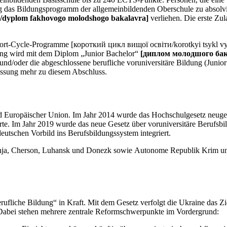
eitig das Bildungsprogramm der allgemeinbildenden Oberschule zu abso
dyplom fakhovogo molodshogo bakalavra]
verliehen. Die erste Zul
ort-Cycle-Programme [короткий цикл вищої освіти/korotkyi tsykl vys
ung wird mit dem Diplom „Junior Bachelor“
[диплом молодшого бак
und/oder die abgeschlossene berufliche voruniversitäre Bildung (Juni
lassung mehr zu diesem Abschluss.
nd Europäischer Union. Im Jahr 2014 wurde das Hochschulgesetz neugeo
. Im Jahr 2019 wurde das neue Gesetz über voruniversitäre Berufsbil
utschen Vorbild ins Berufsbildungssystem integriert.
hschja, Cherson, Luhansk und Donezk sowie Autonome Republik Krim und
ufliche Bildung“ in Kraft. Mit dem Gesetz verfolgt die Ukraine das Zi
 Dabei stehen mehrere zentrale Reformschwerpunkte im Vordergrund: