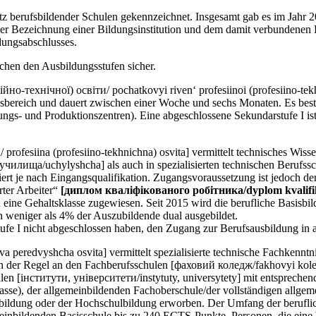
tz berufsbildender Schulen gekennzeichnet. Insgesamt gab es im Jahr 
r Bezeichnung einer Bildungsinstitution und dem damit verbundenen B
dungsabschlusses.
schen den Ausbildungsstufen sicher.
технічної) освіти/ pochatkovyi riven‘ profesiinoi (profesiino-tekhnic
gsbereich und dauert zwischen einer Woche und sechs Monaten. Es bes
gs- und Produktionszentren). Eine abgeschlossene Sekundarstufe I ist 
rofesiina (profesiino-tekhnichna) osvita] vermittelt technisches Wiss
 [училища/uchylyshcha] als auch in spezialisierten technischen Berufs
iiert je nach Eingangsqualifikation. Zugangsvoraussetzung ist jedoch d
rter Arbeiter“
[диплом кваліфікованого робітника/dyplom kvalifi
 eine Gehaltsklasse zugewiesen. Seit 2015 wird die berufliche Basisbil
 weniger als 4% der Auszubildende dual ausgebildet.
fe I nicht abgeschlossen haben, den Zugang zur Berufsausbildung in
a peredvyshcha osvita] vermittelt spezialisierte technische Fachkenn
 in der Regel an den Fachberufsschulen [фаховий коледж/fakhovyi kole
en [інститути, університети/instytuty, universytety] mit entsprechend
asse), der allgemeinbildenden Fachoberschule/der vollständigen allgem
usbildung oder der Hochschulbildung erworben. Der Umfang der beruflic
nbildenden Basisschule bis zu 240 ECTS-Punkte. Personen, die eine be