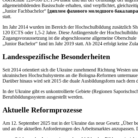
allgemeinbildenden Basisschule erhalten, sind verpflichtet, gleichz
„Junior Fachbachelor“
[диплом фахового молодшого бакалавра/
statt.
Im Jahr 2014 wurden im Bereich der Hochschulbildung zusätzlich Sh
120 ECTS oder 1,5-2 Jahre. Diese Anfängerstufe der Hochschulbild
Zugangsvoraussetzung ist die abgeschlossene allgemeine Oberschule 
„Junior Bachelor“ fand im Jahr 2019 statt. Ab 2024 erfolgt keine Zu
Landesspezifische Besonderheiten
Seit 2014 orientiert sich die Ukraine zunehmend Richtung Westen u
ukrainischen Hochschulsystems an die Bologna-Reformen untermauerte
Darüber hinaus wird seit 2015 die duale Ausbildungsform nach dem de
In der Ukraine gibt es unkontrollierte Gebiete (Regionen Saporisc
Berufsbildungssystem ausgestellt werden.
Aktuelle Reformprozesse
Am 12. September 2025 trat in der Ukraine das neue Gesetz „Über ber
und an die aktuellen Anforderungen des Arbeitsmarktes anzupassen.