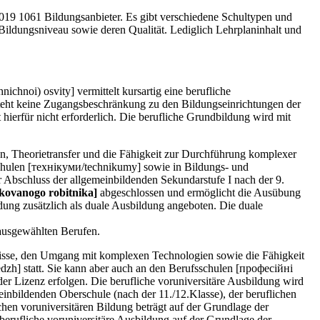
2019 1061 Bildungsanbieter. Es gibt verschiedene Schultypen und
ildungsniveau sowie deren Qualität. Lediglich Lehrplaninhalt und
hnoi) osvity] vermittelt kursartig eine berufliche
teht keine Zugangsbeschränkung zu den Bildungseinrichtungen der
hierfür nicht erforderlich. Die berufliche Grundbildung wird mit
en, Theorietransfer und die Fähigkeit zur Durchführung komplexer
schulen [технікуми/technikumy] sowie in Bildungs- und
er Abschluss der allgemeinbildenden Sekundarstufe I nach der 9.
kovanogo robitnika]
abgeschlossen und ermöglicht die Ausübung
dung zusätzlich als duale Ausbildung angeboten. Die duale
 ausgewählten Berufen.
tnisse, den Umgang mit komplexen Technologien sowie die Fähigkeit
dzh] statt. Sie kann aber auch an den Berufsschulen [професійні
er Lizenz erfolgen. Die berufliche voruniversitäre Ausbildung wird
einbildenden Oberschule (nach der 11./12.Klasse), der beruflichen
hen voruniversitären Bildung beträgt auf der Grundlage der
rufliche voruniversitäre Ausbildung auf der Grundlage der