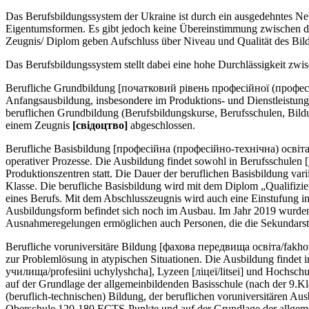
Das Berufsbildungssystem der Ukraine ist durch ein ausgedehntes Ne
Eigentumsformen. Es gibt jedoch keine Übereinstimmung zwischen de
Zeugnis/ Diplom geben Aufschluss über Niveau und Qualität des Bil
Das Berufsbildungssystem stellt dabei eine hohe Durchlässigkeit zwi
Berufliche Grundbildung [початковий рівень професійної (професійно-
Anfangsausbildung, insbesondere im Produktions- und Dienstleistun
beruflichen Grundbildung (Berufsbildungskurse, Berufsschulen, Bildun
einem Zeugnis
[свiдоцтво]
abgeschlossen.
Berufliche Basisbildung [професійна (професійно-технічна) освіта/ p
operativer Prozesse. Die Ausbildung findet sowohl in Berufsschulen
Produktionszentren statt. Die Dauer der beruflichen Basisbildung var
Klasse. Die berufliche Basisbildung wird mit dem Diplom „Qualifizie
eines Berufs. Mit dem Abschlusszeugnis wird auch eine Einstufung in
Ausbildungsform befindet sich noch im Ausbau. Im Jahr 2019 wurden
Ausnahmeregelungen ermöglichen auch Personen, die die Sekundarstu
Berufliche voruniversitäre Bildung [фахова передвища освіта/fakhov
zur Problemlösung in atypischen Situationen. Die Ausbildung findet
училища/profesiini uchylyshcha], Lyzeen [ліцеї/litsei] und Hochschul
auf der Grundlage der allgemeinbildenden Basisschule (nach der 9.Kl
(beruflich-technischen) Bildung, der beruflichen voruniversitären A
Oberschule 120-180 ECTS-Punkte und auf der Grundlage der allgemei