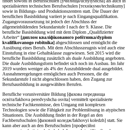
findet sowohl in Berufsschulen [училища/uchylyshcha] als auch in
spezialisierten technischen Berufsschulen [технікуми/technikumy]
sowie in Bildungs- und Produktionszentren statt. Die Dauer der
beruflichen Basisbildung variiert je nach Eingangsqualifikation.
Zugangsvoraussetzung ist jedoch der Abschluss der
allgemeinbildenden Sekundarstufe I nach der 9. Klasse. Die
berufliche Basisbildung wird mit dem Diplom „Qualifizierter
Arbeiter“
[диплом кваліфікованого робітника/dyplom
kvalifikovanogo robitnika]
abgeschlossen und ermöglicht die
Ausübung eines Berufs. Mit dem Abschlusszeugnis wird auch eine
Einstufung in eine Gehaltsklasse zugewiesen. Seit 2015 wird die
berufliche Basisbildung zusätzlich als duale Ausbildung angeboten.
Die duale Ausbildungsform befindet sich noch im Ausbau. Im Jahr
2019 wurden weniger als 4% der Auszubildende dual ausgebildet.
Ausnahmeregelungen ermöglichen auch Personen, die die
Sekundarstufe I nicht abgeschlossen haben, den Zugang zur
Berufsausbildung in ausgewählten Berufen.
Berufliche voruniversitäre Bildung [фахова передвища
освіта/fakhova peredvyshcha osvita] vermittelt spezialisierte
technische Fachkenntnisse, den Umgang mit komplexen
Technologien sowie die Fähigkeit zur Problemlösung in atypischen
Situationen. Die Ausbildung findet in der Regel an den
Fachberufsschulen [фаховий коледж/fakhovyi koledzh] statt. Sie
kann aber auch an den Berufsschulen [професійні