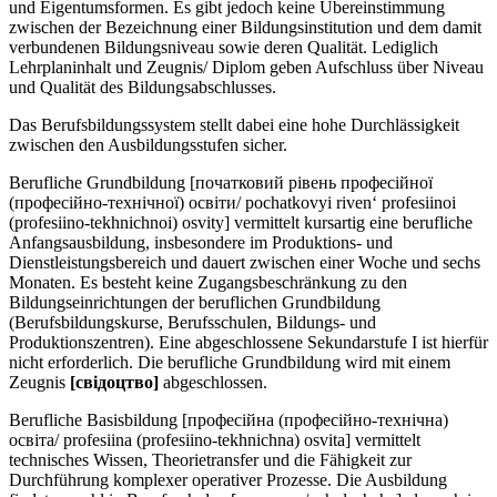
und Eigentumsformen. Es gibt jedoch keine Übereinstimmung
zwischen der Bezeichnung einer Bildungsinstitution und dem damit
verbundenen Bildungsniveau sowie deren Qualität. Lediglich
Lehrplaninhalt und Zeugnis/ Diplom geben Aufschluss über Niveau
und Qualität des Bildungsabschlusses.
Das Berufsbildungssystem stellt dabei eine hohe Durchlässigkeit
zwischen den Ausbildungsstufen sicher.
Berufliche Grundbildung [початковий рівень професійної
(професійно-технічної) освіти/ pochatkovyi riven‘ profesiinoi
(profesiino-tekhnichnoi) osvity] vermittelt kursartig eine berufliche
Anfangsausbildung, insbesondere im Produktions- und
Dienstleistungsbereich und dauert zwischen einer Woche und sechs
Monaten. Es besteht keine Zugangsbeschränkung zu den
Bildungseinrichtungen der beruflichen Grundbildung
(Berufsbildungskurse, Berufsschulen, Bildungs- und
Produktionszentren). Eine abgeschlossene Sekundarstufe I ist hierfür
nicht erforderlich. Die berufliche Grundbildung wird mit einem
Zeugnis
[свiдоцтво]
abgeschlossen.
Berufliche Basisbildung [професійна (професійно-технічна)
освіта/ profesiina (profesiino-tekhnichna) osvita] vermittelt
technisches Wissen, Theorietransfer und die Fähigkeit zur
Durchführung komplexer operativer Prozesse. Die Ausbildung