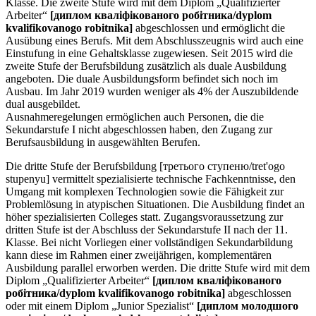
Klasse. Die zweite Stufe wird mit dem Diplom „Qualifizierter
Arbeiter“
[диплом кваліфікованого робітника/dyplom
kvalifikovanogo robitnika]
abgeschlossen und ermöglicht die
Ausübung eines Berufs. Mit dem Abschlusszeugnis wird auch eine
Einstufung in eine Gehaltsklasse zugewiesen. Seit 2015 wird die
zweite Stufe der Berufsbildung zusätzlich als duale Ausbildung
angeboten. Die duale Ausbildungsform befindet sich noch im
Ausbau. Im Jahr 2019 wurden weniger als 4% der Auszubildende
dual ausgebildet.
Ausnahmeregelungen ermöglichen auch Personen, die die
Sekundarstufe I nicht abgeschlossen haben, den Zugang zur
Berufsausbildung in ausgewählten Berufen.
Die dritte Stufe der Berufsbildung [третього ступеню/tret'ogo
stupenyu] vermittelt spezialisierte technische Fachkenntnisse, den
Umgang mit komplexen Technologien sowie die Fähigkeit zur
Problemlösung in atypischen Situationen. Die Ausbildung findet an
höher spezialisierten Colleges statt. Zugangsvoraussetzung zur
dritten Stufe ist der Abschluss der Sekundarstufe II nach der 11.
Klasse. Bei nicht Vorliegen einer vollständigen Sekundarbildung
kann diese im Rahmen einer zweijährigen, komplementären
Ausbildung parallel erworben werden. Die dritte Stufe wird mit dem
Diplom „Qualifizierter Arbeiter“
[диплом кваліфікованого
робітника/dyplom kvalifikovanogo robitnika]
abgeschlossen
oder mit einem Diplom „Junior Spezialist“
[диплом молодшого