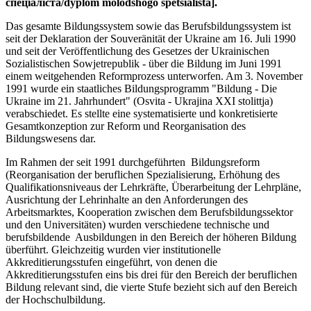
спеціаліста/dyplom molodshogo spetsialista].
Das gesamte Bildungssystem sowie das Berufsbildungssystem ist
seit der Deklaration der Souveränität der Ukraine am 16. Juli 1990
und seit der Veröffentlichung des Gesetzes der Ukrainischen
Sozialistischen Sowjetrepublik - über die Bildung im Juni 1991
einem weitgehenden Reformprozess unterworfen. Am 3. November
1991 wurde ein staatliches Bildungsprogramm "Bildung - Die
Ukraine im 21. Jahrhundert" (Osvita - Ukrajina XXI stolittja)
verabschiedet. Es stellte eine systematisierte und konkretisierte
Gesamtkonzeption zur Reform und Reorganisation des
Bildungswesens dar.
Im Rahmen der seit 1991 durchgeführten Bildungsreform
(Reorganisation der beruflichen Spezialisierung, Erhöhung des
Qualifikationsniveaus der Lehrkräfte, Überarbeitung der Lehrpläne,
Ausrichtung der Lehrinhalte an den Anforderungen des
Arbeitsmarktes, Kooperation zwischen dem Berufsbildungssektor
und den Universitäten) wurden verschiedene technische und
berufsbildende Ausbildungen in den Bereich der höheren Bildung
überführt. Gleichzeitig wurden vier institutionelle
Akkreditierungsstufen eingeführt, von denen die
Akkreditierungsstufen eins bis drei für den Bereich der beruflichen
Bildung relevant sind, die vierte Stufe bezieht sich auf den Bereich
der Hochschulbildung.