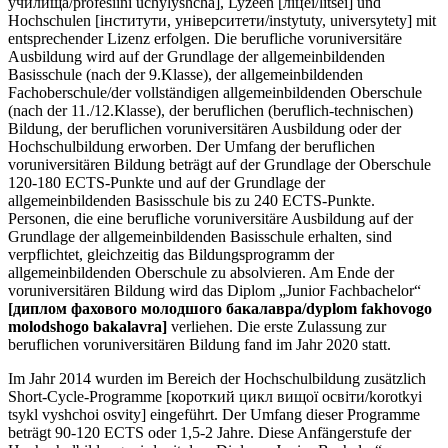
училища/profesiini uchylyshcha], Lyzeen [ліцеї/litsei] und
Hochschulen [інститути, університети/instytuty, universytety] mit
entsprechender Lizenz erfolgen. Die berufliche voruniversitäre
Ausbildung wird auf der Grundlage der allgemeinbildenden
Basisschule (nach der 9.Klasse), der allgemeinbildenden
Fachoberschule/der vollständigen allgemeinbildenden Oberschule
(nach der 11./12.Klasse), der beruflichen (beruflich-technischen)
Bildung, der beruflichen voruniversitären Ausbildung oder der
Hochschulbildung erworben. Der Umfang der beruflichen
voruniversitären Bildung beträgt auf der Grundlage der Oberschule
120-180 ECTS-Punkte und auf der Grundlage der
allgemeinbildenden Basisschule bis zu 240 ECTS-Punkte.
Personen, die eine berufliche voruniversitäre Ausbildung auf der
Grundlage der allgemeinbildenden Basisschule erhalten, sind
verpflichtet, gleichzeitig das Bildungsprogramm der
allgemeinbildenden Oberschule zu absolvieren. Am Ende der
voruniversitären Bildung wird das Diplom „Junior Fachbachelor“
[диплом фахового молодшого бакалавра/dyplom fakhovogo
molodshogo bakalavra]
verliehen. Die erste Zulassung zur
beruflichen voruniversitären Bildung fand im Jahr 2020 statt.
Im Jahr 2014 wurden im Bereich der Hochschulbildung zusätzlich
Short-Cycle-Programme [короткий цикл вищої освіти/korotkyi
tsykl vyshchoi osvity] eingeführt. Der Umfang dieser Programme
beträgt 90-120 ECTS oder 1,5-2 Jahre. Diese Anfängerstufe der