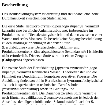
Beschreibung
Das Berufsbildungssystem ist dreistufig und stellt dabei eine hohe
Durchlässigkeit zwischen den Stufen sicher.
Die erste Stufe [першого ступеню/pershogo stupenyu] vermittelt
kursartig eine berufliche Anfangsausbildung, insbesondere im
Produktions- und Dienstleistungsbereich und dauert zwischen einer
Woche und sechs Monaten. Es besteht keine Zugangsbeschränkung
zu den Bildungseinrichtungen der ersten Stufe
(Berufsbildungskurse, Berufsschulen, Bildungs- und
Produktionszentren). Eine abgeschlossene Sekundarstufe I ist hierfür
nicht erforderlich. Die erste Stufe wird mit einem Zeugnis
(Свiдоцтво)
abgeschlossen.
Die zweite Stufe der Berufsbildung [другого ступеню/drugogo
stupenyu] vermittelt technisches Wissen, Theorietransfer und die
Fähigkeit zur Durchführung komplexer operativer Prozesse. Die
Ausbildung findet sowohl in Berufsschulen [училища/uchylyshcha]
als auch in spezialisierten technischen Berufsschulen
[технікуми/technikumy] sowie in Bildungs- und
Produktionszentren statt. Die Dauer der zweiten Stufe variiert je
nach Eingangsqualifikation. Zugangsvoraussetzung ist jedoch der
Abschluss der allgemeinbildenden Sekundarstufe I nach der 9.