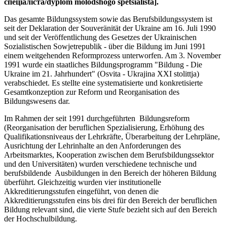
спеціаліста/dyplom molodshogo spetsialista].
Das gesamte Bildungssystem sowie das Berufsbildungssystem ist
seit der Deklaration der Souveränität der Ukraine am 16. Juli 1990
und seit der Veröffentlichung des Gesetzes der Ukrainischen
Sozialistischen Sowjetrepublik - über die Bildung im Juni 1991
einem weitgehenden Reformprozess unterworfen. Am 3. November
1991 wurde ein staatliches Bildungsprogramm "Bildung - Die
Ukraine im 21. Jahrhundert" (Osvita - Ukrajina XXI stolittja)
verabschiedet. Es stellte eine systematisierte und konkretisierte
Gesamtkonzeption zur Reform und Reorganisation des
Bildungswesens dar.
Im Rahmen der seit 1991 durchgeführten Bildungsreform
(Reorganisation der beruflichen Spezialisierung, Erhöhung des
Qualifikationsniveaus der Lehrkräfte, Überarbeitung der Lehrpläne,
Ausrichtung der Lehrinhalte an den Anforderungen des
Arbeitsmarktes, Kooperation zwischen dem Berufsbildungssektor
und den Universitäten) wurden verschiedene technische und
berufsbildende Ausbildungen in den Bereich der höheren Bildung
überführt. Gleichzeitig wurden vier institutionelle
Akkreditierungsstufen eingeführt, von denen die
Akkreditierungsstufen eins bis drei für den Bereich der beruflichen
Bildung relevant sind, die vierte Stufe bezieht sich auf den Bereich
der Hochschulbildung.