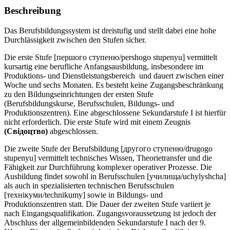
Beschreibung
Das Berufsbildungssystem ist dreistufig und stellt dabei eine hohe
Durchlässigkeit zwischen den Stufen sicher.
Die erste Stufe [першого ступеню/pershogo stupenyu] vermittelt
kursartig eine berufliche Anfangsausbildung, insbesondere im
Produktions- und Dienstleistungsbereich und dauert zwischen einer
Woche und sechs Monaten. Es besteht keine Zugangsbeschränkung
zu den Bildungseinrichtungen der ersten Stufe
(Berufsbildungskurse, Berufsschulen, Bildungs- und
Produktionszentren). Eine abgeschlossene Sekundarstufe I ist hierfür
nicht erforderlich. Die erste Stufe wird mit einem Zeugnis
(Свiдоцтво)
abgeschlossen.
Die zweite Stufe der Berufsbildung [другого ступеню/drugogo
stupenyu] vermittelt technisches Wissen, Theorietransfer und die
Fähigkeit zur Durchführung komplexer operativer Prozesse. Die
Ausbildung findet sowohl in Berufsschulen [училища/uchylyshcha]
als auch in spezialisierten technischen Berufsschulen
[технікуми/technikumy] sowie in Bildungs- und
Produktionszentren statt. Die Dauer der zweiten Stufe variiert je
nach Eingangsqualifikation. Zugangsvoraussetzung ist jedoch der
Abschluss der allgemeinbildenden Sekundarstufe I nach der 9.