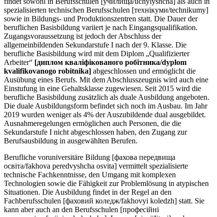
findet sowohl in Berufsschulen [училища/uchylyshcha] als auch in
spezialisierten technischen Berufsschulen [технікуми/technikumy]
sowie in Bildungs- und Produktionszentren statt. Die Dauer der
beruflichen Basisbildung variiert je nach Eingangsqualifikation.
Zugangsvoraussetzung ist jedoch der Abschluss der
allgemeinbildenden Sekundarstufe I nach der 9. Klasse. Die
berufliche Basisbildung wird mit dem Diplom „Qualifizierter
Arbeiter“
[диплом кваліфікованого робітника/dyplom
kvalifikovanogo robitnika]
abgeschlossen und ermöglicht die
Ausübung eines Berufs. Mit dem Abschlusszeugnis wird auch eine
Einstufung in eine Gehaltsklasse zugewiesen. Seit 2015 wird die
berufliche Basisbildung zusätzlich als duale Ausbildung angeboten.
Die duale Ausbildungsform befindet sich noch im Ausbau. Im Jahr
2019 wurden weniger als 4% der Auszubildende dual ausgebildet.
Ausnahmeregelungen ermöglichen auch Personen, die die
Sekundarstufe I nicht abgeschlossen haben, den Zugang zur
Berufsausbildung in ausgewählten Berufen.
Berufliche voruniversitäre Bildung [фахова передвища
освіта/fakhova peredvyshcha osvita] vermittelt spezialisierte
technische Fachkenntnisse, den Umgang mit komplexen
Technologien sowie die Fähigkeit zur Problemlösung in atypischen
Situationen. Die Ausbildung findet in der Regel an den
Fachberufsschulen [фаховий коледж/fakhovyi koledzh] statt. Sie
kann aber auch an den Berufsschulen [професійні