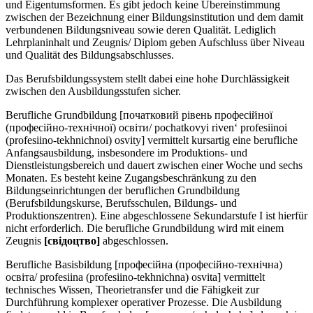
und Eigentumsformen. Es gibt jedoch keine Übereinstimmung
zwischen der Bezeichnung einer Bildungsinstitution und dem damit
verbundenen Bildungsniveau sowie deren Qualität. Lediglich
Lehrplaninhalt und Zeugnis/ Diplom geben Aufschluss über Niveau
und Qualität des Bildungsabschlusses.
Das Berufsbildungssystem stellt dabei eine hohe Durchlässigkeit
zwischen den Ausbildungsstufen sicher.
Berufliche Grundbildung [початковий рівень професійної
(професійно-технічної) освіти/ pochatkovyi riven‘ profesiinoi
(profesiino-tekhnichnoi) osvity] vermittelt kursartig eine berufliche
Anfangsausbildung, insbesondere im Produktions- und
Dienstleistungsbereich und dauert zwischen einer Woche und sechs
Monaten. Es besteht keine Zugangsbeschränkung zu den
Bildungseinrichtungen der beruflichen Grundbildung
(Berufsbildungskurse, Berufsschulen, Bildungs- und
Produktionszentren). Eine abgeschlossene Sekundarstufe I ist hierfür
nicht erforderlich. Die berufliche Grundbildung wird mit einem
Zeugnis
[свiдоцтво]
abgeschlossen.
Berufliche Basisbildung [професійна (професійно-технічна)
освіта/ profesiina (profesiino-tekhnichna) osvita] vermittelt
technisches Wissen, Theorietransfer und die Fähigkeit zur
Durchführung komplexer operativer Prozesse. Die Ausbildung