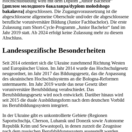
Hochschulbildung wird mit dem Diplom „Junior Bachelor“
[диплом молодшого бакалавра/dyplom molodshogo
bakalavra]
abgeschlossen. Die Zugangsvoraussetzung ist die
abgeschlossene allgemeine Oberschule und/oder die abgeschlossene
berufliche voruniversitäre Bildung (Junior Fachbachelor). Die erste
Zulassung zum Short-Cycle-Programm „Junior Bachelor“ fand im
Jahr 2019 statt. Ab 2024 erfolgt keine Zulassung mehr zu diesem
Abschluss.
Landesspezifische Besonderheiten
Seit 2014 orientiert sich die Ukraine zunehmend Richtung Westen
und Europäischer Union. Im Jahr 2014 wurde das Hochschulgesetz
neugeordnet, im Jahr 2017 das Bildungsgesetz, das die Anpassung
des ukrainischen Hochschulsystems an die Bologna-Reformen
untermauerte. Im Jahr 2019 wurde das neue Gesetz über
voruniversitäre Berufsbildung verabschiedet. Das
Berufsbildungsgesetz wird noch entwickelt. Darüber hinaus wird
seit 2015 die duale Ausbildungsform nach dem deutschen Vorbild
ins Berufsbildungssystem integriert.
In der Ukraine gibt es unkontrollierte Gebiete (Regionen
Saporischschja, Cherson, Luhansk und Donezk sowie Autonome
Republik Krim und Sewastopol), in denen zurzeit die Zeugnisse
nach dem russischen Berufsbildungssystem ausgestellt werden.