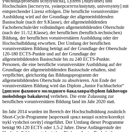
училища/profesiini uchylyshcha], Lyzeen [ліцеї/litsei] und
Hochschulen [інститути, університети/instytuty, universytety] mit
entsprechender Lizenz erfolgen. Die berufliche voruniversitäre
Ausbildung wird auf der Grundlage der allgemeinbildenden
Basisschule (nach der 9.Klasse), der allgemeinbildenden
Fachoberschule/der vollständigen allgemeinbildenden Oberschule
(nach der 11./12.Klasse), der beruflichen (beruflich-technischen)
Bildung, der beruflichen voruniversitären Ausbildung oder der
Hochschulbildung erworben. Der Umfang der beruflichen
voruniversitären Bildung beträgt auf der Grundlage der Oberschule
120-180 ECTS-Punkte und auf der Grundlage der
allgemeinbildenden Basisschule bis zu 240 ECTS-Punkte.
Personen, die eine berufliche voruniversitäre Ausbildung auf der
Grundlage der allgemeinbildenden Basisschule erhalten, sind
verpflichtet, gleichzeitig das Bildungsprogramm der
allgemeinbildenden Oberschule zu absolvieren. Am Ende der
voruniversitären Bildung wird das Diplom „Junior Fachbachelor“
[диплом фахового молодшого бакалавра/dyplom fakhovogo
molodshogo bakalavra]
verliehen. Die erste Zulassung zur
beruflichen voruniversitären Bildung fand im Jahr 2020 statt.
Im Jahr 2014 wurden im Bereich der Hochschulbildung zusätzlich
Short-Cycle-Programme [короткий цикл вищої освіти/korotkyi
tsykl vyshchoi osvity] eingeführt. Der Umfang dieser Programme
beträgt 90-120 ECTS oder 1,5-2 Jahre. Diese Anfängerstufe der