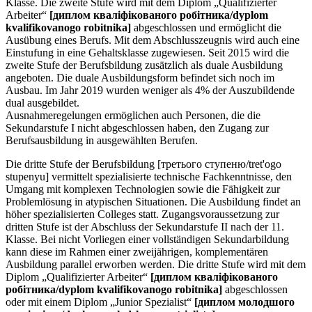
Klasse. Die zweite Stufe wird mit dem Diplom „Qualifizierter
Arbeiter“
[диплом кваліфікованого робітника/dyplom
kvalifikovanogo robitnika]
abgeschlossen und ermöglicht die
Ausübung eines Berufs. Mit dem Abschlusszeugnis wird auch eine
Einstufung in eine Gehaltsklasse zugewiesen. Seit 2015 wird die
zweite Stufe der Berufsbildung zusätzlich als duale Ausbildung
angeboten. Die duale Ausbildungsform befindet sich noch im
Ausbau. Im Jahr 2019 wurden weniger als 4% der Auszubildende
dual ausgebildet.
Ausnahmeregelungen ermöglichen auch Personen, die die
Sekundarstufe I nicht abgeschlossen haben, den Zugang zur
Berufsausbildung in ausgewählten Berufen.
Die dritte Stufe der Berufsbildung [третього ступеню/tret'ogo
stupenyu] vermittelt spezialisierte technische Fachkenntnisse, den
Umgang mit komplexen Technologien sowie die Fähigkeit zur
Problemlösung in atypischen Situationen. Die Ausbildung findet an
höher spezialisierten Colleges statt. Zugangsvoraussetzung zur
dritten Stufe ist der Abschluss der Sekundarstufe II nach der 11.
Klasse. Bei nicht Vorliegen einer vollständigen Sekundarbildung
kann diese im Rahmen einer zweijährigen, komplementären
Ausbildung parallel erworben werden. Die dritte Stufe wird mit dem
Diplom „Qualifizierter Arbeiter“
[диплом кваліфікованого
робітника/dyplom kvalifikovanogo robitnika]
abgeschlossen
oder mit einem Diplom „Junior Spezialist“
[диплом молодшого