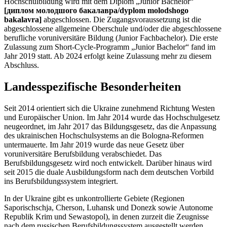
Hochschulbildung wird mit dem Diplom „Junior Bachelor“
[диплом молодшого бакалавра/dyplom molodshogo
bakalavra]
abgeschlossen. Die Zugangsvoraussetzung ist die
abgeschlossene allgemeine Oberschule und/oder die abgeschlossene
berufliche voruniversitäre Bildung (Junior Fachbachelor). Die erste
Zulassung zum Short-Cycle-Programm „Junior Bachelor“ fand im
Jahr 2019 statt. Ab 2024 erfolgt keine Zulassung mehr zu diesem
Abschluss.
Landesspezifische Besonderheiten
Seit 2014 orientiert sich die Ukraine zunehmend Richtung Westen
und Europäischer Union. Im Jahr 2014 wurde das Hochschulgesetz
neugeordnet, im Jahr 2017 das Bildungsgesetz, das die Anpassung
des ukrainischen Hochschulsystems an die Bologna-Reformen
untermauerte. Im Jahr 2019 wurde das neue Gesetz über
voruniversitäre Berufsbildung verabschiedet. Das
Berufsbildungsgesetz wird noch entwickelt. Darüber hinaus wird
seit 2015 die duale Ausbildungsform nach dem deutschen Vorbild
ins Berufsbildungssystem integriert.
In der Ukraine gibt es unkontrollierte Gebiete (Regionen
Saporischschja, Cherson, Luhansk und Donezk sowie Autonome
Republik Krim und Sewastopol), in denen zurzeit die Zeugnisse
nach dem russischen Berufsbildungssystem ausgestellt werden.