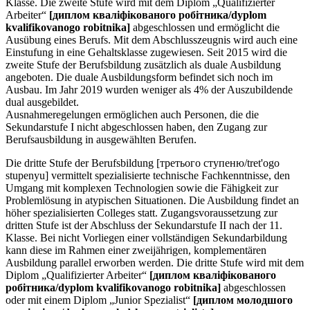
Klasse. Die zweite Stufe wird mit dem Diplom „Qualifizierter
Arbeiter“
[диплом кваліфікованого робітника/dyplom
kvalifikovanogo robitnika]
abgeschlossen und ermöglicht die
Ausübung eines Berufs. Mit dem Abschlusszeugnis wird auch eine
Einstufung in eine Gehaltsklasse zugewiesen. Seit 2015 wird die
zweite Stufe der Berufsbildung zusätzlich als duale Ausbildung
angeboten. Die duale Ausbildungsform befindet sich noch im
Ausbau. Im Jahr 2019 wurden weniger als 4% der Auszubildende
dual ausgebildet.
Ausnahmeregelungen ermöglichen auch Personen, die die
Sekundarstufe I nicht abgeschlossen haben, den Zugang zur
Berufsausbildung in ausgewählten Berufen.
Die dritte Stufe der Berufsbildung [третього ступеню/tret'ogo
stupenyu] vermittelt spezialisierte technische Fachkenntnisse, den
Umgang mit komplexen Technologien sowie die Fähigkeit zur
Problemlösung in atypischen Situationen. Die Ausbildung findet an
höher spezialisierten Colleges statt. Zugangsvoraussetzung zur
dritten Stufe ist der Abschluss der Sekundarstufe II nach der 11.
Klasse. Bei nicht Vorliegen einer vollständigen Sekundarbildung
kann diese im Rahmen einer zweijährigen, komplementären
Ausbildung parallel erworben werden. Die dritte Stufe wird mit dem
Diplom „Qualifizierter Arbeiter“
[диплом кваліфікованого
робітника/dyplom kvalifikovanogo robitnika]
abgeschlossen
oder mit einem Diplom „Junior Spezialist“
[диплом молодшого