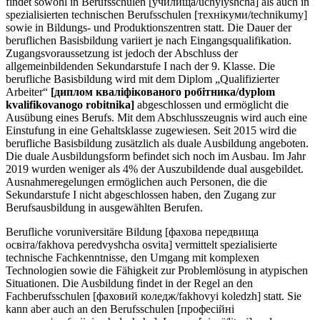
findet sowohl in Berufsschulen [училища/uchylyshcha] als auch in
spezialisierten technischen Berufsschulen [технікуми/technikumy]
sowie in Bildungs- und Produktionszentren statt. Die Dauer der
beruflichen Basisbildung variiert je nach Eingangsqualifikation.
Zugangsvoraussetzung ist jedoch der Abschluss der
allgemeinbildenden Sekundarstufe I nach der 9. Klasse. Die
berufliche Basisbildung wird mit dem Diplom „Qualifizierter
Arbeiter“
[диплом кваліфікованого робітника/dyplom
kvalifikovanogo robitnika]
abgeschlossen und ermöglicht die
Ausübung eines Berufs. Mit dem Abschlusszeugnis wird auch eine
Einstufung in eine Gehaltsklasse zugewiesen. Seit 2015 wird die
berufliche Basisbildung zusätzlich als duale Ausbildung angeboten.
Die duale Ausbildungsform befindet sich noch im Ausbau. Im Jahr
2019 wurden weniger als 4% der Auszubildende dual ausgebildet.
Ausnahmeregelungen ermöglichen auch Personen, die die
Sekundarstufe I nicht abgeschlossen haben, den Zugang zur
Berufsausbildung in ausgewählten Berufen.
Berufliche voruniversitäre Bildung [фахова передвища
освіта/fakhova peredvyshcha osvita] vermittelt spezialisierte
technische Fachkenntnisse, den Umgang mit komplexen
Technologien sowie die Fähigkeit zur Problemlösung in atypischen
Situationen. Die Ausbildung findet in der Regel an den
Fachberufsschulen [фаховий коледж/fakhovyi koledzh] statt. Sie
kann aber auch an den Berufsschulen [професійні