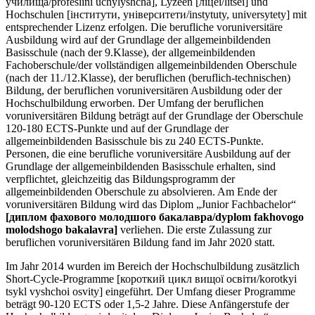
училища/profesiini uchylyshcha], Lyzeen [ліцеї/litsei] und
Hochschulen [інститути, університети/instytuty, universytety] mit
entsprechender Lizenz erfolgen. Die berufliche voruniversitäre
Ausbildung wird auf der Grundlage der allgemeinbildenden
Basisschule (nach der 9.Klasse), der allgemeinbildenden
Fachoberschule/der vollständigen allgemeinbildenden Oberschule
(nach der 11./12.Klasse), der beruflichen (beruflich-technischen)
Bildung, der beruflichen voruniversitären Ausbildung oder der
Hochschulbildung erworben. Der Umfang der beruflichen
voruniversitären Bildung beträgt auf der Grundlage der Oberschule
120-180 ECTS-Punkte und auf der Grundlage der
allgemeinbildenden Basisschule bis zu 240 ECTS-Punkte.
Personen, die eine berufliche voruniversitäre Ausbildung auf der
Grundlage der allgemeinbildenden Basisschule erhalten, sind
verpflichtet, gleichzeitig das Bildungsprogramm der
allgemeinbildenden Oberschule zu absolvieren. Am Ende der
voruniversitären Bildung wird das Diplom „Junior Fachbachelor“
[диплом фахового молодшого бакалавра/dyplom fakhovogo
molodshogo bakalavra]
verliehen. Die erste Zulassung zur
beruflichen voruniversitären Bildung fand im Jahr 2020 statt.
Im Jahr 2014 wurden im Bereich der Hochschulbildung zusätzlich
Short-Cycle-Programme [короткий цикл вищої освіти/korotkyi
tsykl vyshchoi osvity] eingeführt. Der Umfang dieser Programme
beträgt 90-120 ECTS oder 1,5-2 Jahre. Diese Anfängerstufe der