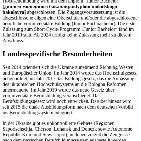
Hochschulbildung wird mit dem Diplom „Junior Bachelor“
[диплом молодшого бакалавра/dyplom molodshogo
bakalavra]
abgeschlossen. Die Zugangsvoraussetzung ist die
abgeschlossene allgemeine Oberschule und/oder die abgeschlossene
berufliche voruniversitäre Bildung (Junior Fachbachelor). Die erste
Zulassung zum Short-Cycle-Programm „Junior Bachelor“ fand im
Jahr 2019 statt. Ab 2024 erfolgt keine Zulassung mehr zu diesem
Abschluss.
Landesspezifische Besonderheiten
Seit 2014 orientiert sich die Ukraine zunehmend Richtung Westen
und Europäischer Union. Im Jahr 2014 wurde das Hochschulgesetz
neugeordnet, im Jahr 2017 das Bildungsgesetz, das die Anpassung
des ukrainischen Hochschulsystems an die Bologna-Reformen
untermauerte. Im Jahr 2019 wurde das neue Gesetz über
voruniversitäre Berufsbildung verabschiedet. Das
Berufsbildungsgesetz wird noch entwickelt. Darüber hinaus wird
seit 2015 die duale Ausbildungsform nach dem deutschen Vorbild
ins Berufsbildungssystem integriert.
In der Ukraine gibt es unkontrollierte Gebiete (Regionen
Saporischschja, Cherson, Luhansk und Donezk sowie Autonome
Republik Krim und Sewastopol), in denen zurzeit die Zeugnisse
nach dem russischen Berufsbildungssystem ausgestellt werden.