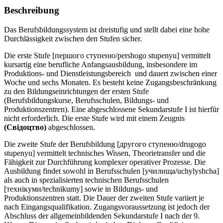
Beschreibung
Das Berufsbildungssystem ist dreistufig und stellt dabei eine hohe
Durchlässigkeit zwischen den Stufen sicher.
Die erste Stufe [першого ступеню/pershogo stupenyu] vermittelt
kursartig eine berufliche Anfangsausbildung, insbesondere im
Produktions- und Dienstleistungsbereich und dauert zwischen einer
Woche und sechs Monaten. Es besteht keine Zugangsbeschränkung
zu den Bildungseinrichtungen der ersten Stufe
(Berufsbildungskurse, Berufsschulen, Bildungs- und
Produktionszentren). Eine abgeschlossene Sekundarstufe I ist hierfür
nicht erforderlich. Die erste Stufe wird mit einem Zeugnis
(Свiдоцтво)
abgeschlossen.
Die zweite Stufe der Berufsbildung [другого ступеню/drugogo
stupenyu] vermittelt technisches Wissen, Theorietransfer und die
Fähigkeit zur Durchführung komplexer operativer Prozesse. Die
Ausbildung findet sowohl in Berufsschulen [училища/uchylyshcha]
als auch in spezialisierten technischen Berufsschulen
[технікуми/technikumy] sowie in Bildungs- und
Produktionszentren statt. Die Dauer der zweiten Stufe variiert je
nach Eingangsqualifikation. Zugangsvoraussetzung ist jedoch der
Abschluss der allgemeinbildenden Sekundarstufe I nach der 9.