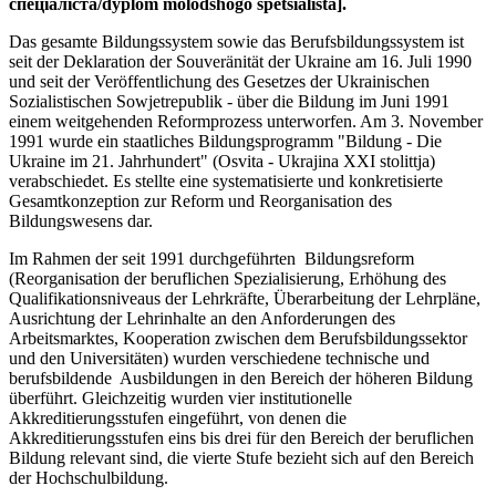
спеціаліста/dyplom molodshogo spetsialista].
Das gesamte Bildungssystem sowie das Berufsbildungssystem ist
seit der Deklaration der Souveränität der Ukraine am 16. Juli 1990
und seit der Veröffentlichung des Gesetzes der Ukrainischen
Sozialistischen Sowjetrepublik - über die Bildung im Juni 1991
einem weitgehenden Reformprozess unterworfen. Am 3. November
1991 wurde ein staatliches Bildungsprogramm "Bildung - Die
Ukraine im 21. Jahrhundert" (Osvita - Ukrajina XXI stolittja)
verabschiedet. Es stellte eine systematisierte und konkretisierte
Gesamtkonzeption zur Reform und Reorganisation des
Bildungswesens dar.
Im Rahmen der seit 1991 durchgeführten Bildungsreform
(Reorganisation der beruflichen Spezialisierung, Erhöhung des
Qualifikationsniveaus der Lehrkräfte, Überarbeitung der Lehrpläne,
Ausrichtung der Lehrinhalte an den Anforderungen des
Arbeitsmarktes, Kooperation zwischen dem Berufsbildungssektor
und den Universitäten) wurden verschiedene technische und
berufsbildende Ausbildungen in den Bereich der höheren Bildung
überführt. Gleichzeitig wurden vier institutionelle
Akkreditierungsstufen eingeführt, von denen die
Akkreditierungsstufen eins bis drei für den Bereich der beruflichen
Bildung relevant sind, die vierte Stufe bezieht sich auf den Bereich
der Hochschulbildung.