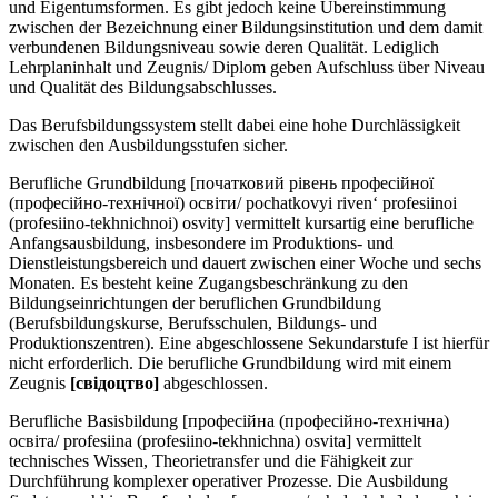
und Eigentumsformen. Es gibt jedoch keine Übereinstimmung
zwischen der Bezeichnung einer Bildungsinstitution und dem damit
verbundenen Bildungsniveau sowie deren Qualität. Lediglich
Lehrplaninhalt und Zeugnis/ Diplom geben Aufschluss über Niveau
und Qualität des Bildungsabschlusses.
Das Berufsbildungssystem stellt dabei eine hohe Durchlässigkeit
zwischen den Ausbildungsstufen sicher.
Berufliche Grundbildung [початковий рівень професійної
(професійно-технічної) освіти/ pochatkovyi riven‘ profesiinoi
(profesiino-tekhnichnoi) osvity] vermittelt kursartig eine berufliche
Anfangsausbildung, insbesondere im Produktions- und
Dienstleistungsbereich und dauert zwischen einer Woche und sechs
Monaten. Es besteht keine Zugangsbeschränkung zu den
Bildungseinrichtungen der beruflichen Grundbildung
(Berufsbildungskurse, Berufsschulen, Bildungs- und
Produktionszentren). Eine abgeschlossene Sekundarstufe I ist hierfür
nicht erforderlich. Die berufliche Grundbildung wird mit einem
Zeugnis
[свiдоцтво]
abgeschlossen.
Berufliche Basisbildung [професійна (професійно-технічна)
освіта/ profesiina (profesiino-tekhnichna) osvita] vermittelt
technisches Wissen, Theorietransfer und die Fähigkeit zur
Durchführung komplexer operativer Prozesse. Die Ausbildung