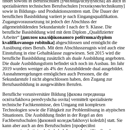
findet sowohl in Berufsschulen [училища/uchylyshcha] als auch in
spezialisierten technischen Berufsschulen [технікуми/technikumy]
sowie in Bildungs- und Produktionszentren statt. Die Dauer der
beruflichen Basisbildung variiert je nach Eingangsqualifikation.
Zugangsvoraussetzung ist jedoch der Abschluss der
allgemeinbildenden Sekundarstufe I nach der 9. Klasse. Die
berufliche Basisbildung wird mit dem Diplom „Qualifizierter
Arbeiter“
[диплом кваліфікованого робітника/dyplom
kvalifikovanogo robitnika]
abgeschlossen und ermöglicht die
Ausübung eines Berufs. Mit dem Abschlusszeugnis wird auch eine
Einstufung in eine Gehaltsklasse zugewiesen. Seit 2015 wird die
berufliche Basisbildung zusätzlich als duale Ausbildung angeboten.
Die duale Ausbildungsform befindet sich noch im Ausbau. Im Jahr
2019 wurden weniger als 4% der Auszubildende dual ausgebildet.
Ausnahmeregelungen ermöglichen auch Personen, die die
Sekundarstufe I nicht abgeschlossen haben, den Zugang zur
Berufsausbildung in ausgewählten Berufen.
Berufliche voruniversitäre Bildung [фахова передвища
освіта/fakhova peredvyshcha osvita] vermittelt spezialisierte
technische Fachkenntnisse, den Umgang mit komplexen
Technologien sowie die Fähigkeit zur Problemlösung in atypischen
Situationen. Die Ausbildung findet in der Regel an den
Fachberufsschulen [фаховий коледж/fakhovyi koledzh] statt. Sie
kann aber auch an den Berufsschulen [професійні