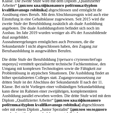
Klasse. Die zweite Stufe wird mit dem Diplom „Qualifizierter
Arbeiter“
[диплом кваліфікованого робітника/dyplom
kvalifikovanogo robitnika]
abgeschlossen und ermöglicht die
Ausübung eines Berufs. Mit dem Abschlusszeugnis wird auch eine
Einstufung in eine Gehaltsklasse zugewiesen. Seit 2015 wird die
zweite Stufe der Berufsbildung zusätzlich als duale Ausbildung
angeboten. Die duale Ausbildungsform befindet sich noch im
Ausbau. Im Jahr 2019 wurden weniger als 4% der Auszubildende
dual ausgebildet.
Ausnahmeregelungen ermöglichen auch Personen, die die
Sekundarstufe I nicht abgeschlossen haben, den Zugang zur
Berufsausbildung in ausgewählten Berufen.
Die dritte Stufe der Berufsbildung [третього ступеню/tret'ogo
stupenyu] vermittelt spezialisierte technische Fachkenntnisse, den
Umgang mit komplexen Technologien sowie die Fähigkeit zur
Problemlösung in atypischen Situationen. Die Ausbildung findet an
höher spezialisierten Colleges statt. Zugangsvoraussetzung zur
dritten Stufe ist der Abschluss der Sekundarstufe II nach der 11.
Klasse. Bei nicht Vorliegen einer vollständigen Sekundarbildung
kann diese im Rahmen einer zweijährigen, komplementären
Ausbildung parallel erworben werden. Die dritte Stufe wird mit dem
Diplom „Qualifizierter Arbeiter“
[диплом кваліфікованого
робітника/dyplom kvalifikovanogo robitnika]
abgeschlossen
oder mit einem Diplom „Junior Spezialist“
[диплом молодшого