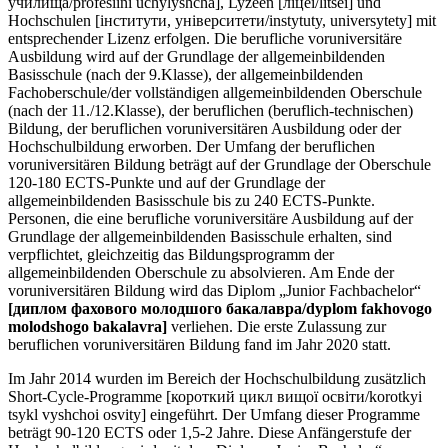
училища/profesiini uchylyshcha], Lyzeen [ліцеї/litsei] und
Hochschulen [інститути, університети/instytuty, universytety] mit
entsprechender Lizenz erfolgen. Die berufliche voruniversitäre
Ausbildung wird auf der Grundlage der allgemeinbildenden
Basisschule (nach der 9.Klasse), der allgemeinbildenden
Fachoberschule/der vollständigen allgemeinbildenden Oberschule
(nach der 11./12.Klasse), der beruflichen (beruflich-technischen)
Bildung, der beruflichen voruniversitären Ausbildung oder der
Hochschulbildung erworben. Der Umfang der beruflichen
voruniversitären Bildung beträgt auf der Grundlage der Oberschule
120-180 ECTS-Punkte und auf der Grundlage der
allgemeinbildenden Basisschule bis zu 240 ECTS-Punkte.
Personen, die eine berufliche voruniversitäre Ausbildung auf der
Grundlage der allgemeinbildenden Basisschule erhalten, sind
verpflichtet, gleichzeitig das Bildungsprogramm der
allgemeinbildenden Oberschule zu absolvieren. Am Ende der
voruniversitären Bildung wird das Diplom „Junior Fachbachelor“
[диплом фахового молодшого бакалавра/dyplom fakhovogo
molodshogo bakalavra]
verliehen. Die erste Zulassung zur
beruflichen voruniversitären Bildung fand im Jahr 2020 statt.
Im Jahr 2014 wurden im Bereich der Hochschulbildung zusätzlich
Short-Cycle-Programme [короткий цикл вищої освіти/korotkyi
tsykl vyshchoi osvity] eingeführt. Der Umfang dieser Programme
beträgt 90-120 ECTS oder 1,5-2 Jahre. Diese Anfängerstufe der