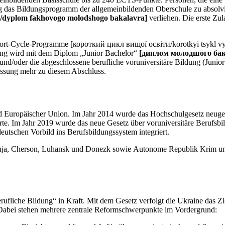
eitig das Bildungsprogramm der allgemeinbildenden Oberschule zu abso
dyplom fakhovogo molodshogo bakalavra]
verliehen. Die erste Zul
ort-Cycle-Programme [короткий цикл вищої освіти/korotkyi tsykl vys
ung wird mit dem Diplom „Junior Bachelor“
[диплом молодшого бак
und/oder die abgeschlossene berufliche voruniversitäre Bildung (Juni
lassung mehr zu diesem Abschluss.
nd Europäischer Union. Im Jahr 2014 wurde das Hochschulgesetz neugeo
. Im Jahr 2019 wurde das neue Gesetz über voruniversitäre Berufsbil
utschen Vorbild ins Berufsbildungssystem integriert.
hschja, Cherson, Luhansk und Donezk sowie Autonome Republik Krim und
ufliche Bildung“ in Kraft. Mit dem Gesetz verfolgt die Ukraine das Zi
 Dabei stehen mehrere zentrale Reformschwerpunkte im Vordergrund: