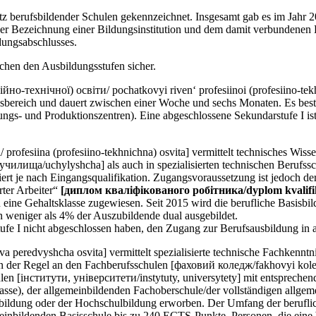
tz berufsbildender Schulen gekennzeichnet. Insgesamt gab es im Jahr 
r Bezeichnung einer Bildungsinstitution und dem damit verbundenen B
dungsabschlusses.
schen den Ausbildungsstufen sicher.
технічної) освіти/ pochatkovyi riven‘ profesiinoi (profesiino-tekhnic
gsbereich und dauert zwischen einer Woche und sechs Monaten. Es bes
gs- und Produktionszentren). Eine abgeschlossene Sekundarstufe I ist 
rofesiina (profesiino-tekhnichna) osvita] vermittelt technisches Wiss
 [училища/uchylyshcha] als auch in spezialisierten technischen Berufs
iiert je nach Eingangsqualifikation. Zugangsvoraussetzung ist jedoch d
rter Arbeiter“
[диплом кваліфікованого робітника/dyplom kvalifi
 eine Gehaltsklasse zugewiesen. Seit 2015 wird die berufliche Basisbil
 weniger als 4% der Auszubildende dual ausgebildet.
fe I nicht abgeschlossen haben, den Zugang zur Berufsausbildung in
a peredvyshcha osvita] vermittelt spezialisierte technische Fachkenn
 in der Regel an den Fachberufsschulen [фаховий коледж/fakhovyi kole
en [інститути, університети/instytuty, universytety] mit entsprechend
asse), der allgemeinbildenden Fachoberschule/der vollständigen allgem
usbildung oder der Hochschulbildung erworben. Der Umfang der beruflic
nbildenden Basisschule bis zu 240 ECTS-Punkte. Personen, die eine be