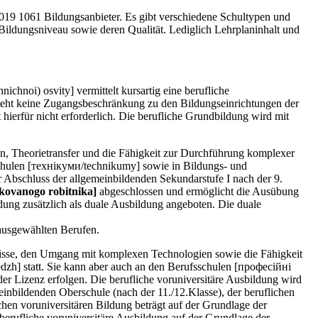
2019 1061 Bildungsanbieter. Es gibt verschiedene Schultypen und
ildungsniveau sowie deren Qualität. Lediglich Lehrplaninhalt und
hnoi) osvity] vermittelt kursartig eine berufliche
teht keine Zugangsbeschränkung zu den Bildungseinrichtungen der
hierfür nicht erforderlich. Die berufliche Grundbildung wird mit
en, Theorietransfer und die Fähigkeit zur Durchführung komplexer
schulen [технікуми/technikumy] sowie in Bildungs- und
er Abschluss der allgemeinbildenden Sekundarstufe I nach der 9.
kovanogo robitnika]
abgeschlossen und ermöglicht die Ausübung
dung zusätzlich als duale Ausbildung angeboten. Die duale
 ausgewählten Berufen.
tnisse, den Umgang mit komplexen Technologien sowie die Fähigkeit
dzh] statt. Sie kann aber auch an den Berufsschulen [професійні
er Lizenz erfolgen. Die berufliche voruniversitäre Ausbildung wird
einbildenden Oberschule (nach der 11./12.Klasse), der beruflichen
hen voruniversitären Bildung beträgt auf der Grundlage der
rufliche voruniversitäre Ausbildung auf der Grundlage der