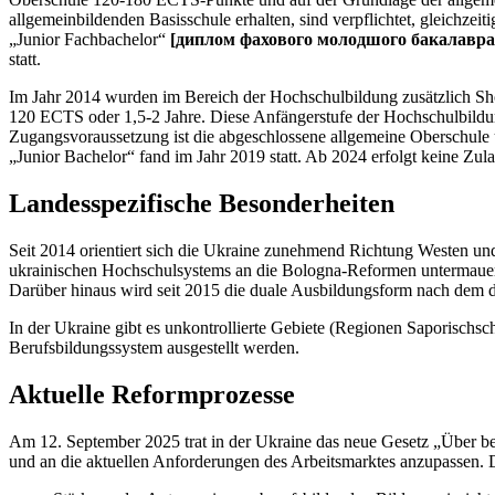
allgemeinbildenden Basisschule erhalten, sind verpflichtet, gleichz
„Junior Fachbachelor“
[диплом фахового молодшого бакалавра/
statt.
Im Jahr 2014 wurden im Bereich der Hochschulbildung zusätzlich Sh
120 ECTS oder 1,5-2 Jahre. Diese Anfängerstufe der Hochschulbild
Zugangsvoraussetzung ist die abgeschlossene allgemeine Oberschule 
„Junior Bachelor“ fand im Jahr 2019 statt. Ab 2024 erfolgt keine Zu
Landesspezifische Besonderheiten
Seit 2014 orientiert sich die Ukraine zunehmend Richtung Westen u
ukrainischen Hochschulsystems an die Bologna-Reformen untermauerte
Darüber hinaus wird seit 2015 die duale Ausbildungsform nach dem de
In der Ukraine gibt es unkontrollierte Gebiete (Regionen Saporisc
Berufsbildungssystem ausgestellt werden.
Aktuelle Reformprozesse
Am 12. September 2025 trat in der Ukraine das neue Gesetz „Über ber
und an die aktuellen Anforderungen des Arbeitsmarktes anzupassen.