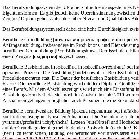
Das Berufsbildungssystem der Ukraine ist durch ein ausgedehntes Ne
Eigentumsformen. Es gibt jedoch keine Übereinstimmung zwischen de
Zeugnis/ Diplom geben Aufschluss über Niveau und Qualität des Bil
Das Berufsbildungssystem stellt dabei eine hohe Durchlässigkeit zwi
Berufliche Grundbildung [початковий рівень професійної (професійно-
Anfangsausbildung, insbesondere im Produktions- und Dienstleistun
beruflichen Grundbildung (Berufsbildungskurse, Berufsschulen, Bildun
einem Zeugnis
[свiдоцтво]
abgeschlossen.
Berufliche Basisbildung [професійна (професійно-технічна) освіта/ p
operativer Prozesse. Die Ausbildung findet sowohl in Berufsschulen
Produktionszentren statt. Die Dauer der beruflichen Basisbildung var
Klasse. Die berufliche Basisbildung wird mit dem Diplom „Qualifizie
eines Berufs. Mit dem Abschlusszeugnis wird auch eine Einstufung in
Ausbildungsform befindet sich noch im Ausbau. Im Jahr 2019 wurden
Ausnahmeregelungen ermöglichen auch Personen, die die Sekundarstu
Berufliche voruniversitäre Bildung [фахова передвища освіта/fakhov
zur Problemlösung in atypischen Situationen. Die Ausbildung findet
училища/profesiini uchylyshcha], Lyzeen [ліцеї/litsei] und Hochschul
auf der Grundlage der allgemeinbildenden Basisschule (nach der 9.Kl
(beruflich-technischen) Bildung, der beruflichen voruniversitären A
Oberschule 120-180 ECTS-Punkte und auf der Grundlage der allgemei