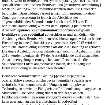
findet sowohl in Berufsschulen [училища/uchylyshcha] als auch in
spezialisierten technischen Berufsschulen [технікуми/technikumy]
sowie in Bildungs- und Produktionszentren statt. Die Dauer der
beruflichen Basisbildung variiert je nach Eingangsqualifikation.
Zugangsvoraussetzung ist jedoch der Abschluss der
allgemeinbildenden Sekundarstufe I nach der 9. Klasse. Die
berufliche Basisbildung wird mit dem Diplom „Qualifizierter
Arbeiter“
[диплом кваліфікованого робітника/dyplom
kvalifikovanogo robitnika]
abgeschlossen und ermöglicht die
Ausübung eines Berufs. Mit dem Abschlusszeugnis wird auch eine
Einstufung in eine Gehaltsklasse zugewiesen. Seit 2015 wird die
berufliche Basisbildung zusätzlich als duale Ausbildung angeboten.
Die duale Ausbildungsform befindet sich noch im Ausbau. Im Jahr
2019 wurden weniger als 4% der Auszubildende dual ausgebildet.
Ausnahmeregelungen ermöglichen auch Personen, die die
Sekundarstufe I nicht abgeschlossen haben, den Zugang zur
Berufsausbildung in ausgewählten Berufen.
Berufliche voruniversitäre Bildung [фахова передвища
освіта/fakhova peredvyshcha osvita] vermittelt spezialisierte
technische Fachkenntnisse, den Umgang mit komplexen
Technologien sowie die Fähigkeit zur Problemlösung in atypischen
Situationen. Die Ausbildung findet in der Regel an den
Fachberufsschulen [фаховий коледж/fakhovyi koledzh] statt. Sie
kann aber auch an den Berufsschulen [професійні