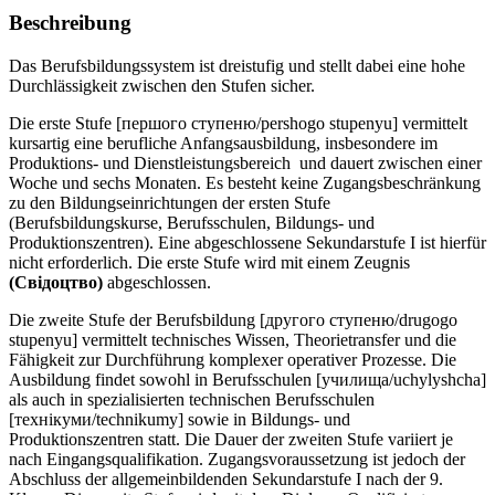
Beschreibung
Das Berufsbildungssystem ist dreistufig und stellt dabei eine hohe
Durchlässigkeit zwischen den Stufen sicher.
Die erste Stufe [першого ступеню/pershogo stupenyu] vermittelt
kursartig eine berufliche Anfangsausbildung, insbesondere im
Produktions- und Dienstleistungsbereich und dauert zwischen einer
Woche und sechs Monaten. Es besteht keine Zugangsbeschränkung
zu den Bildungseinrichtungen der ersten Stufe
(Berufsbildungskurse, Berufsschulen, Bildungs- und
Produktionszentren). Eine abgeschlossene Sekundarstufe I ist hierfür
nicht erforderlich. Die erste Stufe wird mit einem Zeugnis
(Свiдоцтво)
abgeschlossen.
Die zweite Stufe der Berufsbildung [другого ступеню/drugogo
stupenyu] vermittelt technisches Wissen, Theorietransfer und die
Fähigkeit zur Durchführung komplexer operativer Prozesse. Die
Ausbildung findet sowohl in Berufsschulen [училища/uchylyshcha]
als auch in spezialisierten technischen Berufsschulen
[технікуми/technikumy] sowie in Bildungs- und
Produktionszentren statt. Die Dauer der zweiten Stufe variiert je
nach Eingangsqualifikation. Zugangsvoraussetzung ist jedoch der
Abschluss der allgemeinbildenden Sekundarstufe I nach der 9.