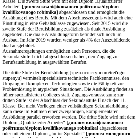
Klasse. Die zweite Stufe wird mit dem Diplom „Qualifizierter
Arbeiter“
[диплом кваліфікованого робітника/dyplom
kvalifikovanogo robitnika]
abgeschlossen und ermöglicht die
Ausübung eines Berufs. Mit dem Abschlusszeugnis wird auch eine
Einstufung in eine Gehaltsklasse zugewiesen. Seit 2015 wird die
zweite Stufe der Berufsbildung zusätzlich als duale Ausbildung
angeboten. Die duale Ausbildungsform befindet sich noch im
Ausbau. Im Jahr 2019 wurden weniger als 4% der Auszubildende
dual ausgebildet.
Ausnahmeregelungen ermöglichen auch Personen, die die
Sekundarstufe I nicht abgeschlossen haben, den Zugang zur
Berufsausbildung in ausgewählten Berufen.
Die dritte Stufe der Berufsbildung [третього ступеню/tret'ogo
stupenyu] vermittelt spezialisierte technische Fachkenntnisse, den
Umgang mit komplexen Technologien sowie die Fähigkeit zur
Problemlösung in atypischen Situationen. Die Ausbildung findet an
höher spezialisierten Colleges statt. Zugangsvoraussetzung zur
dritten Stufe ist der Abschluss der Sekundarstufe II nach der 11.
Klasse. Bei nicht Vorliegen einer vollständigen Sekundarbildung
kann diese im Rahmen einer zweijährigen, komplementären
Ausbildung parallel erworben werden. Die dritte Stufe wird mit dem
Diplom „Qualifizierter Arbeiter“
[диплом кваліфікованого
робітника/dyplom kvalifikovanogo robitnika]
abgeschlossen
oder mit einem Diplom „Junior Spezialist“
[диплом молодшого