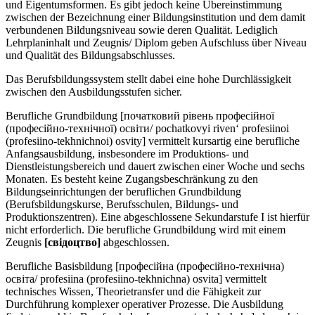
und Eigentumsformen. Es gibt jedoch keine Übereinstimmung
zwischen der Bezeichnung einer Bildungsinstitution und dem damit
verbundenen Bildungsniveau sowie deren Qualität. Lediglich
Lehrplaninhalt und Zeugnis/ Diplom geben Aufschluss über Niveau
und Qualität des Bildungsabschlusses.
Das Berufsbildungssystem stellt dabei eine hohe Durchlässigkeit
zwischen den Ausbildungsstufen sicher.
Berufliche Grundbildung [початковий рівень професійної
(професійно-технічної) освіти/ pochatkovyi riven‘ profesiinoi
(profesiino-tekhnichnoi) osvity] vermittelt kursartig eine berufliche
Anfangsausbildung, insbesondere im Produktions- und
Dienstleistungsbereich und dauert zwischen einer Woche und sechs
Monaten. Es besteht keine Zugangsbeschränkung zu den
Bildungseinrichtungen der beruflichen Grundbildung
(Berufsbildungskurse, Berufsschulen, Bildungs- und
Produktionszentren). Eine abgeschlossene Sekundarstufe I ist hierfür
nicht erforderlich. Die berufliche Grundbildung wird mit einem
Zeugnis
[свiдоцтво]
abgeschlossen.
Berufliche Basisbildung [професійна (професійно-технічна)
освіта/ profesiina (profesiino-tekhnichna) osvita] vermittelt
technisches Wissen, Theorietransfer und die Fähigkeit zur
Durchführung komplexer operativer Prozesse. Die Ausbildung