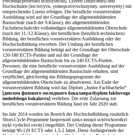
училища/profesiini uchylyshcha], Lyzeen [ліцеї/litsei] und
Hochschulen [інститути, університети/instytuty, universytety] mit
entsprechender Lizenz erfolgen. Die berufliche voruniversitäre
Ausbildung wird auf der Grundlage der allgemeinbildenden
Basisschule (nach der 9.Klasse), der allgemeinbildenden
Fachoberschule/der vollständigen allgemeinbildenden Oberschule
(nach der 11./12.Klasse), der beruflichen (beruflich-technischen)
Bildung, der beruflichen voruniversitären Ausbildung oder der
Hochschulbildung erworben. Der Umfang der beruflichen
voruniversitären Bildung beträgt auf der Grundlage der Oberschule
120-180 ECTS-Punkte und auf der Grundlage der
allgemeinbildenden Basisschule bis zu 240 ECTS-Punkte.
Personen, die eine berufliche voruniversitäre Ausbildung auf der
Grundlage der allgemeinbildenden Basisschule erhalten, sind
verpflichtet, gleichzeitig das Bildungsprogramm der
allgemeinbildenden Oberschule zu absolvieren. Am Ende der
voruniversitären Bildung wird das Diplom „Junior Fachbachelor“
[диплом фахового молодшого бакалавра/dyplom fakhovogo
molodshogo bakalavra]
verliehen. Die erste Zulassung zur
beruflichen voruniversitären Bildung fand im Jahr 2020 statt.
Im Jahr 2014 wurden im Bereich der Hochschulbildung zusätzlich
Short-Cycle-Programme [короткий цикл вищої освіти/korotkyi
tsykl vyshchoi osvity] eingeführt. Der Umfang dieser Programme
beträgt 90-120 ECTS oder 1,5-2 Jahre. Diese Anfängerstufe der