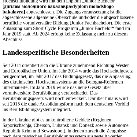
Hochschulbildung wird mit dem Diplom „Junior Bachelor“
[диплом молодшого бакалавра/dyplom molodshogo
bakalavra]
abgeschlossen. Die Zugangsvoraussetzung ist die
abgeschlossene allgemeine Oberschule und/oder die abgeschlossene
berufliche voruniversitäre Bildung (Junior Fachbachelor). Die erste
Zulassung zum Short-Cycle-Programm „Junior Bachelor“ fand im
Jahr 2019 statt. Ab 2024 erfolgt keine Zulassung mehr zu diesem
Abschluss.
Landesspezifische Besonderheiten
Seit 2014 orientiert sich die Ukraine zunehmend Richtung Westen
und Europäischer Union. Im Jahr 2014 wurde das Hochschulgesetz
neugeordnet, im Jahr 2017 das Bildungsgesetz, das die Anpassung
des ukrainischen Hochschulsystems an die Bologna-Reformen
untermauerte. Im Jahr 2019 wurde das neue Gesetz über
voruniversitäre Berufsbildung verabschiedet. Das
Berufsbildungsgesetz wird noch entwickelt. Darüber hinaus wird
seit 2015 die duale Ausbildungsform nach dem deutschen Vorbild
ins Berufsbildungssystem integriert.
In der Ukraine gibt es unkontrollierte Gebiete (Regionen
Saporischschja, Cherson, Luhansk und Donezk sowie Autonome
Republik Krim und Sewastopol), in denen zurzeit die Zeugnisse
nach dem russischen Berufsbildungssystem ausgestellt werden.