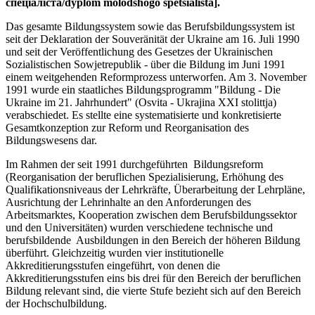
спеціаліста/dyplom molodshogo spetsialista].
Das gesamte Bildungssystem sowie das Berufsbildungssystem ist
seit der Deklaration der Souveränität der Ukraine am 16. Juli 1990
und seit der Veröffentlichung des Gesetzes der Ukrainischen
Sozialistischen Sowjetrepublik - über die Bildung im Juni 1991
einem weitgehenden Reformprozess unterworfen. Am 3. November
1991 wurde ein staatliches Bildungsprogramm "Bildung - Die
Ukraine im 21. Jahrhundert" (Osvita - Ukrajina XXI stolittja)
verabschiedet. Es stellte eine systematisierte und konkretisierte
Gesamtkonzeption zur Reform und Reorganisation des
Bildungswesens dar.
Im Rahmen der seit 1991 durchgeführten Bildungsreform
(Reorganisation der beruflichen Spezialisierung, Erhöhung des
Qualifikationsniveaus der Lehrkräfte, Überarbeitung der Lehrpläne,
Ausrichtung der Lehrinhalte an den Anforderungen des
Arbeitsmarktes, Kooperation zwischen dem Berufsbildungssektor
und den Universitäten) wurden verschiedene technische und
berufsbildende Ausbildungen in den Bereich der höheren Bildung
überführt. Gleichzeitig wurden vier institutionelle
Akkreditierungsstufen eingeführt, von denen die
Akkreditierungsstufen eins bis drei für den Bereich der beruflichen
Bildung relevant sind, die vierte Stufe bezieht sich auf den Bereich
der Hochschulbildung.