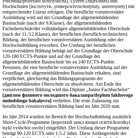
училища/profesiini uchylyshcha], Lyzeen [ліцеї/litsei] und
Hochschulen [інститути, університети/instytuty, universytety] mit
entsprechender Lizenz erfolgen. Die berufliche voruniversitäre
Ausbildung wird auf der Grundlage der allgemeinbildenden
Basisschule (nach der 9.Klasse), der allgemeinbildenden
Fachoberschule/der vollständigen allgemeinbildenden Oberschule
(nach der 11./12.Klasse), der beruflichen (beruflich-technischen)
Bildung, der beruflichen voruniversitären Ausbildung oder der
Hochschulbildung erworben. Der Umfang der beruflichen
voruniversitären Bildung beträgt auf der Grundlage der Oberschule
120-180 ECTS-Punkte und auf der Grundlage der
allgemeinbildenden Basisschule bis zu 240 ECTS-Punkte.
Personen, die eine berufliche voruniversitäre Ausbildung auf der
Grundlage der allgemeinbildenden Basisschule erhalten, sind
verpflichtet, gleichzeitig das Bildungsprogramm der
allgemeinbildenden Oberschule zu absolvieren. Am Ende der
voruniversitären Bildung wird das Diplom „Junior Fachbachelor“
[диплом фахового молодшого бакалавра/dyplom fakhovogo
molodshogo bakalavra]
verliehen. Die erste Zulassung zur
beruflichen voruniversitären Bildung fand im Jahr 2020 statt.
Im Jahr 2014 wurden im Bereich der Hochschulbildung zusätzlich
Short-Cycle-Programme [короткий цикл вищої освіти/korotkyi
tsykl vyshchoi osvity] eingeführt. Der Umfang dieser Programme
beträgt 90-120 ECTS oder 1,5-2 Jahre. Diese Anfängerstufe der