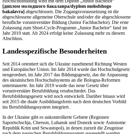
Hochschulbildung wird mit dem Diplom „Junior Bachelor“
[диплом молодшого бакалавра/dyplom molodshogo
bakalavra]
abgeschlossen. Die Zugangsvoraussetzung ist die
abgeschlossene allgemeine Oberschule und/oder die abgeschlossene
berufliche voruniversitäre Bildung (Junior Fachbachelor). Die erste
Zulassung zum Short-Cycle-Programm „Junior Bachelor“ fand im
Jahr 2019 statt. Ab 2024 erfolgt keine Zulassung mehr zu diesem
Abschluss.
Landesspezifische Besonderheiten
Seit 2014 orientiert sich die Ukraine zunehmend Richtung Westen
und Europäischer Union. Im Jahr 2014 wurde das Hochschulgesetz
neugeordnet, im Jahr 2017 das Bildungsgesetz, das die Anpassung
des ukrainischen Hochschulsystems an die Bologna-Reformen
untermauerte. Im Jahr 2019 wurde das neue Gesetz über
voruniversitäre Berufsbildung verabschiedet. Das
Berufsbildungsgesetz wird noch entwickelt. Darüber hinaus wird
seit 2015 die duale Ausbildungsform nach dem deutschen Vorbild
ins Berufsbildungssystem integriert.
In der Ukraine gibt es unkontrollierte Gebiete (Regionen
Saporischschja, Cherson, Luhansk und Donezk sowie Autonome
Republik Krim und Sewastopol), in denen zurzeit die Zeugnisse
nach dem russischen Berufsbildungssystem ausgestellt werden.