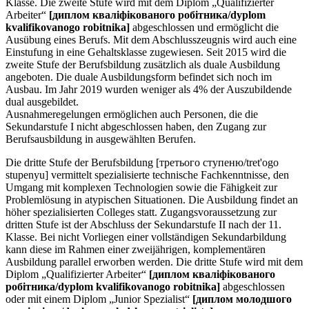
Klasse. Die zweite Stufe wird mit dem Diplom „Qualifizierter
Arbeiter“
[диплом кваліфікованого робітника/dyplom
kvalifikovanogo robitnika]
abgeschlossen und ermöglicht die
Ausübung eines Berufs. Mit dem Abschlusszeugnis wird auch eine
Einstufung in eine Gehaltsklasse zugewiesen. Seit 2015 wird die
zweite Stufe der Berufsbildung zusätzlich als duale Ausbildung
angeboten. Die duale Ausbildungsform befindet sich noch im
Ausbau. Im Jahr 2019 wurden weniger als 4% der Auszubildende
dual ausgebildet.
Ausnahmeregelungen ermöglichen auch Personen, die die
Sekundarstufe I nicht abgeschlossen haben, den Zugang zur
Berufsausbildung in ausgewählten Berufen.
Die dritte Stufe der Berufsbildung [третього ступеню/tret'ogo
stupenyu] vermittelt spezialisierte technische Fachkenntnisse, den
Umgang mit komplexen Technologien sowie die Fähigkeit zur
Problemlösung in atypischen Situationen. Die Ausbildung findet an
höher spezialisierten Colleges statt. Zugangsvoraussetzung zur
dritten Stufe ist der Abschluss der Sekundarstufe II nach der 11.
Klasse. Bei nicht Vorliegen einer vollständigen Sekundarbildung
kann diese im Rahmen einer zweijährigen, komplementären
Ausbildung parallel erworben werden. Die dritte Stufe wird mit dem
Diplom „Qualifizierter Arbeiter“
[диплом кваліфікованого
робітника/dyplom kvalifikovanogo robitnika]
abgeschlossen
oder mit einem Diplom „Junior Spezialist“
[диплом молодшого