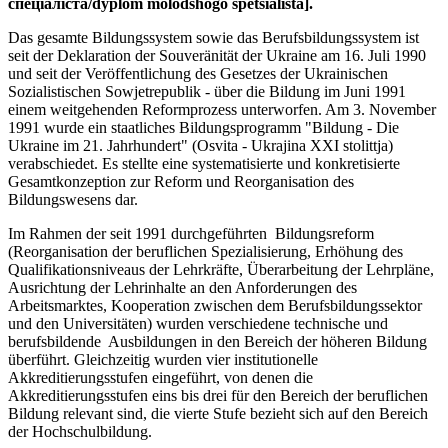
спеціаліста/dyplom molodshogo spetsialista].
Das gesamte Bildungssystem sowie das Berufsbildungssystem ist
seit der Deklaration der Souveränität der Ukraine am 16. Juli 1990
und seit der Veröffentlichung des Gesetzes der Ukrainischen
Sozialistischen Sowjetrepublik - über die Bildung im Juni 1991
einem weitgehenden Reformprozess unterworfen. Am 3. November
1991 wurde ein staatliches Bildungsprogramm "Bildung - Die
Ukraine im 21. Jahrhundert" (Osvita - Ukrajina XXI stolittja)
verabschiedet. Es stellte eine systematisierte und konkretisierte
Gesamtkonzeption zur Reform und Reorganisation des
Bildungswesens dar.
Im Rahmen der seit 1991 durchgeführten Bildungsreform
(Reorganisation der beruflichen Spezialisierung, Erhöhung des
Qualifikationsniveaus der Lehrkräfte, Überarbeitung der Lehrpläne,
Ausrichtung der Lehrinhalte an den Anforderungen des
Arbeitsmarktes, Kooperation zwischen dem Berufsbildungssektor
und den Universitäten) wurden verschiedene technische und
berufsbildende Ausbildungen in den Bereich der höheren Bildung
überführt. Gleichzeitig wurden vier institutionelle
Akkreditierungsstufen eingeführt, von denen die
Akkreditierungsstufen eins bis drei für den Bereich der beruflichen
Bildung relevant sind, die vierte Stufe bezieht sich auf den Bereich
der Hochschulbildung.