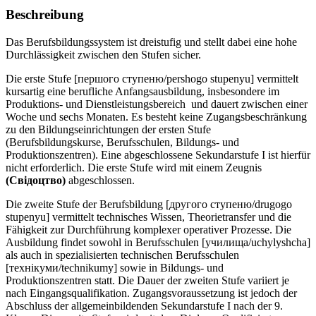
Beschreibung
Das Berufsbildungssystem ist dreistufig und stellt dabei eine hohe
Durchlässigkeit zwischen den Stufen sicher.
Die erste Stufe [першого ступеню/pershogo stupenyu] vermittelt
kursartig eine berufliche Anfangsausbildung, insbesondere im
Produktions- und Dienstleistungsbereich und dauert zwischen einer
Woche und sechs Monaten. Es besteht keine Zugangsbeschränkung
zu den Bildungseinrichtungen der ersten Stufe
(Berufsbildungskurse, Berufsschulen, Bildungs- und
Produktionszentren). Eine abgeschlossene Sekundarstufe I ist hierfür
nicht erforderlich. Die erste Stufe wird mit einem Zeugnis
(Свiдоцтво)
abgeschlossen.
Die zweite Stufe der Berufsbildung [другого ступеню/drugogo
stupenyu] vermittelt technisches Wissen, Theorietransfer und die
Fähigkeit zur Durchführung komplexer operativer Prozesse. Die
Ausbildung findet sowohl in Berufsschulen [училища/uchylyshcha]
als auch in spezialisierten technischen Berufsschulen
[технікуми/technikumy] sowie in Bildungs- und
Produktionszentren statt. Die Dauer der zweiten Stufe variiert je
nach Eingangsqualifikation. Zugangsvoraussetzung ist jedoch der
Abschluss der allgemeinbildenden Sekundarstufe I nach der 9.