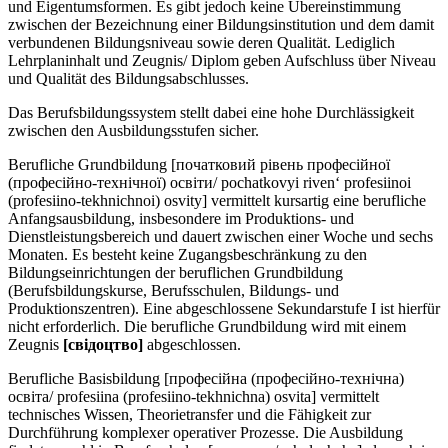
und Eigentumsformen. Es gibt jedoch keine Übereinstimmung
zwischen der Bezeichnung einer Bildungsinstitution und dem damit
verbundenen Bildungsniveau sowie deren Qualität. Lediglich
Lehrplaninhalt und Zeugnis/ Diplom geben Aufschluss über Niveau
und Qualität des Bildungsabschlusses.
Das Berufsbildungssystem stellt dabei eine hohe Durchlässigkeit
zwischen den Ausbildungsstufen sicher.
Berufliche Grundbildung [початковий рівень професійної
(професійно-технічної) освіти/ pochatkovyi riven‘ profesiinoi
(profesiino-tekhnichnoi) osvity] vermittelt kursartig eine berufliche
Anfangsausbildung, insbesondere im Produktions- und
Dienstleistungsbereich und dauert zwischen einer Woche und sechs
Monaten. Es besteht keine Zugangsbeschränkung zu den
Bildungseinrichtungen der beruflichen Grundbildung
(Berufsbildungskurse, Berufsschulen, Bildungs- und
Produktionszentren). Eine abgeschlossene Sekundarstufe I ist hierfür
nicht erforderlich. Die berufliche Grundbildung wird mit einem
Zeugnis
[свiдоцтво]
abgeschlossen.
Berufliche Basisbildung [професійна (професійно-технічна)
освіта/ profesiina (profesiino-tekhnichna) osvita] vermittelt
technisches Wissen, Theorietransfer und die Fähigkeit zur
Durchführung komplexer operativer Prozesse. Die Ausbildung