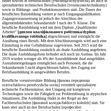
findet sowohl in Berufsschulen [училища/uchylyshcha] als auch in
spezialisierten technischen Berufsschulen [технікуми/technikumy]
sowie in Bildungs- und Produktionszentren statt. Die Dauer der
beruflichen Basisbildung variiert je nach Eingangsqualifikation.
Zugangsvoraussetzung ist jedoch der Abschluss der
allgemeinbildenden Sekundarstufe I nach der 9. Klasse. Die
berufliche Basisbildung wird mit dem Diplom „Qualifizierter
Arbeiter“
[диплом кваліфікованого робітника/dyplom
kvalifikovanogo robitnika]
abgeschlossen und ermöglicht die
Ausübung eines Berufs. Mit dem Abschlusszeugnis wird auch eine
Einstufung in eine Gehaltsklasse zugewiesen. Seit 2015 wird die
berufliche Basisbildung zusätzlich als duale Ausbildung angeboten.
Die duale Ausbildungsform befindet sich noch im Ausbau. Im Jahr
2019 wurden weniger als 4% der Auszubildende dual ausgebildet.
Ausnahmeregelungen ermöglichen auch Personen, die die
Sekundarstufe I nicht abgeschlossen haben, den Zugang zur
Berufsausbildung in ausgewählten Berufen.
Berufliche voruniversitäre Bildung [фахова передвища
освіта/fakhova peredvyshcha osvita] vermittelt spezialisierte
technische Fachkenntnisse, den Umgang mit komplexen
Technologien sowie die Fähigkeit zur Problemlösung in atypischen
Situationen. Die Ausbildung findet in der Regel an den
Fachberufsschulen [фаховий коледж/fakhovyi koledzh] statt. Sie
kann aber auch an den Berufsschulen [професійні