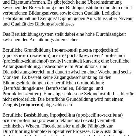
und Eigentumsformen. Es gibt jedoch keine Übereinstimmung
zwischen der Bezeichnung einer Bildungsinstitution und dem damit
verbundenen Bildungsniveau sowie deren Qualität. Lediglich
Lehrplaninhalt und Zeugnis/ Diplom geben Aufschluss über Niveau
und Qualität des Bildungsabschlusses.
Das Berufsbildungssystem stellt dabei eine hohe Durchlässigkeit
zwischen den Ausbildungsstufen sicher.
Berufliche Grundbildung [початковий рівень професійної
(професійно-технічної) освіти/ pochatkovyi riven‘ profesiinoi
(profesiino-tekhnichnoi) osvity] vermittelt kursartig eine berufliche
Anfangsausbildung, insbesondere im Produktions- und
Dienstleistungsbereich und dauert zwischen einer Woche und sechs
Monaten. Es besteht keine Zugangsbeschränkung zu den
Bildungseinrichtungen der beruflichen Grundbildung
(Berufsbildungskurse, Berufsschulen, Bildungs- und
Produktionszentren). Eine abgeschlossene Sekundarstufe I ist hierfür
nicht erforderlich. Die berufliche Grundbildung wird mit einem
Zeugnis
[свiдоцтво]
abgeschlossen.
Berufliche Basisbildung [професійна (професійно-технічна)
освіта/ profesiina (profesiino-tekhnichna) osvita] vermittelt
technisches Wissen, Theorietransfer und die Fähigkeit zur
Durchführung komplexer operativer Prozesse. Die Ausbildung