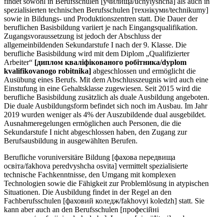
findet sowohl in Berufsschulen [училища/uchylyshcha] als auch in
spezialisierten technischen Berufsschulen [технікуми/technikumy]
sowie in Bildungs- und Produktionszentren statt. Die Dauer der
beruflichen Basisbildung variiert je nach Eingangsqualifikation.
Zugangsvoraussetzung ist jedoch der Abschluss der
allgemeinbildenden Sekundarstufe I nach der 9. Klasse. Die
berufliche Basisbildung wird mit dem Diplom „Qualifizierter
Arbeiter“
[диплом кваліфікованого робітника/dyplom
kvalifikovanogo robitnika]
abgeschlossen und ermöglicht die
Ausübung eines Berufs. Mit dem Abschlusszeugnis wird auch eine
Einstufung in eine Gehaltsklasse zugewiesen. Seit 2015 wird die
berufliche Basisbildung zusätzlich als duale Ausbildung angeboten.
Die duale Ausbildungsform befindet sich noch im Ausbau. Im Jahr
2019 wurden weniger als 4% der Auszubildende dual ausgebildet.
Ausnahmeregelungen ermöglichen auch Personen, die die
Sekundarstufe I nicht abgeschlossen haben, den Zugang zur
Berufsausbildung in ausgewählten Berufen.
Berufliche voruniversitäre Bildung [фахова передвища
освіта/fakhova peredvyshcha osvita] vermittelt spezialisierte
technische Fachkenntnisse, den Umgang mit komplexen
Technologien sowie die Fähigkeit zur Problemlösung in atypischen
Situationen. Die Ausbildung findet in der Regel an den
Fachberufsschulen [фаховий коледж/fakhovyi koledzh] statt. Sie
kann aber auch an den Berufsschulen [професійні