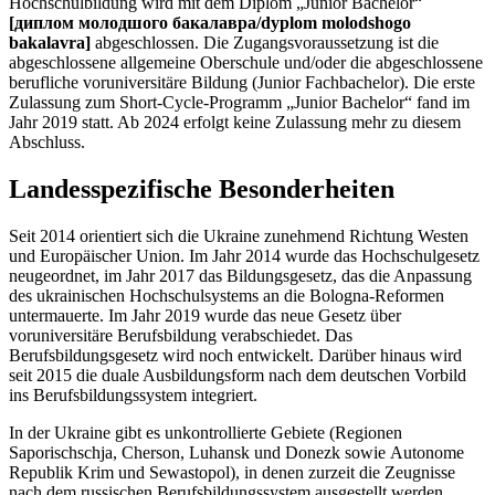
Hochschulbildung wird mit dem Diplom „Junior Bachelor“
[диплом молодшого бакалавра/dyplom molodshogo
bakalavra]
abgeschlossen. Die Zugangsvoraussetzung ist die
abgeschlossene allgemeine Oberschule und/oder die abgeschlossene
berufliche voruniversitäre Bildung (Junior Fachbachelor). Die erste
Zulassung zum Short-Cycle-Programm „Junior Bachelor“ fand im
Jahr 2019 statt. Ab 2024 erfolgt keine Zulassung mehr zu diesem
Abschluss.
Landesspezifische Besonderheiten
Seit 2014 orientiert sich die Ukraine zunehmend Richtung Westen
und Europäischer Union. Im Jahr 2014 wurde das Hochschulgesetz
neugeordnet, im Jahr 2017 das Bildungsgesetz, das die Anpassung
des ukrainischen Hochschulsystems an die Bologna-Reformen
untermauerte. Im Jahr 2019 wurde das neue Gesetz über
voruniversitäre Berufsbildung verabschiedet. Das
Berufsbildungsgesetz wird noch entwickelt. Darüber hinaus wird
seit 2015 die duale Ausbildungsform nach dem deutschen Vorbild
ins Berufsbildungssystem integriert.
In der Ukraine gibt es unkontrollierte Gebiete (Regionen
Saporischschja, Cherson, Luhansk und Donezk sowie Autonome
Republik Krim und Sewastopol), in denen zurzeit die Zeugnisse
nach dem russischen Berufsbildungssystem ausgestellt werden.