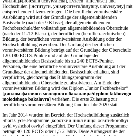
училища/profesiini uchylyshcha], Lyzeen [ліцеї/litsei] und
Hochschulen [інститути, університети/instytuty, universytety] mit
entsprechender Lizenz erfolgen. Die berufliche voruniversitäre
Ausbildung wird auf der Grundlage der allgemeinbildenden
Basisschule (nach der 9.Klasse), der allgemeinbildenden
Fachoberschule/der vollständigen allgemeinbildenden Oberschule
(nach der 11./12.Klasse), der beruflichen (beruflich-technischen)
Bildung, der beruflichen voruniversitären Ausbildung oder der
Hochschulbildung erworben. Der Umfang der beruflichen
voruniversitären Bildung beträgt auf der Grundlage der Oberschule
120-180 ECTS-Punkte und auf der Grundlage der
allgemeinbildenden Basisschule bis zu 240 ECTS-Punkte.
Personen, die eine berufliche voruniversitäre Ausbildung auf der
Grundlage der allgemeinbildenden Basisschule erhalten, sind
verpflichtet, gleichzeitig das Bildungsprogramm der
allgemeinbildenden Oberschule zu absolvieren. Am Ende der
voruniversitären Bildung wird das Diplom „Junior Fachbachelor“
[диплом фахового молодшого бакалавра/dyplom fakhovogo
molodshogo bakalavra]
verliehen. Die erste Zulassung zur
beruflichen voruniversitären Bildung fand im Jahr 2020 statt.
Im Jahr 2014 wurden im Bereich der Hochschulbildung zusätzlich
Short-Cycle-Programme [короткий цикл вищої освіти/korotkyi
tsykl vyshchoi osvity] eingeführt. Der Umfang dieser Programme
beträgt 90-120 ECTS oder 1,5-2 Jahre. Diese Anfängerstufe der