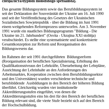
спеціаліста/dyplom molodshogo spetsialista].
Das gesamte Bildungssystem sowie das Berufsbildungssystem ist
seit der Deklaration der Souveränität der Ukraine am 16. Juli 1990
und seit der Veröffentlichung des Gesetzes der Ukrainischen
Sozialistischen Sowjetrepublik - über die Bildung im Juni 1991
einem weitgehenden Reformprozess unterworfen. Am 3. November
1991 wurde ein staatliches Bildungsprogramm "Bildung - Die
Ukraine im 21. Jahrhundert" (Osvita - Ukrajina XXI stolittja)
verabschiedet. Es stellte eine systematisierte und konkretisierte
Gesamtkonzeption zur Reform und Reorganisation des
Bildungswesens dar.
Im Rahmen der seit 1991 durchgeführten Bildungsreform
(Reorganisation der beruflichen Spezialisierung, Erhöhung des
Qualifikationsniveaus der Lehrkräfte, Überarbeitung der Lehrpläne,
Ausrichtung der Lehrinhalte an den Anforderungen des
Arbeitsmarktes, Kooperation zwischen dem Berufsbildungssektor
und den Universitäten) wurden verschiedene technische und
berufsbildende Ausbildungen in den Bereich der höheren Bildung
überführt. Gleichzeitig wurden vier institutionelle
Akkreditierungsstufen eingeführt, von denen die
Akkreditierungsstufen eins bis drei für den Bereich der beruflichen
Bildung relevant sind, die vierte Stufe bezieht sich auf den Bereich
der Hochschulbildung.