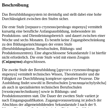
Beschreibung
Das Berufsbildungssystem ist dreistufig und stellt dabei eine hohe
Durchlässigkeit zwischen den Stufen sicher.
Die erste Stufe [першого ступеню/pershogo stupenyu] vermittelt
kursartig eine berufliche Anfangsausbildung, insbesondere im
Produktions- und Dienstleistungsbereich und dauert zwischen einer
Woche und sechs Monaten. Es besteht keine Zugangsbeschränkung
zu den Bildungseinrichtungen der ersten Stufe
(Berufsbildungskurse, Berufsschulen, Bildungs- und
Produktionszentren). Eine abgeschlossene Sekundarstufe I ist hierfür
nicht erforderlich. Die erste Stufe wird mit einem Zeugnis
(Свiдоцтво)
abgeschlossen.
Die zweite Stufe der Berufsbildung [другого ступеню/drugogo
stupenyu] vermittelt technisches Wissen, Theorietransfer und die
Fähigkeit zur Durchführung komplexer operativer Prozesse. Die
Ausbildung findet sowohl in Berufsschulen [училища/uchylyshcha]
als auch in spezialisierten technischen Berufsschulen
[технікуми/technikumy] sowie in Bildungs- und
Produktionszentren statt. Die Dauer der zweiten Stufe variiert je
nach Eingangsqualifikation. Zugangsvoraussetzung ist jedoch der
Abschluss der allgemeinbildenden Sekundarstufe I nach der 9.