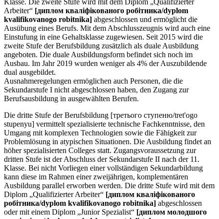
Klasse. Die zweite Stufe wird mit dem Diplom „Qualifizierter
Arbeiter“
[диплом кваліфікованого робітника/dyplom
kvalifikovanogo robitnika]
abgeschlossen und ermöglicht die
Ausübung eines Berufs. Mit dem Abschlusszeugnis wird auch eine
Einstufung in eine Gehaltsklasse zugewiesen. Seit 2015 wird die
zweite Stufe der Berufsbildung zusätzlich als duale Ausbildung
angeboten. Die duale Ausbildungsform befindet sich noch im
Ausbau. Im Jahr 2019 wurden weniger als 4% der Auszubildende
dual ausgebildet.
Ausnahmeregelungen ermöglichen auch Personen, die die
Sekundarstufe I nicht abgeschlossen haben, den Zugang zur
Berufsausbildung in ausgewählten Berufen.
Die dritte Stufe der Berufsbildung [третього ступеню/tret'ogo
stupenyu] vermittelt spezialisierte technische Fachkenntnisse, den
Umgang mit komplexen Technologien sowie die Fähigkeit zur
Problemlösung in atypischen Situationen. Die Ausbildung findet an
höher spezialisierten Colleges statt. Zugangsvoraussetzung zur
dritten Stufe ist der Abschluss der Sekundarstufe II nach der 11.
Klasse. Bei nicht Vorliegen einer vollständigen Sekundarbildung
kann diese im Rahmen einer zweijährigen, komplementären
Ausbildung parallel erworben werden. Die dritte Stufe wird mit dem
Diplom „Qualifizierter Arbeiter“
[диплом кваліфікованого
робітника/dyplom kvalifikovanogo robitnika]
abgeschlossen
oder mit einem Diplom „Junior Spezialist“
[диплом молодшого