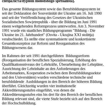
спеціаліста/dyplom molodshogo spetsialista].
Das gesamte Bildungssystem sowie das Berufsbildungssystem ist
seit der Deklaration der Souveränität der Ukraine am 16. Juli 1990
und seit der Veröffentlichung des Gesetzes der Ukrainischen
Sozialistischen Sowjetrepublik - über die Bildung im Juni 1991
einem weitgehenden Reformprozess unterworfen. Am 3. November
1991 wurde ein staatliches Bildungsprogramm "Bildung - Die
Ukraine im 21. Jahrhundert" (Osvita - Ukrajina XXI stolittja)
verabschiedet. Es stellte eine systematisierte und konkretisierte
Gesamtkonzeption zur Reform und Reorganisation des
Bildungswesens dar.
Im Rahmen der seit 1991 durchgeführten Bildungsreform
(Reorganisation der beruflichen Spezialisierung, Erhöhung des
Qualifikationsniveaus der Lehrkräfte, Überarbeitung der Lehrpläne,
Ausrichtung der Lehrinhalte an den Anforderungen des
Arbeitsmarktes, Kooperation zwischen dem Berufsbildungssektor
und den Universitäten) wurden verschiedene technische und
berufsbildende Ausbildungen in den Bereich der höheren Bildung
überführt. Gleichzeitig wurden vier institutionelle
Akkreditierungsstufen eingeführt, von denen die
Akkreditierungsstufen eins bis drei für den Bereich der beruflichen
Bildung relevant sind, die vierte Stufe bezieht sich auf den Bereich
der Hochschulbildung.