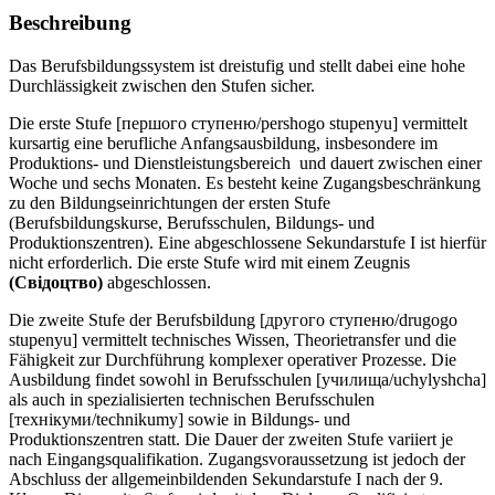
Beschreibung
Das Berufsbildungssystem ist dreistufig und stellt dabei eine hohe
Durchlässigkeit zwischen den Stufen sicher.
Die erste Stufe [першого ступеню/pershogo stupenyu] vermittelt
kursartig eine berufliche Anfangsausbildung, insbesondere im
Produktions- und Dienstleistungsbereich und dauert zwischen einer
Woche und sechs Monaten. Es besteht keine Zugangsbeschränkung
zu den Bildungseinrichtungen der ersten Stufe
(Berufsbildungskurse, Berufsschulen, Bildungs- und
Produktionszentren). Eine abgeschlossene Sekundarstufe I ist hierfür
nicht erforderlich. Die erste Stufe wird mit einem Zeugnis
(Свiдоцтво)
abgeschlossen.
Die zweite Stufe der Berufsbildung [другого ступеню/drugogo
stupenyu] vermittelt technisches Wissen, Theorietransfer und die
Fähigkeit zur Durchführung komplexer operativer Prozesse. Die
Ausbildung findet sowohl in Berufsschulen [училища/uchylyshcha]
als auch in spezialisierten technischen Berufsschulen
[технікуми/technikumy] sowie in Bildungs- und
Produktionszentren statt. Die Dauer der zweiten Stufe variiert je
nach Eingangsqualifikation. Zugangsvoraussetzung ist jedoch der
Abschluss der allgemeinbildenden Sekundarstufe I nach der 9.