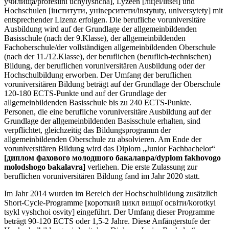
училища/profesiini uchylyshcha], Lyzeen [ліцеї/litsei] und
Hochschulen [інститути, університети/instytuty, universytety] mit
entsprechender Lizenz erfolgen. Die berufliche voruniversitäre
Ausbildung wird auf der Grundlage der allgemeinbildenden
Basisschule (nach der 9.Klasse), der allgemeinbildenden
Fachoberschule/der vollständigen allgemeinbildenden Oberschule
(nach der 11./12.Klasse), der beruflichen (beruflich-technischen)
Bildung, der beruflichen voruniversitären Ausbildung oder der
Hochschulbildung erworben. Der Umfang der beruflichen
voruniversitären Bildung beträgt auf der Grundlage der Oberschule
120-180 ECTS-Punkte und auf der Grundlage der
allgemeinbildenden Basisschule bis zu 240 ECTS-Punkte.
Personen, die eine berufliche voruniversitäre Ausbildung auf der
Grundlage der allgemeinbildenden Basisschule erhalten, sind
verpflichtet, gleichzeitig das Bildungsprogramm der
allgemeinbildenden Oberschule zu absolvieren. Am Ende der
voruniversitären Bildung wird das Diplom „Junior Fachbachelor“
[диплом фахового молодшого бакалавра/dyplom fakhovogo
molodshogo bakalavra]
verliehen. Die erste Zulassung zur
beruflichen voruniversitären Bildung fand im Jahr 2020 statt.
Im Jahr 2014 wurden im Bereich der Hochschulbildung zusätzlich
Short-Cycle-Programme [короткий цикл вищої освіти/korotkyi
tsykl vyshchoi osvity] eingeführt. Der Umfang dieser Programme
beträgt 90-120 ECTS oder 1,5-2 Jahre. Diese Anfängerstufe der