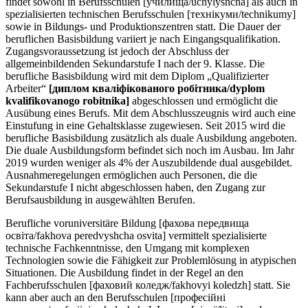
findet sowohl in Berufsschulen [училища/uchylyshcha] als auch in
spezialisierten technischen Berufsschulen [технікуми/technikumy]
sowie in Bildungs- und Produktionszentren statt. Die Dauer der
beruflichen Basisbildung variiert je nach Eingangsqualifikation.
Zugangsvoraussetzung ist jedoch der Abschluss der
allgemeinbildenden Sekundarstufe I nach der 9. Klasse. Die
berufliche Basisbildung wird mit dem Diplom „Qualifizierter
Arbeiter“
[диплом кваліфікованого робітника/dyplom
kvalifikovanogo robitnika]
abgeschlossen und ermöglicht die
Ausübung eines Berufs. Mit dem Abschlusszeugnis wird auch eine
Einstufung in eine Gehaltsklasse zugewiesen. Seit 2015 wird die
berufliche Basisbildung zusätzlich als duale Ausbildung angeboten.
Die duale Ausbildungsform befindet sich noch im Ausbau. Im Jahr
2019 wurden weniger als 4% der Auszubildende dual ausgebildet.
Ausnahmeregelungen ermöglichen auch Personen, die die
Sekundarstufe I nicht abgeschlossen haben, den Zugang zur
Berufsausbildung in ausgewählten Berufen.
Berufliche voruniversitäre Bildung [фахова передвища
освіта/fakhova peredvyshcha osvita] vermittelt spezialisierte
technische Fachkenntnisse, den Umgang mit komplexen
Technologien sowie die Fähigkeit zur Problemlösung in atypischen
Situationen. Die Ausbildung findet in der Regel an den
Fachberufsschulen [фаховий коледж/fakhovyi koledzh] statt. Sie
kann aber auch an den Berufsschulen [професійні