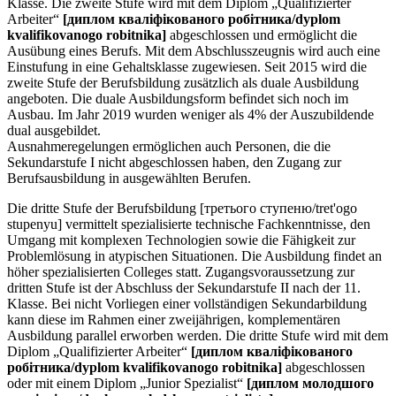
Klasse. Die zweite Stufe wird mit dem Diplom „Qualifizierter
Arbeiter“
[диплом кваліфікованого робітника/dyplom
kvalifikovanogo robitnika]
abgeschlossen und ermöglicht die
Ausübung eines Berufs. Mit dem Abschlusszeugnis wird auch eine
Einstufung in eine Gehaltsklasse zugewiesen. Seit 2015 wird die
zweite Stufe der Berufsbildung zusätzlich als duale Ausbildung
angeboten. Die duale Ausbildungsform befindet sich noch im
Ausbau. Im Jahr 2019 wurden weniger als 4% der Auszubildende
dual ausgebildet.
Ausnahmeregelungen ermöglichen auch Personen, die die
Sekundarstufe I nicht abgeschlossen haben, den Zugang zur
Berufsausbildung in ausgewählten Berufen.
Die dritte Stufe der Berufsbildung [третього ступеню/tret'ogo
stupenyu] vermittelt spezialisierte technische Fachkenntnisse, den
Umgang mit komplexen Technologien sowie die Fähigkeit zur
Problemlösung in atypischen Situationen. Die Ausbildung findet an
höher spezialisierten Colleges statt. Zugangsvoraussetzung zur
dritten Stufe ist der Abschluss der Sekundarstufe II nach der 11.
Klasse. Bei nicht Vorliegen einer vollständigen Sekundarbildung
kann diese im Rahmen einer zweijährigen, komplementären
Ausbildung parallel erworben werden. Die dritte Stufe wird mit dem
Diplom „Qualifizierter Arbeiter“
[диплом кваліфікованого
робітника/dyplom kvalifikovanogo robitnika]
abgeschlossen
oder mit einem Diplom „Junior Spezialist“
[диплом молодшого