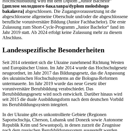
Hochschulbildung wird mit dem Diplom „Junior Bachelor“
[диплом молодшого бакалавра/dyplom molodshogo
bakalavra]
abgeschlossen. Die Zugangsvoraussetzung ist die
abgeschlossene allgemeine Oberschule und/oder die abgeschlossene
berufliche voruniversitäre Bildung (Junior Fachbachelor). Die erste
Zulassung zum Short-Cycle-Programm „Junior Bachelor“ fand im
Jahr 2019 statt. Ab 2024 erfolgt keine Zulassung mehr zu diesem
Abschluss.
Landesspezifische Besonderheiten
Seit 2014 orientiert sich die Ukraine zunehmend Richtung Westen
und Europäischer Union. Im Jahr 2014 wurde das Hochschulgesetz
neugeordnet, im Jahr 2017 das Bildungsgesetz, das die Anpassung
des ukrainischen Hochschulsystems an die Bologna-Reformen
untermauerte. Im Jahr 2019 wurde das neue Gesetz über
voruniversitäre Berufsbildung verabschiedet. Das
Berufsbildungsgesetz wird noch entwickelt. Darüber hinaus wird
seit 2015 die duale Ausbildungsform nach dem deutschen Vorbild
ins Berufsbildungssystem integriert.
In der Ukraine gibt es unkontrollierte Gebiete (Regionen
Saporischschja, Cherson, Luhansk und Donezk sowie Autonome
Republik Krim und Sewastopol), in denen zurzeit die Zeugnisse
nach dem russischen Berufsbildungssystem ausgestellt werden.