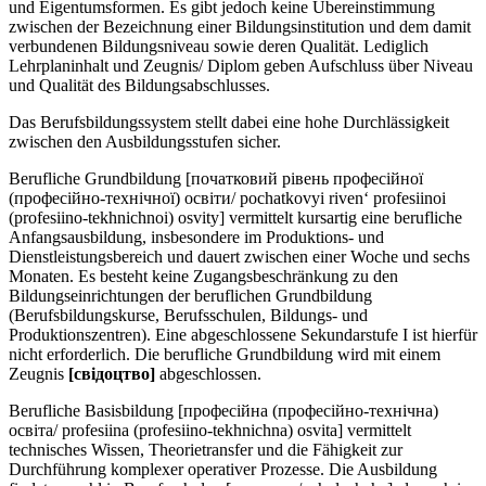
und Eigentumsformen. Es gibt jedoch keine Übereinstimmung
zwischen der Bezeichnung einer Bildungsinstitution und dem damit
verbundenen Bildungsniveau sowie deren Qualität. Lediglich
Lehrplaninhalt und Zeugnis/ Diplom geben Aufschluss über Niveau
und Qualität des Bildungsabschlusses.
Das Berufsbildungssystem stellt dabei eine hohe Durchlässigkeit
zwischen den Ausbildungsstufen sicher.
Berufliche Grundbildung [початковий рівень професійної
(професійно-технічної) освіти/ pochatkovyi riven‘ profesiinoi
(profesiino-tekhnichnoi) osvity] vermittelt kursartig eine berufliche
Anfangsausbildung, insbesondere im Produktions- und
Dienstleistungsbereich und dauert zwischen einer Woche und sechs
Monaten. Es besteht keine Zugangsbeschränkung zu den
Bildungseinrichtungen der beruflichen Grundbildung
(Berufsbildungskurse, Berufsschulen, Bildungs- und
Produktionszentren). Eine abgeschlossene Sekundarstufe I ist hierfür
nicht erforderlich. Die berufliche Grundbildung wird mit einem
Zeugnis
[свiдоцтво]
abgeschlossen.
Berufliche Basisbildung [професійна (професійно-технічна)
освіта/ profesiina (profesiino-tekhnichna) osvita] vermittelt
technisches Wissen, Theorietransfer und die Fähigkeit zur
Durchführung komplexer operativer Prozesse. Die Ausbildung