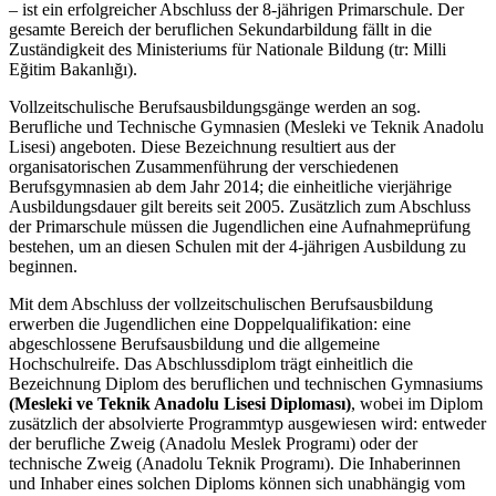
– ist ein erfolgreicher Abschluss der 8-jährigen Primarschule. Der
gesamte Bereich der beruflichen Sekundarbildung fällt in die
Zuständigkeit des Ministeriums für Nationale Bildung (tr: Milli
Eğitim Bakanlığı).
Vollzeitschulische Berufsausbildungsgänge werden an sog.
Berufliche und Technische Gymnasien (Mesleki ve Teknik Anadolu
Lisesi) angeboten. Diese Bezeichnung resultiert aus der
organisatorischen Zusammenführung der verschiedenen
Berufsgymnasien ab dem Jahr 2014; die einheitliche vierjährige
Ausbildungsdauer gilt bereits seit 2005. Zusätzlich zum Abschluss
der Primarschule müssen die Jugendlichen eine Aufnahmeprüfung
bestehen, um an diesen Schulen mit der 4-jährigen Ausbildung zu
beginnen.
Mit dem Abschluss der vollzeitschulischen Berufsausbildung
erwerben die Jugendlichen eine Doppelqualifikation: eine
abgeschlossene Berufsausbildung und die allgemeine
Hochschulreife. Das Abschlussdiplom trägt einheitlich die
Bezeichnung Diplom des beruflichen und technischen Gymnasiums
(Mesleki ve Teknik Anadolu Lisesi Diploması)
, wobei im Diplom
zusätzlich der absolvierte Programmtyp ausgewiesen wird: entweder
der berufliche Zweig (Anadolu Meslek Programı) oder der
technische Zweig (Anadolu Teknik Programı). Die Inhaberinnen
und Inhaber eines solchen Diploms können sich unabhängig vom