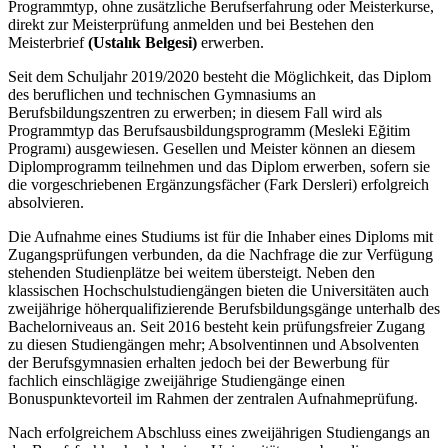
Programmtyp, ohne zusätzliche Berufserfahrung oder Meisterkurse,
direkt zur Meisterprüfung anmelden und bei Bestehen den
Meisterbrief
(Ustalık Belgesi)
erwerben.
Seit dem Schuljahr 2019/2020 besteht die Möglichkeit, das Diplom
des beruflichen und technischen Gymnasiums an
Berufsbildungszentren zu erwerben; in diesem Fall wird als
Programmtyp das Berufsausbildungsprogramm (Mesleki Eğitim
Programı) ausgewiesen. Gesellen und Meister können an diesem
Diplomprogramm teilnehmen und das Diplom erwerben, sofern sie
die vorgeschriebenen Ergänzungsfächer (Fark Dersleri) erfolgreich
absolvieren.
Die Aufnahme eines Studiums ist für die Inhaber eines Diploms mit
Zugangsprüfungen verbunden, da die Nachfrage die zur Verfügung
stehenden Studienplätze bei weitem übersteigt. Neben den
klassischen Hochschulstudiengängen bieten die Universitäten auch
zweijährige höherqualifizierende Berufsbildungsgänge unterhalb des
Bachelorniveaus an. Seit 2016 besteht kein prüfungsfreier Zugang
zu diesen Studiengängen mehr; Absolventinnen und Absolventen
der Berufsgymnasien erhalten jedoch bei der Bewerbung für
fachlich einschlägige zweijährige Studiengänge einen
Bonuspunktevorteil im Rahmen der zentralen Aufnahmeprüfung.
Nach erfolgreichem Abschluss eines zweijährigen Studiengangs an