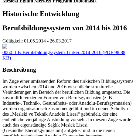
Mesleki Eğitim Merkezi Programı Diploması)
.
Historische Entwicklung
Berufsbildungssystem von 2014 bis 2016
Gültigkeit:
01.05.2014 - 26.03.2017
0060_LB-Berufsbildungssystem-Türkei-2014-2016
(PDF 98.88
KB)
Beschreibung
Im Zuge einer umfassenden Reform des türkischen Bildungssystems
wurden zwischen 2014 und 2016 wesentliche strukturelle
Veränderungen im Bereich der beruflichen Bildung umgesetzt. Die
zuvor differenzierten Formen von Berufsgymnasien (z. B.
Industrie-, Technik-, Gesundheits- oder Anadolu-Berufsgymnasien)
wurden organisatorisch zusammengeführt und im neuen Schultyp
des „Mesleki ve Teknik Anadolu Lisesi“ gebündelt, der eine
einheitliche vierjährige Ausbildung vorsieht. In diesem Zuge wurde
auch das eigenständige Sağlık Meslek Lisesi
(Gesundheitsberufsgymnasium) aufgelöst und in die neuen
beruflich-technischen Anadolu-Gymnasien integriert.