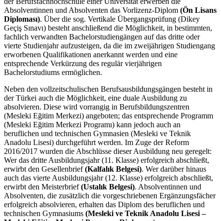
der Berufsfachhochschule einer Universität erwerben die
Absolventinnen und Absolventen das Vorlizenz-Diplom
(Ön Lisans
Diploması)
. Über die sog. Vertikale Übergangsprüfung (Dikey
Geçiş Sınavı) besteht anschließend die Möglichkeit, in bestimmten,
fachlich verwandten Bachelorstudiengängen auf das dritte oder
vierte Studienjahr aufzusteigen, da die im zweijährigen Studiengang
erworbenen Qualifikationen anerkannt werden und eine
entsprechende Verkürzung des regulär vierjährigen
Bachelorstudiums ermöglichen.
Neben den vollzeitschulischen Berufsausbildungsgängen besteht in
der Türkei auch die Möglichkeit, eine duale Ausbildung zu
absolvieren. Diese wird vorrangig in Berufsbildungszentren
(Mesleki Eğitim Merkezi) angeboten; das entsprechende Programm
(Mesleki Eğitim Merkezi Programı) kann jedoch auch an
beruflichen und technischen Gymnasien (Mesleki ve Teknik
Anadolu Lisesi) durchgeführt werden. Im Zuge der Reform
2016/2017 wurden die Abschlüsse dieser Ausbildung neu geregelt:
Wer das dritte Ausbildungsjahr (11. Klasse) erfolgreich abschließt,
erwirbt den Gesellenbrief
(Kalfalık Belgesi)
. Wer darüber hinaus
auch das vierte Ausbildungsjahr (12. Klasse) erfolgreich abschließt,
erwirbt den Meisterbrief
(Ustalık Belgesi)
. Absolventinnen und
Absolventen, die zusätzlich die vorgeschriebenen Ergänzungsfächer
erfolgreich absolvieren, erhalten das Diplom des beruflichen und
technischen Gymnasiums
(Mesleki ve Teknik Anadolu Lisesi –