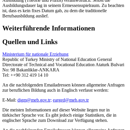
Ausbildung (Theorie und Praxis) verantwortlich. Selbst die
Ausbildungsdauer lag in seinem Ermessensspielraum. Zu beachten
ist, dass es kein fixes Datum gab, zu dem die traditionelle
Berufsausbildung auslief.
Weiterführende Informationen
Quellen und Links
Ministerium für nationale Erziehung
Republic of Turkey Ministry of National Education General
Directorate of Technical and Vocational Education Ataturk Bulvari
No: 98 Bakanliklar-ANKARA
Tel: ++90 312 419 14 10
An die nachfolgenden Emailadressen können allgemeine Anfragen
zur beruflichen Bildung auch in Englisch verfasst werden:
E-Mail:
digm@meb.gov.tr;
earged@meb.gov.tr
Die meisten Informationen auf dieser Website liegen nur in
türkischer Sprache vor. Es gibt jedoch einige Statistiken, die in
englischer Sprache zum Download zur Verfügung stehen.