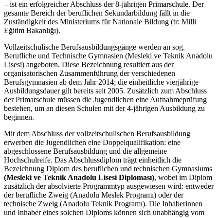
– ist ein erfolgreicher Abschluss der 8-jährigen Primarschule. Der
gesamte Bereich der beruflichen Sekundarbildung fällt in die
Zuständigkeit des Ministeriums für Nationale Bildung (tr: Milli
Eğitim Bakanlığı).
Vollzeitschulische Berufsausbildungsgänge werden an sog.
Berufliche und Technische Gymnasien (Mesleki ve Teknik Anadolu
Lisesi) angeboten. Diese Bezeichnung resultiert aus der
organisatorischen Zusammenführung der verschiedenen
Berufsgymnasien ab dem Jahr 2014; die einheitliche vierjährige
Ausbildungsdauer gilt bereits seit 2005. Zusätzlich zum Abschluss
der Primarschule müssen die Jugendlichen eine Aufnahmeprüfung
bestehen, um an diesen Schulen mit der 4-jährigen Ausbildung zu
beginnen.
Mit dem Abschluss der vollzeitschulischen Berufsausbildung
erwerben die Jugendlichen eine Doppelqualifikation: eine
abgeschlossene Berufsausbildung und die allgemeine
Hochschulreife. Das Abschlussdiplom trägt einheitlich die
Bezeichnung Diplom des beruflichen und technischen Gymnasiums
(Mesleki ve Teknik Anadolu Lisesi Diploması)
, wobei im Diplom
zusätzlich der absolvierte Programmtyp ausgewiesen wird: entweder
der berufliche Zweig (Anadolu Meslek Programı) oder der
technische Zweig (Anadolu Teknik Programı). Die Inhaberinnen
und Inhaber eines solchen Diploms können sich unabhängig vom