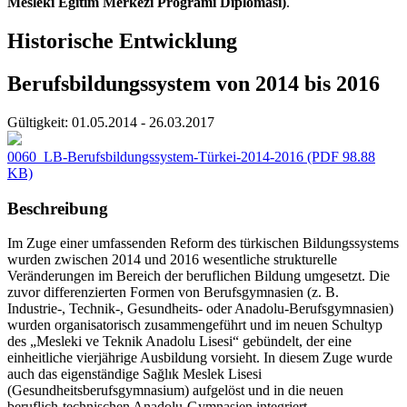
Mesleki Eğitim Merkezi Programı Diploması)
.
Historische Entwicklung
Berufsbildungssystem von 2014 bis 2016
Gültigkeit:
01.05.2014 - 26.03.2017
0060_LB-Berufsbildungssystem-Türkei-2014-2016
(PDF 98.88
KB)
Beschreibung
Im Zuge einer umfassenden Reform des türkischen Bildungssystems
wurden zwischen 2014 und 2016 wesentliche strukturelle
Veränderungen im Bereich der beruflichen Bildung umgesetzt. Die
zuvor differenzierten Formen von Berufsgymnasien (z. B.
Industrie-, Technik-, Gesundheits- oder Anadolu-Berufsgymnasien)
wurden organisatorisch zusammengeführt und im neuen Schultyp
des „Mesleki ve Teknik Anadolu Lisesi“ gebündelt, der eine
einheitliche vierjährige Ausbildung vorsieht. In diesem Zuge wurde
auch das eigenständige Sağlık Meslek Lisesi
(Gesundheitsberufsgymnasium) aufgelöst und in die neuen
beruflich-technischen Anadolu-Gymnasien integriert.