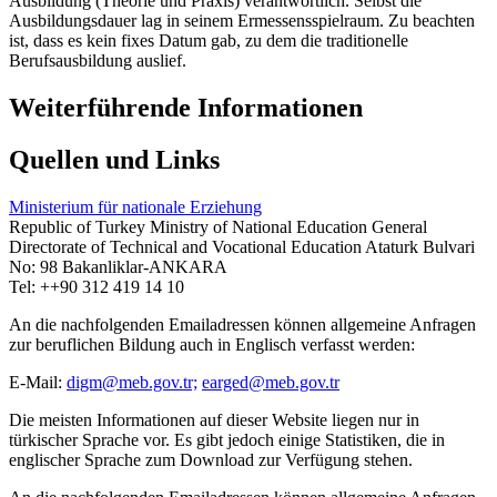
Ausbildung (Theorie und Praxis) verantwortlich. Selbst die
Ausbildungsdauer lag in seinem Ermessensspielraum. Zu beachten
ist, dass es kein fixes Datum gab, zu dem die traditionelle
Berufsausbildung auslief.
Weiterführende Informationen
Quellen und Links
Ministerium für nationale Erziehung
Republic of Turkey Ministry of National Education General
Directorate of Technical and Vocational Education Ataturk Bulvari
No: 98 Bakanliklar-ANKARA
Tel: ++90 312 419 14 10
An die nachfolgenden Emailadressen können allgemeine Anfragen
zur beruflichen Bildung auch in Englisch verfasst werden:
E-Mail:
digm@meb.gov.tr;
earged@meb.gov.tr
Die meisten Informationen auf dieser Website liegen nur in
türkischer Sprache vor. Es gibt jedoch einige Statistiken, die in
englischer Sprache zum Download zur Verfügung stehen.