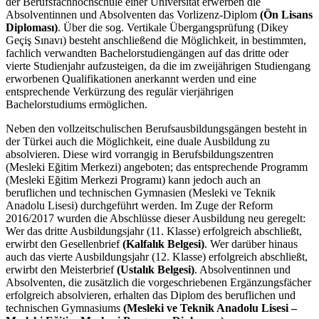
der Berufsfachhochschule einer Universität erwerben die
Absolventinnen und Absolventen das Vorlizenz-Diplom
(Ön Lisans
Diploması)
. Über die sog. Vertikale Übergangsprüfung (Dikey
Geçiş Sınavı) besteht anschließend die Möglichkeit, in bestimmten,
fachlich verwandten Bachelorstudiengängen auf das dritte oder
vierte Studienjahr aufzusteigen, da die im zweijährigen Studiengang
erworbenen Qualifikationen anerkannt werden und eine
entsprechende Verkürzung des regulär vierjährigen
Bachelorstudiums ermöglichen.
Neben den vollzeitschulischen Berufsausbildungsgängen besteht in
der Türkei auch die Möglichkeit, eine duale Ausbildung zu
absolvieren. Diese wird vorrangig in Berufsbildungszentren
(Mesleki Eğitim Merkezi) angeboten; das entsprechende Programm
(Mesleki Eğitim Merkezi Programı) kann jedoch auch an
beruflichen und technischen Gymnasien (Mesleki ve Teknik
Anadolu Lisesi) durchgeführt werden. Im Zuge der Reform
2016/2017 wurden die Abschlüsse dieser Ausbildung neu geregelt:
Wer das dritte Ausbildungsjahr (11. Klasse) erfolgreich abschließt,
erwirbt den Gesellenbrief
(Kalfalık Belgesi)
. Wer darüber hinaus
auch das vierte Ausbildungsjahr (12. Klasse) erfolgreich abschließt,
erwirbt den Meisterbrief
(Ustalık Belgesi)
. Absolventinnen und
Absolventen, die zusätzlich die vorgeschriebenen Ergänzungsfächer
erfolgreich absolvieren, erhalten das Diplom des beruflichen und
technischen Gymnasiums
(Mesleki ve Teknik Anadolu Lisesi –