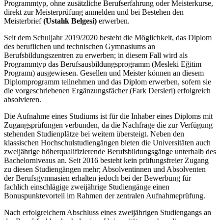
Programmtyp, ohne zusätzliche Berufserfahrung oder Meisterkurse,
direkt zur Meisterprüfung anmelden und bei Bestehen den
Meisterbrief
(Ustalık Belgesi)
erwerben.
Seit dem Schuljahr 2019/2020 besteht die Möglichkeit, das Diplom
des beruflichen und technischen Gymnasiums an
Berufsbildungszentren zu erwerben; in diesem Fall wird als
Programmtyp das Berufsausbildungsprogramm (Mesleki Eğitim
Programı) ausgewiesen. Gesellen und Meister können an diesem
Diplomprogramm teilnehmen und das Diplom erwerben, sofern sie
die vorgeschriebenen Ergänzungsfächer (Fark Dersleri) erfolgreich
absolvieren.
Die Aufnahme eines Studiums ist für die Inhaber eines Diploms mit
Zugangsprüfungen verbunden, da die Nachfrage die zur Verfügung
stehenden Studienplätze bei weitem übersteigt. Neben den
klassischen Hochschulstudiengängen bieten die Universitäten auch
zweijährige höherqualifizierende Berufsbildungsgänge unterhalb des
Bachelorniveaus an. Seit 2016 besteht kein prüfungsfreier Zugang
zu diesen Studiengängen mehr; Absolventinnen und Absolventen
der Berufsgymnasien erhalten jedoch bei der Bewerbung für
fachlich einschlägige zweijährige Studiengänge einen
Bonuspunktevorteil im Rahmen der zentralen Aufnahmeprüfung.
Nach erfolgreichem Abschluss eines zweijährigen Studiengangs an