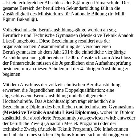
– ist ein erfolgreicher Abschluss der 8-jährigen Primarschule. Der
gesamte Bereich der beruflichen Sekundarbildung fällt in die
Zuständigkeit des Ministeriums für Nationale Bildung (tr: Milli
Eğitim Bakanlığı).
Vollzeitschulische Berufsausbildungsgänge werden an sog.
Berufliche und Technische Gymnasien (Mesleki ve Teknik Anadolu
Lisesi) angeboten. Diese Bezeichnung resultiert aus der
organisatorischen Zusammenführung der verschiedenen
Berufsgymnasien ab dem Jahr 2014; die einheitliche vierjährige
Ausbildungsdauer gilt bereits seit 2005. Zusätzlich zum Abschluss
der Primarschule müssen die Jugendlichen eine Aufnahmeprüfung
bestehen, um an diesen Schulen mit der 4-jährigen Ausbildung zu
beginnen.
Mit dem Abschluss der vollzeitschulischen Berufsausbildung
erwerben die Jugendlichen eine Doppelqualifikation: eine
abgeschlossene Berufsausbildung und die allgemeine
Hochschulreife. Das Abschlussdiplom trägt einheitlich die
Bezeichnung Diplom des beruflichen und technischen Gymnasiums
(Mesleki ve Teknik Anadolu Lisesi Diploması)
, wobei im Diplom
zusätzlich der absolvierte Programmtyp ausgewiesen wird: entweder
der berufliche Zweig (Anadolu Meslek Programı) oder der
technische Zweig (Anadolu Teknik Programı). Die Inhaberinnen
und Inhaber eines solchen Diploms können sich unabhängig vom