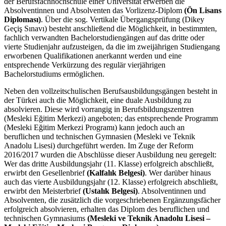
der Berufsfachhochschule einer Universität erwerben die
Absolventinnen und Absolventen das Vorlizenz-Diplom
(Ön Lisans
Diploması)
. Über die sog. Vertikale Übergangsprüfung (Dikey
Geçiş Sınavı) besteht anschließend die Möglichkeit, in bestimmten,
fachlich verwandten Bachelorstudiengängen auf das dritte oder
vierte Studienjahr aufzusteigen, da die im zweijährigen Studiengang
erworbenen Qualifikationen anerkannt werden und eine
entsprechende Verkürzung des regulär vierjährigen
Bachelorstudiums ermöglichen.
Neben den vollzeitschulischen Berufsausbildungsgängen besteht in
der Türkei auch die Möglichkeit, eine duale Ausbildung zu
absolvieren. Diese wird vorrangig in Berufsbildungszentren
(Mesleki Eğitim Merkezi) angeboten; das entsprechende Programm
(Mesleki Eğitim Merkezi Programı) kann jedoch auch an
beruflichen und technischen Gymnasien (Mesleki ve Teknik
Anadolu Lisesi) durchgeführt werden. Im Zuge der Reform
2016/2017 wurden die Abschlüsse dieser Ausbildung neu geregelt:
Wer das dritte Ausbildungsjahr (11. Klasse) erfolgreich abschließt,
erwirbt den Gesellenbrief
(Kalfalık Belgesi)
. Wer darüber hinaus
auch das vierte Ausbildungsjahr (12. Klasse) erfolgreich abschließt,
erwirbt den Meisterbrief
(Ustalık Belgesi)
. Absolventinnen und
Absolventen, die zusätzlich die vorgeschriebenen Ergänzungsfächer
erfolgreich absolvieren, erhalten das Diplom des beruflichen und
technischen Gymnasiums
(Mesleki ve Teknik Anadolu Lisesi –