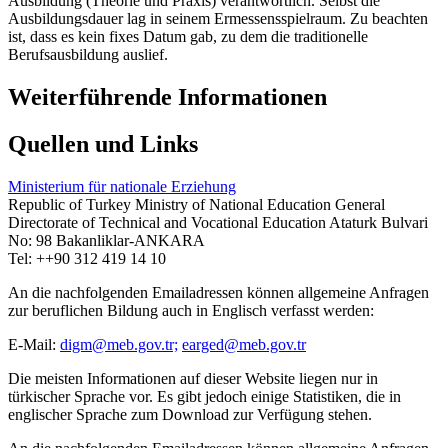
Ausbildung (Theorie und Praxis) verantwortlich. Selbst die
Ausbildungsdauer lag in seinem Ermessensspielraum. Zu beachten
ist, dass es kein fixes Datum gab, zu dem die traditionelle
Berufsausbildung auslief.
Weiterführende Informationen
Quellen und Links
Ministerium für nationale Erziehung
Republic of Turkey Ministry of National Education General
Directorate of Technical and Vocational Education Ataturk Bulvari
No: 98 Bakanliklar-ANKARA
Tel: ++90 312 419 14 10
An die nachfolgenden Emailadressen können allgemeine Anfragen
zur beruflichen Bildung auch in Englisch verfasst werden:
E-Mail:
digm@meb.gov.tr;
earged@meb.gov.tr
Die meisten Informationen auf dieser Website liegen nur in
türkischer Sprache vor. Es gibt jedoch einige Statistiken, die in
englischer Sprache zum Download zur Verfügung stehen.