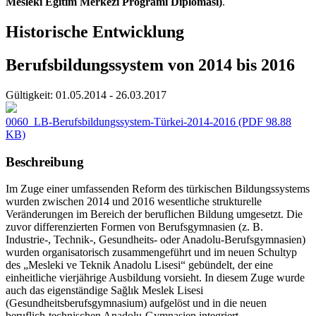
Mesleki Eğitim Merkezi Programı Diploması)
.
Historische Entwicklung
Berufsbildungssystem von 2014 bis 2016
Gültigkeit:
01.05.2014 - 26.03.2017
0060_LB-Berufsbildungssystem-Türkei-2014-2016
(PDF 98.88
KB)
Beschreibung
Im Zuge einer umfassenden Reform des türkischen Bildungssystems
wurden zwischen 2014 und 2016 wesentliche strukturelle
Veränderungen im Bereich der beruflichen Bildung umgesetzt. Die
zuvor differenzierten Formen von Berufsgymnasien (z. B.
Industrie-, Technik-, Gesundheits- oder Anadolu-Berufsgymnasien)
wurden organisatorisch zusammengeführt und im neuen Schultyp
des „Mesleki ve Teknik Anadolu Lisesi“ gebündelt, der eine
einheitliche vierjährige Ausbildung vorsieht. In diesem Zuge wurde
auch das eigenständige Sağlık Meslek Lisesi
(Gesundheitsberufsgymnasium) aufgelöst und in die neuen
beruflich-technischen Anadolu-Gymnasien integriert.