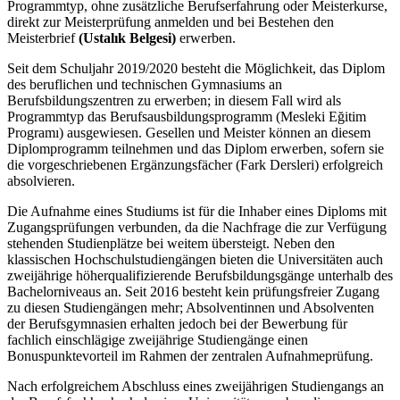
Programmtyp, ohne zusätzliche Berufserfahrung oder Meisterkurse,
direkt zur Meisterprüfung anmelden und bei Bestehen den
Meisterbrief
(Ustalık Belgesi)
erwerben.
Seit dem Schuljahr 2019/2020 besteht die Möglichkeit, das Diplom
des beruflichen und technischen Gymnasiums an
Berufsbildungszentren zu erwerben; in diesem Fall wird als
Programmtyp das Berufsausbildungsprogramm (Mesleki Eğitim
Programı) ausgewiesen. Gesellen und Meister können an diesem
Diplomprogramm teilnehmen und das Diplom erwerben, sofern sie
die vorgeschriebenen Ergänzungsfächer (Fark Dersleri) erfolgreich
absolvieren.
Die Aufnahme eines Studiums ist für die Inhaber eines Diploms mit
Zugangsprüfungen verbunden, da die Nachfrage die zur Verfügung
stehenden Studienplätze bei weitem übersteigt. Neben den
klassischen Hochschulstudiengängen bieten die Universitäten auch
zweijährige höherqualifizierende Berufsbildungsgänge unterhalb des
Bachelorniveaus an. Seit 2016 besteht kein prüfungsfreier Zugang
zu diesen Studiengängen mehr; Absolventinnen und Absolventen
der Berufsgymnasien erhalten jedoch bei der Bewerbung für
fachlich einschlägige zweijährige Studiengänge einen
Bonuspunktevorteil im Rahmen der zentralen Aufnahmeprüfung.
Nach erfolgreichem Abschluss eines zweijährigen Studiengangs an