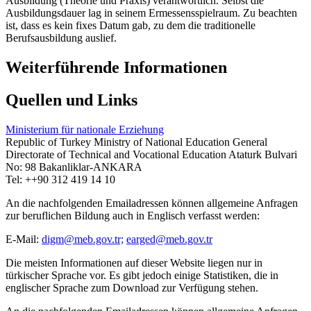
Ausbildung (Theorie und Praxis) verantwortlich. Selbst die
Ausbildungsdauer lag in seinem Ermessensspielraum. Zu beachten
ist, dass es kein fixes Datum gab, zu dem die traditionelle
Berufsausbildung auslief.
Weiterführende Informationen
Quellen und Links
Ministerium für nationale Erziehung
Republic of Turkey Ministry of National Education General
Directorate of Technical and Vocational Education Ataturk Bulvari
No: 98 Bakanliklar-ANKARA
Tel: ++90 312 419 14 10
An die nachfolgenden Emailadressen können allgemeine Anfragen
zur beruflichen Bildung auch in Englisch verfasst werden:
E-Mail:
digm@meb.gov.tr;
earged@meb.gov.tr
Die meisten Informationen auf dieser Website liegen nur in
türkischer Sprache vor. Es gibt jedoch einige Statistiken, die in
englischer Sprache zum Download zur Verfügung stehen.