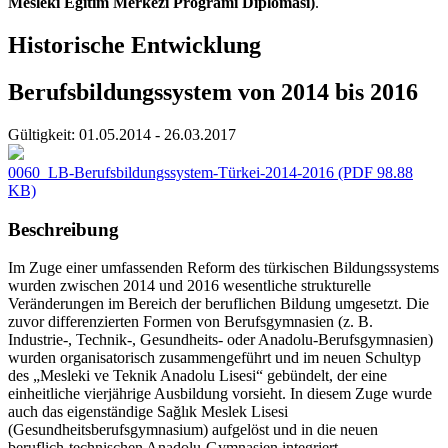
Mesleki Eğitim Merkezi Programı Diploması)
.
Historische Entwicklung
Berufsbildungssystem von 2014 bis 2016
Gültigkeit:
01.05.2014 - 26.03.2017
0060_LB-Berufsbildungssystem-Türkei-2014-2016
(PDF 98.88
KB)
Beschreibung
Im Zuge einer umfassenden Reform des türkischen Bildungssystems
wurden zwischen 2014 und 2016 wesentliche strukturelle
Veränderungen im Bereich der beruflichen Bildung umgesetzt. Die
zuvor differenzierten Formen von Berufsgymnasien (z. B.
Industrie-, Technik-, Gesundheits- oder Anadolu-Berufsgymnasien)
wurden organisatorisch zusammengeführt und im neuen Schultyp
des „Mesleki ve Teknik Anadolu Lisesi“ gebündelt, der eine
einheitliche vierjährige Ausbildung vorsieht. In diesem Zuge wurde
auch das eigenständige Sağlık Meslek Lisesi
(Gesundheitsberufsgymnasium) aufgelöst und in die neuen
beruflich-technischen Anadolu-Gymnasien integriert.