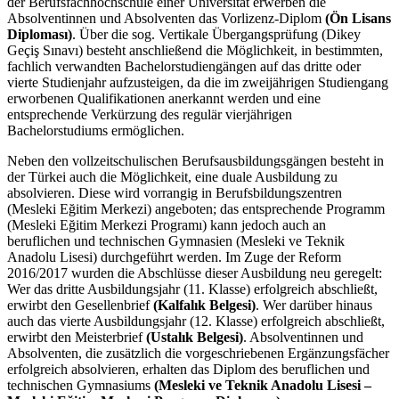
der Berufsfachhochschule einer Universität erwerben die
Absolventinnen und Absolventen das Vorlizenz-Diplom
(Ön Lisans
Diploması)
. Über die sog. Vertikale Übergangsprüfung (Dikey
Geçiş Sınavı) besteht anschließend die Möglichkeit, in bestimmten,
fachlich verwandten Bachelorstudiengängen auf das dritte oder
vierte Studienjahr aufzusteigen, da die im zweijährigen Studiengang
erworbenen Qualifikationen anerkannt werden und eine
entsprechende Verkürzung des regulär vierjährigen
Bachelorstudiums ermöglichen.
Neben den vollzeitschulischen Berufsausbildungsgängen besteht in
der Türkei auch die Möglichkeit, eine duale Ausbildung zu
absolvieren. Diese wird vorrangig in Berufsbildungszentren
(Mesleki Eğitim Merkezi) angeboten; das entsprechende Programm
(Mesleki Eğitim Merkezi Programı) kann jedoch auch an
beruflichen und technischen Gymnasien (Mesleki ve Teknik
Anadolu Lisesi) durchgeführt werden. Im Zuge der Reform
2016/2017 wurden die Abschlüsse dieser Ausbildung neu geregelt:
Wer das dritte Ausbildungsjahr (11. Klasse) erfolgreich abschließt,
erwirbt den Gesellenbrief
(Kalfalık Belgesi)
. Wer darüber hinaus
auch das vierte Ausbildungsjahr (12. Klasse) erfolgreich abschließt,
erwirbt den Meisterbrief
(Ustalık Belgesi)
. Absolventinnen und
Absolventen, die zusätzlich die vorgeschriebenen Ergänzungsfächer
erfolgreich absolvieren, erhalten das Diplom des beruflichen und
technischen Gymnasiums
(Mesleki ve Teknik Anadolu Lisesi –