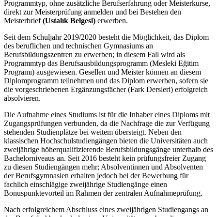
Programmtyp, ohne zusätzliche Berufserfahrung oder Meisterkurse,
direkt zur Meisterprüfung anmelden und bei Bestehen den
Meisterbrief
(Ustalık Belgesi)
erwerben.
Seit dem Schuljahr 2019/2020 besteht die Möglichkeit, das Diplom
des beruflichen und technischen Gymnasiums an
Berufsbildungszentren zu erwerben; in diesem Fall wird als
Programmtyp das Berufsausbildungsprogramm (Mesleki Eğitim
Programı) ausgewiesen. Gesellen und Meister können an diesem
Diplomprogramm teilnehmen und das Diplom erwerben, sofern sie
die vorgeschriebenen Ergänzungsfächer (Fark Dersleri) erfolgreich
absolvieren.
Die Aufnahme eines Studiums ist für die Inhaber eines Diploms mit
Zugangsprüfungen verbunden, da die Nachfrage die zur Verfügung
stehenden Studienplätze bei weitem übersteigt. Neben den
klassischen Hochschulstudiengängen bieten die Universitäten auch
zweijährige höherqualifizierende Berufsbildungsgänge unterhalb des
Bachelorniveaus an. Seit 2016 besteht kein prüfungsfreier Zugang
zu diesen Studiengängen mehr; Absolventinnen und Absolventen
der Berufsgymnasien erhalten jedoch bei der Bewerbung für
fachlich einschlägige zweijährige Studiengänge einen
Bonuspunktevorteil im Rahmen der zentralen Aufnahmeprüfung.
Nach erfolgreichem Abschluss eines zweijährigen Studiengangs an