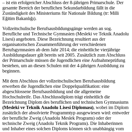
– ist ein erfolgreicher Abschluss der 8-jährigen Primarschule. Der
gesamte Bereich der beruflichen Sekundarbildung fällt in die
Zuständigkeit des Ministeriums für Nationale Bildung (tr: Milli
Eğitim Bakanlığı).
Vollzeitschulische Berufsausbildungsgänge werden an sog.
Berufliche und Technische Gymnasien (Mesleki ve Teknik Anadolu
Lisesi) angeboten. Diese Bezeichnung resultiert aus der
organisatorischen Zusammenführung der verschiedenen
Berufsgymnasien ab dem Jahr 2014; die einheitliche vierjährige
Ausbildungsdauer gilt bereits seit 2005. Zusätzlich zum Abschluss
der Primarschule müssen die Jugendlichen eine Aufnahmeprüfung
bestehen, um an diesen Schulen mit der 4-jährigen Ausbildung zu
beginnen.
Mit dem Abschluss der vollzeitschulischen Berufsausbildung
erwerben die Jugendlichen eine Doppelqualifikation: eine
abgeschlossene Berufsausbildung und die allgemeine
Hochschulreife. Das Abschlussdiplom trägt einheitlich die
Bezeichnung Diplom des beruflichen und technischen Gymnasiums
(Mesleki ve Teknik Anadolu Lisesi Diploması)
, wobei im Diplom
zusätzlich der absolvierte Programmtyp ausgewiesen wird: entweder
der berufliche Zweig (Anadolu Meslek Programı) oder der
technische Zweig (Anadolu Teknik Programı). Die Inhaberinnen
und Inhaber eines solchen Diploms können sich unabhängig vom