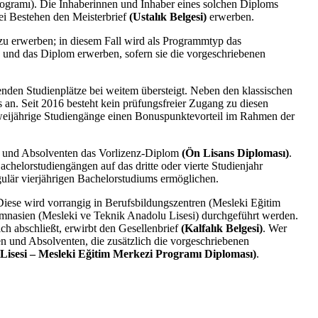
gramı). Die Inhaberinnen und Inhaber eines solchen Diploms
i Bestehen den Meisterbrief
(Ustalık Belgesi)
erwerben.
zu erwerben; in diesem Fall wird als Programmtyp das
nd das Diplom erwerben, sofern sie die vorgeschriebenen
nden Studienplätze bei weitem übersteigt. Neben den klassischen
an. Seit 2016 besteht kein prüfungsfreier Zugang zu diesen
weijährige Studiengänge einen Bonuspunktevorteil im Rahmen der
en und Absolventen das Vorlizenz-Diplom
(Ön Lisans Diploması)
.
chelorstudiengängen auf das dritte oder vierte Studienjahr
ulär vierjährigen Bachelorstudiums ermöglichen.
Diese wird vorrangig in Berufsbildungszentren (Mesleki Eğitim
mnasien (Mesleki ve Teknik Anadolu Lisesi) durchgeführt werden.
ch abschließt, erwirbt den Gesellenbrief
(Kalfalık Belgesi)
. Wer
n und Absolventen, die zusätzlich die vorgeschriebenen
Lisesi – Mesleki Eğitim Merkezi Programı Diploması)
.