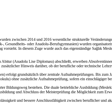
urden zwischen 2014 und 2016 wesentliche strukturelle Veränderungen
hnik-, Gesundheits- oder Anadolu-Berufsgymnasien) wurden organisato
dung vorsieht. In diesem Zuge wurde auch das eigenständige Sağlık Mes
 Abitur (Anadolu Lise Diploması) abschließt, erwerben Absolventinne
zusätzlicher Hinweis darüber, ob der berufliche oder technische Lehrz
) erfolgt grundsätzlich über zentrale Aufnahmeprüfungen. Bis zum Ja
lu) ohne zusätzliche Aufnahmeprüfung, sofern ein einschlägiger beru
rter Bildungsweg bestehen. Die duale betriebliche Ausbildung (Mesleki
ausbildung und Abschluss der Meisterprüfung die Möglichkeit zum Erwer
chlässigkeit und bessere Anschlussfähigkeit zwischen beruflicher und a