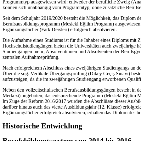
Programmtyp ausgewiesen wird: entweder der berufliche Zweig (Ana
können sich unabhängig vom Programmtyp, ohne zusätzliche Berufserf
Seit dem Schuljahr 2019/2020 besteht die Möglichkeit, das Diplom d
Berufsausbildungsprogramm (Mesleki Eğitim Programı) ausgewiesen.
Ergänzungsfächer (Fark Dersleri) erfolgreich absolvieren.
Die Aufnahme eines Studiums ist für die Inhaber eines Diploms mit 
Hochschulstudiengängen bieten die Universitäten auch zweijährige hö
Studiengängen mehr; Absolventinnen und Absolventen der Berufsgymn
zentralen Aufnahmeprüfung.
Nach erfolgreichem Abschluss eines zweijährigen Studiengangs an d
Über die sog. Vertikale Übergangsprüfung (Dikey Geçiş Sınavı) besteh
aufzusteigen, da die im zweijährigen Studiengang erworbenen Qualif
Neben den vollzeitschulischen Berufsausbildungsgängen besteht in de
Merkezi) angeboten; das entsprechende Programm (Mesleki Eğitim Me
Im Zuge der Reform 2016/2017 wurden die Abschlüsse dieser Ausbildun
darüber hinaus auch das vierte Ausbildungsjahr (12. Klasse) erfolgrei
Ergänzungsfächer erfolgreich absolvieren, erhalten das Diplom des
Historische Entwicklung
Berufsbildungssystem von 2014 bis 2016