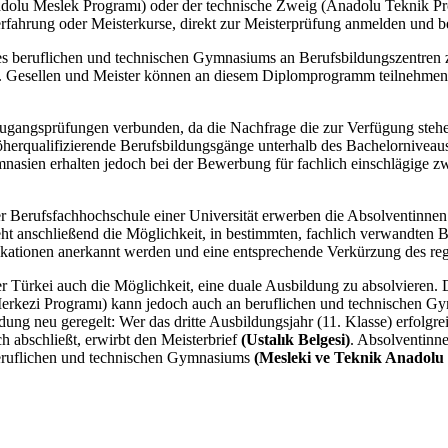
dolu Meslek Programı) oder der technische Zweig (Anadolu Teknik Pro
ahrung oder Meisterkurse, direkt zur Meisterprüfung anmelden und be
es beruflichen und technischen Gymnasiums an Berufsbildungszentren 
 Gesellen und Meister können an diesem Diplomprogramm teilnehmen u
Zugangsprüfungen verbunden, da die Nachfrage die zur Verfügung stehe
herqualifizierende Berufsbildungsgänge unterhalb des Bachelorniveaus 
asien erhalten jedoch bei der Bewerbung für fachlich einschlägige z
er Berufsfachhochschule einer Universität erwerben die Absolventinn
t anschließend die Möglichkeit, in bestimmten, fachlich verwandten Ba
ikationen anerkannt werden und eine entsprechende Verkürzung des reg
r Türkei auch die Möglichkeit, eine duale Ausbildung zu absolvieren. 
rkezi Programı) kann jedoch auch an beruflichen und technischen Gy
g neu geregelt: Wer das dritte Ausbildungsjahr (11. Klasse) erfolgrei
ch abschließt, erwirbt den Meisterbrief
(Ustalık Belgesi)
. Absolventinne
 beruflichen und technischen Gymnasiums
(Mesleki ve Teknik Anadolu 