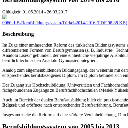
Gültigkeit:
01.05.2014 - 26.03.2017
0060_LB-Berufsbildungssystem-Türkei-2014-2016
(PDF 98.88 KB)
Beschreibung
Im Zuge einer umfassenden Reform des türkischen Bildungssystems w
differenzierten Formen von Berufsgymnasien (z. B. Industrie-, Tec
Anadolu Lisesi“ gebündelt, der eine einheitliche vierjährige Ausbil
beruflich-technischen Anadolu-Gymnasien integriert.
Analog zum allgemeinbildenden Bildungsgang, der weiterhin mit dem
entsprechendes berufsbezogenes Diplom. Im Diplom befindet sich ein 
Der Zugang zur Hochschulbildung (Universitäten und Fachhochschulen
fachgebundenen Zugangs zu Berufsfachhochschulen (Meslek Yüksekoku
Auch im Bereich der dualen Berufsausbildung blieb ein praxisorientie
Belgesi
) und eröffnete nach entsprechender Berufserfahrung, Berufs
Insgesamt zielte die Reform auf eine stärkere Vereinheitlichung, Dur
Berufsbildungssystem von 2005 bis 2013