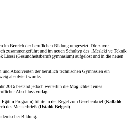
 im Bereich der beruflichen Bildung umgesetzt. Die zuvor
risch zusammengeführt und im neuen Schultyp des „Mesleki ve Teknik
lek Lisesi (Gesundheitsberufsgymnasium) aufgelöst und in die neuen
n und Absolventen der beruflich-technischen Gymnasien ein
weig absolviert wurde.
hr 2016 bestand jedoch weiterhin die Möglichkeit eines
flicher Abschluss vorlag.
 Eğitim Programı) führte in der Regel zum Gesellenbrief (
Kalfalık
b des Meisterbriefs (
Ustalık Belgesi
).
kademischer Bildung.