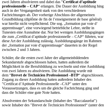
zwei Jahren absolvieren und dabei das "
Certificat d’aptitude
professionnelle – CAP
“ erlangen. Die Dauer der Ausbildung hing
auch in der Vergangenheit stark von den verschiedenen
Fachrichtungen ab. Der vorherige Abschluss der allgemeinen
Grundbildung (diplôme de fin de l’enseignement de base général)
war hierfür nicht verpflichtend. Die sog. „formation par voie d‘
apprentissage“, eine vorwiegend betriebliche Lehre, stellte in
Tunesien eine Ausnahme dar. Nur bei wenigen Ausbildungsgängen
die zum „Certificat d’aptitude professionnelle – CAP“ führten, war
diese Art der Ausbildung zulässig. Ausbildungsgänge im Rahmen
der „formation par voie d‘apprentissage“ dauerten in der Regel
zwischen 2 und 3 Jahren.
Schüler, die die ersten zwei Jahre der allgemeinbildenden
Sekundarstufe abgeschlossen haben, hatten außerdem die
Möglichkeit in die Berufsbildung zu wechseln und eine Ausbildung
von zwei Jahren zu absolvieren. Die Ausbildung wurde mit
dem “
Brevet de Technicien Professionnel –BTP
“ abgeschlossen.
Zugang zu dieser Ausbildung hatten außerdem Inhaber des
"Certificat d’Aptitude Professionnelle –CAP" unter den
Voraussetzungen, dass es um die gleiche Fachrichtung ging und
dass die Schüler eine gute Note hatten.
Absolventen der Sekundarschule (Inhaber des "Baccalauréat")
sowie Inhaber des "Brevet de Technicien Professionnel“ (unter den