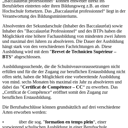
„Baccalauréat professionnel“ können entweder direkt ins
Berufsleben eintreten oder ihren Bildungsweg z.B. an einer
Hochschule fortsetzen. Das „Baccalauréat professionnel“ liegt in der
Verantwortung des Bildungsministeriums.
Absolventen der Sekundarschule (Inhaber des Baccalauréat) sowie
Inhaber des "Baccalauréat Professionnel“ und des BTPs haben die
Möglichkeit eine höhere Fachausbildung von mindesten zwei Jahren
und maximal drei Jahren zu absolvieren. Die Dauer der Ausbildung
hängt stark von den verschiedenen Fachrichtungen ab. Diese
Ausbildung wird mit dem "
Brevet de Technicien Supérieur –
BTS
“ abgeschlossen.
Ausbildungssuchende, die die Schulniveauvoraussetzungen nicht
erfüllen und für die der Zugang zur beruflichen Erstausbildung nicht
offen steht, haben die Möglichkeit eine vorbereitende Ausbildung
von mind. sechs Monaten bis maximal ein Jahr zu absolvieren und
dabei das "
Certificat de Compétence – CC
“ zu erwerben. Das
„Certificat de Compétence“ eröffnet somit den Zugang zur
beruflichen Erstausbildung.
Die Berufsabschlüsse können grundsätzlich auf drei verschiedene
Arten erworben werden:
• über die sog. "
formation en temps plein
“, einer
vorwiegend schulischen Ausbildung in einer Berufsschule