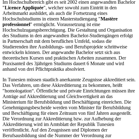
Im Hochschulbereich gibt es seit 2002 einen angewandten Bachelor
"
Licence Appliquée
", welcher sowohl zum Eintritt in den
Arbeitsmarkt ausbildet, als auch die Fortsetzung eines
Hochschulstudiums in einem Masterstudiengang "
Mastère
professionnel
" ermöglicht. Voraussetzung ist eine
Hochschulzugangsberechtigung. Die Gestaltung und Organisation
des Studiums in den angewandten Bachelor-Studiengängen erfolgt
in Partnerschaft mit dem beruflichen Umfeld, sodass die
Studierenden ihre Ausbildungs- und Berufsprojekte schrittweise
entwickeln können. Der angewandte Bachelor setzt sich aus
theoretischen Kursen und praktischen Arbeiten zusammen. Der
Praxisanteil des 3jährigen Studiums dauert 6 Monate und wird
anhand von drei Pflichtpraktika absolviert.
In Tunesien müssen staatlich anerkannte Zeugnisse akkreditiert sein.
Das Verfahren, um diese Akkreditierung zu bekommen, heißt
"homologation“. Öffentliche und private Einrichtungen müssen ihre
Anträge auf Akkreditierung und Gleichwertigkeit an das
Ministerium für Berufsbildung und Beschäftigung einreichen. Die
Genehmigungsbescheide werden vom Minister für Berufsbildung
und Beschäftigung für einen Zeitraum von fünf Jahren ausgestellt.
Die Verordnung zur Akkreditierung bzw. zur Aufhebung der
Akkreditierung wird im Amtsblatt der Republik Tunesien
veröffentlicht. Auf den Zeugnissen und Diplomen der
Berufsausbildung sind die Nummer der Verordnung zur