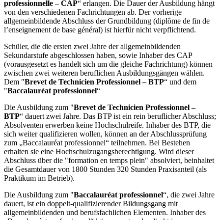
professionnelle – CAP
“ erlangen. Die Dauer der Ausbildung hängt
von den verschiedenen Fachrichtungen ab. Der vorherige
allgemeinbildende Abschluss der Grundbildung (diplôme de fin de
l’enseignement de base général) ist hierfür nicht verpflichtend.
Schüler, die die ersten zwei Jahre der allgemeinbildenden
Sekundarstufe abgeschlossen haben, sowie Inhaber des CAP
(vorausgesetzt es handelt sich um die gleiche Fachrichtung) können
zwischen zwei weiteren beruflichen Ausbildungsgängen wählen.
Dem "
Brevet de Technicien Professionnel – BTP
“ und dem
"
Baccalauréat professionnel
“
Die Ausbildung zum "
Brevet de Technicien Professionnel –
BTP
“ dauert zwei Jahre. Das BTP ist ein rein beruflicher Abschluss;
Absolventen erwerben keine Hochschulreife. Inhaber des BTP, die
sich weiter qualifizieren wollen, können an der Abschlussprüfung
zum „Baccalauréat professionnel“ teilnehmen. Bei Bestehen
erhalten sie eine Hochschulzugangsberechtigung. Wird dieser
Abschluss über die "formation en temps plein" absolviert, beinhaltet
die Gesamtdauer von 1800 Stunden 320 Stunden Praxisanteil (als
Praktikum im Betrieb).
Die Ausbildung zum "
Baccalauréat professionnel
“, die zwei Jahre
dauert, ist ein doppelt-qualifizierender Bildungsgang mit
allgemeinbildenden und berufsfachlichen Elementen. Inhaber des