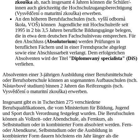
zkouška
ab, nach insgesamt 4 Jahren können die Schüler/-
innen auch gleichzeitig die Hochschulzugangsberechtigung
(Vysvědčení o maturitní zkouška) erwerben.
An den höheren Berufsfachschulen (tsch. vyšší odborná
škola, VOŠ) können Jugendliche mit Hochschulreife seit
1995 in 2 bis 3,5 Jahren berufliche Bildungsgänge belegen,
die in etwa dem deutschen Fachschulniveau entsprechen. Für
den Abschluss (
Absolutorium
) werden Prüfungen in
beruflichen Fächern und in einer Fremdsprache abgelegt
sowie eine Abschlussarbeit verlangt. Dem erfolgreichen
Absolventen wird der Titel "
Diplomovaný specialista" (DiS)
verliehen.
Absolventen einer 3-jährigen Ausbildung einer Berufsmittelschule
oder Berufsoberschule können an sogenannten Aufbauschulen (tsch.
Nástavbové studium) binnen 2 Jahren das Reifezeugnis (tsch.
Vysvědčení o maturitní zkouška) erwerben.
Insgesamt gibt es in Tschechien 275 verschiedene
Berufsqualifikationen, die vom Ministerium für Bildung, Jugend
und Sport durch Verordnung festgelegt wurden. Die Berufsschulen
können als Vollzeit- oder Abendschule, als Fernkurs, als
Selbststudium oder in kombinierter Form absolviert werden. Fern-
oder Abendkurse, Selbststudium oder die Ausbildung in
kombinierter Form dauern höchstens ein Jahr länger als die