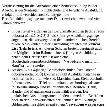
Voraussetzung für die Aufnahme einer Berufsausbildung ist der
Abschluss der 9-jährigen Pflichtschule. Die berufliche Ausbildung
erfolgt in drei verschiedenen Schultypen, die
Berufsausbildungsgänge mit einer Dauer zwischen zwei und vier
Jahren anbieten:
In der Regel werden an den Berufsmittelschulen (tsch. střední
odborná učiliště, SOU) 2- bis 3-jährige Ausbildungsgänge
angeboten, die vorwiegend in den handwerklichen Bereich
fallen. Absolventen dieser Ausbildung erhalten ein
Výuční
List (Lehrbrief).
An diesen Schulen besteht vereinzelt auch
die Möglichkeit im Rahmen einer 4-jährigen Ausbildung
neben dem Berufsabschluss auch eine
Hochschulzugangsberechtigung
-
Vysvědčení o maturitní
zkouška
- zu erwerben.
An den 3- bis 4-jährige Berufsoberschulen (tsch. střední
odborná škola, SOŠ) können sowohl Ausbildungsgänge in
technischen Berufen wie z.B. Maschinenbau, Elektrotechnik,
Informations- und Telekommunikationstechnologie als auch
in Dienstleistungs- und kaufmännischen Berufen (Bank,
Handel und Management) ausgewählt werden. Die
praktischen Ausbildungsanteile finden entweder in Betrieben
oder in den Lehrwerkstätten der Schulen statt. 3-jährige
Bildungsgänge schließen mit einem
Vysvědčení o závěrečná