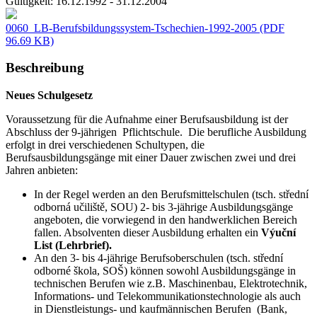
Gültigkeit:
16.12.1992 - 31.12.2004
0060_LB-Berufsbildungssystem-Tschechien-1992-2005
(PDF
96.69 KB)
Beschreibung
Neues Schulgesetz
Voraussetzung für die Aufnahme einer Berufsausbildung ist der
Abschluss der 9-jährigen Pflichtschule. Die berufliche Ausbildung
erfolgt in drei verschiedenen Schultypen, die
Berufsausbildungsgänge mit einer Dauer zwischen zwei und drei
Jahren anbieten:
In der Regel werden an den Berufsmittelschulen (tsch. střední
odborná učiliště, SOU) 2- bis 3-jährige Ausbildungsgänge
angeboten, die vorwiegend in den handwerklichen Bereich
fallen. Absolventen dieser Ausbildung erhalten ein
Výuční
List (Lehrbrief).
An den 3- bis 4-jährige Berufsoberschulen (tsch. střední
odborné škola, SOŠ) können sowohl Ausbildungsgänge in
technischen Berufen wie z.B. Maschinenbau, Elektrotechnik,
Informations- und Telekommunikationstechnologie als auch
in Dienstleistungs- und kaufmännischen Berufen (Bank,