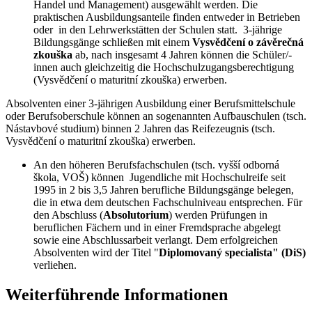
Handel und Management) ausgewählt werden. Die
praktischen Ausbildungsanteile finden entweder in Betrieben
oder in den Lehrwerkstätten der Schulen statt. 3-jährige
Bildungsgänge schließen mit einem
Vysvědčení o závěrečná
zkouška
ab, nach insgesamt 4 Jahren können die Schüler/-
innen auch gleichzeitig die Hochschulzugangsberechtigung
(Vysvědčení o maturitní zkouška) erwerben.
Absolventen einer 3-jährigen Ausbildung einer Berufsmittelschule
oder Berufsoberschule können an sogenannten Aufbauschulen (tsch.
Nástavbové studium) binnen 2 Jahren das Reifezeugnis (tsch.
Vysvědčení o maturitní zkouška) erwerben.
An den höheren Berufsfachschulen (tsch. vyšší odborná
škola, VOŠ) können Jugendliche mit Hochschulreife seit
1995 in 2 bis 3,5 Jahren berufliche Bildungsgänge belegen,
die in etwa dem deutschen Fachschulniveau entsprechen. Für
den Abschluss (
Absolutorium
) werden Prüfungen in
beruflichen Fächern und in einer Fremdsprache abgelegt
sowie eine Abschlussarbeit verlangt. Dem erfolgreichen
Absolventen wird der Titel "
Diplomovaný specialista" (DiS)
verliehen.
Weiterführende Informationen