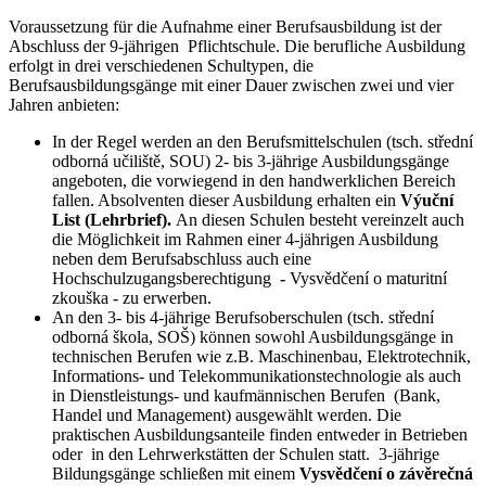
Voraussetzung für die Aufnahme einer Berufsausbildung ist der
Abschluss der 9-jährigen Pflichtschule. Die berufliche Ausbildung
erfolgt in drei verschiedenen Schultypen, die
Berufsausbildungsgänge mit einer Dauer zwischen zwei und vier
Jahren anbieten:
In der Regel werden an den Berufsmittelschulen (tsch. střední
odborná učiliště, SOU) 2- bis 3-jährige Ausbildungsgänge
angeboten, die vorwiegend in den handwerklichen Bereich
fallen. Absolventen dieser Ausbildung erhalten ein
Výuční
List (Lehrbrief).
An diesen Schulen besteht vereinzelt auch
die Möglichkeit im Rahmen einer 4-jährigen Ausbildung
neben dem Berufsabschluss auch eine
Hochschulzugangsberechtigung
-
Vysvědčení o maturitní
zkouška
- zu erwerben.
An den 3- bis 4-jährige Berufsoberschulen (tsch. střední
odborná škola, SOŠ) können sowohl Ausbildungsgänge in
technischen Berufen wie z.B. Maschinenbau, Elektrotechnik,
Informations- und Telekommunikationstechnologie als auch
in Dienstleistungs- und kaufmännischen Berufen (Bank,
Handel und Management) ausgewählt werden. Die
praktischen Ausbildungsanteile finden entweder in Betrieben
oder in den Lehrwerkstätten der Schulen statt. 3-jährige
Bildungsgänge schließen mit einem
Vysvědčení o závěrečná