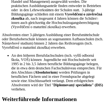
Handel und Management) ausgewählt werden. Die
praktischen Ausbildungsanteile finden entweder in Betrieben
oder in den Lehrwerkstätten der Schulen statt. 3-jährige
Bildungsgänge schließen mit einem
Vysvědčení o závěrečná
zkouška
ab, nach insgesamt 4 Jahren können die Schüler/-
innen auch gleichzeitig die Hochschulzugangsberechtigung
(Vysvědčení o maturitní zkouška) erwerben.
Absolventen einer 3-jährigen Ausbildung einer Berufsmittelschule
oder Berufsoberschule können an sogenannten Aufbauschulen (tsch.
Nástavbové studium) binnen 2 Jahren das Reifezeugnis (tsch.
Vysvědčení o maturitní zkouška) erwerben.
An den höheren Berufsfachschulen (tsch. vyšší odborná
škola, VOŠ) können Jugendliche mit Hochschulreife seit
1995 in 2 bis 3,5 Jahren berufliche Bildungsgänge belegen,
die in etwa dem deutschen Fachschulniveau entsprechen. Für
den Abschluss (
Absolutorium
) werden Prüfungen in
beruflichen Fächern und in einer Fremdsprache abgelegt
sowie eine Abschlussarbeit verlangt. Dem erfolgreichen
Absolventen wird der Titel "
Diplomovaný specialista" (DiS)
verliehen.
Weiterführende Informationen