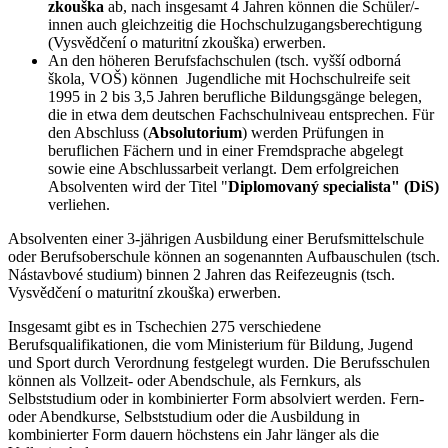
zkouška
ab, nach insgesamt 4 Jahren können die Schüler/-
innen auch gleichzeitig die Hochschulzugangsberechtigung
(Vysvědčení o maturitní zkouška) erwerben.
An den höheren Berufsfachschulen (tsch. vyšší odborná
škola, VOŠ) können Jugendliche mit Hochschulreife seit
1995 in 2 bis 3,5 Jahren berufliche Bildungsgänge belegen,
die in etwa dem deutschen Fachschulniveau entsprechen. Für
den Abschluss (
Absolutorium
) werden Prüfungen in
beruflichen Fächern und in einer Fremdsprache abgelegt
sowie eine Abschlussarbeit verlangt. Dem erfolgreichen
Absolventen wird der Titel "
Diplomovaný specialista" (DiS)
verliehen.
Absolventen einer 3-jährigen Ausbildung einer Berufsmittelschule
oder Berufsoberschule können an sogenannten Aufbauschulen (tsch.
Nástavbové studium) binnen 2 Jahren das Reifezeugnis (tsch.
Vysvědčení o maturitní zkouška) erwerben.
Insgesamt gibt es in Tschechien 275 verschiedene
Berufsqualifikationen, die vom Ministerium für Bildung, Jugend
und Sport durch Verordnung festgelegt wurden. Die Berufsschulen
können als Vollzeit- oder Abendschule, als Fernkurs, als
Selbststudium oder in kombinierter Form absolviert werden. Fern-
oder Abendkurse, Selbststudium oder die Ausbildung in
kombinierter Form dauern höchstens ein Jahr länger als die