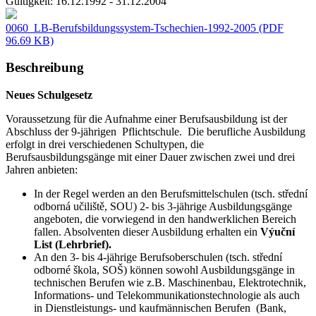
Gültigkeit:
16.12.1992 - 31.12.2004
0060_LB-Berufsbildungssystem-Tschechien-1992-2005
(PDF
96.69 KB)
Beschreibung
Neues Schulgesetz
Voraussetzung für die Aufnahme einer Berufsausbildung ist der
Abschluss der 9-jährigen Pflichtschule. Die berufliche Ausbildung
erfolgt in drei verschiedenen Schultypen, die
Berufsausbildungsgänge mit einer Dauer zwischen zwei und drei
Jahren anbieten:
In der Regel werden an den Berufsmittelschulen (tsch. střední
odborná učiliště, SOU) 2- bis 3-jährige Ausbildungsgänge
angeboten, die vorwiegend in den handwerklichen Bereich
fallen. Absolventen dieser Ausbildung erhalten ein
Výuční
List (Lehrbrief).
An den 3- bis 4-jährige Berufsoberschulen (tsch. střední
odborné škola, SOŠ) können sowohl Ausbildungsgänge in
technischen Berufen wie z.B. Maschinenbau, Elektrotechnik,
Informations- und Telekommunikationstechnologie als auch
in Dienstleistungs- und kaufmännischen Berufen (Bank,