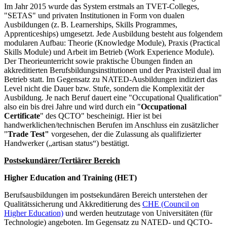
Im Jahr 2015 wurde das System erstmals an TVET-Colleges,
"SETAS" und privaten Institutionen in Form von dualen
Ausbildungen (z. B. Learnerships, Skills Programmes,
Apprenticeships) umgesetzt. Jede Ausbildung besteht aus folgendem
modularen Aufbau: Theorie (Knowledge Module), Praxis (Practical
Skills Module) und Arbeit im Betrieb (Work Experience Module).
Der Theorieunterricht sowie praktische Übungen finden an
akkreditierten Berufsbildungsinstitutionen und der Praxisteil dual im
Betrieb statt. Im Gegensatz zu NATED-Ausbildungen indiziert das
Level nicht die Dauer bzw. Stufe, sondern die Komplexität der
Ausbildung. Je nach Beruf dauert eine "Occupational Qualification"
also ein bis drei Jahre und wird durch ein "
Occupational
Certificate
" des QCTO" bescheinigt. Hier ist bei
handwerklichen/technischen Berufen im Anschluss ein zusätzlicher
"
Trade Test"
vorgesehen, der die Zulassung als qualifizierter
Handwerker („artisan status“) bestätigt.
Postsekundärer/Tertiärer Bereich
Higher Education and Training (HET)
Berufsausbildungen im postsekundären Bereich unterstehen der
Qualitätssicherung und Akkreditierung des
CHE (Council on
Higher Education)
und werden heutzutage von Universitäten (für
Technologie) angeboten. Im Gegensatz zu NATED- und QCTO-