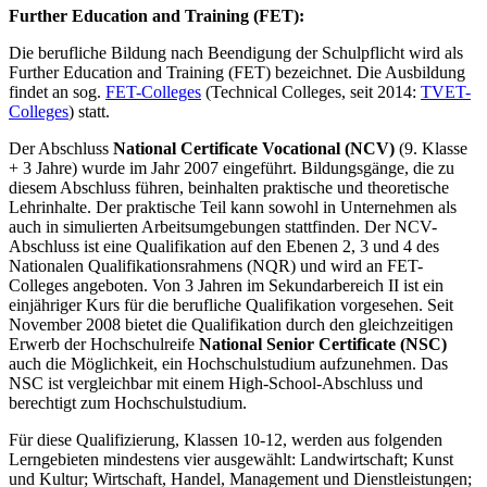
Further Education and Training (FET):
Die berufliche Bildung nach Beendigung der Schulpflicht wird als
Further Education and Training (FET) bezeichnet. Die Ausbildung
findet an sog.
FET-Colleges
(Technical Colleges, seit 2014:
TVET-
Colleges
) statt.
Der Abschluss
National Certificate Vocational (NCV)
(9. Klasse
+ 3 Jahre) wurde im Jahr 2007 eingeführt. Bildungsgänge, die zu
diesem Abschluss führen, beinhalten praktische und theoretische
Lehrinhalte. Der praktische Teil kann sowohl in Unternehmen als
auch in simulierten Arbeitsumgebungen stattfinden. Der NCV-
Abschluss ist eine Qualifikation auf den Ebenen 2, 3 und 4 des
Nationalen Qualifikationsrahmens (NQR) und wird an FET-
Colleges angeboten. Von 3 Jahren im Sekundarbereich II ist ein
einjähriger Kurs für die berufliche Qualifikation vorgesehen. Seit
November 2008 bietet die Qualifikation durch den gleichzeitigen
Erwerb der Hochschulreife
National Senior Certificate (NSC)
auch die Möglichkeit, ein Hochschulstudium aufzunehmen. Das
NSC ist vergleichbar mit einem High-School-Abschluss und
berechtigt zum Hochschulstudium.
Für diese Qualifizierung, Klassen 10-12, werden aus folgenden
Lerngebieten mindestens vier ausgewählt: Landwirtschaft; Kunst
und Kultur; Wirtschaft, Handel, Management und Dienstleistungen;