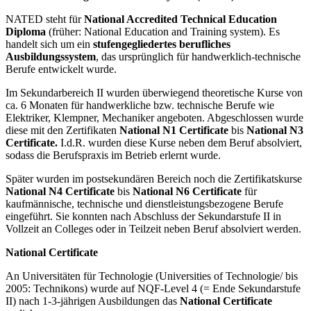
NATED steht für
National Accredited Technical Education
Diploma
(früher: National Education and Training system). Es
handelt sich um ein
stufengegliedertes berufliches
Ausbildungssystem
, das ursprünglich für handwerklich-technische
Berufe entwickelt wurde.
Im Sekundarbereich II wurden überwiegend theoretische Kurse von
ca. 6 Monaten für handwerkliche bzw. technische Berufe wie
Elektriker, Klempner, Mechaniker angeboten. Abgeschlossen wurde
diese mit den Zertifikaten
National N1 Certificate
bis
National N3
Certificate.
I.d.R. wurden diese Kurse neben dem Beruf absolviert,
sodass die Berufspraxis im Betrieb erlernt wurde.
Später wurden im postsekundären Bereich noch die Zertifikatskurse
National N4 Certificate
bis
National N6 Certificate
für
kaufmännische, technische und dienstleistungsbezogene Berufe
eingeführt. Sie konnten nach Abschluss der Sekundarstufe II in
Vollzeit an Colleges oder in Teilzeit neben Beruf absolviert werden.
National Certificate
An Universitäten für Technologie (Universities of Technologie/ bis
2005: Technikons) wurde auf NQF-Level 4 (= Ende Sekundarstufe
II) nach 1-3-jährigen Ausbildungen das
National Certificate