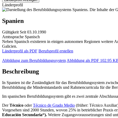
Länderprofil
Spanien
Gültigkeit
Seit 03.10.1990
Amtssprache
Spanisch
Neben Spanisch existieren in einigen autonomen Regionen weitere Am
Galicien.
Länderprofil als PDF
Berufsprofil erstellen
Abbildung zum Berufsbildungssystem
Abbildung als PDF
102.95 K
Beschreibung
In Spanien ist die Zuständigkeit für das Berufsbildungssystem zwisc
Berufsbildung die Mindeststandards und Rahmencurricula für die Ber
Im spanischen Berufsbildungssystem gibt es zwei zentrale Abschlussa
Der
Técnico
oder
Técnico de Grado Medio
(früher: Técnico Auxiliar
Vorgesehen sind 2000 Stunden, wovon 25% in betrieblicher Praxis erfo
Educación Secundaria“).
Weitere Zugangsvoraussetzungen sind un