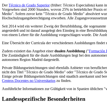
Der
Técnico de Grado Superior
(früher: Técnico Especialista) kann i
Vorgesehen sind 2000 Stunden, wovon 25% in betrieblicher Praxis erfo
Medio". Sofern zuvor kein "Técnico de Grado Medio" absolviert wurd
Hochschulzugangsberechtigung erworben. Alle Zugangsvoraussetzun
Seit 2014 wird ein weiterer Zweig der Berufsbildung, die sogenannte
angesiedelt und ist darauf ausgelegt den Einstieg in eine Berufsbildu
von einem Lehrer für die Ausbildung vorgeschlagen wurde. Die Ausbi
Eine Übersicht der Curricula der verschiedenen Ausbildungen findet s
Zudem existiert das Angebot einer
dualen Ausbildung
("
Formación P
Die Zuständigkeit für die duale Ausbildungen liegt bei den autonome
autonomen Region Madrid dargestellt.
Private Bildungseinrichtungen sind ebenfalls Anbieter von beruflichen
nicht den Titel "Técnico de Grado Medio" oder "Técnico de Grado Su
Einige private Bildungseinrichtungen sind staatlich anerkannt und ber
Centros Docentes no Universitarios
zu finden.
Ausführliche Informationen zur Gültigkeit von in Spanien üblichen "
Landesspezifische Besonderheiten