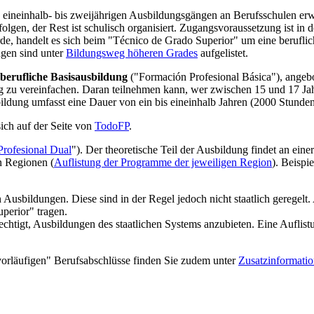
n eineinhalb- bis zweijährigen Ausbildungsgängen an Berufsschulen erw
lgen, der Rest ist schulisch organisiert. Zugangsvoraussetzung ist in 
e, handelt es sich beim "Técnico de Grado Superior" um eine beruflic
gen sind unter
Bildungsweg höheren Grades
aufgelistet.
berufliche Basisausbildung
("Formación Profesional Básica"), angebo
ng zu vereinfachen. Daran teilnehmen kann, wer zwischen 15 und 17 Jahr
ldung umfasst eine Dauer von ein bis eineinhalb Jahren (2000 Stunden
ich auf der Seite von
TodoFP
.
rofesional Dual
"). Der theoretische Teil der Ausbildung findet an eine
n Regionen (
Auflistung der Programme der jeweiligen Region
). Beispie
 Ausbildungen. Diese sind in der Regel jedoch nicht staatlich geregelt.
perior" tragen.
echtigt, Ausbildungen des staatlichen Systems anzubieten. Eine Auflist
vorläufigen" Berufsabschlüsse finden Sie zudem unter
Zusatzinformati