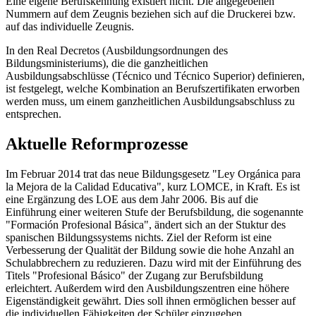
Eine eigene Berufskennung existiert nicht. Die angegebenen
Nummern auf dem Zeugnis beziehen sich auf die Druckerei bzw.
auf das individuelle Zeugnis.
In den Real Decretos (Ausbildungsordnungen des
Bildungsministeriums), die die ganzheitlichen
Ausbildungsabschlüsse (Técnico und Técnico Superior) definieren,
ist festgelegt, welche Kombination an Berufszertifikaten erworben
werden muss, um einem ganzheitlichen Ausbildungsabschluss zu
entsprechen.
Aktuelle Reformprozesse
Im Februar 2014 trat das neue Bildungsgesetz "Ley Orgánica para
la Mejora de la Calidad Educativa", kurz LOMCE, in Kraft. Es ist
eine Ergänzung des LOE aus dem Jahr 2006. Bis auf die
Einführung einer weiteren Stufe der Berufsbildung, die sogenannte
"Formación Profesional Básica", ändert sich an der Stuktur des
spanischen Bildungssystems nichts. Ziel der Reform ist eine
Verbesserung der Qualität der Bildung sowie die hohe Anzahl an
Schulabbrechern zu reduzieren. Dazu wird mit der Einführung des
Titels "Profesional Básico" der Zugang zur Berufsbildung
erleichtert. Außerdem wird den Ausbildungszentren eine höhere
Eigenständigkeit gewährt. Dies soll ihnen ermöglichen besser auf
die individuellen Fähigkeiten der Schüler einzugehen.