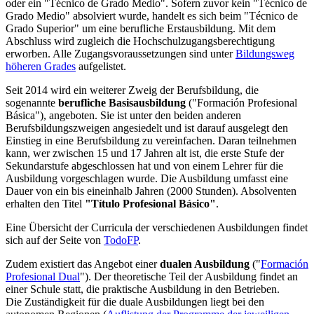
oder ein "Técnico de Grado Medio". Sofern zuvor kein "Técnico de
Grado Medio" absolviert wurde, handelt es sich beim "Técnico de
Grado Superior" um eine berufliche Erstausbildung. Mit dem
Abschluss wird zugleich die Hochschulzugangsberechtigung
erworben. Alle Zugangsvoraussetzungen sind unter
Bildungsweg
höheren Grades
aufgelistet.
Seit 2014 wird ein weiterer Zweig der Berufsbildung, die
sogenannte
berufliche Basisausbildung
("Formación Profesional
Básica"), angeboten. Sie ist unter den beiden anderen
Berufsbildungszweigen angesiedelt und ist darauf ausgelegt den
Einstieg in eine Berufsbildung zu vereinfachen. Daran teilnehmen
kann, wer zwischen 15 und 17 Jahren alt ist, die erste Stufe der
Sekundarstufe abgeschlossen hat und von einem Lehrer für die
Ausbildung vorgeschlagen wurde. Die Ausbildung umfasst eine
Dauer von ein bis eineinhalb Jahren (2000 Stunden). Absolventen
erhalten den Titel
"Título Profesional Básico"
.
Eine Übersicht der Curricula der verschiedenen Ausbildungen findet
sich auf der Seite von
TodoFP
.
Zudem existiert das Angebot einer
dualen Ausbildung
("
Formación
Profesional Dual
"). Der theoretische Teil der Ausbildung findet an
einer Schule statt, die praktische Ausbildung in den Betrieben.
Die Zuständigkeit für die duale Ausbildungen liegt bei den