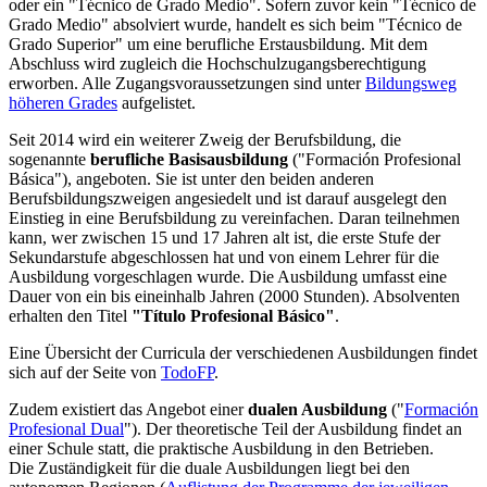
oder ein "Técnico de Grado Medio". Sofern zuvor kein "Técnico de
Grado Medio" absolviert wurde, handelt es sich beim "Técnico de
Grado Superior" um eine berufliche Erstausbildung. Mit dem
Abschluss wird zugleich die Hochschulzugangsberechtigung
erworben. Alle Zugangsvoraussetzungen sind unter
Bildungsweg
höheren Grades
aufgelistet.
Seit 2014 wird ein weiterer Zweig der Berufsbildung, die
sogenannte
berufliche Basisausbildung
("Formación Profesional
Básica"), angeboten. Sie ist unter den beiden anderen
Berufsbildungszweigen angesiedelt und ist darauf ausgelegt den
Einstieg in eine Berufsbildung zu vereinfachen. Daran teilnehmen
kann, wer zwischen 15 und 17 Jahren alt ist, die erste Stufe der
Sekundarstufe abgeschlossen hat und von einem Lehrer für die
Ausbildung vorgeschlagen wurde. Die Ausbildung umfasst eine
Dauer von ein bis eineinhalb Jahren (2000 Stunden). Absolventen
erhalten den Titel
"Título Profesional Básico"
.
Eine Übersicht der Curricula der verschiedenen Ausbildungen findet
sich auf der Seite von
TodoFP
.
Zudem existiert das Angebot einer
dualen Ausbildung
("
Formación
Profesional Dual
"). Der theoretische Teil der Ausbildung findet an
einer Schule statt, die praktische Ausbildung in den Betrieben.
Die Zuständigkeit für die duale Ausbildungen liegt bei den