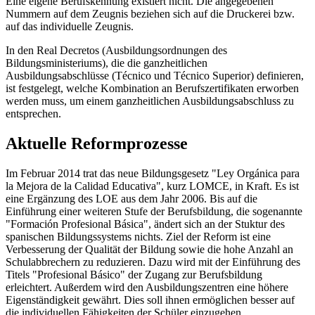
Eine eigene Berufskennung existiert nicht. Die angegebenen
Nummern auf dem Zeugnis beziehen sich auf die Druckerei bzw.
auf das individuelle Zeugnis.
In den Real Decretos (Ausbildungsordnungen des
Bildungsministeriums), die die ganzheitlichen
Ausbildungsabschlüsse (Técnico und Técnico Superior) definieren,
ist festgelegt, welche Kombination an Berufszertifikaten erworben
werden muss, um einem ganzheitlichen Ausbildungsabschluss zu
entsprechen.
Aktuelle Reformprozesse
Im Februar 2014 trat das neue Bildungsgesetz "Ley Orgánica para
la Mejora de la Calidad Educativa", kurz LOMCE, in Kraft. Es ist
eine Ergänzung des LOE aus dem Jahr 2006. Bis auf die
Einführung einer weiteren Stufe der Berufsbildung, die sogenannte
"Formación Profesional Básica", ändert sich an der Stuktur des
spanischen Bildungssystems nichts. Ziel der Reform ist eine
Verbesserung der Qualität der Bildung sowie die hohe Anzahl an
Schulabbrechern zu reduzieren. Dazu wird mit der Einführung des
Titels "Profesional Básico" der Zugang zur Berufsbildung
erleichtert. Außerdem wird den Ausbildungszentren eine höhere
Eigenständigkeit gewährt. Dies soll ihnen ermöglichen besser auf
die individuellen Fähigkeiten der Schüler einzugehen.