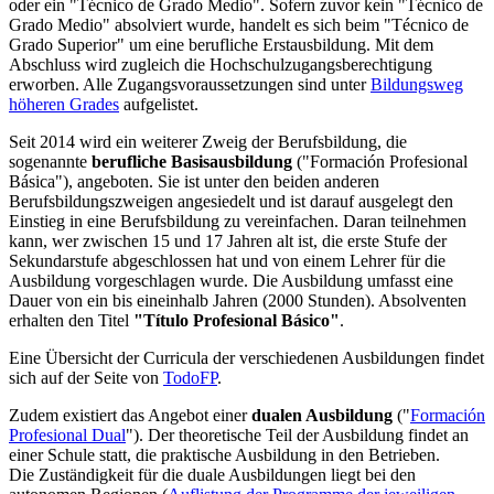
oder ein "Técnico de Grado Medio". Sofern zuvor kein "Técnico de
Grado Medio" absolviert wurde, handelt es sich beim "Técnico de
Grado Superior" um eine berufliche Erstausbildung. Mit dem
Abschluss wird zugleich die Hochschulzugangsberechtigung
erworben. Alle Zugangsvoraussetzungen sind unter
Bildungsweg
höheren Grades
aufgelistet.
Seit 2014 wird ein weiterer Zweig der Berufsbildung, die
sogenannte
berufliche Basisausbildung
("Formación Profesional
Básica"), angeboten. Sie ist unter den beiden anderen
Berufsbildungszweigen angesiedelt und ist darauf ausgelegt den
Einstieg in eine Berufsbildung zu vereinfachen. Daran teilnehmen
kann, wer zwischen 15 und 17 Jahren alt ist, die erste Stufe der
Sekundarstufe abgeschlossen hat und von einem Lehrer für die
Ausbildung vorgeschlagen wurde. Die Ausbildung umfasst eine
Dauer von ein bis eineinhalb Jahren (2000 Stunden). Absolventen
erhalten den Titel
"Título Profesional Básico"
.
Eine Übersicht der Curricula der verschiedenen Ausbildungen findet
sich auf der Seite von
TodoFP
.
Zudem existiert das Angebot einer
dualen Ausbildung
("
Formación
Profesional Dual
"). Der theoretische Teil der Ausbildung findet an
einer Schule statt, die praktische Ausbildung in den Betrieben.
Die Zuständigkeit für die duale Ausbildungen liegt bei den