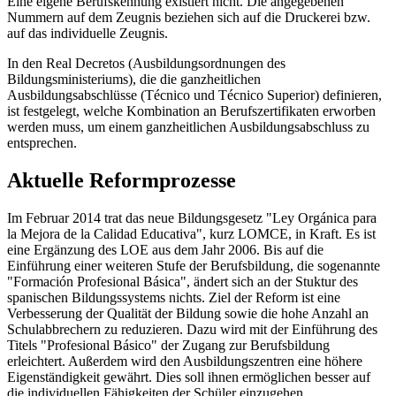
Eine eigene Berufskennung existiert nicht. Die angegebenen
Nummern auf dem Zeugnis beziehen sich auf die Druckerei bzw.
auf das individuelle Zeugnis.
In den Real Decretos (Ausbildungsordnungen des
Bildungsministeriums), die die ganzheitlichen
Ausbildungsabschlüsse (Técnico und Técnico Superior) definieren,
ist festgelegt, welche Kombination an Berufszertifikaten erworben
werden muss, um einem ganzheitlichen Ausbildungsabschluss zu
entsprechen.
Aktuelle Reformprozesse
Im Februar 2014 trat das neue Bildungsgesetz "Ley Orgánica para
la Mejora de la Calidad Educativa", kurz LOMCE, in Kraft. Es ist
eine Ergänzung des LOE aus dem Jahr 2006. Bis auf die
Einführung einer weiteren Stufe der Berufsbildung, die sogenannte
"Formación Profesional Básica", ändert sich an der Stuktur des
spanischen Bildungssystems nichts. Ziel der Reform ist eine
Verbesserung der Qualität der Bildung sowie die hohe Anzahl an
Schulabbrechern zu reduzieren. Dazu wird mit der Einführung des
Titels "Profesional Básico" der Zugang zur Berufsbildung
erleichtert. Außerdem wird den Ausbildungszentren eine höhere
Eigenständigkeit gewährt. Dies soll ihnen ermöglichen besser auf
die individuellen Fähigkeiten der Schüler einzugehen.