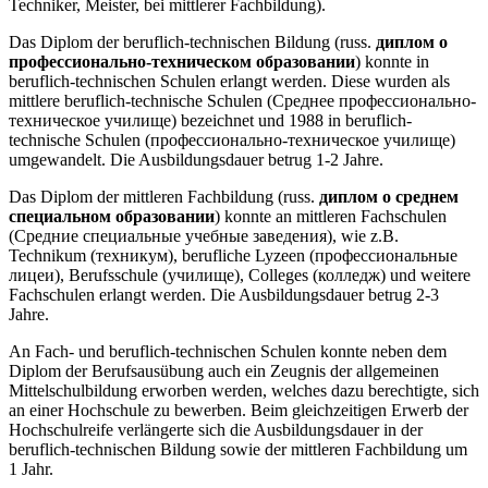
Techniker, Meister, bei mittlerer Fachbildung).
Das Diplom der beruflich-technischen Bildung (russ.
диплом о
профессионально-техническом образовании
) konnte in
beruflich-technischen Schulen erlangt werden. Diese wurden als
mittlere beruflich-technische Schulen (Среднее профессионально-
техническое училище) bezeichnet und 1988 in beruflich-
technische Schulen (профессионально-техническое училище)
umgewandelt. Die Ausbildungsdauer betrug 1-2 Jahre.
Das Diplom der mittleren Fachbildung (russ.
диплом о среднем
специальном образовании
) konnte an mittleren Fachschulen
(Средние специальные учебные заведения), wie z.B.
Technikum (техникум), berufliche Lyzeen (профессиональные
лицеи), Berufsschule (училище), Colleges (колледж) und weitere
Fachschulen erlangt werden. Die Ausbildungsdauer betrug 2-3
Jahre.
An Fach- und beruflich-technischen Schulen konnte neben dem
Diplom der Berufsausübung auch ein Zeugnis der allgemeinen
Mittelschulbildung erworben werden, welches dazu berechtigte, sich
an einer Hochschule zu bewerben. Beim gleichzeitigen Erwerb der
Hochschulreife verlängerte sich die Ausbildungsdauer in der
beruflich-technischen Bildung sowie der mittleren Fachbildung um
1 Jahr.