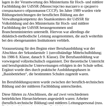
lagen in der Verantwortung des Ministeriums für Hoch- und mittlere
Fachbildung der UdSSR (Министерство высшего и среднего
специального образования СССР). Im Jahre 1989 wurden viele
Bildungseinrichtungen der beruflichen Bildung aus der
Verwaltungskompetenz des Staatskomitees der UdSSR für
Volksbildung und des Ministeriums für Hoch- und mittlere
Fachbildung der UdSSR herausgenommen und
Branchenministerien unterstellt. Hiervon war allerdings die
didaktisch-methodische Leistung ausgenommen, die auch weiterhin
bei den obengenannten Institutionen verblieb.
Voraussetzung für den Beginn einer Berufsausbildung war der
Abschluss der Sekundarstufe 1 (unvollständige Mittelschulbildung;
bis 1986 8. Klasse, danach 9. Klasse). Die Berufsausbildung war
vorwiegend vollzeitschulisch organisiert. Der theoretische Unterricht
und berufspraktische Unterweisungen erfolgten in der Schule selbst.
Ergänzt wurde dies durch praktische Ausbildungsphasen in
„Basisbetrieben“, die bestimmten Schulen zugeteilt waren.
Im Berufsbildungssystem wurde zwischen der beruflich-technischen
Bildung und der mittleren Fachbildung unterschieden.
Diese führten zu Abschlüssen, die auf zwei verschiedenen
betrieblichen Hierarchiebenen angesiedelt waren: Arbeiter
(beruflich-technische Bildung) und mittleres Leitungspersonal (russ.