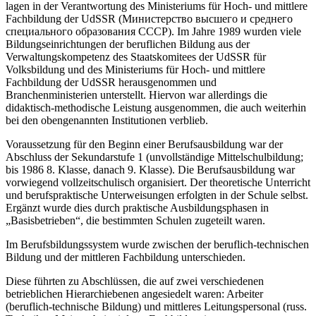
lagen in der Verantwortung des Ministeriums für Hoch- und mittlere
Fachbildung der UdSSR (Министерство высшего и среднего
специального образования СССР). Im Jahre 1989 wurden viele
Bildungseinrichtungen der beruflichen Bildung aus der
Verwaltungskompetenz des Staatskomitees der UdSSR für
Volksbildung und des Ministeriums für Hoch- und mittlere
Fachbildung der UdSSR herausgenommen und
Branchenministerien unterstellt. Hiervon war allerdings die
didaktisch-methodische Leistung ausgenommen, die auch weiterhin
bei den obengenannten Institutionen verblieb.
Voraussetzung für den Beginn einer Berufsausbildung war der
Abschluss der Sekundarstufe 1 (unvollständige Mittelschulbildung;
bis 1986 8. Klasse, danach 9. Klasse). Die Berufsausbildung war
vorwiegend vollzeitschulisch organisiert. Der theoretische Unterricht
und berufspraktische Unterweisungen erfolgten in der Schule selbst.
Ergänzt wurde dies durch praktische Ausbildungsphasen in
„Basisbetrieben“, die bestimmten Schulen zugeteilt waren.
Im Berufsbildungssystem wurde zwischen der beruflich-technischen
Bildung und der mittleren Fachbildung unterschieden.
Diese führten zu Abschlüssen, die auf zwei verschiedenen
betrieblichen Hierarchiebenen angesiedelt waren: Arbeiter
(beruflich-technische Bildung) und mittleres Leitungspersonal (russ.