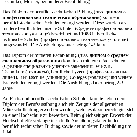
Techniker, Meister, bei mittlerer Fachbildung).
Das Diplom der beruflich-technischen Bildung (russ.
диплом о
профессионально-техническом образовании
) konnte in
beruflich-technischen Schulen erlangt werden. Diese wurden als
mittlere beruflich-technische Schulen (Среднее профессионально-
техническое училище) bezeichnet und 1988 in beruflich-
technische Schulen (профессионально-техническое училище)
umgewandelt. Die Ausbildungsdauer betrug 1-2 Jahre.
Das Diplom der mittleren Fachbildung (russ.
диплом о среднем
специальном образовании
) konnte an mittleren Fachschulen
(Средние специальные учебные заведения), wie z.B.
Technikum (техникум), berufliche Lyzeen (профессиональные
лицеи), Berufsschule (училище), Colleges (колледж) und weitere
Fachschulen erlangt werden. Die Ausbildungsdauer betrug 2-3
Jahre.
An Fach- und beruflich-technischen Schulen konnte neben dem
Diplom der Berufsausübung auch ein Zeugnis der allgemeinen
Mittelschulbildung erworben werden, welches dazu berechtigte, sich
an einer Hochschule zu bewerben. Beim gleichzeitigen Erwerb der
Hochschulreife verlängerte sich die Ausbildungsdauer in der
beruflich-technischen Bildung sowie der mittleren Fachbildung um
1 Jahr.