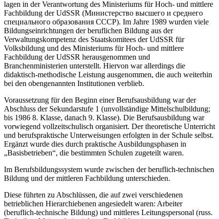
lagen in der Verantwortung des Ministeriums für Hoch- und mittlere
Fachbildung der UdSSR (Министерство высшего и среднего
специального образования СССР). Im Jahre 1989 wurden viele
Bildungseinrichtungen der beruflichen Bildung aus der
Verwaltungskompetenz des Staatskomitees der UdSSR für
Volksbildung und des Ministeriums für Hoch- und mittlere
Fachbildung der UdSSR herausgenommen und
Branchenministerien unterstellt. Hiervon war allerdings die
didaktisch-methodische Leistung ausgenommen, die auch weiterhin
bei den obengenannten Institutionen verblieb.
Voraussetzung für den Beginn einer Berufsausbildung war der
Abschluss der Sekundarstufe 1 (unvollständige Mittelschulbildung;
bis 1986 8. Klasse, danach 9. Klasse). Die Berufsausbildung war
vorwiegend vollzeitschulisch organisiert. Der theoretische Unterricht
und berufspraktische Unterweisungen erfolgten in der Schule selbst.
Ergänzt wurde dies durch praktische Ausbildungsphasen in
„Basisbetrieben“, die bestimmten Schulen zugeteilt waren.
Im Berufsbildungssystem wurde zwischen der beruflich-technischen
Bildung und der mittleren Fachbildung unterschieden.
Diese führten zu Abschlüssen, die auf zwei verschiedenen
betrieblichen Hierarchiebenen angesiedelt waren: Arbeiter
(beruflich-technische Bildung) und mittleres Leitungspersonal (russ.