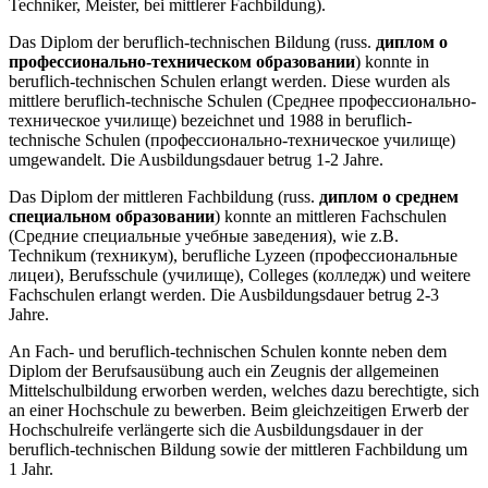
Techniker, Meister, bei mittlerer Fachbildung).
Das Diplom der beruflich-technischen Bildung (russ.
диплом о
профессионально-техническом образовании
) konnte in
beruflich-technischen Schulen erlangt werden. Diese wurden als
mittlere beruflich-technische Schulen (Среднее профессионально-
техническое училище) bezeichnet und 1988 in beruflich-
technische Schulen (профессионально-техническое училище)
umgewandelt. Die Ausbildungsdauer betrug 1-2 Jahre.
Das Diplom der mittleren Fachbildung (russ.
диплом о среднем
специальном образовании
) konnte an mittleren Fachschulen
(Средние специальные учебные заведения), wie z.B.
Technikum (техникум), berufliche Lyzeen (профессиональные
лицеи), Berufsschule (училище), Colleges (колледж) und weitere
Fachschulen erlangt werden. Die Ausbildungsdauer betrug 2-3
Jahre.
An Fach- und beruflich-technischen Schulen konnte neben dem
Diplom der Berufsausübung auch ein Zeugnis der allgemeinen
Mittelschulbildung erworben werden, welches dazu berechtigte, sich
an einer Hochschule zu bewerben. Beim gleichzeitigen Erwerb der
Hochschulreife verlängerte sich die Ausbildungsdauer in der
beruflich-technischen Bildung sowie der mittleren Fachbildung um
1 Jahr.