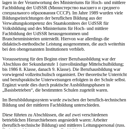
lagen in der Verantwortung des Ministeriums für Hoch- und mittlere
Fachbildung der UdSSR (Министерство высшего и среднего
специального образования СССР). Im Jahre 1989 wurden viele
Bildungseinrichtungen der beruflichen Bildung aus der
Verwaltungskompetenz des Staatskomitees der UdSSR für
Volksbildung und des Ministeriums für Hoch- und mittlere
Fachbildung der UdSSR herausgenommen und
Branchenministerien unterstellt. Hiervon war allerdings die
didaktisch-methodische Leistung ausgenommen, die auch weiterhin
bei den obengenannten Institutionen verblieb.
Voraussetzung für den Beginn einer Berufsausbildung war der
Abschluss der Sekundarstufe 1 (unvollständige Mittelschulbildung;
bis 1986 8. Klasse, danach 9. Klasse). Die Berufsausbildung war
vorwiegend vollzeitschulisch organisiert. Der theoretische Unterricht
und berufspraktische Unterweisungen erfolgten in der Schule selbst.
Ergänzt wurde dies durch praktische Ausbildungsphasen in
„Basisbetrieben“, die bestimmten Schulen zugeteilt waren.
Im Berufsbildungssystem wurde zwischen der beruflich-technischen
Bildung und der mittleren Fachbildung unterschieden.
Diese führten zu Abschlüssen, die auf zwei verschiedenen
betrieblichen Hierarchiebenen angesiedelt waren: Arbeiter
(beruflich-technische Bildung) und mittleres Leitungspersonal (russ.