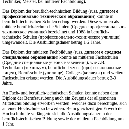
Techniker, Meister, bei mittlerer Fachbildung).
Das Diplom der beruflich-technischen Bildung (russ.
диплом о
профессионально-техническом образовании
) konnte in
beruflich-technischen Schulen erlangt werden. Diese wurden als
mittlere beruflich-technische Schulen (Среднее профессионально-
техническое училище) bezeichnet und 1988 in beruflich-
technische Schulen (профессионально-техническое училище)
umgewandelt. Die Ausbildungsdauer betrug 1-2 Jahre.
Das Diplom der mittleren Fachbildung (russ.
диплом о среднем
специальном образовании
) konnte an mittleren Fachschulen
(Средние специальные учебные заведения), wie z.B.
Technikum (техникум), berufliche Lyzeen (профессиональные
лицеи), Berufsschule (училище), Colleges (колледж) und weitere
Fachschulen erlangt werden. Die Ausbildungsdauer betrug 2-3
Jahre.
An Fach- und beruflich-technischen Schulen konnte neben dem
Diplom der Berufsausübung auch ein Zeugnis der allgemeinen
Mittelschulbildung erworben werden, welches dazu berechtigte, sich
an einer Hochschule zu bewerben. Beim gleichzeitigen Erwerb der
Hochschulreife verlängerte sich die Ausbildungsdauer in der
beruflich-technischen Bildung sowie der mittleren Fachbildung um
1 Jahr.