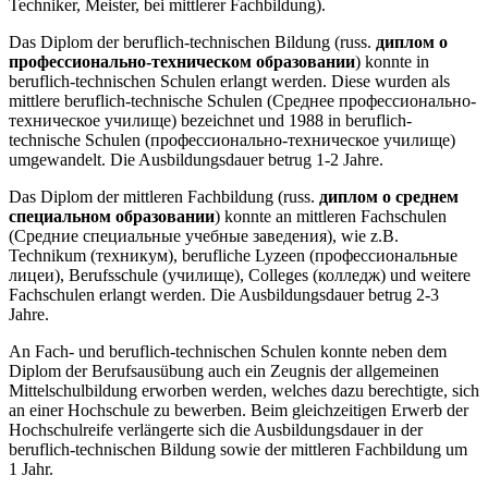
Techniker, Meister, bei mittlerer Fachbildung).
Das Diplom der beruflich-technischen Bildung (russ.
диплом о
профессионально-техническом образовании
) konnte in
beruflich-technischen Schulen erlangt werden. Diese wurden als
mittlere beruflich-technische Schulen (Среднее профессионально-
техническое училище) bezeichnet und 1988 in beruflich-
technische Schulen (профессионально-техническое училище)
umgewandelt. Die Ausbildungsdauer betrug 1-2 Jahre.
Das Diplom der mittleren Fachbildung (russ.
диплом о среднем
специальном образовании
) konnte an mittleren Fachschulen
(Средние специальные учебные заведения), wie z.B.
Technikum (техникум), berufliche Lyzeen (профессиональные
лицеи), Berufsschule (училище), Colleges (колледж) und weitere
Fachschulen erlangt werden. Die Ausbildungsdauer betrug 2-3
Jahre.
An Fach- und beruflich-technischen Schulen konnte neben dem
Diplom der Berufsausübung auch ein Zeugnis der allgemeinen
Mittelschulbildung erworben werden, welches dazu berechtigte, sich
an einer Hochschule zu bewerben. Beim gleichzeitigen Erwerb der
Hochschulreife verlängerte sich die Ausbildungsdauer in der
beruflich-technischen Bildung sowie der mittleren Fachbildung um
1 Jahr.