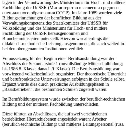
lagen in der Verantwortung des Ministeriums für Hoch- und mittlere
Fachbildung der UdSSR (Министерство высшего и среднего
специального образования СССР). Im Jahre 1989 wurden viele
Bildungseinrichtungen der beruflichen Bildung aus der
Verwaltungskompetenz des Staatskomitees der UdSSR für
Volksbildung und des Ministeriums für Hoch- und mittlere
Fachbildung der UdSSR herausgenommen und
Branchenministerien unterstellt. Hiervon war allerdings die
didaktisch-methodische Leistung ausgenommen, die auch weiterhin
bei den obengenannten Institutionen verblieb.
Voraussetzung für den Beginn einer Berufsausbildung war der
Abschluss der Sekundarstufe 1 (unvollständige Mittelschulbildung;
bis 1986 8. Klasse, danach 9. Klasse). Die Berufsausbildung war
vorwiegend vollzeitschulisch organisiert. Der theoretische Unterricht
und berufspraktische Unterweisungen erfolgten in der Schule selbst.
Ergänzt wurde dies durch praktische Ausbildungsphasen in
„Basisbetrieben“, die bestimmten Schulen zugeteilt waren.
Im Berufsbildungssystem wurde zwischen der beruflich-technischen
Bildung und der mittleren Fachbildung unterschieden.
Diese führten zu Abschlüssen, die auf zwei verschiedenen
betrieblichen Hierarchiebenen angesiedelt waren: Arbeiter
(beruflich-technische Bildung) und mittleres Leitungspersonal (russ.